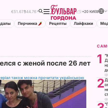
€51.67
$44.76
+20 КИЕВ
ндалы
Перчинка
Рецепты
Лайфхаки
Мод
САМ
1
"
Д
елся с женой после 26 лет
н
д
еріал також можна прочитати українською
2
Д
о
н
с
3
"