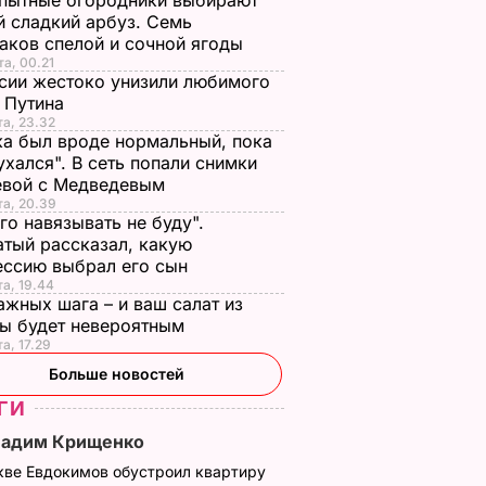
пытные огородники выбирают
 сладкий арбуз. Семь
аков спелой и сочной ягоды
та, 00.21
сии жестоко унизили любимого
 Путина
та, 23.32
а был вроде нормальный, пока
ухался". В сеть попали снимки
евой с Медведевым
та, 20.39
го навязывать не буду".
тый рассказал, какую
ессию выбрал его сын
та, 19.44
ажных шага – и ваш салат из
лы будет невероятным
та, 17.29
Больше новостей
ГИ
Вадим Крищенко
кве Евдокимов обустроил квартиру