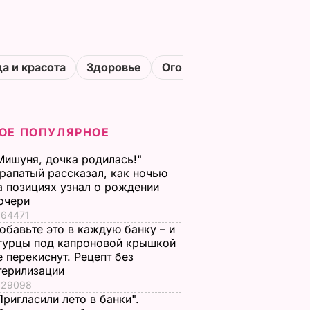
а и красота
Здоровье
Огороды
ОЕ ПОПУЛЯРНОЕ
Мишуня, дочка родилась!"
рапатый рассказал, как ночью
а позициях узнал о рождении
очери
64471
обавьте это в каждую банку – и
гурцы под капроновой крышкой
е перекиснут. Рецепт без
терилизации
29098
Пригласили лето в банки".