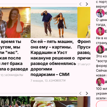
с пор
верну
О цен
тогда,
Е
Ни в к
о время ты
Он ей – пять машин,
Фронтмен Litt
страну
ругом, мы
она ему – картины.
Прусикин объ
А
ли "нас".
Кардашян и Уэст
разводе и наз
Это ко
кая после
накануне решения о
причины
"вост
 лет брака
разводе обменялись
31 августа, 15.21
СКА
фюрер
ла о разводе
дорогими
Сейчас
подарками – СМИ
новая
 10.14
СКАНДАЛЫ
7 января, 13.43
НОВОСТИ
А
100 мл
украин
осели