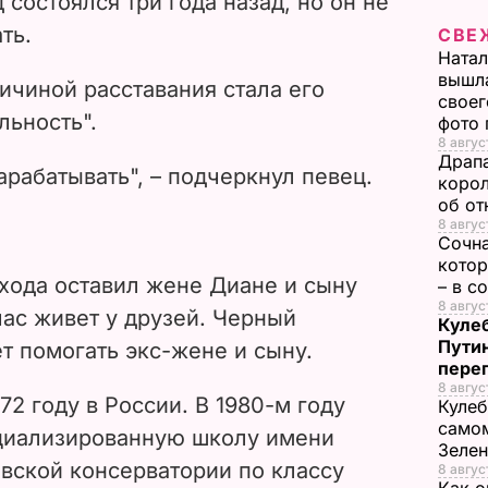
 состоялся три года назад, но он не
i
ть.
СВЕ
Натал
d
вышла
ичиной расставания стала его
своег
e
льность".
фото
8 авгус
Драпа
o
арабатывать", – подчеркнул певец.
корол
об от
8 авгус
Сочна
котор
ухода оставил жене Диане и сыну
– в с
8 август
час живет у друзей. Черный
Кулеб
Пути
т помогать экс-жене и сыну.
пере
8 авгус
72 году в России.
В 1980-м году
Кулеб
самом
циализированную школу имени
Зеле
вской консерватории по классу
8 авгус