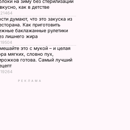
блоки на зиму без стерилизации
 вкусно, как в детстве
21464
ости думают, что это закуска из
есторана. Как приготовить
ежные баклажанные рулетики
ез лишнего жира
19504
мешайте это с мукой – и целая
ора мягких, словно пух,
ирожков готова. Самый лучший
ецепт
19264
РЕКЛАМА