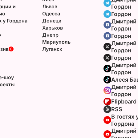
ации и
Львов
Гордон
ью
Одесса
Гордон
х у Гордона
Донецк
Дмитрий
Харьков
Гордон
р
Днепр
Гордон
Мариуполь
Дмитрий
зив
Луганск
Гордон
Гордон
Дмитрий
ы
Гордон
e-шоу
Алеся Ба
оекты
Дмитрий
Гордон
Flipboard
RSS
В гостях 
Гордона
Дмитрий
Гордон