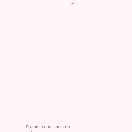
азал о
Кулеба объяснил,
Как опытные
нере
почему Трамп на
огородники
самом деле
выбирают самый
придрался к
сладкий арбуз. Сем
костюму
признаков спелой и
Зеленского
сочной ягоды
8 августа, 08.33
МИР
8 августа, 00.21
БУЛЬВАР
Правила пользования