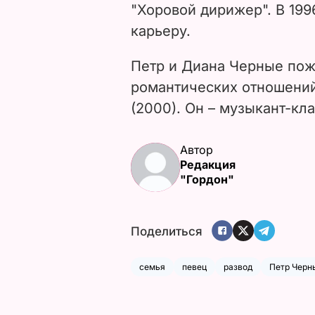
"Хоровой дирижер".
В 199
карьеру.
Петр и Диана Черные пож
романтических отношений
(2000). Он – музыкант-кл
Автор
Редакция
"Гордон"
Поделиться
семья
певец
развод
Петр Черн