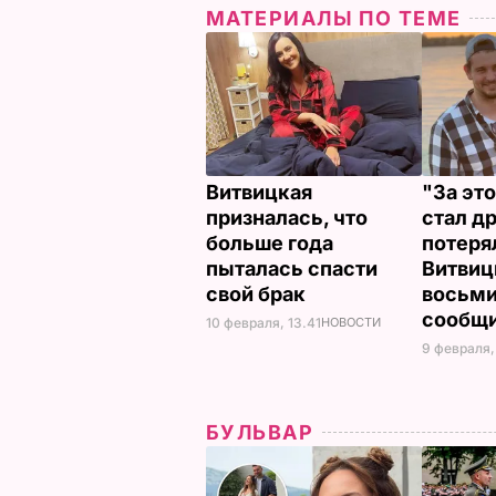
МАТЕРИАЛЫ ПО ТЕМЕ
Витвицкая
"За эт
призналась, что
стал д
больше года
потеря
пыталась спасти
Витвиц
свой брак
восьми
сообщи
10 февраля, 13.41
НОВОСТИ
9 февраля,
БУЛЬВАР