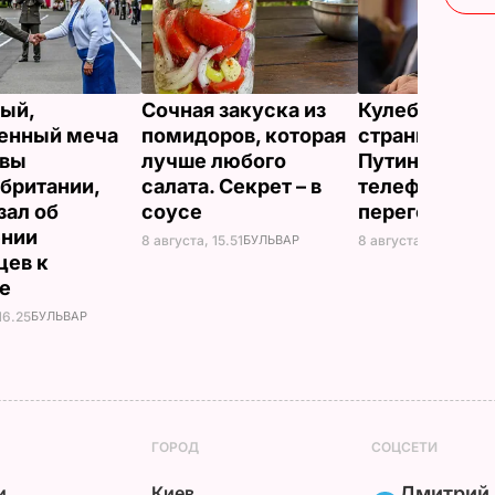
ый,
Сочная закуска из
Кулеба расск
енный меча
помидоров, которая
странной ма
евы
лучше любого
Путина вести
британии,
салата. Секрет – в
телефонные
зал об
соусе
переговоры
ении
8 августа, 15.51
БУЛЬВАР
8 августа, 10.25
МИР
цев к
не
16.25
БУЛЬВАР
ГОРОД
СОЦСЕТИ
и
Киев
Дмитрий