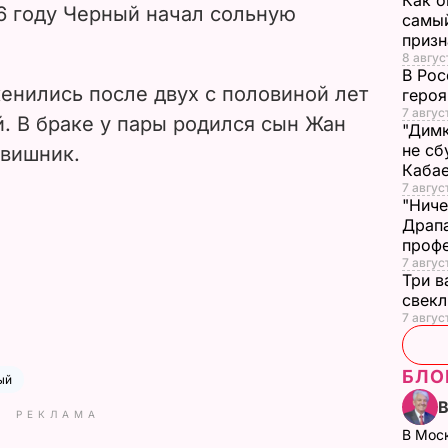
Как о
6 году Черный начал сольную
самый
призн
8 авгус
В Рос
енились после двух с половиной лет
героя
7 авгус
. В браке у пары родился сын Жан
"Димк
не сб
авишник.
Каба
7 авгус
"Ниче
Драпа
проф
7 авгус
Три в
свек
7 авгус
БЛО
ый
РЕКЛАМА
В Мос