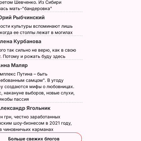
третом Шевченко. Из Сибири
лась мать-"бандеровка"
Юрий Рыбчинский
ности культуры вспоминают лишь
 когда ее столпы лежат в могилах
лена Курбанова
ого так сильно не верю, как в свою
le Big
. Потому и рожать буду здесь
явил о
нна Маляр
вал его
мплекс Путина – быть
ребованным самцом". В угоду
НДАЛЫ
у создаются мифы о любовницах.
, накануне выборов, новые слухи,
 якобы пассия
лександр Ягольник
н грн, честно заработанных
ским шоу-бизнесом в 2021 году,
 в чиновничьих карманах
Больше свежих блогов