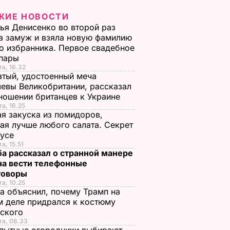
ЖИЕ НОВОСТИ
ья Денисенко во второй раз
 замуж и взяла новую фамилию
о избранника. Первое свадебное
 пары
та, 16.32
тый, удостоенный меча
евы Великобритании, рассказал
ношении британцев к Украине
та, 16.25
я закуска из помидоров,
ая лучше любого салата. Секрет
оусе
а, 15.51
а рассказал о странной манере
на вести телефонные
говоры
та, 10.25
а объяснил, почему Трамп на
 деле придрался к костюму
нского
та, 08.33