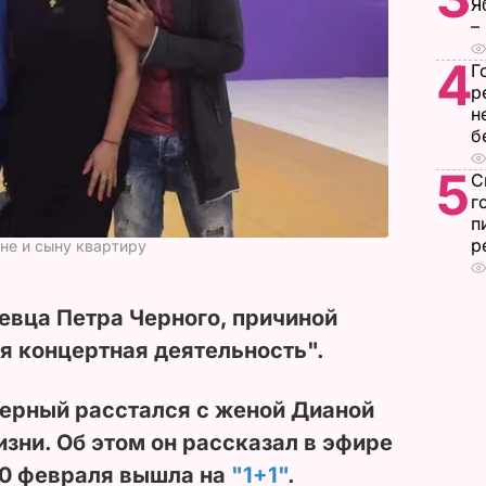
Я
–
4
Г
р
н
б
5
С
г
п
р
не и сыну квартиру
евца Петра Черного, причиной
ая концертная деятельность".
Черный расстался с женой Дианой
изни. Об этом он рассказал в эфире
10 февраля вышла на
"1+1"
.