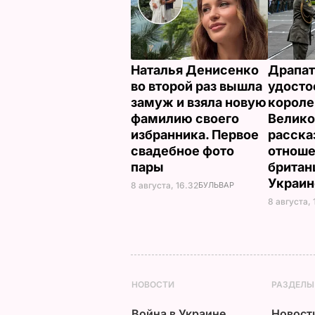
Наталья Денисенко
Драпат
во второй раз вышла
удосто
замуж и взяла новую
корол
фамилию своего
Велико
избранника. Первое
расска
свадебное фото
отнош
пары
британ
Украи
8 августа, 16.32
БУЛЬВАР
8 августа, 
НОВОСТИ
РАЗДЕЛЫ
Война в Украине
Новост