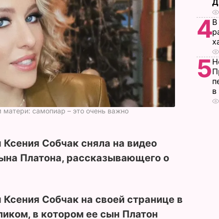
Д
4
В
р
х
5
Н
П
п
в
 матери: самопиар – это очень важно
 Ксения Собчак сняла на видео
сына Платона, рассказывающего о
я
Ксения Собчак
на своей странице в
иком, в котором ее сын Платон