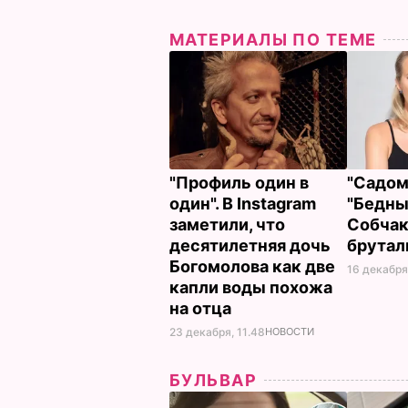
МАТЕРИАЛЫ ПО ТЕМЕ
"Профиль один в
"Садома
один". В Instagram
"Бедны
заметили, что
Собчак
десятилетняя дочь
брутал
Богомолова как две
16 декабря
капли воды похожа
на отца
23 декабря, 11.48
НОВОСТИ
БУЛЬВАР