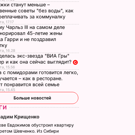
жки станут меньше –
венные советы "без воды", как
реплачивать за коммуналку
а, 17.17
у Чарльз III на самом деле
норировал 45-летие жены
а Гарри и не поздравил
стку
та, 16.28
делась экс-звезда "ВИА Гры"
р и как она сейчас выглядит?
та, 15.56
а с помидорами готовится легко,
учается – как в ресторане.
т понравится всей семье
та, 15.45
Больше новостей
ГИ
Вадим Крищенко
кве Евдокимов обустроил квартиру
третом Шевченко. Из Сибири