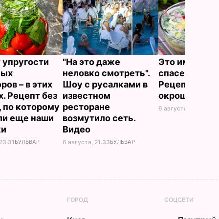
 упругости
"На это даже
Это именно то
ных
неловко смотреть".
спасет в жару
ров – в этих
Шоу с русалками в
Рецепт вкус
х. Рецепт без
известном
окрошки
, по которому
ресторане
6 августа, 18.21
БУЛЬ
ли еще наши
возмутило сеть.
ки
Видео
23.31
БУЛЬВАР
6 августа, 21.33
БУЛЬВАР
ГОРОД
СОЦСЕТИ