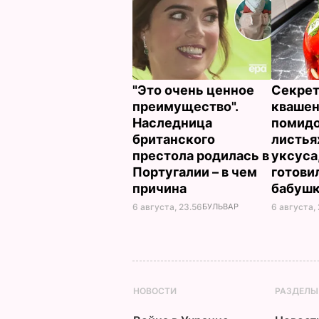
"Это очень ценное
Секрет
преимущество".
кваше
Наследница
помидо
британского
листья
престола родилась в
уксуса
Португалии – в чем
готови
причина
бабуш
6 августа, 23.56
БУЛЬВАР
6 августа, 
НОВОСТИ
РАЗДЕЛЫ