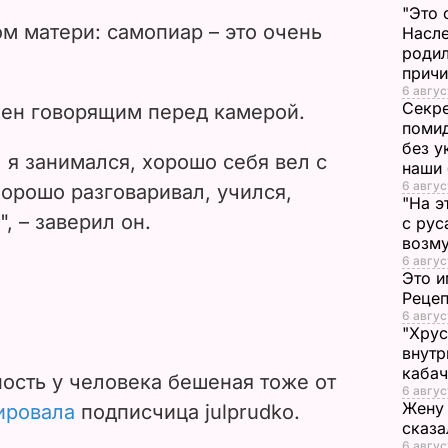
V
"Это 
м матери: самопиар – это очень
Насле
i
родил
прич
d
6 авгус
Секре
лен говорящим перед камерой.
помид
e
без у
я занимался, хорошо себя вел с
наши
o
6 авгус
хорошо разговаривал, учился,
"На э
, – заверил он.
с рус
возму
6 авгус
Это и
Реце
6 авгус
"Хрус
внутр
каба
ость у человека бешеная тоже от
6 авгус
Жену 
ировала
подписчица julprudko.
сказа
6 авгус