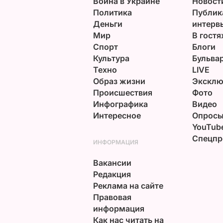
Война в Украине
Новост
Политика
Публик
Деньги
интерв
Мир
В гостя
Спорт
Блоги
Культура
Бульва
Техно
LIVE
Образ жизни
Эксклю
Происшествия
Фото
Инфографика
Видео
Интересное
Опрос
YouTub
Спецпр
ИНФОРМАЦИЯ
Вакансии
Редакция
Реклама на сайте
Правовая
информация
Как нас читать на