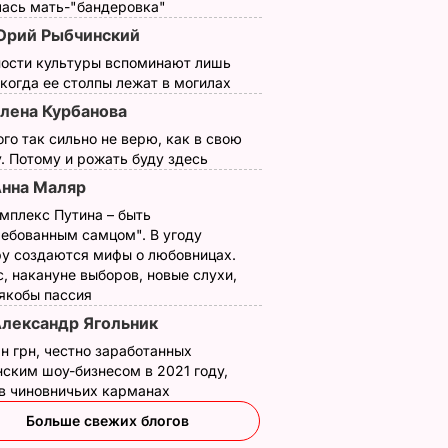
лась мать-"бандеровка"
рий Рыбчинский
ности культуры вспоминают лишь
 когда ее столпы лежат в могилах
лена Курбанова
ого так сильно не верю, как в свою
. Потому и рожать буду здесь
нна Маляр
Гордону
мплекс Путина – быть
ковать
ребованным самцом". В угоду
а чем
у создаются мифы о любовницах.
ебе –
, накануне выборов, новые слухи,
ь".
 якобы пассия
нтервью
лександр Ягольник
н грн, честно заработанных
ТИКА
ским шоу-бизнесом в 2021 году,
 в чиновничьих карманах
Больше свежих блогов