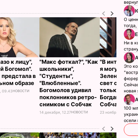
верну
Ю
О цен
тогда,
Е
Ни в к
страну
А
зо к лицу",
"Макс фоткал?", "Как
"В интервью 
Это ко
й Богомол".
школьники",
я могу крити
"вост
 предстала в
"Студенты",
Зеленского н
фюрер
ьном образе
"Влюбленные".
свет стоит, т
Сейчас
Богомолов удивил
только хвалит
новая
, 09.43
НОВОСТИ
поклонников ретро-
Богдан дал и
А
снимком с Собчак
Собчак
100 мл
14 декабря, 12.27
НОВОСТИ
23 ноября, 15.11
ПОЛИ
украин
осели