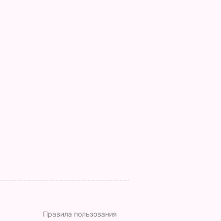
, что
"Хрустящие
Жену Роналду
.
снаружи и нежные
назвали толстой. Ч
нейшей
внутри". Самые
сказал ее обидчик
вкусные жареные
футболист
кабачки
ВАР
6 августа, 17.50
БУЛЬВАР
6 августа, 18.09
БУЛЬВАР
Правила пользования