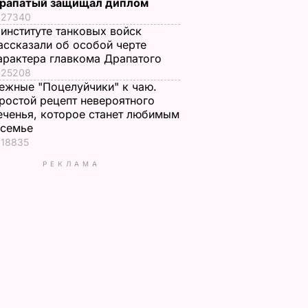
рапатый защищал диплом
27340
 институте танковых войск
ассказали об особой черте
арактера главкома Драпатого
25208
ежные "Поцелуйчики" к чаю.
ростой рецепт невероятного
еченья, которое станет любимым
 семье
18835
РЕКЛАМА