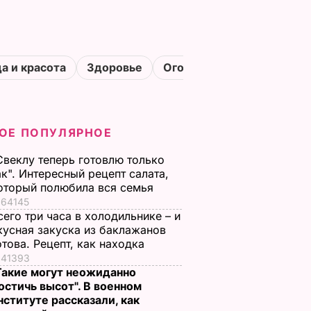
а и красота
Здоровье
Огороды
ОЕ ПОПУЛЯРНОЕ
Свеклу теперь готовлю только
ак". Интересный рецепт салата,
оторый полюбила вся семья
64145
сего три часа в холодильнике – и
кусная закуска из баклажанов
отова. Рецепт, как находка
41393
Такие могут неожиданно
остичь высот". В военном
нституте рассказали, как