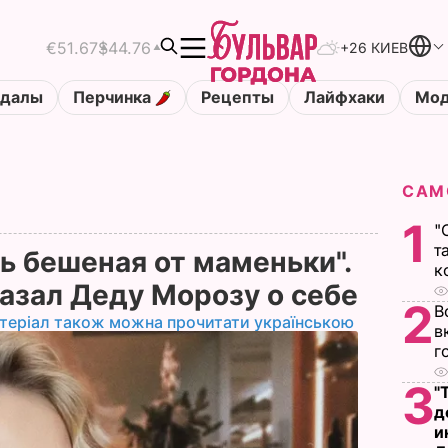
€51.67
$44.76
+26 КИЕВ
ндалы
Перчинка
Рецепты
Лайфхаки
Мод
САМ
1
"
т
ь бешеная от маменьки".
к
азал Деду Морозу о себе
2
В
теріал також можна прочитати українською
в
г
3
"
д
и