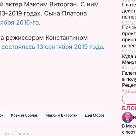
й актер Максим Виторган. С ним
Плате
дейст
13
–2019
годах. Сына Платона
не пе
ября 2016-го
.
6 август
Почем
проиг
за режиссером Константином
принц
неве
а
состоялась 13 сентября 2019 года
.
6 авгус
Куда 
Мейхе
6 авгус
Галет
а пол
Рецеп
6 авгус
БЛО
ок
Ксения Собчак
Максим Виторган
Дед Мороз
В Мос
с пор
РЕКЛАМА