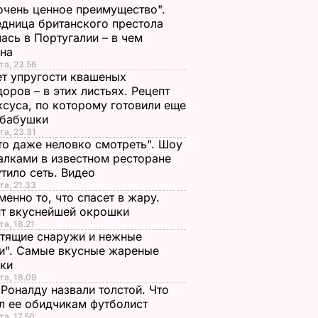
очень ценное преимущество".
дница британского престола
ась в Португалии – в чем
ина
та, 23.56
т упругости квашеных
оров – в этих листьях. Рецепт
ксуса, по которому готовили еще
 бабушки
та, 23.31
то даже неловко смотреть". Шоу
алками в известном ресторане
тило сеть. Видео
та, 21.33
менно то, что спасет в жару.
пт вкуснейшей окрошки
та, 18.21
тящие снаружи и нежные
и". Самые вкусные жареные
чки
та, 18.09
Роналду назвали толстой. Что
л ее обидчикам футболист
та, 17.50