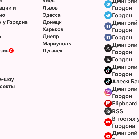
и
Киев
Дмитрий
ации и
Львов
Гордон
ью
Одесса
Гордон
х у Гордона
Донецк
Дмитрий
Харьков
Гордон
р
Днепр
Гордон
Мариуполь
Дмитрий
зив
Луганск
Гордон
Гордон
Дмитрий
ы
Гордон
e-шоу
Алеся Ба
оекты
Дмитрий
Гордон
Flipboard
RSS
В гостях 
Гордона
Дмитрий