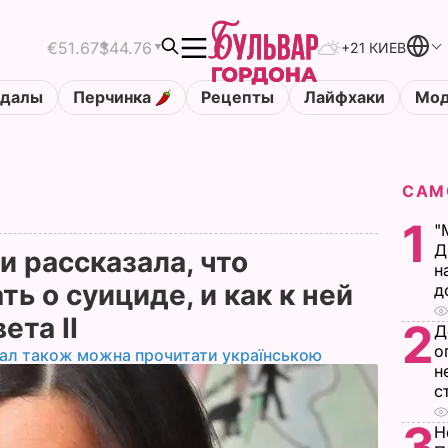
€51.67
$44.76
+21 КИЕВ
ндалы
Перчинка
Рецепты
Лайфхаки
Мод
САМ
1
"
Д
и рассказала, что
н
ть о суициде, и как к ней
д
ета II
2
Д
о
іал також можна прочитати українською
н
с
3
Н