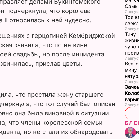
мягки
управляет делами Букингемского
Самы
и подчеркнула, что королева
7 авгус
Три в
 II относилась к ней чудесно.
свек
7 авгус
Тину 
ношениях с герцогиней Кембриджской
жизни
кая заявила, что по ее вине
чувст
прои
оей свадьбы, но после инцидента
7 авгус
звинилась, прислав цветы.
Всего
минут
нату
7 авгус
Зачем
Коло
ила, что простила жену старшего
взры
дчеркнула, что тот случай был описан
7 авгус
овно она была виновной в ситуации.
ла, что члены королевской семьи
БЛО
идента, но не стали их обнародовать