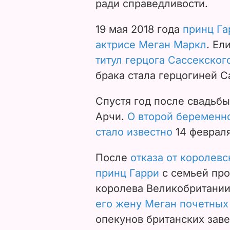
ради справедливости.
19 мая 2018 года
принц Га
актрисе Меган Маркл
. Ел
титул герцога Сассекског
брака стала герцогиней С
Спустя год после свадьбы
Арчи.
О второй беременн
стало известно
14 февраля
После
отказа от королев
принц Гарри
с семьей про
королева Великобритани
его жену Меган почетных
опекунов британских заве