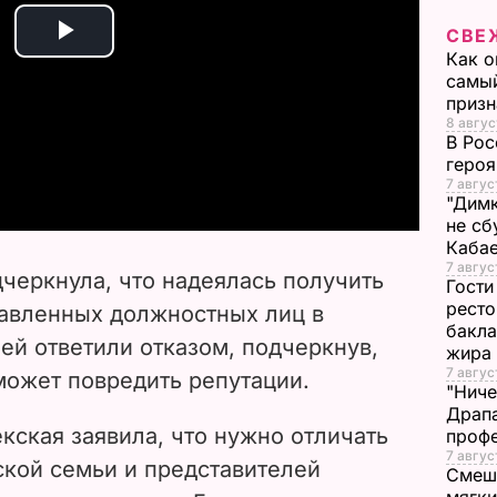
СВЕ
P
Как о
самый
l
призн
8 авгус
В Рос
a
героя
7 авгус
y
"Димк
не сб
Каба
V
7 авгус
черкнула, что надеялась получить
Гости
i
ресто
авленных должностных лиц в
бакла
ей ответили отказом, подчеркнув,
d
жира
7 авгус
может повредить репутации.
"Ниче
e
Драпа
кская заявила, что нужно отличать
проф
o
7 авгус
ской семьи и представителей
Смеша