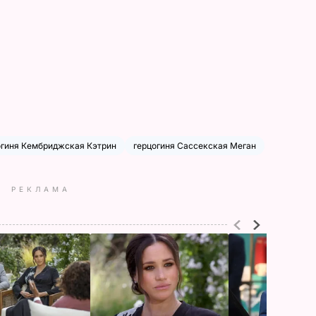
огиня Кембриджская Кэтрин
герцогиня Сассекская Меган
РЕКЛАМА