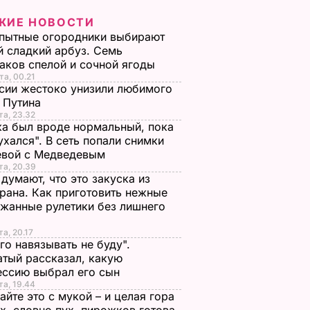
ЖИЕ НОВОСТИ
пытные огородники выбирают
 сладкий арбуз. Семь
аков спелой и сочной ягоды
та, 00.21
сии жестоко унизили любимого
 Путина
та, 23.32
а был вроде нормальный, пока
ухался". В сеть попали снимки
евой с Медведевым
та, 20.39
 думают, что это закуска из
рана. Как приготовить нежные
жанные рулетики без лишнего
та, 20.17
го навязывать не буду".
тый рассказал, какую
ессию выбрал его сын
та, 19.44
йте это с мукой – и целая гора