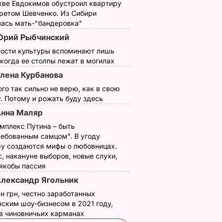
кве Евдокимов обустроил квартиру
третом Шевченко. Из Сибири
лась мать-"бандеровка"
рий Рыбчинский
ности культуры вспоминают лишь
 когда ее столпы лежат в могилах
лена Курбанова
ого так сильно не верю, как в свою
. Потому и рожать буду здесь
нна Маляр
мплекс Путина – быть
ребованным самцом". В угоду
у создаются мифы о любовницах.
, накануне выборов, новые слухи,
 якобы пассия
лександр Ягольник
н грн, честно заработанных
ским шоу-бизнесом в 2021 году,
 в чиновничьих карманах