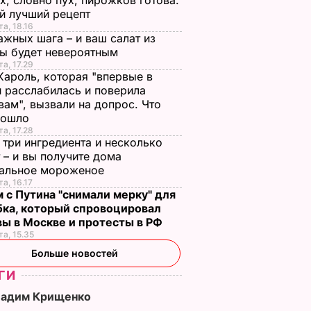
х, словно пух, пирожков готова.
й лучший рецепт
та, 18.16
ажных шага – и ваш салат из
лы будет невероятным
та, 17.29
Кароль, которая "впервые в
 расслабилась и поверила
вам", вызвали на допрос. Что
зошло
та, 17.28
 три ингредиента и несколько
 – и вы получите дома
ральное мороженое
та, 16.17
 с Путина "снимали мерку" для
бка, который спровоцировал
вы в Москве и протесты в РФ
та, 15.35
Больше новостей
ГИ
Вадим Крищенко