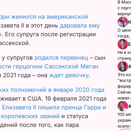
В Мос
с пор
верну
рри женился на американской
Ю
изавета II в этот день
даровала ему
О цен
о.
Его супруга после регистрации
тогда,
ассекской.
Е
Ни в к
 у супругов
родился первенец
– сын
страну
ости герцогини Сассекской Меган
А
 2021 года – она
ждет девочку
.
Это ко
"вост
фюрер
ских полномочий в январе 2020 года
Сейчас
живает в США. 19 февраля 2021 года
новая
А
и
Елизавета II лишила принца Гарри и
100 мл
 королевских званий
и статуса
украин
дений после того, как пара
осели