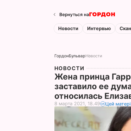
Вернуться на
Новости
Интервью
Ска
Гордон
Бульвар
Новости
НОВОСТИ
Жена принца Гарр
заставило ее дума
относилась Елизав
8 марта 2021, 18.49
Цей матер