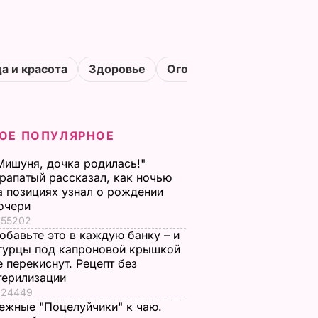
а и красота
Здоровье
Огороды
ОЕ ПОПУЛЯРНОЕ
Мишуня, дочка родилась!"
рапатый рассказал, как ночью
а позициях узнал о рождении
очери
55202
обавьте это в каждую банку – и
гурцы под капроновой крышкой
е перекиснут. Рецепт без
терилизации
24449
ежные "Поцелуйчики" к чаю.