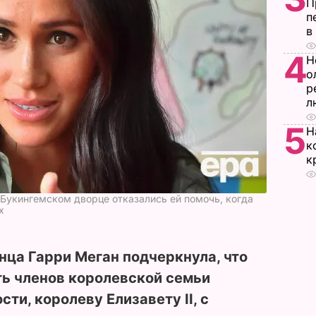
П
п
в
4
Н
о
р
л
5
Н
к
к
 Букингемском дворце отказались ей помочь, когда
х
нца Гарри Меган подчеркнула, что
ть членов королевской семьи
сти, королеву Елизавету II, с