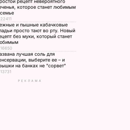
ростой рецепт невероятного
еченья, которое станет любимым
 семье
22411
ежные и пышные кабачковые
ладьи просто тают во рту. Новый
ецепт без муки, который станет
юбимым
16650
азвана лучшая соль для
онсервации, выберите ее – и
рышки на банках не "сорвет"
13731
РЕКЛАМА