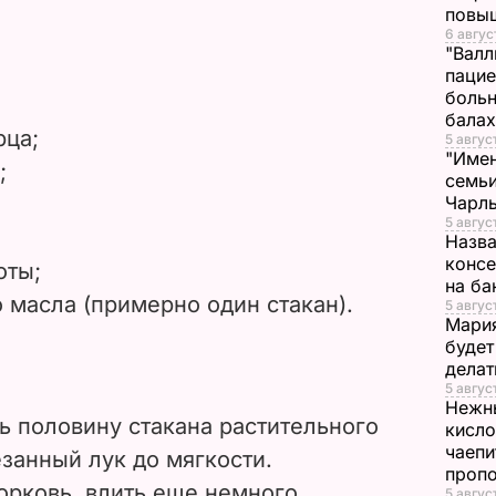
повы
i
6 авгус
"Валл
d
пацие
больн
бала
e
рца;
5 авгус
"Имен
;
o
семьи
Чарль
5 авгус
Назва
консе
оты;
на ба
 масла (примерно один стакан).
5 авгус
Мария
будет
делат
5 авгус
Нежны
ь половину стакана растительного
кисло
чаепи
занный лук до мягкости.
проп
орковь, влить еще немного
5 авгус