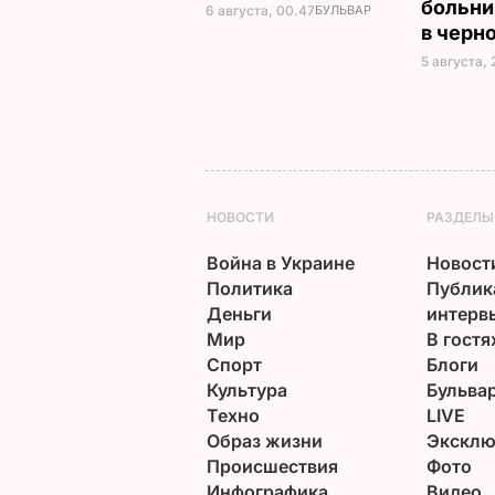
больни
6 августа, 00.47
БУЛЬВАР
в черн
5 августа, 
НОВОСТИ
РАЗДЕЛЫ
Война в Украине
Новост
Политика
Публик
Деньги
интерв
Мир
В гостя
Спорт
Блоги
Культура
Бульва
Техно
LIVE
Образ жизни
Эксклю
Происшествия
Фото
Инфографика
Видео