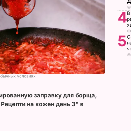
Д
4
В
р
х
5
С
н
ч
 обычных условиях
вированную заправку для борща,
Рецепти на кожен день 3" в