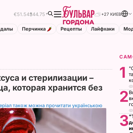
€51.54
$44.75
+27 КИЕВ
ндалы
Перчинка
Рецепты
Лайфхаки
Мод
САМ
1
"
т
суса и стерилизации –
к
а, которая хранится без
2
В
в
г
еріал також можна прочитати українською
3
"
д
и