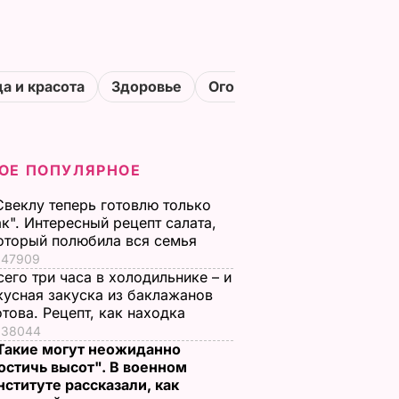
а и красота
Здоровье
Огороды
ОЕ ПОПУЛЯРНОЕ
Свеклу теперь готовлю только
ак". Интересный рецепт салата,
оторый полюбила вся семья
47909
сего три часа в холодильнике – и
кусная закуска из баклажанов
отова. Рецепт, как находка
38044
Такие могут неожиданно
остичь высот". В военном
нституте рассказали, как