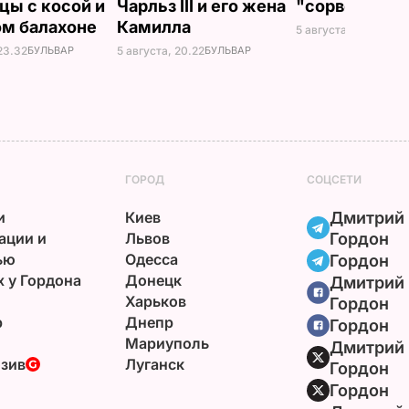
цы с косой и
Чарльз III и его жена
"сорвет"
ом балахоне
Камилла
5 августа, 19.34
БУЛ
23.32
БУЛЬВАР
5 августа, 20.22
БУЛЬВАР
ГОРОД
СОЦСЕТИ
и
Киев
Дмитрий
ации и
Львов
Гордон
ью
Одесса
Гордон
х у Гордона
Донецк
Дмитрий
Харьков
Гордон
р
Днепр
Гордон
Мариуполь
Дмитрий
зив
Луганск
Гордон
Гордон