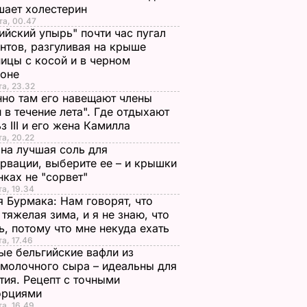
шает холестерин
та, 00.47
ийский упырь" почти час пугал
нтов, разгуливая на крыше
ицы с косой и в черном
хоне
та, 23.32
но там его навещают члены
 в течение лета". Где отдыхают
з III и его жена Камилла
та, 20.22
на лучшая соль для
рвации, выберите ее – и крышки
нках не "сорвет"
та, 19.34
 Бурмака: Нам говорят, что
 тяжелая зима, и я не знаю, что
ь, потому что мне некуда ехать
та, 17.46
е бельгийские вафли из
молочного сыра – идеальны для
тия. Рецепт с точными
орциями
та, 16.49