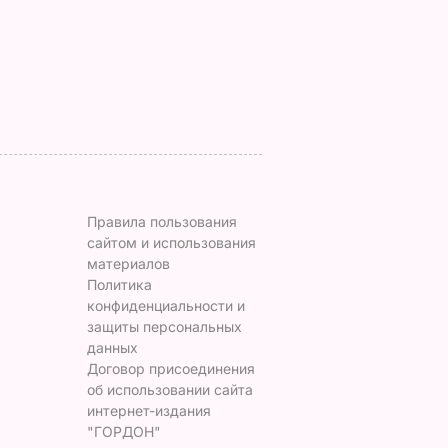
потому что мне
чаепития. Рецепт с
некуда ехать
точными
ЬВАР
пропорциями
5 августа, 17.46
БУЛЬВАР
5 августа, 16.49
БУЛЬВАР
Правила пользования
сайтом и использования
материалов
Политика
конфиденциальности и
защиты персональных
данных
Договор присоединения
об использовании сайта
интернет-издания
"ГОРДОН"