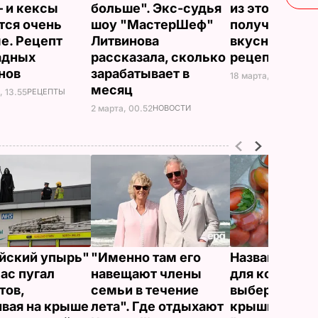
– и кексы
больше". Экс-судья
из этого – и о
тся очень
шоу "МастерШеф"
получится с
е. Рецепт
Литвинова
вкусным. Пр
адных
рассказала, сколько
рецепт пере
нов
зарабатывает в
18 марта, 01.18
РЕЦЕ
месяц
, 13.55
РЕЦЕПТЫ
2 марта, 00.52
НОВОСТИ
йский упырь"
"Именно там его
Названа лучш
час пугал
навещают члены
для консерва
тов,
семьи в течение
выберите ее –
ивая на крыше
лета". Где отдыхают
крышки на ба