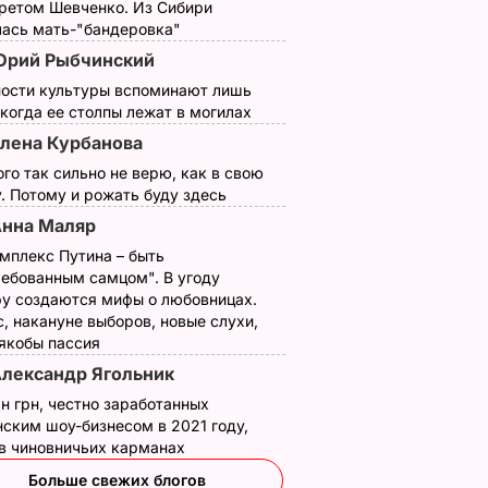
третом Шевченко. Из Сибири
лась мать-"бандеровка"
Юрий Рыбчинский
ности культуры вспоминают лишь
 когда ее столпы лежат в могилах
лена Курбанова
ого так сильно не верю, как в свою
. Потому и рожать буду здесь
нна Маляр
мплекс Путина – быть
ребованным самцом". В угоду
у создаются мифы о любовницах.
, накануне выборов, новые слухи,
 якобы пассия
лександр Ягольник
н грн, честно заработанных
ским шоу-бизнесом в 2021 году,
 в чиновничьих карманах
терброд
Больше свежих блогов