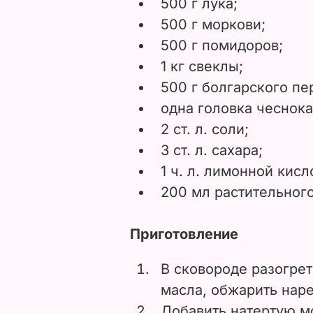
500 г лука;
500 г моркови;
500 г помидоров;
1 кг свеклы;
500 г болгарского пе
одна головка чеснока
2 ст. л. соли;
3 ст. л. сахара;
1 ч. л. лимонной кисл
200 мл растительного
Приготовление
В сковороде разогрет
масла, обжарить наре
Добавить натертую м