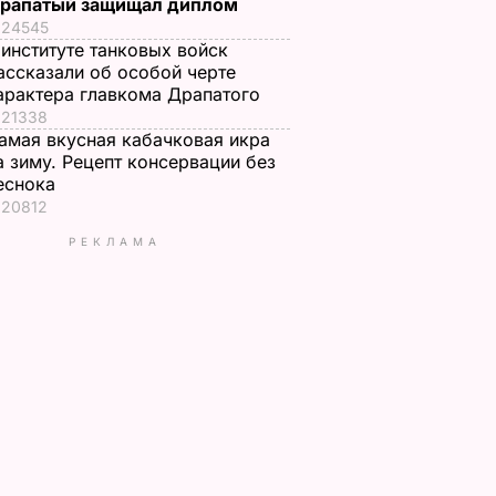
рапатый защищал диплом
24545
 институте танковых войск
ассказали об особой черте
арактера главкома Драпатого
21338
амая вкусная кабачковая икра
а зиму. Рецепт консервации без
еснока
20812
РЕКЛАМА