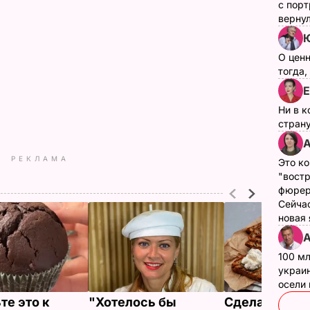
с пор
верну
О цен
тогда,
Е
Ни в к
страну
А
РЕКЛАМА
Это ко
"вост
фюрер
Сейчас
новая
А
100 мл
украин
осели
те это к
"Хотелось бы
Сделайте бу