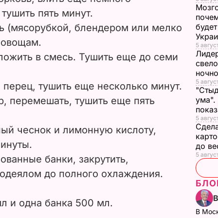
Мозго
 тушить пять минут.
почем
 (мясорубкой, блендером или мелко
будет
Укра
к овощам.
5 август
Лидер
ложить в смесь. Тушить еще до семи
свело
ночно
5 август
 перец, тушить еще несколько минут.
"Стыд
р, перемешать, тушить еще пять
ума".
пока
5 август
Сдела
ый чеснок и лимонную кислоту,
карто
минуты.
до в
5 авгус
ованные банки, закрутить,
 одеялом до полного охлаждения.
БЛО
мл и одна банка 500 мл.
В Мос