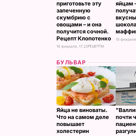
приготовьте эту
яйцам 
запеченную
получа
скумбрию с
вкусны
овощами – и она
шокол
получится сочной.
маффи
Рецепт Клопотенко
18 февраля
16 февраля, 17.22
РЕЦЕПТЫ
БУЛЬВАР
Яйца не виноваты.
"Валли
Что на самом деле
почти 
повышает
пациен
холестерин
разгул