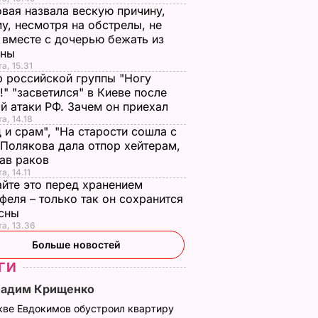
вая назвала вескую причину,
у, несмотря на обстрелы, не
 вместе с дочерью бежать из
ины
а, 15.31
 российской группы "Ногу
!" "засветился" в Киеве после
й атаки РФ. Зачем он приехал
а, 14.18
 и срам", "На старости сошла с
 Полякова дала отпор хейтерам,
зав раков
а, 14.11
йте это перед хранением
феля – только так он сохранится
есны
та, 13.36
Больше новостей
ГИ
Вадим Крищенко
кве Евдокимов обустроил квартиру