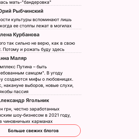
лась мать-"бандеровка"
рий Рыбчинский
ности культуры вспоминают лишь
 когда ее столпы лежат в могилах
лена Курбанова
ого так сильно не верю, как в свою
. Потому и рожать буду здесь
нна Маляр
мплекс Путина – быть
ребованным самцом". В угоду
у создаются мифы о любовницах.
, накануне выборов, новые слухи,
 якобы пассия
лександр Ягольник
н грн, честно заработанных
ским шоу-бизнесом в 2021 году,
 в чиновничьих карманах
Больше свежих блогов