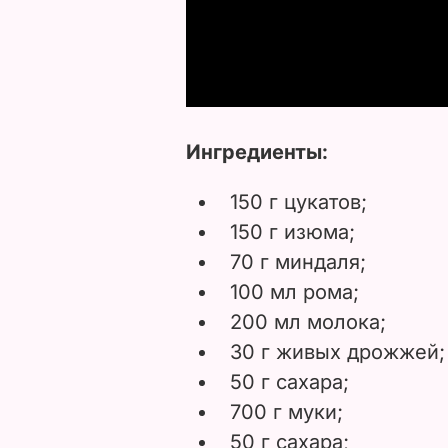
Ингредиенты:
150 г цукатов;
150 г изюма;
70 г миндаля;
100 мл рома;
200 мл молока;
30 г живых дрожжей;
50 г сахара;
700 г муки;
50 г сахара;