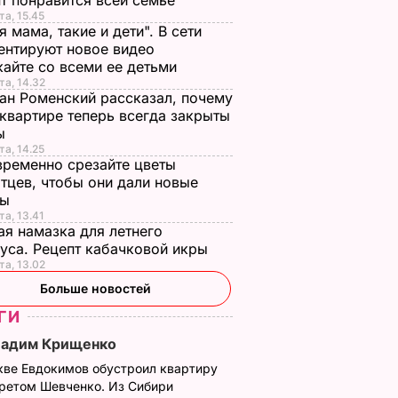
т понравится всей семье
та, 15.45
я мама, такие и дети". В сети
нтируют новое видео
айте со всеми ее детьми
та, 14.32
ан Роменский рассказал, почему
 квартире теперь всегда закрыты
ы
та, 14.25
ременно срезайте цветы
тцев, чтобы они дали новые
ны
та, 13.41
я намазка для летнего
уса. Рецепт кабачковой икры
та, 13.02
Больше новостей
ГИ
Вадим Крищенко
кве Евдокимов обустроил квартиру
третом Шевченко. Из Сибири