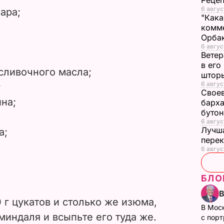
Рецеп
6 авгус
хара;
"Кака
комме
Орбак
6 авгус
Ветер
в его
сливочного масла;
штор
6 авгус
;
Своев
на;
барха
буто
6 авгус
Лучша
а;
перек
6 авгус
БЛО
 г цукатов и столько же изюма,
В Мос
миндаля и всыпьте его туда же.
с пор