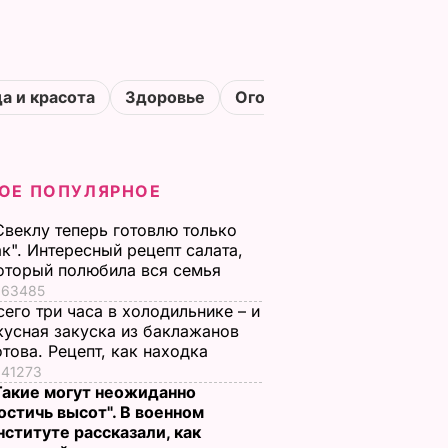
а и красота
Здоровье
Огороды
ОЕ ПОПУЛЯРНОЕ
Свеклу теперь готовлю только
ак". Интересный рецепт салата,
оторый полюбила вся семья
63485
сего три часа в холодильнике – и
кусная закуска из баклажанов
отова. Рецепт, как находка
41273
Такие могут неожиданно
остичь высот". В военном
нституте рассказали, как