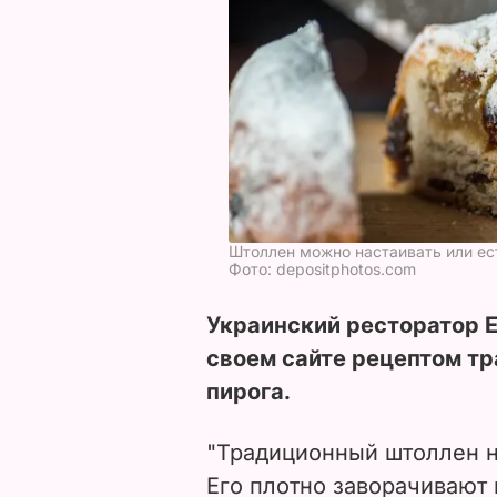
Штоллен можно настаивать или ес
Фото: depositphotos.com
Украинский ресторатор 
своем сайте рецептом т
пирога.
"Традиционный штоллен н
Его плотно заворачивают 