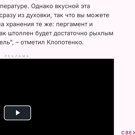
пературе. Однако вкусной эта
сразу из духовки, так что вы можете
ла хранения те же: пергамент и
Так штоллен будет достаточно рыхлым
ель", – отметил Клопотенко.
РЕКЛАМА
P
l
СВЕ