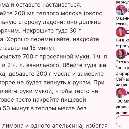
верну
ома и оставьте настаиваться.
Ю
ейте 200 мл теплого молока (около
О цен
ыльную сторону ладони: оно должно
тогда,
орячим. Накрошите туда 30 г
Е
ра. Хорошо перемешайте, накройте
Ни в к
страну
тавьте на 15 минут.
А
ыпьте 700 г просеянной муки, 1 ч. л.
Это ко
 и 2 ч. л. ванильного. Вбейте туда же
"вост
ка, добавьте 200 г масла и замесите
фюрер
Сейчас
торое не будет липнуть к рукам. При
новая
ляйте руки мукой, чтобы тесто не
А
товое тесто накройте пищевой
100 мл
украин
а 50 минут в теплом месте без
осели
 лимона и одного апельсина, избегая