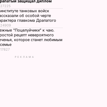
рапатый защищал диплом
27225
 институте танковых войск
ассказали об особой черте
арактера главкома Драпатого
24909
ежные "Поцелуйчики" к чаю.
ростой рецепт невероятного
еченья, которое станет любимым
 семье
17827
РЕКЛАМА