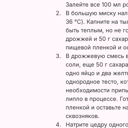
Залейте все 100 мл р
В большую миску нал
36 °C). Капните на т
быть теплым, но не г
дрожжей и 50 г саха
пищевой пленкой и ос
В дрожжевую смесь вс
соли, еще 50 г сахара
одно яйцо и два желт
однородное тесто, ко
необходимости припы
липло в процессе. Го
пленкой и оставьте н
сквозняков.
Натрите цедру одного