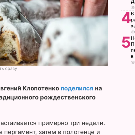
Д
4
В
р
х
5
Н
П
п
в
ть сразу
Евгений Клопотенко
поделился
на
радиционного рождественского
астаивается примерно три недели.
в пергамент, затем в полотенце и