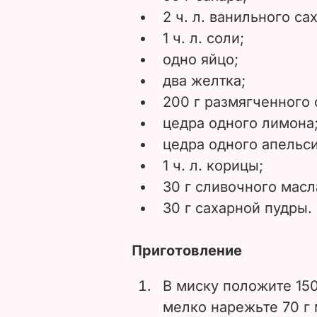
2 ч. л. ванильного са
1 ч. л. соли;
одно яйцо;
два желтка;
200 г размягченного 
цедра одного лимона
цедра одного апельси
1 ч. л. корицы;
30 г сливочного масл
30 г сахарной пудры.
Приготовление
В миску положите 150
мелко нарежьте 70 г 