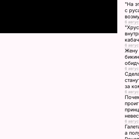
"На э
a
с рус
возму
6 авгус
y
"Хрус
внутр
V
каба
6 авгус
Жену 
i
бикин
обид
d
6 авгус
Сдела
e
стану
за к
6 август
o
Почем
проиг
принц
неве
6 авгус
Галет
а пол