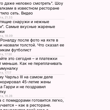
то даже неловко смотреть". Шоу
алками в известном ресторане
тило сеть. Видео
та, 21.33
тящие снаружи и нежные
и". Самые вкусные жареные
чки
та, 18.09
Роналду после фото на яхте в
и назвали толстой. Что сказал ее
чикам футболист
та, 17.50
йте это сегодня – и платежки
т меньше. Как не переплачивать
оммуналку
а, 17.17
у Чарльз III на самом деле
норировал 45-летие жены
а Гарри и не поздравил
стку
та, 16.28
а с помидорами готовится легко,
учается – как в ресторане.