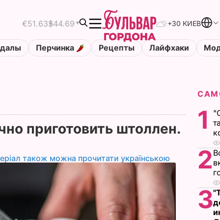
€51.63
$44.69
+30 КИЕВ
ндалы
Перчинка
Рецепты
Лайфхаки
Мод
САМ
1
"
т
чно приготовить штоллен.
к
2
В
еріал також можна прочитати українською
в
г
3
"
д
и