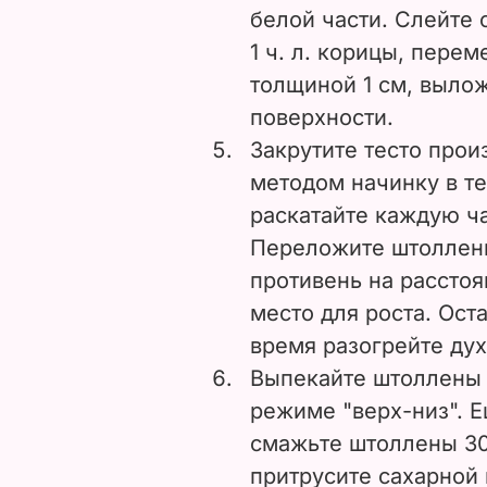
белой части. Слейте 
1 ч. л. корицы, перем
толщиной 1 см, выло
поверхности.
Закрутите тесто про
методом начинку в те
раскатайте каждую час
Переложите штоллен
противень на расстоя
место для роста. Оста
время разогрейте дух
Выпекайте штоллены 
режиме "верх-низ". Е
смажьте штоллены 30
притрусите сахарной 