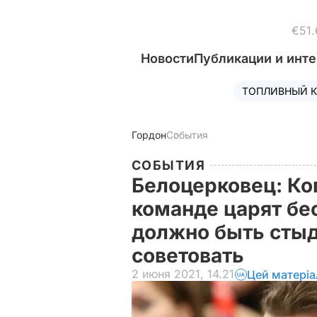
€51.
Новости
Публикации и инт
ТОПЛИВНЫЙ К
Гордон
События
СОБЫТИЯ
Белоцерковец: Ко
команде царят бе
должно быть стыд
советовать
2 июня 2021, 14.21
Цей матеріа