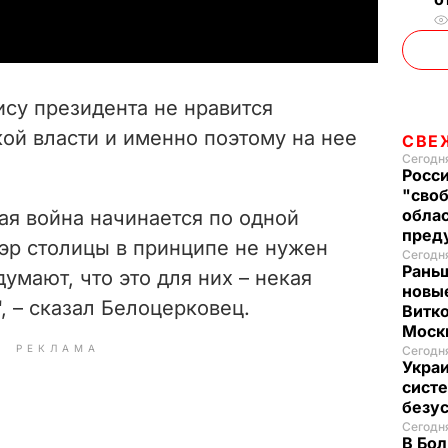
y
V
ису президента не нравится
i
ой власти и именно поэтому на нее
СВЕ
Сегодня
d
Росси
"своб
e
облас
кая война начинается по одной
пред
эр столицы в принципе не нужен
Сегодня
o
Рань
умают, что это для них – некая
новые
, – сказал Белоцерковец.
Витко
Моск
РЕКЛАМА
Сегодня
Украи
систе
безу
Сегодня
В Бол