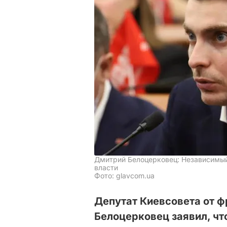
Дмитрий Белоцерковец: Независимый
власти
Фото: glavcom.ua
Депутат Киевсовета от 
Белоцерковец заявил, чт