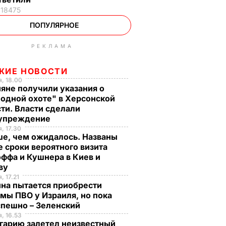
18475
ПОПУЛЯРНОЕ
РЕКЛАМА
ЖИЕ НОВОСТИ
, 18.00
яне получили указания о
одной охоте" в Херсонской
ти. Власти сделали
упреждение
, 17.30
ше, чем ожидалось. Названы
 сроки вероятного визита
ффа и Кушнера в Киев и
ву
, 17.21
на пытается приобрести
мы ПВО у Израиля, но пока
спешно – Зеленский
, 16.53
гарию залетел неизвестный