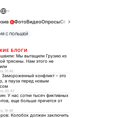
В
юзив
Фото
Видео
Опросы
Спецпроекты
Война в У
ИЯ С ПОЛЬШЕЙ
ЖИЕ БЛОГИ
ашвили:
Мы вытащили Грузию из
ой трясины. Нам этого не
тили
та, 01.40
:
Замороженный конфликт – это
р, а пауза перед новым
исом
та, 00.43
рин:
У нас сотни тысяч фиктивных
нтов, еще больше прячется от
та, 19.48
оров:
Колобок должен заключить