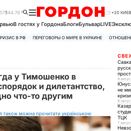
67
$44.76
+20 КИЕ
ервью
В гостях у Гордона
Блоги
Бульвар
LIVE
Экскл
РИЗИС В РФ
ПЕРЕГОВОРЫ О МИРЕ В УКРАИНЕ
ОТНОШЕН
СВЕ
Саак
русск
прос
гда у Тимошенко в
8 авгус
Юнус
спорядок и дилетантство,
не ми
но что-то другим
криз
8 авгус
Каза
студе
л також можна прочитати українською
ТЦК
7 авгус
Невз