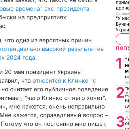
приме
дроно
ровые времена" экс-президента
Сегодня
Обыски на предприятиях
"У на
Вучи
ас.
Украи
, что одна из вероятных причин
ПОП
потенциально высокий результат на
х 2024 года
.
1
"
н
м
и 20 мая президент Украины
с
заявил, что
относится к Кличко "с
2
"
, но считает его публичное поведение
Д
имает, "чего Кличко от него хочет".
н
д
ч, мне кажется, очень неправильно
 Мне кажется, справедливый вопрос –
3
Д
? Потому что он постоянно мне пишет,
о