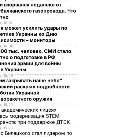
и взорвался недалеко от
балканского газопровода. Что
стно
, 16.10
я может усилить удары по
гетике Украины ко Дню
висимости – мониторы
, 16.06
00 тыс. человек. СМИ стало
тно о подготовке в РФ
лнения армии для войны
ив Украины
, 15.46
м закрывать наше небо".
нский раскрыл подробности
аботки Украиной
иворакетного оружия
, 15.29
 академических лицеях
ась модернизация STEM-
ранств при поддержке ДТЭК​
, 15.23
с Билецкого стал лидером по