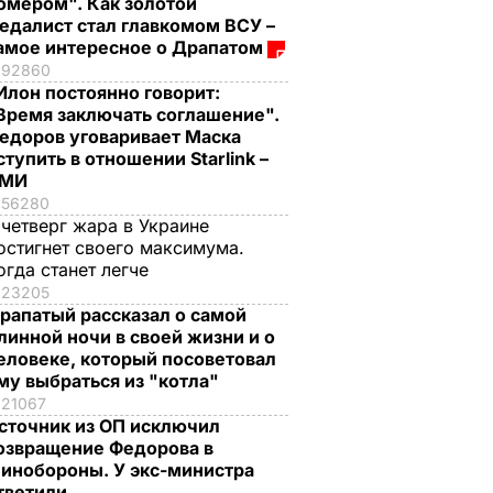
омером". Как золотой
едалист стал главкомом ВСУ –
амое интересное о Драпатом
92860
Илон постоянно говорит:
Время заключать соглашение".
едоров уговаривает Маска
ступить в отношении Starlink –
СМИ
56280
 четверг жара в Украине
остигнет своего максимума.
огда станет легче
23205
рапатый рассказал о самой
линной ночи в своей жизни и о
еловеке, который посоветовал
му выбраться из "котла"
21067
сточник из ОП исключил
озвращение Федорова в
инобороны. У экс-министра
тветили