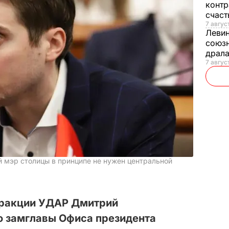
контр
счас
7 авгус
Леви
союзн
драла
7 август
 мэр столицы в принципе не нужен центральной
фракции УДАР Дмитрий
о замглавы Офиса президента