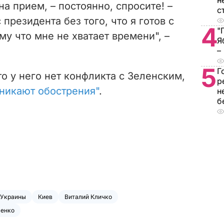
н
на прием, – постоянно, спросите! –
с
президента без того, что я готов с
4
"
му что мне не хватает времени", –
Я
–
5
Г
о у него нет конфликта с Зеленским,
р
никают обострения"
.
н
б
 Украины
Киев
Виталий Кличко
шенко