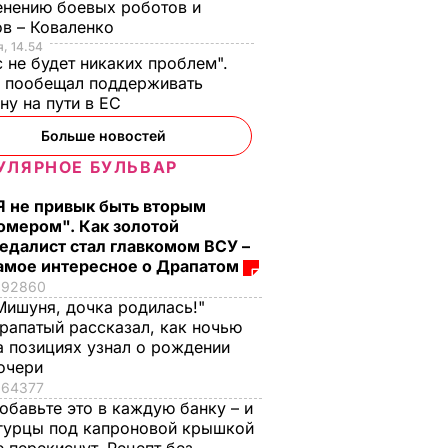
нению боевых роботов и
в – Коваленко
, 14.54
с не будет никаких проблем".
ч пообещал поддерживать
ну на пути в ЕС
Больше новостей
УЛЯРНОЕ БУЛЬВАР
Я не привык быть вторым
омером". Как золотой
едалист стал главкомом ВСУ –
амое интересное о Драпатом
92860
Мишуня, дочка родилась!"
рапатый рассказал, как ночью
а позициях узнал о рождении
очери
64377
обавьте это в каждую банку – и
гурцы под капроновой крышкой