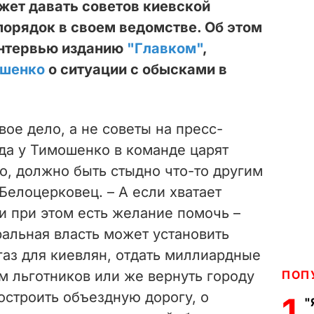
жет давать советов киевской
 порядок в своем ведомстве. Об этом
интервью изданию
"Главком"
,
ошенко
о ситуации с обысками в
ое дело, а не советы на пресс-
да у Тимошенко в команде царят
о, должно быть стыдно что-то другим
 Белоцерковец. – А если хватает
и при этом есть желание помочь –
ральная власть может установить
газ для киевлян, отдать миллиардные
м льготников или же вернуть городу
ПОП
строить объездную дорогу, о
1
"