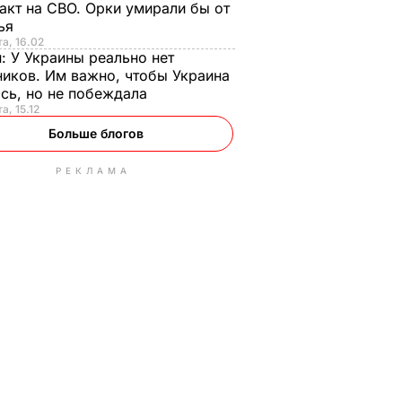
акт на СВО. Орки умирали бы от
тья
та, 16.02
н:
У Украины реально нет
иков. Им важно, чтобы Украина
сь, но не побеждала
а, 15.12
Больше блогов
РЕКЛАМА