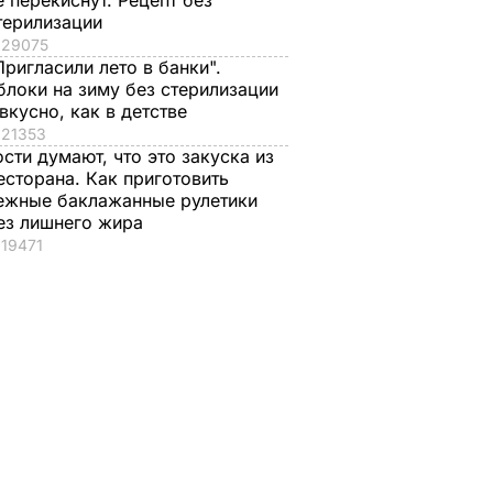
е перекиснут. Рецепт без
терилизации
29075
Пригласили лето в банки".
блоки на зиму без стерилизации
 вкусно, как в детстве
21353
ости думают, что это закуска из
есторана. Как приготовить
ежные баклажанные рулетики
ез лишнего жира
19471