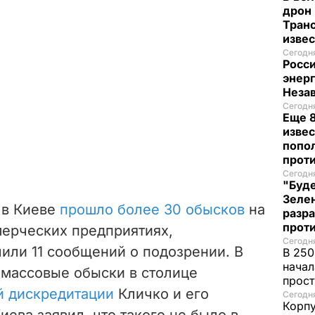
дрон 
Транс
изве
Сегодня
Росси
энер
Неза
Сегодня
Еще 8
извес
попо
прот
Сегодня
"Буде
Зеле
 в Киеве
прошло более 30 обысков
на
разр
прот
ерческих предприятиях,
Сегодня
или 11 сообщений о подозрении. В
В 250
начал
 массовые обыски в столице
прост
й дискредитации
Кличко и его
Сегодня
Корпу
иева заявил, что такого не было в