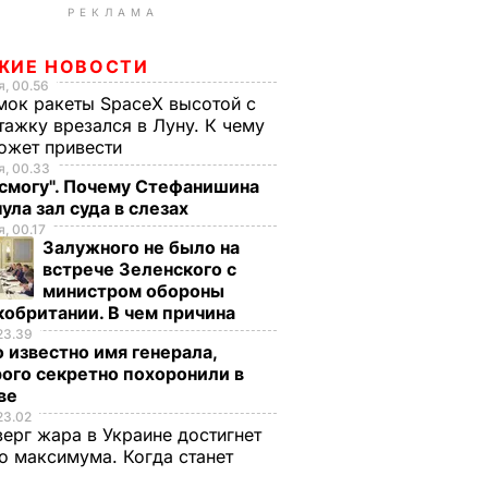
РЕКЛАМА
ЖИЕ НОВОСТИ
, 00.56
ок ракеты SpaceX высотой с
тажку врезался в Луну. К чему
ожет привести
, 00.33
 смогу". Почему Стефанишина
ула зал суда в слезах
, 00.17
Залужного не было на
встрече Зеленского с
министром обороны
обритании. В чем причина
23.39
 известно имя генерала,
ого секретно похоронили в
ве
23.02
верг жара в Украине достигнет
о максимума. Когда станет
е