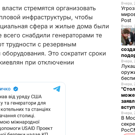
Вчера, 
 власти стремятся организовать
Угроз
миров
пловой инфраструктуры, чтобы
Post
циальная сфера и жилые дома были
Вчера, 
е всего снабдили генераторами те
ют трудности с резервным
созда
 оборудования. Это сократит сроки
подо
 киевлян при отключении
Вчера, 
Лукаш
оружи
бесп
Вчера, 
"Стол
може
заявл
всту
Вчера, 
В Мос
секре
РосСМ