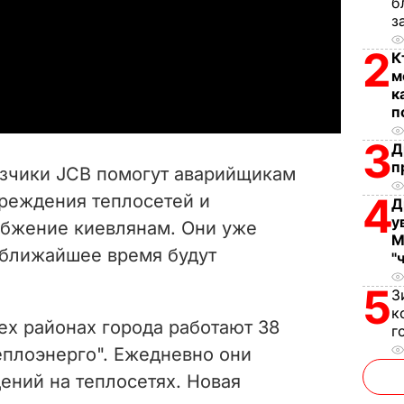
б
з
l
2
К
a
м
к
y
п
3
V
Д
п
зчики JCB помогут аварийщикам
i
4
вреждения теплосетей и
Д
у
абжение киевлянам. Они уже
d
М
 ближайшее время будут
"
e
5
З
o
к
ех районах города работают 38
г
еплоэнерго". Ежедневно они
ений на теплосетях. Новая