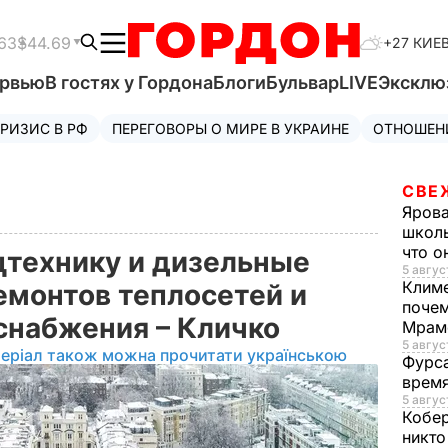
63
$44.69
+27 КИЕ
ервью
В гостях у Гордона
Блоги
Бульвар
LIVE
Эксклю
РИЗИС В РФ
ПЕРЕГОВОРЫ О МИРЕ В УКРАИНЕ
ОТНОШЕН
СВЕ
Яров
школь
что о
цтехнику и дизельные
5 авгус
Клим
емонтов теплосетей и
почем
снабжения – Кличко
Мрам
5 август
еріал також можна прочитати українською
Фурс
время
5 авгус
Кобе
никто