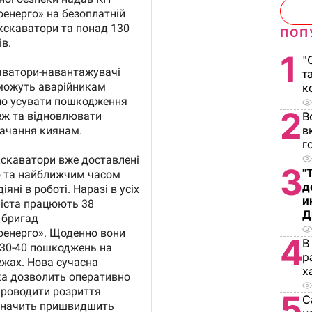
ПОП
1
"
т
к
2
В
в
г
3
"
д
и
Д
4
В
р
х
5
С