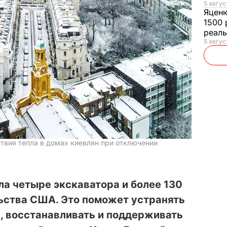
5 авгус
Яцен
1500 
реал
5 авгус
ствия тепла в домах киевлян при отключении
а четыре экскаватора и более 130
льства США. Это поможет устранять
, восстанавливать и поддерживать