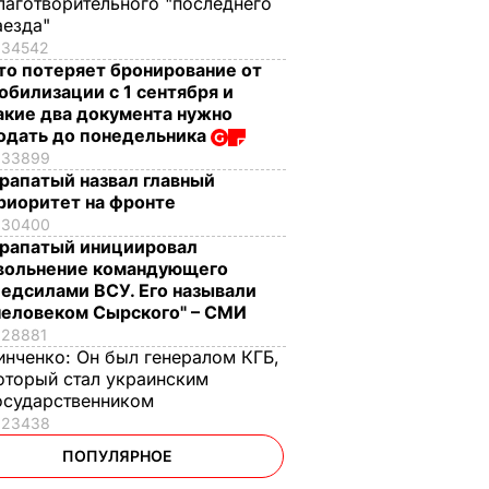
лаготворительного "последнего
аезда"
34542
то потеряет бронирование от
обилизации с 1 сентября и
акие два документа нужно
одать до понедельника
33899
рапатый назвал главный
риоритет на фронте
30400
рапатый инициировал
вольнение командующего
едсилами ВСУ. Его называли
человеком Сырского" – СМИ
28881
инченко:
Он был генералом КГБ,
оторый стал украинским
осударственником
23438
ПОПУЛЯРНОЕ