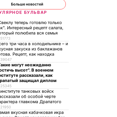
Больше новостей
УЛЯРНОЕ БУЛЬВАР
Свеклу теперь готовлю только
ак". Интересный рецепт салата,
оторый полюбила вся семья
51773
сего три часа в холодильнике – и
кусная закуска из баклажанов
отова. Рецепт, как находка
39047
Такие могут неожиданно
остичь высот". В военном
нституте рассказали, как
рапатый защищал диплом
25345
 институте танковых войск
ассказали об особой черте
арактера главкома Драпатого
21950
амая вкусная кабачковая икра