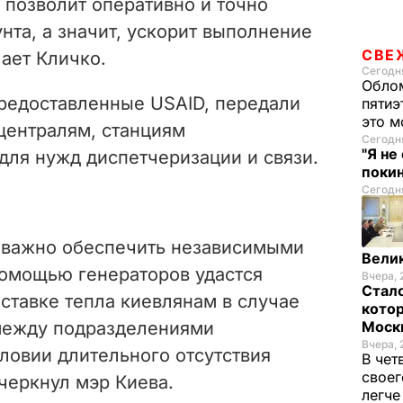
 позволит оперативно и точно
нта, а значит, ускорит выполнение
СВЕ
чает Кличко.
Сегодня
Облом
редоставленные USAID, передали
пятиэ
это м
централям, станциям
Сегодня
"Я не
для нужд диспетчеризации и связи.
покин
Сегодня
е важно обеспечить независимыми
Велик
помощью генераторов удастся
Вчера, 
Стало
ставке тепла киевлянам в случае
котор
 между подразделениями
Моск
Вчера, 
ловии длительного отсутствия
В чет
своег
черкнул мэр Киева.
легч