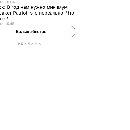
та, 16.04
юк:
В год нам нужно минимум
ракет Patriot, это нереально. Что
ьно?
та, 15.45
Больше блогов
РЕКЛАМА