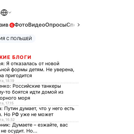
В
зив
Фото
Видео
Опросы
Спецпроекты
Война в Ук
ИЯ С ПОЛЬШЕЙ
ЖИЕ БЛОГИ
ая:
Я отказалась от новой
ной формы детям. Не уверена,
на пригодится
та, 18.19
енко:
Российские танкеры
у-то боятся идти домой из
орного моря
а, 17.15
а:
Путин думает, что у него есть
. Но РФ уже не может
та, 16.52
рник:
Думаете – езжайте, вас
 не осудит. Но...