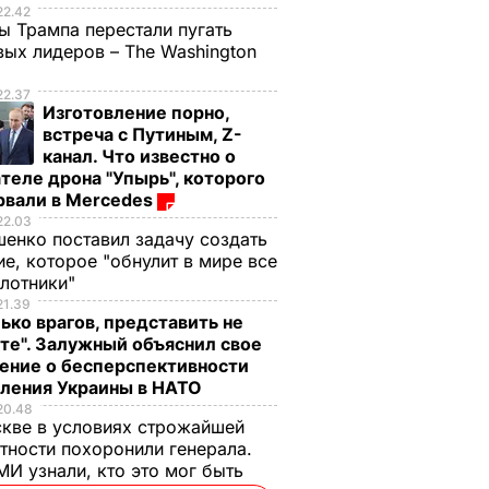
22.42
ы Трампа перестали пугать
ых лидеров – The Washington
22.37
Изготовление порно,
встреча с Путиным, Z-
канал. Что известно о
теле дрона "Упырь", которого
рвали в Mercedes
22.03
енко поставил задачу создать
е, которое "обнулит в мире все
илотники"
21.39
ько врагов, представить не
те". Залужный объяснил свое
ение о бесперспективности
пления Украины в НАТО
20.48
кве в условиях строжайшей
тности похоронили генерала.
И узнали, кто это мог быть