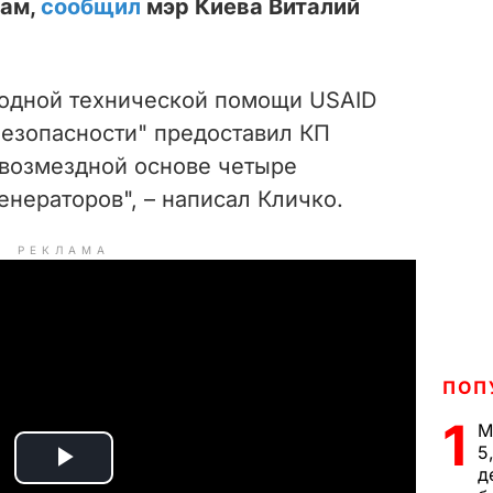
нам,
сообщил
мэр Киева Виталий
одной технической помощи USAID
безопасности" предоставил КП
звозмездной основе четыре
енераторов", – написал Кличко.
РЕКЛАМА
ПОП
1
М
5
д
P