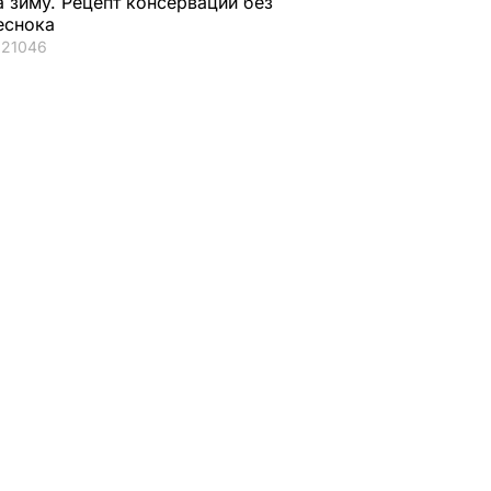
а зиму. Рецепт консервации без
еснока
21046