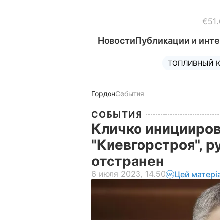
€51.
Новости
Публикации и инт
ТОПЛИВНЫЙ К
Гордон
События
СОБЫТИЯ
Кличко иницииро
"Киевгорстроя", 
отстранен
6 июля 2023, 14.50
Цей матері