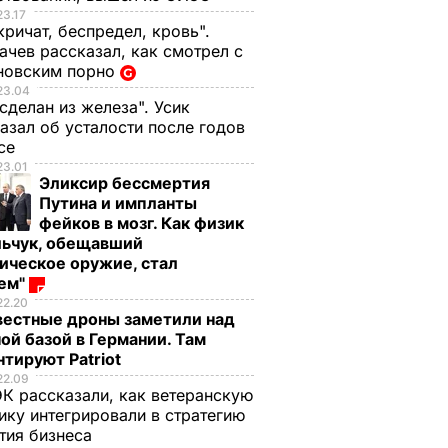
23.17
кричат, беспредел, кровь".
чев рассказал, как смотрел с
новским порно
23.04
 сделан из железа". Усик
азал об усталости после годов
ксе
23.01
Эликсир бессмертия
Путина и импланты
фейков в мозг. Как физик
льчук, обещавший
ическое оружие, стал
оем"
22.20
вестные дроны заметили над
ой базой в Германии. Там
тируют Patriot
22.09
К рассказали, как ветеранскую
ику интегрировали в стратегию
тия бизнеса