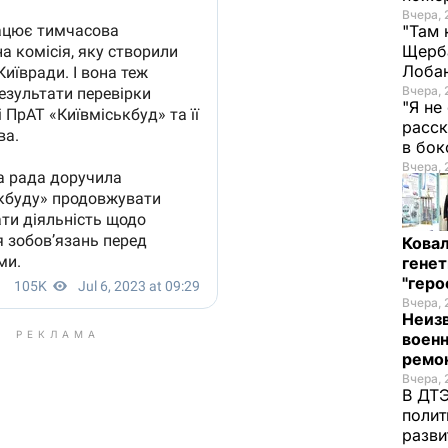
Вчера, 
"Там 
Щерба
Лоба
Вчера, 
"Я не
расск
в бо
Вчера, 
Кова
генет
"гер
Вчера, 
Неиз
РЕКЛАМА
военн
ремон
Вчера, 
В ДТЭ
полит
разви