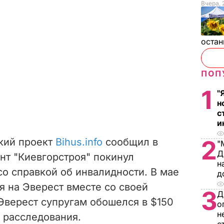
Вчера, 
остан
ПОП
1
"
н
с
и
2
кий проект
Bihus.info
сообщил в
"
Д
ент "Киевгорстроя" покинул
н
о справкой об инвалидности. В мае
д
я на Эверест вместе со своей
3
Д
Эверест супругам обошелся в $150
о
н
ы расследования.