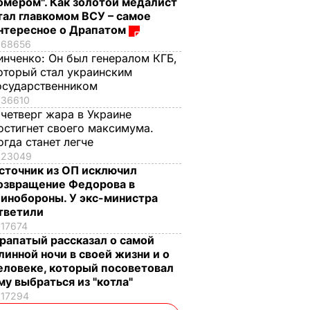
омером". Как золотой медалист
тал главкомом ВСУ – самое
нтересное о Драпатом
68656
инченко:
Он был генералом КГБ,
оторый стал украинским
осударственником
36610
 четверг жара в Украине
остигнет своего максимума.
огда станет легче
23049
сточник из ОП исключил
озвращение Федорова в
инобороны. У экс-министра
тветили
17674
рапатый рассказал о самой
линной ночи в своей жизни и о
еловеке, который посоветовал
му выбраться из "котла"
17294