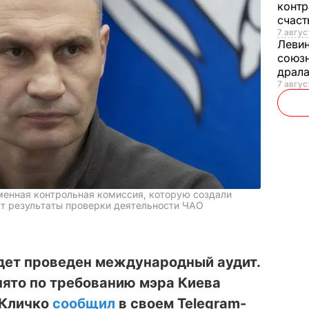
контр
счас
7 авгус
Леви
союзн
драла
7 август
менная контрольная комиссия, которую создали
ст результаты проверки деятельности ЧАО
удет проведен международный аудит.
нято по требованию мэра Киева
 Кличко
сообщил
в своем Telegram-