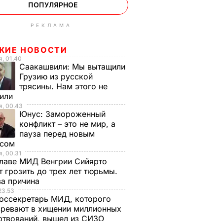
ПОПУЛЯРНОЕ
РЕКЛАМА
ЖИЕ НОВОСТИ
, 01.40
Саакашвили:
Мы вытащили
Грузию из русской
трясины. Нам этого не
тили
, 00.43
Юнус:
Замороженный
конфликт – это не мир, а
пауза перед новым
исом
, 00.31
лаве МИД Венгрии Сийярто
 грозить до трех лет тюрьмы.
ва причина
23.53
оссекретарь МИД, которого
ревают в хищении миллионных
ртвований, вышел из СИЗО