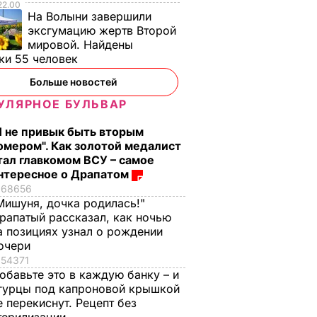
22.00
На Волыни завершили
эксгумацию жертв Второй
мировой. Найдены
ки 55 человек
Больше новостей
УЛЯРНОЕ БУЛЬВАР
Я не привык быть вторым
омером". Как золотой медалист
тал главкомом ВСУ – самое
нтересное о Драпатом
68656
Мишуня, дочка родилась!"
рапатый рассказал, как ночью
а позициях узнал о рождении
очери
54371
обавьте это в каждую банку – и
гурцы под капроновой крышкой
е перекиснут. Рецепт без