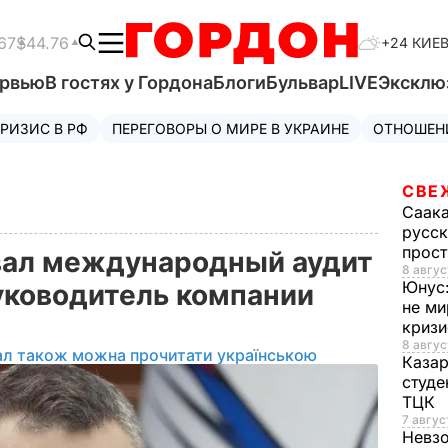
67
$44.76
+24 КИЕ
ервью
В гостях у Гордона
Блоги
Бульвар
LIVE
Эксклю
РИЗИС В РФ
ПЕРЕГОВОРЫ О МИРЕ В УКРАИНЕ
ОТНОШЕН
СВЕ
Саак
русск
прос
вал международный аудит
8 авгус
Юнус
руководитель компании
не ми
криз
8 авгус
ал також можна прочитати українською
Каза
студе
ТЦК
7 авгус
Невз