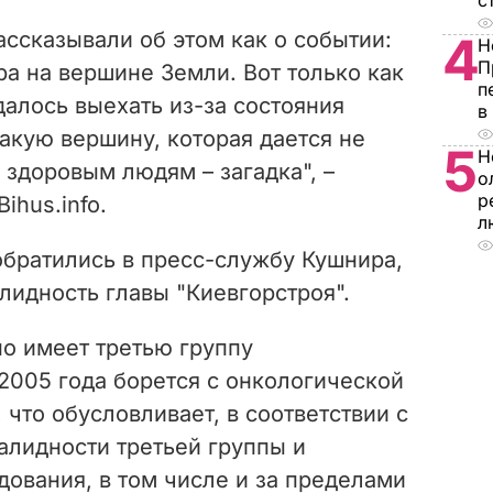
с
ссказывали об этом как о событии:
4
Н
П
ра на вершине Земли. Вот только как
п
алось выехать из-за состояния
в
такую вершину, которая дается не
5
Н
здоровым людям – загадка", –
о
р
ihus.info.
л
братились в пресс-службу Кушнира,
лидность главы "Киевгорстроя".
о имеет третью группу
 2005 года борется с онкологической
 что обусловливает, в соответствии с
алидности третьей группы и
ования, в том числе и за пределами