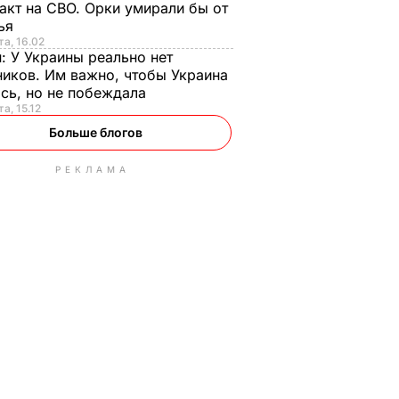
акт на СВО. Орки умирали бы от
тья
та, 16.02
н:
У Украины реально нет
иков. Им важно, чтобы Украина
сь, но не побеждала
а, 15.12
Больше блогов
РЕКЛАМА