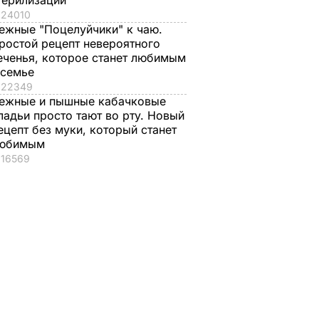
терилизации
24010
ежные "Поцелуйчики" к чаю.
ростой рецепт невероятного
еченья, которое станет любимым
 семье
22349
ежные и пышные кабачковые
ладьи просто тают во рту. Новый
ецепт без муки, который станет
юбимым
16569