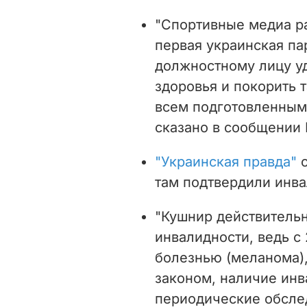
"Спортивные медиа ра
первая украинская па
должностному лицу уд
здоровья и покорить 
всем подготовленным 
сказано в сообщении B
"Украинская правда"
о
там подтвердили инва
"Кушнир действительн
инвалидности, ведь с
болезнью (меланома),
законом, наличие инв
периодические обслед