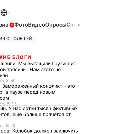
В
зив
Фото
Видео
Опросы
Спецпроекты
Война в Ук
ИЯ С ПОЛЬШЕЙ
ЖИЕ БЛОГИ
ашвили:
Мы вытащили Грузию из
ой трясины. Нам этого не
тили
та, 01.40
:
Замороженный конфликт – это
р, а пауза перед новым
исом
та, 00.43
рин:
У нас сотни тысяч фиктивных
нтов, еще больше прячется от
та, 19.48
оров:
Колобок должен заключить