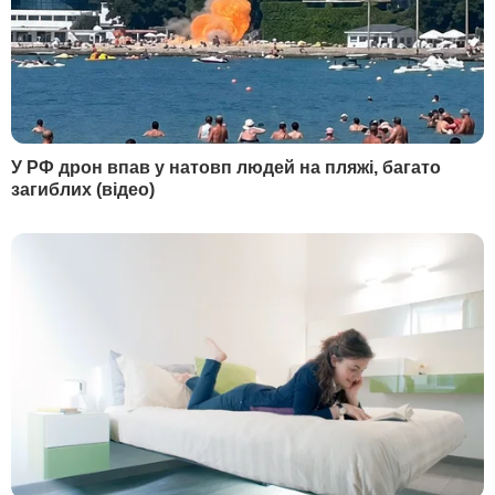
Во время движения по маршруту станция
Кривой Рог – станция Нижнеднепровск –
Узел ночью 6 февраля
восемь вагонов
грузового поезда
(состоит из 57 вагонов)
сошли с рельсов. В результате аварии
повреждены железнодорожное полотно
и электрическая опора, электропитание
на аварийном участке отсутствовало,
четыре вагона, которые перевозили
клинкер, перевернулись.
Автор
Редакция "Гордон"