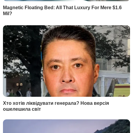
Поделиться
Украина
авария
Укрзалізниця
железная дорога
поезда
Как читать ”ГОРДОН” на временно
Читать
оккупированных территориях
РЕКЛАМА
МАТЕРИАЛЫ ПО ТЕМЕ