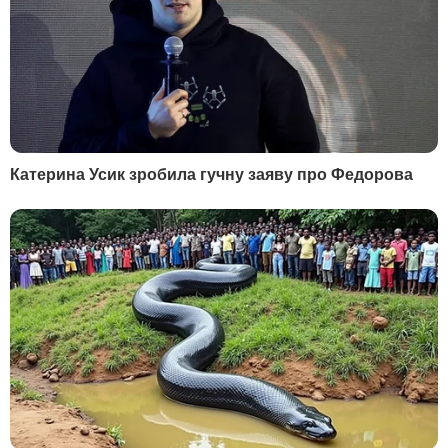
Стало известно имя генерала, которого секретно
похоронили в Москве
Вчера, 23.02
В четверг жара в Украине достигнет своего
максимума. Когда станет легче
Вчера, 22.42
Угрозы Трампа перестали пугать мировых лидеров
– The Washington Post
Вчера, 22.37
Изготовление порно, встреча с
Путиным, Z-канал. Что известно о
создателе дрона "Упырь", которого
подорвали в Mercedes
Вчера, 22.03
Лукашенко поставил задачу создать оружие,
которое "обнулит в мире все беспилотники"
Вчера, 21.39
"Столько врагов, представить не можете".
Залужный объяснил свое заявление о
бесперспективности вступления Украины в НАТО
Вчера, 20.48
В Москве в условиях строжайшей секретности
похоронили генерала. РосСМИ узнали, кто это мог