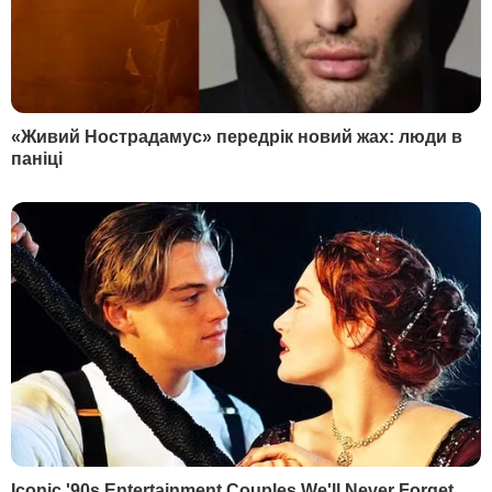
ГОРОД
СОЦСЕТИ
Киев
Дмитрий Гордон
Львов
Гордон
Одесса
Дмитрий Гордон
Донецк
Гордон
Харьков
Дмитрий Гордон
Днепр
Гордон
Мариуполь
Дмитрий Гордон
Луганск
Алеся Бацман
Дмитрий Гордон
Flipboard
RSS
В гостях у Гордона
Дмитрий Гордон
Алеся Бацман
ИНФОРМАЦИЯ