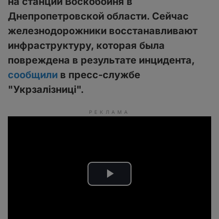
на станции Воскобойня в
Днепропетровской области. Сейчас
железнодорожники восстанавливают
инфраструктуру, которая была
повреждена в результате инцидента,
сообщили
в пресс-службе
"Укрзалізниці".
РЕКЛАМА
P
l