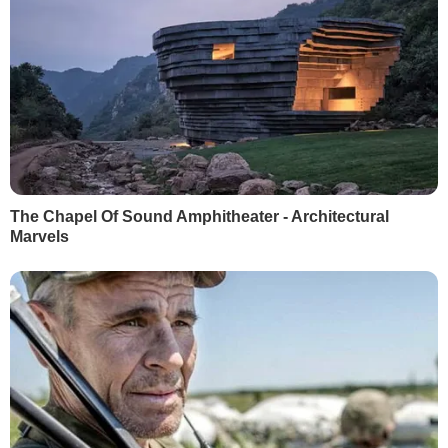
Авария на железной
В Днепропетровской
дороге в
области случилась ав
Днепропетровской
на железной дороге, 
области. "Укрзалізниця"
поездов задерживаю
предупредила о задержке
6 февраля, 11.29
ПРОИСШЕСТВ
поездов до трех часов
6 февраля, 18.37
ОБЩЕСТВО
БУЛЬВАР
Яйца не виноваты. Что на
"Валлийский упырь"
самом деле повышает
почти час пугал
холестерин
пациентов, разгулива
крыше больницы с ко
6 августа, 00.47
БУЛЬВАР