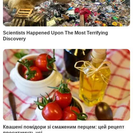
ПОПУЛЯРНОЕ
1
Кто потеряет бронирование от мобилизации с
1 сентября и какие два документа нужно
подать до понедельника
33057
2
Мужчина проехал на велосипеде 5,3 тыс. км и
умер на следующий день. История
благотворительного "последнего заезда"
30140
3
Драпатый назвал главный приоритет на
фронте