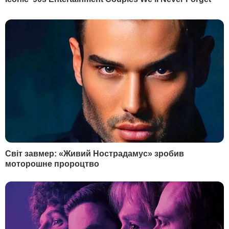
Вакансии
Редакция
Реклама на сайте
Правовая информация
Как нас читать на
временно
оккупированных
территориях
КОНТАКТИ
+380 (44) 207-13-01
+380 (44) 207-13-02
editor@gordonua.com
ПРИЛОЖЕНИЯ
Правила пользования сайтом и использования материалов
Политика конфиденциальности и защиты персональных данных