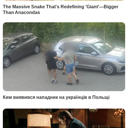
быть
Больше новостей
РЕКЛАМА
ПОПУЛЯРНОЕ БУЛЬВАР
1
"Свеклу теперь готовлю только так".
Интересный рецепт салата, который полюбила
вся семья
47925
2
Всего три часа в холодильнике – и вкусная
закуска из баклажанов готова. Рецепт, как
находка
38050
3
"Такие могут неожиданно достичь высот". В
военном институте рассказали, как Драпатый
защищал диплом
24546
4
В институте танковых войск рассказали об
особой черте характера главкома Драпатого
21339
Самая вкусная кабачковая икра на зиму.