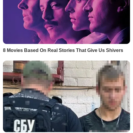
Договор присоединения об использовании сайта интернет-издания
"ГОРДОН"
© 2026. Все права защищены
Designed by
Все материалы, размещенные на этом сайте со ссылкой на
агентство "Интерфакс-Украина", не подлежат
дальнейшему воспроизведению и/или распространению в
любой форме, кроме как с письменного разрешения.
Все опубликованные фотоматериалы
Depositphotos.ua
не
подлежат дальнейшему воспроизведению и/или
распространению в любой форме без письменного
разрешения компании.
Материалы, обозначенные пиктограммами PR,
"Инновация", "Мнение", "Персона", "Актуально", "Выборы"
и "Влияние", публикуются на правах рекламы.
Коммерческие материалы могут размещаться в разделе
"Пресс-релизы". В случаях общественной значимости
публикация в разделе допускается и на безвозмездной
основе.