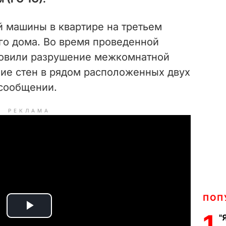
й машины в квартире на третьем
го дома. Во время проведенной
новили разрушение межкомнатной
ие стен в рядом расположенных двух
 сообщении.
РЕКЛАМА
ПОП
P
1
"