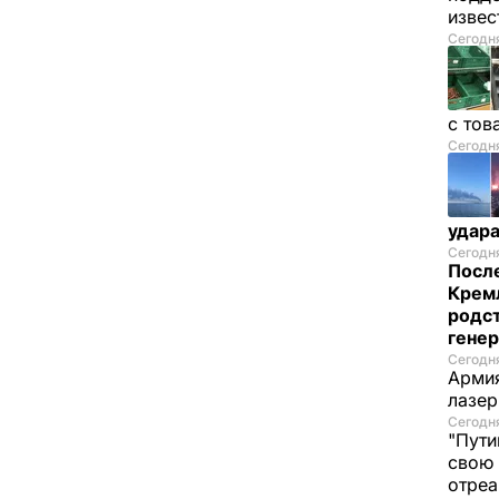
изве
Сегодня
с тов
Сегодня
удар
Сегодня
После
Кремл
родс
гене
Сегодня
Армия
лазе
Сегодня
"Пути
свою 
отреа