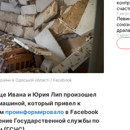
контр
счас
7 авгус
Леви
союзн
драла
7 август
аїни в Одеській області / Facebook
ице Ивана и Юрия Лип произошел
машиной, который привел к
ом
проинформировало
в Facebook
ение Государственной службы по
 (ГСЧС).