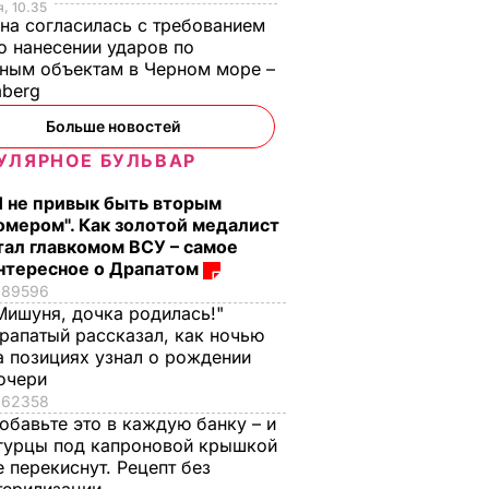
, 10.35
на согласилась с требованием
 нанесении ударов по
ным объектам в Черном море –
mberg
Больше новостей
УЛЯРНОЕ БУЛЬВАР
Я не привык быть вторым
омером". Как золотой медалист
тал главкомом ВСУ – самое
нтересное о Драпатом
89596
Мишуня, дочка родилась!"
рапатый рассказал, как ночью
а позициях узнал о рождении
очери
62358
обавьте это в каждую банку – и
гурцы под капроновой крышкой
е перекиснут. Рецепт без