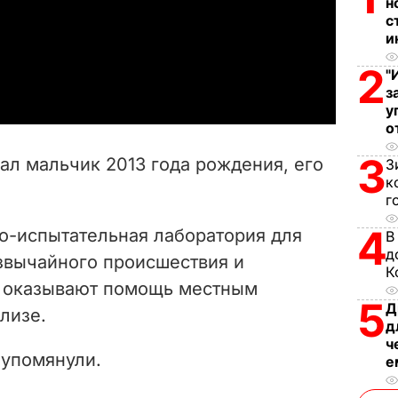
н
l
с
и
a
2
"
з
y
у
о
V
3
ал мальчик 2013 года рождения, его
З
i
к
г
d
4
но-испытательная лаборатория для
В
д
e
звычайного происшествия и
К
е оказывают помощь местным
o
5
Д
лизе.
д
ч
 упомянули.
е