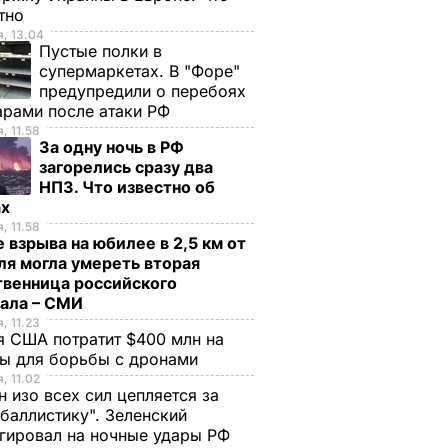
стно
, 13.04
Пустые полки в
супермаркетах. В "Форе"
предупредили о перебоях
арами после атаки РФ
, 11.58
За одну ночь в РФ
загорелись сразу два
НПЗ. Что известно об
ах
, 11.58
 взрыва на юбилее в 2,5 км от
я могла умереть вторая
твенница российского
рала – СМИ
, 11.23
 США потратит $400 млн на
ры для борьбы с дронами
, 11.02
н изо всех сил цепляется за
баллистику". Зеленский
гировал на ночные удары РФ