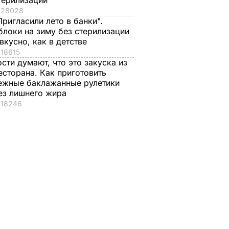
терилизации
28028
Пригласили лето в банки".
блоки на зиму без стерилизации
 вкусно, как в детстве
18615
ости думают, что это закуска из
о в
есторана. Как приготовить
машину,
ежные баклажанные рулетики
ез лишнего жира
те ее в
18246
ок
рые
ами
ФХАКИ