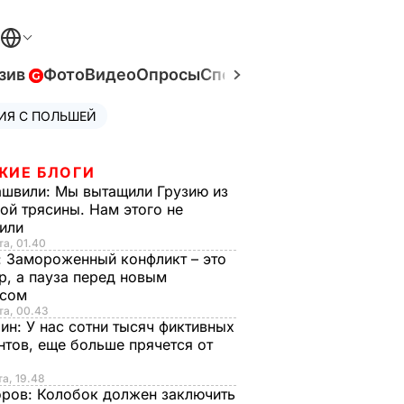
зив
Фото
Видео
Опросы
Спецпроекты
Война в Ук
ИЯ С ПОЛЬШЕЙ
ЖИЕ БЛОГИ
ашвили:
Мы вытащили Грузию из
ой трясины. Нам этого не
тили
та, 01.40
:
Замороженный конфликт – это
р, а пауза перед новым
исом
та, 00.43
рин:
У нас сотни тысяч фиктивных
нтов, еще больше прячется от
та, 19.48
оров:
Колобок должен заключить