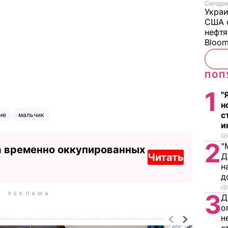
Сегодня
Украи
США о
нефтя
Bloo
ПОП
1
"
н
с
ие
мальчик
и
2
"
а временно оккупированных
Читать
Д
н
д
3
РЕКЛАМА
Д
о
н