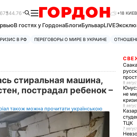
.67
$44.76
+18 КИЕВ
ервью
В гостях у Гордона
Блоги
Бульвар
LIVE
Эксклю
РИЗИС В РФ
ПЕРЕГОВОРЫ О МИРЕ В УКРАИНЕ
ОТНОШЕН
СВЕ
Саак
русск
прос
ась стиральная машина,
8 авгус
Юнус
тен, пострадал ребенок –
не ми
криз
8 авгус
ріал також можна прочитати українською
Каза
студе
ТЦК
7 авгус
Невз