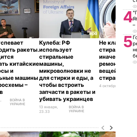
с
4
"
Я
–
5
Г
успевает
Кулеба: РФ
Не кладите эт
р
одить ракеты.
использует
стиральную 
н
б
ится
стиральные
иначе отдади
ать китайские
машины,
ремонт. Спис
сы и
микроволновки не
вещей, кото
льные машины
для стирки и еды, а
стирают рук
росхемы –
чтобы встроить
4 октября, 10.38
ЛАЙ
ов
запчасти в ракеты и
убивать украинцев
,
ВОЙНА В
УКРАИНЕ
13 января,
ВОЙНА В
УКРАИНЕ
23.33