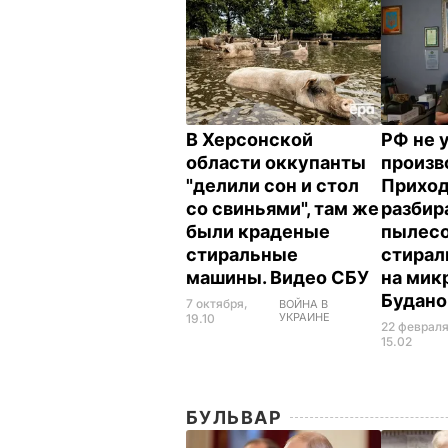
В Херсонской
РФ не 
области оккупанты
произв
"делили сон и стол
Приход
со свиньями", там же
разбир
были краденые
пылесо
стиральные
стира
машины. Видео СБУ
на мик
Будан
7 октября,
ВОЙНА В
УКРАИНЕ
19.10
22 февраля
15.02
БУЛЬВАР