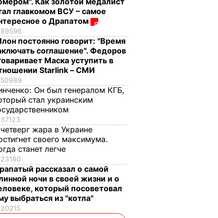
омером". Как золотой медалист
тал главкомом ВСУ – самое
нтересное о Драпатом
89596
Илон постоянно говорит: "Время
аключать соглашение". Федоров
говаривает Маска уступить в
тношении Starlink – СМИ
50989
инченко:
Он был генералом КГБ,
оторый стал украинским
осударственником
37123
 четверг жара в Украине
остигнет своего максимума.
огда станет легче
23180
рапатый рассказал о самой
линной ночи в своей жизни и о
еловеке, который посоветовал
му выбраться из "котла"
20215