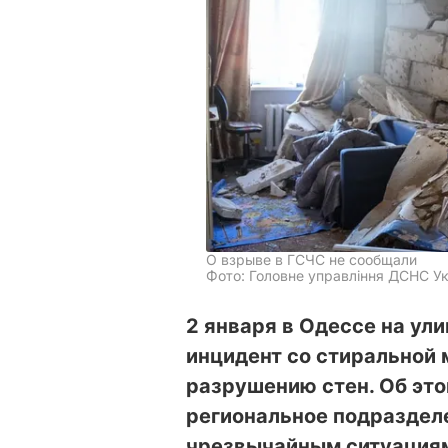
О взрыве в ГСЧС не сообщали
Фото: Головне управління ДСНС Укр
2 января в Одессе на ул
инцидент со стиральной 
разрушению стен. Об эт
региональное подраздел
чрезвычайным ситуациям