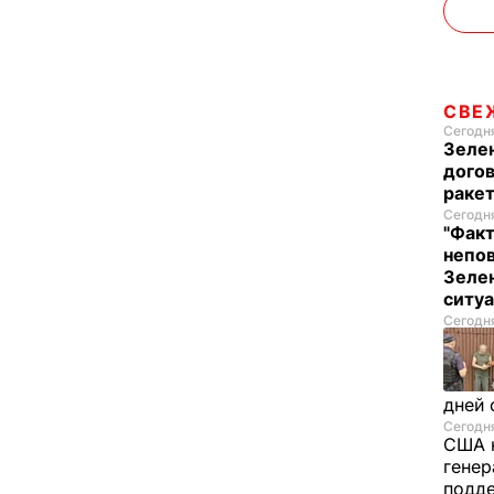
СВЕ
Сегодня
Зеле
догов
ракет
Сегодня
"Факт
непо
Зелен
ситу
Сегодня
дней 
Сегодня
США 
генер
подде