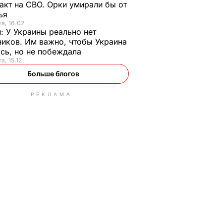
акт на СВО. Орки умирали бы от
тья
та, 16.02
н:
У Украины реально нет
иков. Им важно, чтобы Украина
сь, но не побеждала
а, 15.12
Больше блогов
РЕКЛАМА