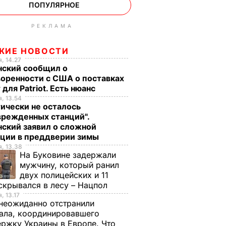
ПОПУЛЯРНОЕ
РЕКЛАМА
ЖИЕ НОВОСТИ
, 14.27
нский сообщил о
оренности с США о поставках
 для Patriot. Есть нюанс
, 13.54
ически не осталось
врежденных станций".
ский заявил о сложной
ации в преддверии зимы
, 13.38
На Буковине задержали
мужчину, который ранил
двух полицейских и 11
скрывался в лесу – Нацпол
, 13.17
неожиданно отстранили
ала, координировавшего
ржку Украины в Европе. Что