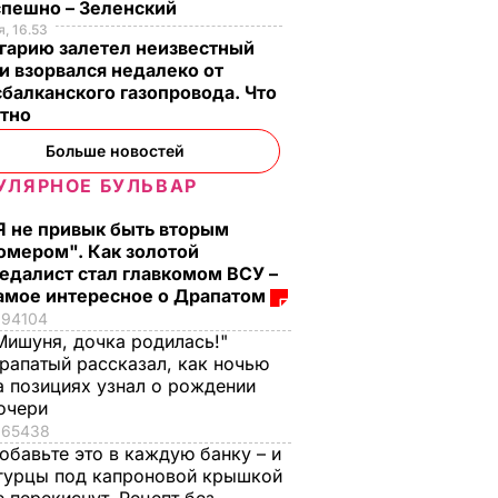
спешно – Зеленский
, 16.53
гарию залетел неизвестный
и взорвался недалеко от
балканского газопровода. Что
стно
Больше новостей
УЛЯРНОЕ БУЛЬВАР
Я не привык быть вторым
омером". Как золотой
едалист стал главкомом ВСУ –
амое интересное о Драпатом
94104
Мишуня, дочка родилась!"
рапатый рассказал, как ночью
а позициях узнал о рождении
очери
65438
обавьте это в каждую банку – и
гурцы под капроновой крышкой