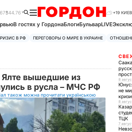
.67
$44.76
+19 КИЕВ
ервью
В гостях у Гордона
Блоги
Бульвар
LIVE
Экскл
РИЗИС В РФ
ПЕРЕГОВОРЫ О МИРЕ В УКРАИНЕ
ОТНОШЕН
СВЕ
Саак
русск
прос
 Ялте вышедшие из
8 авгус
Юнус
нулись в русла – МЧС РФ
не ми
іал також можна прочитати українською
криз
8 авгус
Каза
студе
ТЦК
7 авгус
Невз