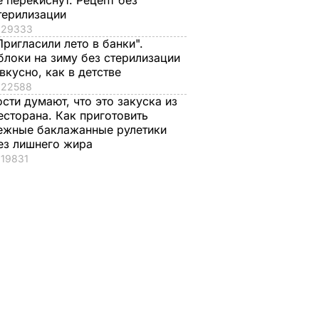
е перекиснут. Рецепт без
терилизации
29333
Пригласили лето в банки".
блоки на зиму без стерилизации
 вкусно, как в детстве
22588
ости думают, что это закуска из
и живым
есторана. Как приготовить
ежные баклажанные рулетики
при
ез лишнего жира
щину
19831
пор
ТИЯ