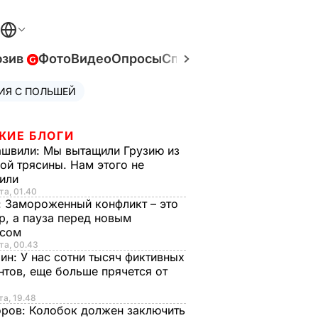
юзив
Фото
Видео
Опросы
Спецпроекты
Война в У
ИЯ С ПОЛЬШЕЙ
ЖИЕ БЛОГИ
ашвили:
Мы вытащили Грузию из
ой трясины. Нам этого не
тили
та, 01.40
:
Замороженный конфликт – это
р, а пауза перед новым
исом
та, 00.43
рин:
У нас сотни тысяч фиктивных
нтов, еще больше прячется от
та, 19.48
оров:
Колобок должен заключить