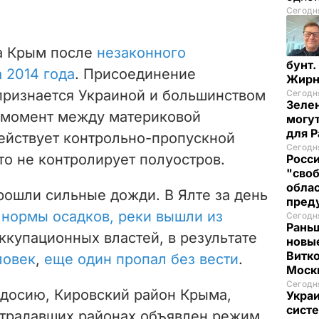
Сегодня
а Крым после
незаконного
бунт.
 2014 года
. Присоединение
Жирн
признается Украиной и большинством
Сегодня
Зелен
й момент между материковой
могут
для P
ействует контрольно-пропускной
Сегодня
то не контролирует полуостров.
Росси
"своб
облас
рошли сильные дожди. В Ялте за день
пред
 нормы осадков, реки вышли из
Сегодня
Рань
ккупационных властей, в результате
новые
Витко
ловек
,
еще один пропал без вести
.
Моск
Сегодня
одосию, Кировский район Крыма,
Украи
систе
страдавших районах объявлен режим