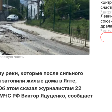
контр
счас
7 авгус
Леви
союзн
драла
7 август
роезжую часть
у реки, которые после сильного
и затопили жилые дома в Ялте,
 Об этом сказал журналистам 22
 МЧС РФ Виктор Яцуценко, сообщает