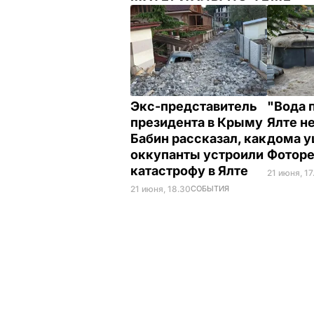
Экс-представитель
"Вода 
президента в Крыму
Ялте н
Бабин рассказал, как
дома у
оккупанты устроили
Фотор
катастрофу в Ялте
21 июня, 17
21 июня, 18.30
СОБЫТИЯ