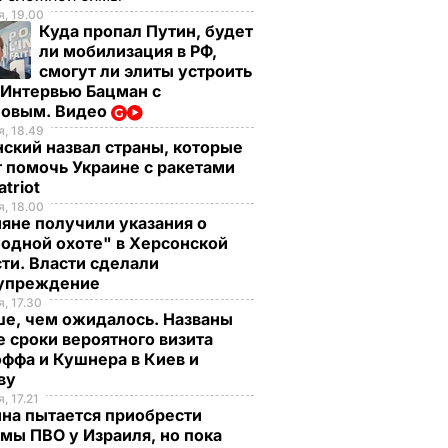
, 19.00
Куда пропал Путин, будет
ли мобилизация в РФ,
смогут ли элиты устроить
 Интервью Бацман с
овым. Видео
, 18.49
ский назвал страны, которые
 помочь Украине с ракетами
atriot
, 18.00
яне получили указания о
одной охоте" в Херсонской
ти. Власти сделали
упреждение
, 17.30
ше, чем ожидалось. Названы
 сроки вероятного визита
ффа и Кушнера в Киев и
ву
, 17.21
на пытается приобрести
мы ПВО у Израиля, но пока