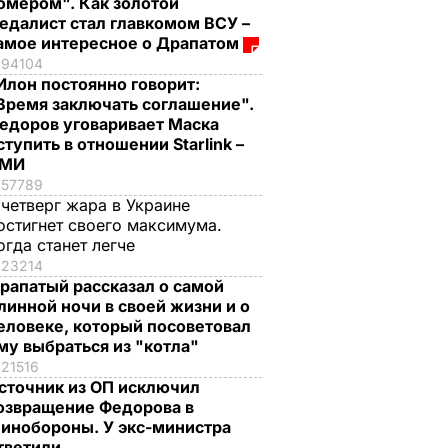
омером". Как золотой
едалист стал главкомом ВСУ –
амое интересное о Драпатом
94104
Илон постоянно говорит:
Время заключать соглашение".
едоров уговаривает Маска
ступить в отношении Starlink –
СМИ
57789
 четверг жара в Украине
остигнет своего максимума.
огда станет легче
23214
рапатый рассказал о самой
линной ночи в своей жизни и о
еловеке, который посоветовал
му выбраться из "котла"
21516
сточник из ОП исключил
озвращение Федорова в
инобороны. У экс-министра
тветили