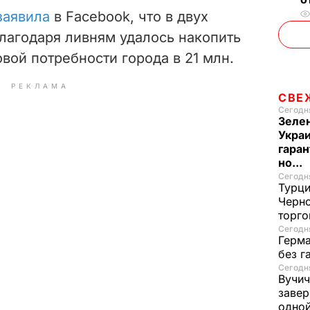
заявила
в Facebook, что в двух
лагодаря ливням удалось накопить
овой потребности города в 21 млн.
РЕКЛАМА
СВЕ
Сегодня
Зеле
Украи
гаран
но...
Сегодня
Турци
Черно
торго
Сегодня
Герма
без г
Сегодня
Вучич
завер
одно