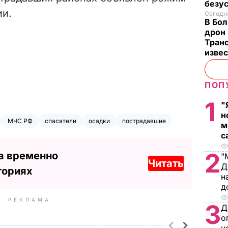
безу
ии.
Сегодня
В Бол
дрон 
Транс
изве
ПОП
1
"
н
МЧС РФ
спасатели
осадки
пострадавшие
м
с
2
а временно
"
Читать
Д
ториях
н
д
РЕКЛАМА
3
Д
о