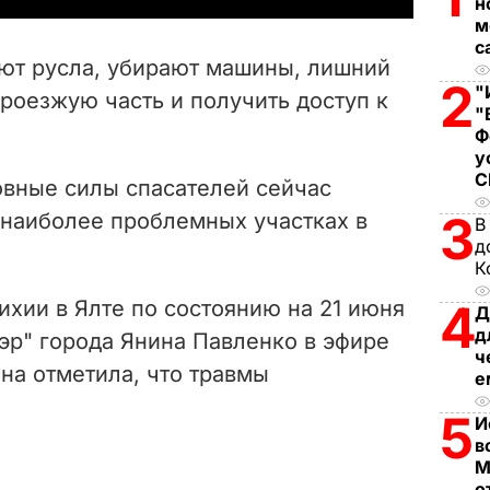
н
м
V
с
ют русла, убирают машины, лишний
i
2
"
проезжую часть и получить доступ к
"
d
Ф
у
e
овные силы спасателей сейчас
3
 наиболее проблемных участках в
В
o
д
К
ихии в Ялте по состоянию на 21 июня
4
Д
д
мэр" города Янина Павленко
в эфире
ч
Она отметила, что травмы
е
5
И
в
М
о