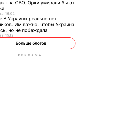
акт на СВО. Орки умирали бы от
тья
та, 16.02
н:
У Украины реально нет
иков. Им важно, чтобы Украина
сь, но не побеждала
а, 15.12
Больше блогов
РЕКЛАМА