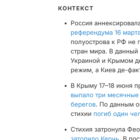
КОНТЕКСТ
Россия аннексировал
референдума 16 марта
полуострова к РФ не 
стран мира. В данны
Украиной и Крымом д
режим, а Киев де-фак
В Крыму 17–18 июня п
выпало три месячные
берегов
. По данным о
стихии
погиб один че
Стихия затронула Фе
затопило Керчь
. В по