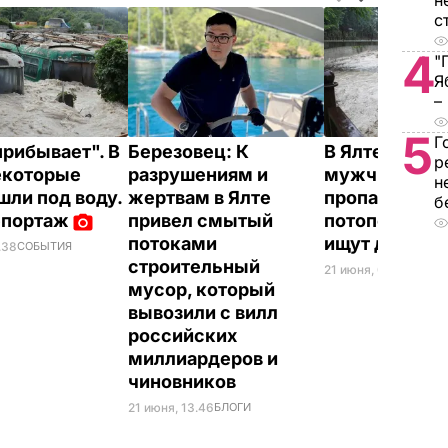
н
с
4
"
Я
–
5
Г
прибывает". В
Березовец:
К
В Ялте нашл
р
екоторые
разрушениям и
мужчину,
н
шли под воду.
жертвам в Ялте
пропавшего 
б
епортаж
привел смытый
потопе. Жен
потоками
ищут до сих 
.38
СОБЫТИЯ
строительный
21 июня, 00.09
СОБЫ
мусор, который
вывозили с вилл
российских
миллиардеров и
чиновников
21 июня, 13.46
БЛОГИ