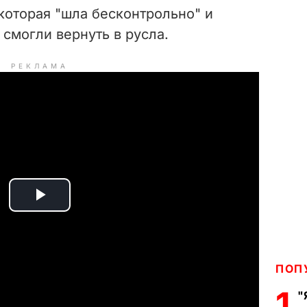
 которая "шла бесконтрольно" и
 смогли вернуть в русла.
РЕКЛАМА
P
l
a
ПОП
1
"
y