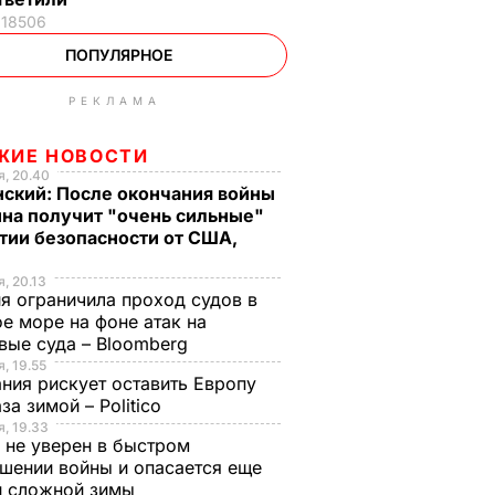
18506
ПОПУЛЯРНОЕ
РЕКЛАМА
ЖИЕ НОВОСТИ
, 20.40
нский: После окончания войны
на получит "очень сильные"
тии безопасности от США,
, 20.13
я ограничила проход судов в
е море на фоне атак на
вые суда – Bloomberg
, 19.55
ния рискует оставить Европу
аза зимой – Politico
, 19.33
 не уверен в быстром
шении войны и опасается еще
й сложной зимы