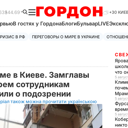
63
$44.69
+30 КИЕ
ервью
В гостях у Гордона
Блоги
Бульвар
LIVE
Экскл
РИЗИС В РФ
ПЕРЕГОВОРЫ О МИРЕ В УКРАИНЕ
ОТНОШЕН
СВЕ
Яров
школь
что о
ме в Киеве. Замглавы
5 август
Клим
рем сотрудникам
почем
или о подозрении
Мрам
5 август
ріал також можна прочитати українською
Фурс
время
5 авгус
Кобе
никто