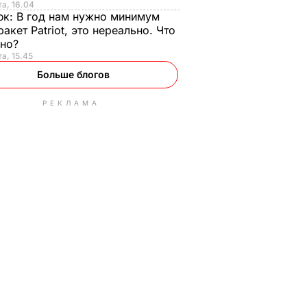
та, 16.04
юк:
В год нам нужно минимум
ракет Patriot, это нереально. Что
ьно?
та, 15.45
Больше блогов
РЕКЛАМА