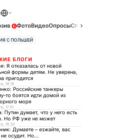
В
юзив
Фото
Видео
Опросы
Спецпроекты
Война в У
ИЯ С ПОЛЬШЕЙ
ЖИЕ БЛОГИ
ая:
Я отказалась от новой
ной формы детям. Не уверена,
на пригодится
а, 18.19
енко:
Российские танкеры
у-то боятся идти домой из
орного моря
а, 17.15
а:
Путин думает, что у него есть
. Но РФ уже не может
та, 16.52
рник:
Думаете – езжайте, вас
 не осудит. Но...