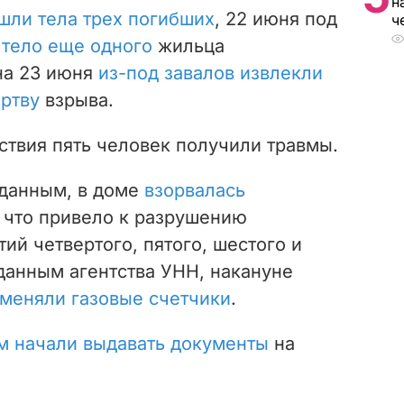
н
шли тела трех погибших
, 22 июня под
ч
 тело еще одного
жильца
на 23 июня
из-под завалов извлекли
ртву
взрыва.
ствия пять человек получили травмы.
данным, в доме
взорвалась
, что привело к разрушению
й четвертого, пятого, шестого и
данным агентства УНН, накануне
меняли газовые счетчики
.
м начали выдавать документы
на