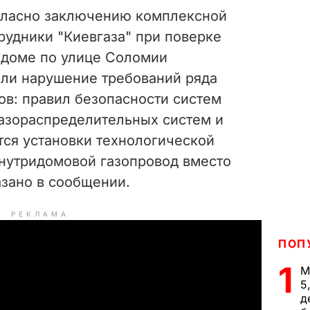
согласно заключению комплексной
рудники "Киевгаза" при поверке
в доме по улице Соломии
или нарушение требований ряда
ов: правил безопасности систем
газораспределительных систем и
тся установки технологической
внутридомовой газопровод вместо
азано в сообщении.
РЕКЛАМА
ПОП
1
М
5
д