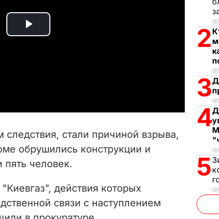
б
з
2
К
P
м
к
l
п
a
3
Д
п
y
4
Д
V
у
М
 следствия, стали причиной взрыва,
"
i
доме обрушились конструкции и
5
З
 пять человек.
d
к
г
e
"Киевгаз", действия которых
едственной связи с наступлением
o
щили в прокуратуре.