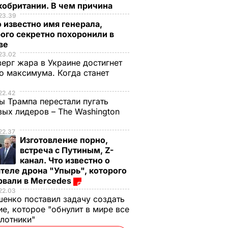
кобритании. В чем причина
23.39
 известно имя генерала,
ого секретно похоронили в
ве
23.02
верг жара в Украине достигнет
о максимума. Когда станет
е
22.42
ы Трампа перестали пугать
ых лидеров – The Washington
22.37
Изготовление порно,
встреча с Путиным, Z-
канал. Что известно о
теле дрона "Упырь", которого
рвали в Mercedes
22.03
енко поставил задачу создать
е, которое "обнулит в мире все
илотники"