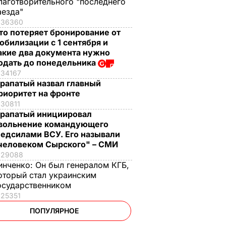
лаготворительного "последнего
аезда"
36360
то потеряет бронирование от
обилизации с 1 сентября и
акие два документа нужно
одать до понедельника
34167
рапатый назвал главный
риоритет на фронте
30811
рапатый инициировал
вольнение командующего
едсилами ВСУ. Его называли
человеком Сырского" – СМИ
29088
инченко:
Он был генералом КГБ,
оторый стал украинским
осударственником
25351
ПОПУЛЯРНОЕ