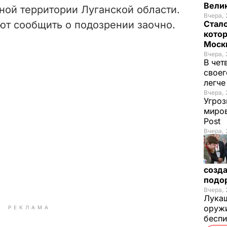
Вели
ной территории Луганской области.
Вчера, 
ют сообщить о подозрении заочно.
Стало
котор
Моск
Вчера, 
В чет
своег
легч
Вчера, 
Угроз
миров
Post
Вчера, 
созда
подо
Вчера, 
Лукаш
оружи
РЕКЛАМА
бесп