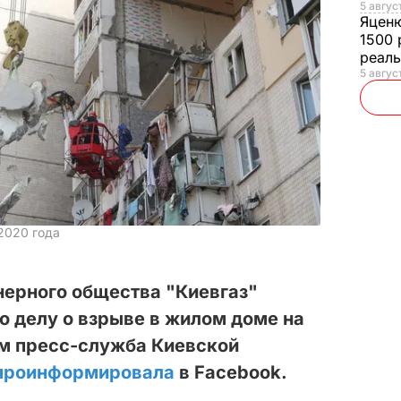
5 авгус
Яцен
1500 
реал
5 авгус
2020 года
нерного общества "Киевгаз"
о делу о взрыве в жилом доме на
ом пресс-служба Киевской
проинформировала
в Facebook.