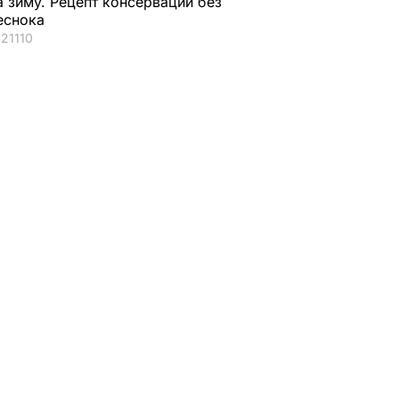
а зиму. Рецепт консервации без
еснока
21110