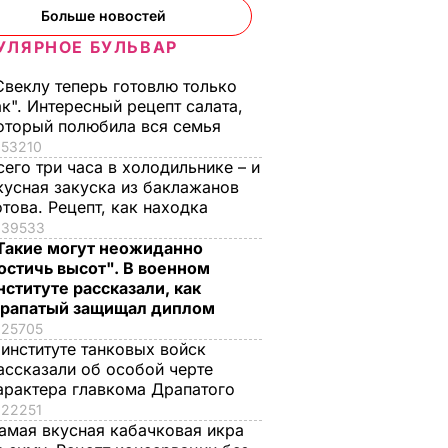
Больше новостей
УЛЯРНОЕ БУЛЬВАР
Свеклу теперь готовлю только
ак". Интересный рецепт салата,
оторый полюбила вся семья
53210
сего три часа в холодильнике – и
кусная закуска из баклажанов
отова. Рецепт, как находка
39533
Такие могут неожиданно
остичь высот". В военном
нституте рассказали, как
рапатый защищал диплом
25705
 институте танковых войск
ассказали об особой черте
арактера главкома Драпатого
22251
амая вкусная кабачковая икра