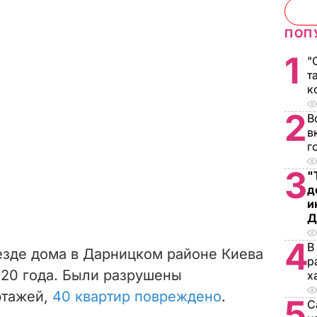
ПОП
1
"
т
к
2
В
в
г
3
"
д
и
Д
4
В
езде дома в Дарницком районе Киева
р
20 года. Были разрушены
х
этажей,
40 квартир повреждено
.
5
С