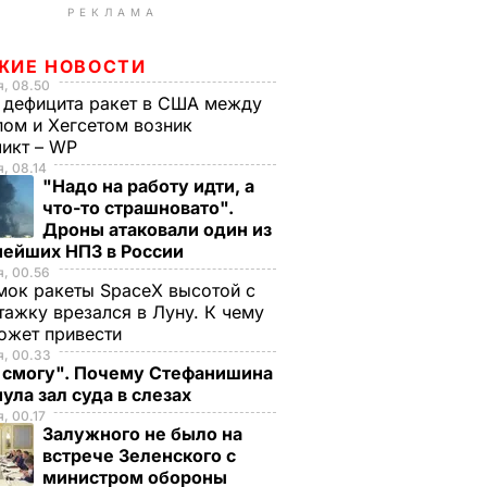
РЕКЛАМА
ЖИЕ НОВОСТИ
, 08.50
 дефицита ракет в США между
ом и Хегсетом возник
ликт – WP
, 08.14
"Надо на работу идти, а
что-то страшновато".
Дроны атаковали один из
нейших НПЗ в России
, 00.56
ок ракеты SpaceX высотой с
тажку врезался в Луну. К чему
ожет привести
я, 00.33
е смогу". Почему Стефанишина
ула зал суда в слезах
, 00.17
Залужного не было на
встрече Зеленского с
министром обороны