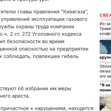
ителю главы правления "Киевгаза",
СВЕ
управлений эксплуатации газового
Сегодня
Из-за
службы охраны труда компании
Трамп
 ч. 2 ст. 272 Уголовного кодекса
конф
Сегодня
ил безопасности во время
шенной опасностью на предприятии
их соблюдать, повлекшее гибель
круп
Сегодня
Облом
пятиэ
это м
Сегодн
"Я н
ствуют об избрании им меры
покин
него ареста.
Сегодня
 причастное к нарушениям, находится