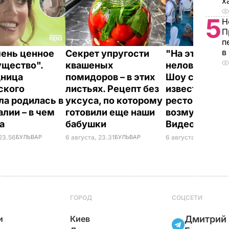
х
5
Н
П
п
в
чень ценное
Секрет упругости
"На это даже
щество".
квашеных
неловко смот
дница
помидоров – в этих
Шоу с русалк
ского
листьях. Рецепт без
известном
ла родилась в
уксуса, по которому
ресторане
алии – в чем
готовили еще наши
возмутило се
на
бабушки
Видео
 23.56
БУЛЬВАР
6 августа, 23.31
БУЛЬВАР
6 августа, 21.33
БУЛ
ГОРОД
СОЦСЕТИ
и
Киев
Дмитрий