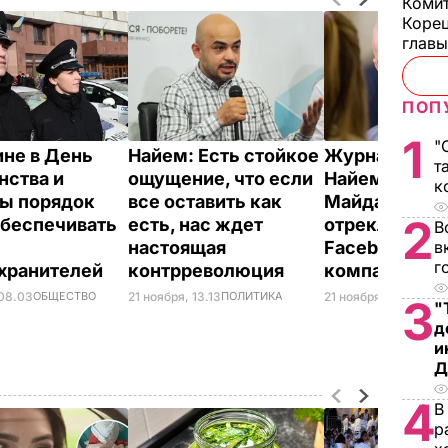
Комит
Корец
глав
ПОП
1
"
ине в День
Найем: Есть стойкое
Журналист: 
т
нства и
ощущение, что если
Найема выйти
к
ы порядок
все оставить как
Майдан
2
обеспечивать
есть, нас ждет
отрекламиро
В
настоящая
Facebook со
в
г
хранителей
контрреволюция
компании Ти
 08.03
ОБЩЕСТВО
21 ноября, 13.13
ПОЛИТИКА
21 ноября, 17.12
СОБЫ
3
"
д
и
Д
4
В
р