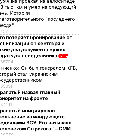
ужчина проехал на велосипеде
,3 тыс. км и умер на следующий
ень. История
лаготворительного "последнего
аезда"
45711
то потеряет бронирование от
обилизации с 1 сентября и
акие два документа нужно
одать до понедельника
35704
инченко:
Он был генералом КГБ,
оторый стал украинским
осударственником
35051
рапатый назвал главный
риоритет на фронте
34191
рапатый инициировал
вольнение командующего
едсилами ВСУ. Его называли
человеком Сырского" – СМИ
29968