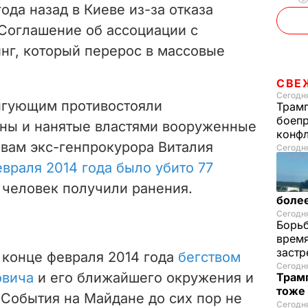
года назад в Киеве
из-за отказа
 Соглашение об ассоциации с
нг, который перерос в массовые
СВЕ
Сегодня
нгующим противостояли
Трамп
боепр
ны и нанятые властями вооруженные
конфл
вам экс-генпрокурора Виталия
Сегодня
евраля 2014 года было убито 77
0 человек получили ранения.
более
Сегодня
Борьб
время
застр
 конце февраля 2014 года
бегством
Сегодн
овича
и его ближайшего окружения и
Трамп
тоже
.
События на Майдане до сих пор не
Сегодня