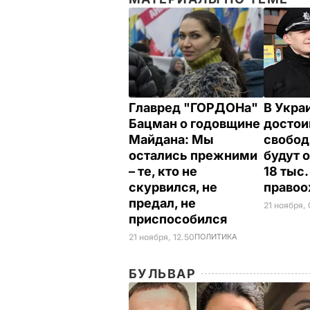
Главред "ГОРДОНа"
В Укра
Бацман о годовщине
достои
Майдана: Мы
свобод
остались прежними
будут 
– те, кто не
18 тыс.
скурвился, не
правоо
предал, не
21 ноября,
приспособился
21 ноября, 12.50
ПОЛИТИКА
БУЛЬВАР