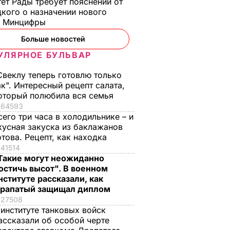
ет Рады требует пояснений от
кого о назначении нового
ы Минцифры
Больше новостей
УЛЯРНОЕ БУЛЬВАР
Свеклу теперь готовлю только
Призыв
На Майдане в Киеве
ак". Интересный рецепт салата,
 на
отмечают третью
оторый полюбила вся семья
годовщину начала
64593
вал в
революции.
сего три часа в холодильнике – и
трудник
Трансляция
кусная закуска из баклажанов
отова. Рецепт, как находка
гипко
21 ноября, 19.18
ПОЛИТИКА
41514
ТИЯ
Такие могут неожиданно
остичь высот". В военном
нституте рассказали, как
рапатый защищал диплом
27508
 институте танковых войск
ассказали об особой черте