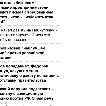
а стала бизнесом".
инские предприниматели
чают письма с требованием
тить, чтобы "избежать атак
ed"
я, 00.03
 начал давить на Набиуллину и
ил тон общения. С чем это
т быть связано
23.40
ров назвал "наилучшее
ие" против российской
истики
23.17
кое попадание". Федоров
кнул, какую именно
стическую ракету испытали в
отставки правительства
22.32
нский поручил подготовить
иальную санкционную
цию против РФ. О чем речь
22.20