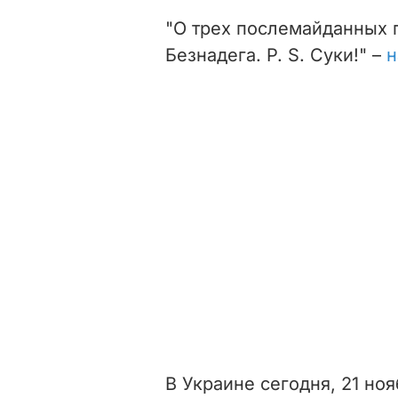
"О трех послемайданных г
Безнадега. P. S. Суки!" –
н
В Украине сегодня, 21 но