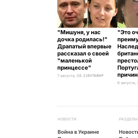
"Мишуня, у нас
"Это о
дочка родилась!"
преиму
Драпатый впервые
Насле
рассказал о своей
британ
"маленькой
престо
принцессе"
Португ
причи
7 августа, 08.33
БУЛЬВАР
6 августа,
НОВОСТИ
РАЗДЕЛЫ
Война в Украине
Новост