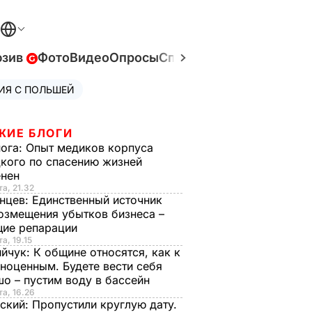
юзив
Фото
Видео
Опросы
Спецпроекты
Война в У
ИЯ С ПОЛЬШЕЙ
ЖИЕ БЛОГИ
нога:
Опыт медиков корпуса
кого по спасению жизней
енен
та, 21.32
нцев:
Единственный источник
озмещения убытков бизнеса –
щие репарации
а, 19.15
ийчук:
К общине относятся, как к
ноценным. Будете вести себя
о – пустим воду в бассейн
та, 16.26
ский:
Пропустили круглую дату.