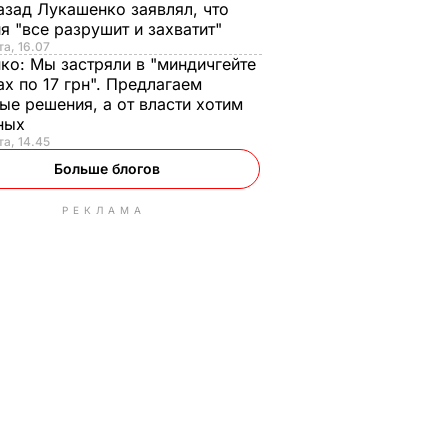
азад Лукашенко заявлял, что
я "все разрушит и захватит"
та, 16.07
нко:
Мы застряли в "миндичгейте
ах по 17 грн". Предлагаем
ые решения, а от власти хотим
ных
та, 14.45
Больше блогов
РЕКЛАМА