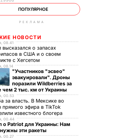
ПОПУЛЯРНОЕ
РЕКЛАМА
ЖИЕ НОВОСТИ
, 08.41
 высказался о запасах
ипасов в США и о своем
икте с Хегсетом
, 08.14
"Участников "эсвео"
эвакуировали". Дроны
поразили Wildberries за
 чем 2 тыс. км от Украины
, 00.53
а за власть. В Мексике во
 прямого эфира в TikTok
елили известного блогера
я, 00.44
 о Patriot для Украины: Нам
 нужны эти ракеты
, 00.27