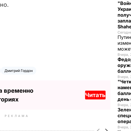
"Войн
но.
Укра
полу
запла
Shah
Сегодн
Путин
измен
може
Вчера, 
Федо
оруж
балл
Дмитрий Гордон
Вчера, 
"Чет
наме
а временно
балли
Читать
ториях
день 
Вчера, 
Зеле
спец
РЕКЛАМА
опера
Вчера, 