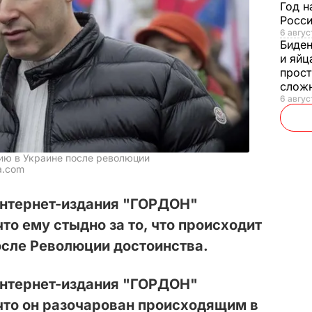
Год н
Росси
6 авгус
Биде
и яйц
прост
слож
6 авгус
ию в Украине после революции
a.com
интернет-издания "ГОРДОН"
то ему стыдно за то, что происходит
после Революции достоинства.
интернет-издания "ГОРДОН"
что он разочарован происходящим в