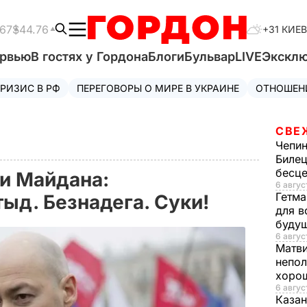
.67
$44.76
+31 КИЕВ
ервью
В гостях у Гордона
Блоги
Бульвар
LIVE
Экскл
РИЗИС В РФ
ПЕРЕГОВОРЫ О МИРЕ В УКРАИНЕ
ОТНОШЕН
СВЕ
Чепи
Билец
бесц
ии Майдана:
6 авгус
Гетма
тыд. Безнадега. Суки!
для в
буду
6 август
Матв
непол
хорош
6 авгус
Казан