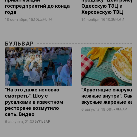
госпредприятий до конца
Одесскую ТЭЦ и
года
Херсонскую ТЭЦ
18 сентября, 15.10
ДЕНЬГИ
14 ноября, 16.10
ДЕНЬГИ
БУЛЬВАР
"На это даже неловко
"Хрустящие снаружи 
смотреть". Шоу с
нежные внутри". Сам
русалками в известном
вкусные жареные каб
ресторане возмутило
6 августа, 18.09
БУЛЬВАР
сеть. Видео
6 августа, 21.33
БУЛЬВАР