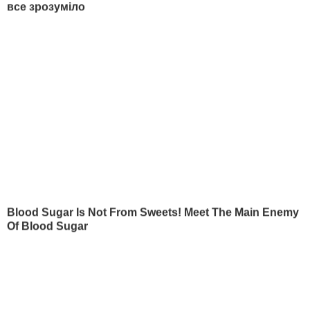
Вакансии
Редакция
Реклама на сайте
Правовая информация
Как нас читать на
временно
оккупированных
территориях
КОНТАКТИ
+380 (44) 207-13-01
+380 (44) 207-13-02
editor@gordonua.com
ПРИЛОЖЕНИЯ