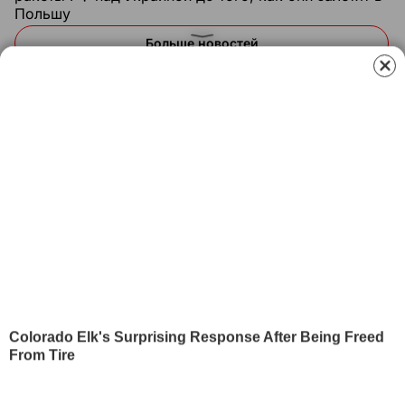
Польшу
Больше новостей
РЕКЛАМА
ПОПУЛЯРНОЕ БУЛЬВАР
1
"Свеклу теперь готовлю только так".
Интересный рецепт салата, который полюбила
вся семья
63750
2
Всего три часа в холодильнике – и вкусная
закуска из баклажанов готова. Рецепт, как
находка
41310
3
"Такие могут неожиданно достичь высот". В
военном институте рассказали, как Драпатый
защищал диплом
27260
4
В институте танковых войск рассказали об
особой черте характера главкома Драпатого
25065