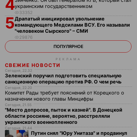
4
Зинченко:
Он был генералом КГБ, который стал
украинским государственником
33352
5
Драпатый инициировал увольнение
командующего Медсилами ВСУ. Его называли
"человеком Сырского" – СМИ
29876
ПОПУЛЯРНОЕ
РЕКЛАМА
СВЕЖИЕ НОВОСТИ
Сегодня, 22.32
Зеленский поручил подготовить специальную
санкционную операцию против РФ. О чем речь
Сегодня, 22.20
Комитет Рады требует пояснений от Корецкого о
назначении нового главы Минцифры
Сегодня, 21.55
"Место допросов, пыток и казней". В Донецкой
области россияне, вероятно, расстреляли
украинского военнопленного
Сегодня, 21.44
Путин снял "Юру Унитаза" и продвинул