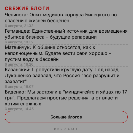
СВЕЖИЕ БЛОГИ
Чепинога:
Опыт медиков корпуса Билецкого по
спасению жизней бесценен
6 августа, 21.32
Гетманцев:
Единственный источник для возмещения
убытков бизнеса – будущие репарации
6 августа, 19.15
Матвийчук:
К общине относятся, как к
неполноценным. Будете вести себя хорошо –
пустим воду в бассейн
6 августа, 16.26
Казанский:
Пропустили круглую дату. Год назад
Лукашенко заявлял, что Россия "все разрушит и
захватит"
6 августа, 16.07
Биденко:
Мы застряли в "миндичгейте и яйцах по 17
грн". Предлагаем простые решения, а от власти
хотим сложных
6 августа, 14.45
Больше блогов
РЕКЛАМА