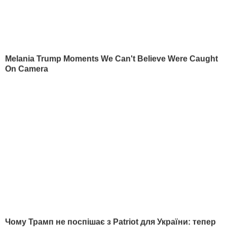
ГОРОД
СОЦСЕТИ
Киев
Дмитрий Гордон
Львов
Гордон
Одесса
Дмитрий Гордон
Донецк
Гордон
Харьков
Дмитрий Гордон
Днепр
Гордон
Мариуполь
Дмитрий Гордон
Луганск
Алеся Бацман
Дмитрий Гордон
Flipboard
RSS
В гостях у Гордона
Дмитрий Гордон
Алеся Бацман
ИНФОРМАЦИЯ