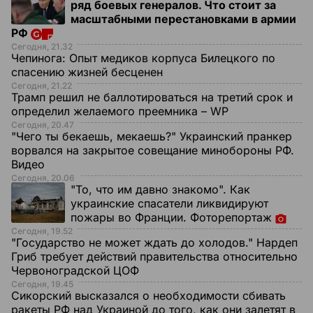
ряд боевых генералов. Что стоит за
масштабными перестановками в армии
РФ
Сегодня, 21.32
Чепинога:
Опыт медиков корпуса Билецкого по
спасению жизней бесценен
Сегодня, 21.22
Трамп решил не баллотироваться на третий срок и
определил желаемого преемника – WP
Сегодня, 20.47
"Чего ты бекаешь, мекаешь?" Украинский пранкер
ворвался на закрытое совещание минобороны РФ.
Видео
Сегодня, 20.06
"То, что им давно знакомо". Как
украинские спасатели ликвидируют
пожары во Франции. Фоторепортаж
Сегодня, 19.52
"Государство не может ждать до холодов." Нардеп
Гриб требует действий правительства относительно
Червоноградской ЦОФ
Сегодня, 19.45
Сикорский высказался о необходимости сбивать
ракеты РФ над Украиной до того, как они залетят в