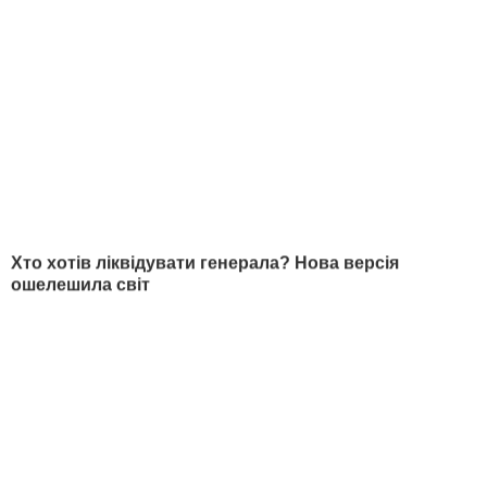
5
Нежные "Поцелуйчики" к чаю. Простой рецепт
невероятного печенья, которое станет
любимым в семье
18140
НОВОСТИ
РАЗДЕЛЫ
Война в Украине
Новости
Политика
Публикации и интервью
Деньги
В гостях у Гордона
Мир
Блоги
Спорт
Бульвар
Культура
LIVE
Техно
Эксклюзив
Образ жизни
Фото
Происшествия
Видео
Инфографика
Опросы
Интересное
YouTube-шоу
Спецпроекты