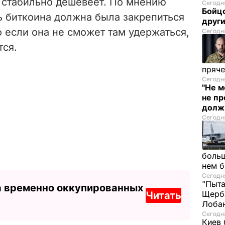
 стабильно дешевеет. По мнению
Сегодня
Бойцо
ь биткоина должна была закрепиться
друг
о если она не сможет там удержаться,
Сегодня
тся.
пряче
Сегодня
"Не м
не п
долж
Сегодня
больш
нем 
Сегодня
"Пыта
а временно оккупированных
Щерба
Читать
Лоба
Сегодня
Киев 