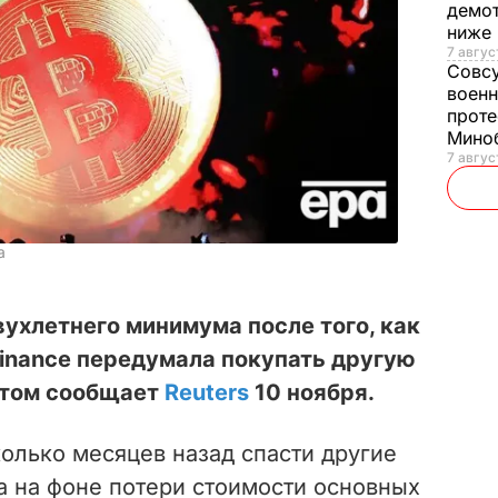
демот
ниже
7 авгус
Совс
военн
проте
Мино
7 авгус
а
вухлетнего минимума после того, как
inance передумала покупать другую
этом сообщает
Reuters
10 ноября.
олько месяцев назад спасти другие
а на фоне потери стоимости основных