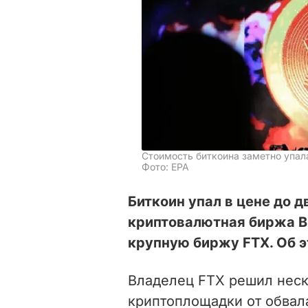
Стоимость биткоина заметно упал
Фото: EPA
Биткоин упал в цене до д
криптовалютная биржа B
крупную биржу FTX. Об 
Владелец FTX решил неск
криптоплощадки от обвал