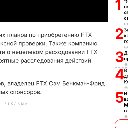
1
a
"
н
с
y
с
V
2
З
оих планов по приобретению FTX
к
i
г
ксной проверки. Также компанию
3
ти о нецелевом расходовании FTX
d
Д
п
роятные расследования действий
e
4
В
д
o
К
ов, владелец FTX Сэм Бенкман-Фрид
ных спонсоров.
5
И
в
РЕКЛАМА
М
о