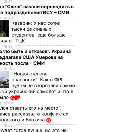
, 19.57
в "Скелі" начали переводить в
ие подразделения ВСУ – СМИ
, 19.48
Казарин:
У нас сотни
тысяч фиктивных
студентов, еще больше
тся от ТЦК
, 19.29
огло быть и отказов". Украина
редлагала США Умерова на
ность посла – СМИ
, 19.15
"Новая степень
опасности". Как в ФРГ
чудом не взорвался самый
ой украинский самолет и что в
было
, 19.02
лся ставить его на место".
чев рассказал о конфликтах
новского и Блохина
, 18.50
будет готов лучше, но это не