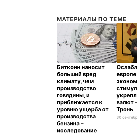
МАТЕРИАЛЫ ПО ТЕМЕ
Биткоин наносит
Ослаб
больший вред
европе
климату, чем
эконо
производство
стимул
говядины, и
укрепл
приближается к
валют 
уровню ущерба от
Тронь
производства
30 сентябр
бензина –
исследование