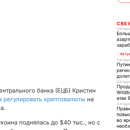
СВЕ
Сегодня
Больш
азарт
зараб
Акту
Сегодня
Путин
регио
доле
Сегодня
Прода
ентрального банка (ЕЦБ) Кристин
Wildb
атак 
а регулировать криптовалюты
на
Сегодня
а.
Прави
повы
во вр
коина поднялась до $40 тыс., но с
необх