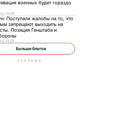
ивация военных будет гораздо
та, 14.06
ун:
Поступали жалобы на то, что
ым запрещают выходить на
сты. Позиция Генштаба и
бороны
та, 13.22
Больше блогов
РЕКЛАМА