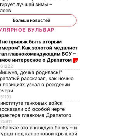
тирует лучшей зимы –
елеев
Больше новостей
УЛЯРНОЕ БУЛЬВАР
Я не привык быть вторым
омером". Как золотой медалист
тал главнокомандующим ВСУ –
амое интересное о Драпатом
61222
Мишуня, дочка родилась!"
рапатый рассказал, как ночью
а позициях узнал о рождении
очери
51191
 институте танковых войск
ассказали об особой черте
арактера главкома Драпатого
25911
обавьте это в каждую банку – и
гурцы под капроновой крышкой