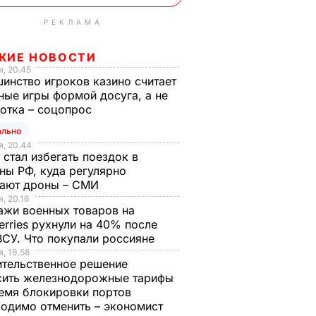
РЕКЛАМА
ЖИЕ НОВОСТИ
, 20.45
инство игроков казино считает
ные игры формой досуга, а не
отка – соцопрос
ально
, 20.44
 стал избегать поездок в
ны РФ, куда регулярно
тают дроны – СМИ
, 20.16
жи военных товаров на
erries рухнули на 40% после
ВСУ. Что покупали россияне
, 19.58
тельственное решение
сить железнодорожные тарифы
емя блокировки портов
одимо отменить – экономист