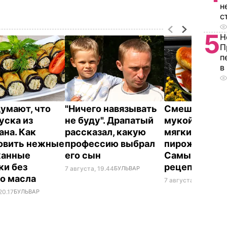
н
с
5
Н
П
п
в
думают, что
"Ничего навязывать
Смешайте эт
уска из
не буду". Драпатый
мукой – и цел
ана. Как
рассказал, какую
мягких, словн
овить нежные
профессию выбрал
пирожков гот
жанные
его сын
Самый лучш
ки без
рецепт
7 августа, 19.44
БУЛЬВАР
о масла
7 августа, 18.16
БУЛЬ
20.17
БУЛЬВАР