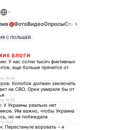
В
зив
Фото
Видео
Опросы
Спецпроекты
Война в Ук
ИЯ С ПОЛЬШЕЙ
ЖИЕ БЛОГИ
рин:
У нас сотни тысяч фиктивных
нтов, еще больше прячется от
та, 19.48
оров:
Колобок должен заключить
акт на СВО. Орки умирали бы от
тья
та, 16.02
н:
У Украины реально нет
иков. Им важно, чтобы Украина
сь, но не побеждала
а, 15.12
н:
Перестаньте воровать – и