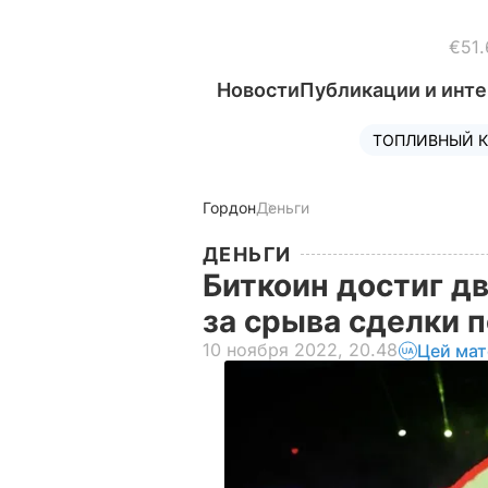
€51.
Новости
Публикации и инт
ТОПЛИВНЫЙ К
Гордон
Деньги
ДЕНЬГИ
Биткоин достиг д
за срыва сделки 
10 ноября 2022, 20.48
Цей мат