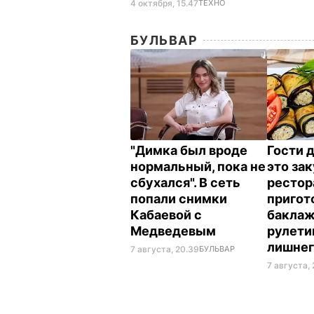
4 октября, 15.47
ТЕХНО
БУЛЬВАР
"Димка был вроде
Гости 
нормальный, пока не
это зак
сбухался". В сеть
рестор
попали снимки
пригот
Кабаевой с
бакла
Медведевым
рулети
лишнег
7 августа, 20.39
БУЛЬВАР
7 августа, 