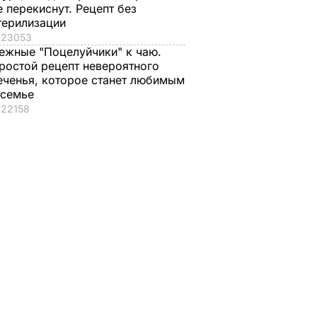
е перекиснут. Рецепт без
терилизации
23053
ежные "Поцелуйчики" к чаю.
ростой рецепт невероятного
еченья, которое станет любимым
 семье
22158
о с
Три важных шага – и
Тину Кароль,
ая гора
ваш салат из свеклы
которая "впервые в
о пух,
будет невероятным
жизни расслабилас
ова.
и поверила
7 августа, 17.29
БУЛЬВАР
ий
чувствам", вызвали
на допрос. Что
произошло
ВАР
7 августа, 17.28
БУЛЬВАР