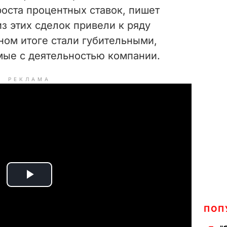
оста процентных ставок, пишет
из этих сделок привели к ряду
ном итоге стали губительными,
мые с деятельностью компании.
РЕКЛАМА
P
l
ПОП