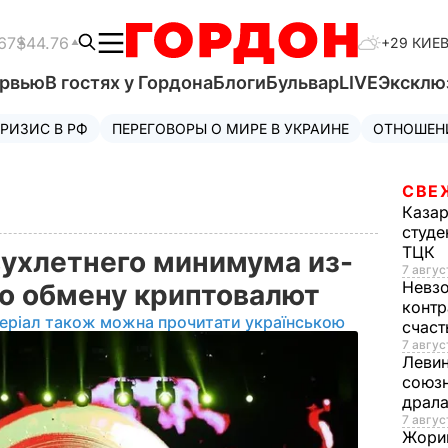
67
$44.76
+29 КИЕ
ервью
В гостях у Гордона
Блоги
Бульвар
LIVE
Эксклю
РИЗИС В РФ
ПЕРЕГОВОРЫ О МИРЕ В УКРАИНЕ
ОТНОШЕН
СВЕ
Каза
студе
ТЦК
вухлетнего минимума из-
7 авгус
Невз
по обмену криптовалют
контр
еріал також можна прочитати українською
счас
7 авгус
Леви
союзн
драла
7 август
Жори