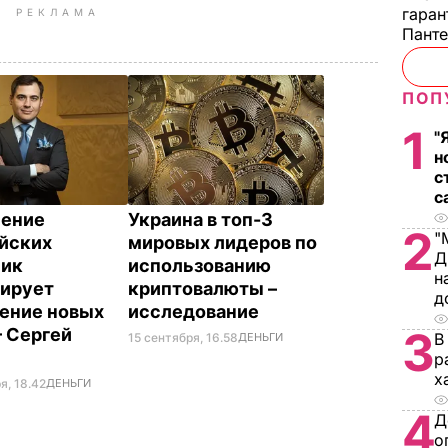
гаран
РЕКЛАМА
Пант
ПОП
1
"
н
с
с
ление
Украина в топ-3
2
"
йских
мировых лидеров по
Д
мик
использованию
н
ирует
криптовалюты –
д
ение новых
исследование
3
– Сергей
В
15 сентября, 16.58
ДЕНЬГИ
р
х
я, 18.42
ДЕНЬГИ
4
Д
о