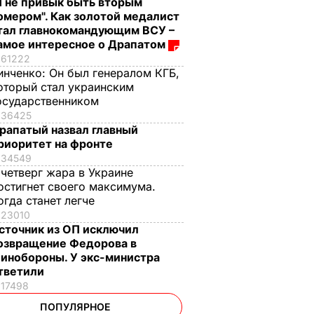
Я не привык быть вторым
омером". Как золотой медалист
тал главнокомандующим ВСУ –
амое интересное о Драпатом
61222
инченко:
Он был генералом КГБ,
оторый стал украинским
осударственником
36425
рапатый назвал главный
риоритет на фронте
34549
 четверг жара в Украине
остигнет своего максимума.
огда станет легче
23010
сточник из ОП исключил
озвращение Федорова в
инобороны. У экс-министра
тветили
17498
ПОПУЛЯРНОЕ