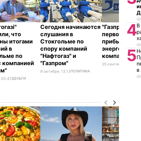
д
и
Д
4
В
огазi"
Сегодня начинаются
"Газпром" за
р
ли, что
слушания в
первое место
х
ны итогами
Стокгольме по
прибыли в ре
ий в
спору компаний
энергетичес
5
Н
льме по
"Нафтогаз" и
компаний
П
с компанией
"Газпром"
п
25 сентября, 17.34
Д
в
ом"
9 октября, 13.13
ПОЛИТИКА
, 00.47
ДЕНЬГИ