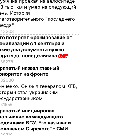
ужчина проехал на велосипеде
,3 тыс. км и умер на следующий
ень. История
лаготворительного "последнего
аезда"
43203
то потеряет бронирование от
обилизации с 1 сентября и
акие два документа нужно
одать до понедельника
35276
рапатый назвал главный
риоритет на фронте
32980
инченко:
Он был генералом КГБ,
оторый стал украинским
осударственником
31656
рапатый инициировал
вольнение командующего
едсилами ВСУ. Его называли
человеком Сырского" – СМИ
29710