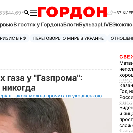
63
$44.69
+37 КИЕ
ервью
В гостях у Гордона
Блоги
Бульвар
LIVE
Эксклю
РИЗИС В РФ
ПЕРЕГОВОРЫ О МИРЕ В УКРАИНЕ
ОТНОШЕН
СВЕ
Матв
непол
хорош
х газа у "Газпрома":
6 авгус
Казан
и никогда
Год н
еріал також можна прочитати українською
Росси
6 авгус
Биде
и яйц
прост
слож
6 авгус