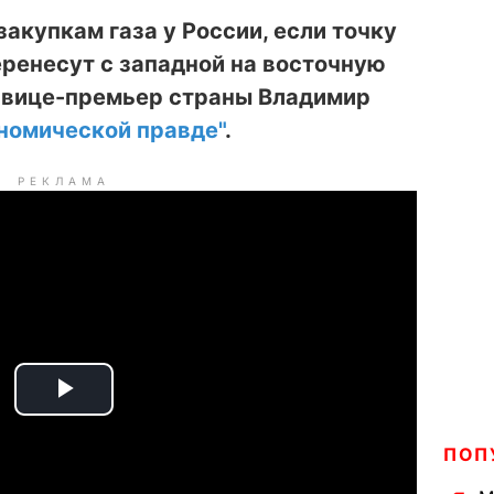
акупкам газа у России, если точку
перенесут с западной на восточную
л вице-премьер страны Владимир
номической правде"
.
РЕКЛАМА
P
ПОП
l