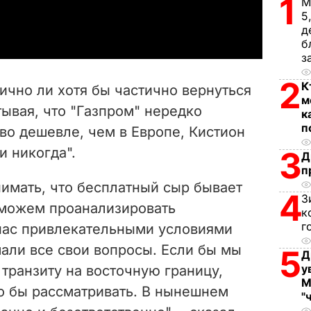
1
М
a
5
д
y
б
з
V
2
К
гично ли хотя бы частично вернуться
м
i
тывая, что "Газпром" нередко
к
п
во дешевле, чем в Европе, Кистион
d
и никогда".
3
Д
e
п
имать, что бесплатный сыр бывает
4
o
З
 можем проанализировать
к
г
нас привлекательными условиями
али все свои вопросы. Если бы мы
5
Д
у
 транзиту на восточную границу,
М
о бы рассматривать. В нынешнем
"