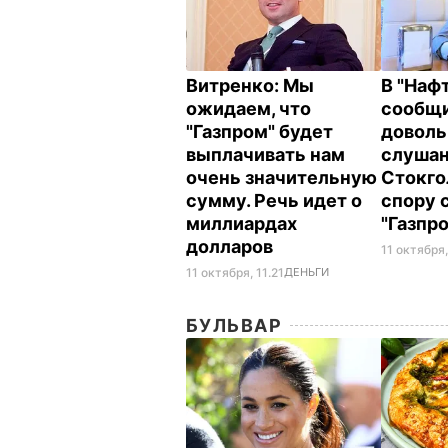
Витренко: Мы
В "Нафт
ожидаем, что
сообщи
"Газпром" будет
доволь
выплачивать нам
слушан
очень значительную
Стокго
сумму. Речь идет о
спору 
миллиардах
"Газпр
долларов
11 октября
11 октября, 11.21
ДЕНЬГИ
БУЛЬВАР