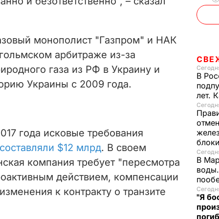
анно и безответственно", – сказал
газовый монополист "Газпром" и НАК
кгольмском арбитраже из-за
СВЕ
риродного газа из РФ в Украину и
Сегодня
В Рос
торию Украины с 2009 года.
подпу
лет. 
Сегодня
Прави
отмен
017 года исковые требования
желе
блок
составляли $12 млрд
. В своем
Сегодня
В Мар
нская компания требует "пересмотра
воды.
троактивным действием, компенсации
пооб
Сегодня
 изменения к контракту о транзите
"Я бо
произ
поги