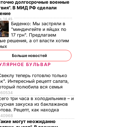
аточно долгосрочные военные
вия". В МИД РФ сделали
ление
, 14.45
Биденко:
Мы застряли в
"миндичгейте и яйцах по
17 грн". Предлагаем
ые решения, а от власти хотим
ных
Больше новостей
УЛЯРНОЕ БУЛЬВАР
Свеклу теперь готовлю только
ак". Интересный рецепт салата,
оторый полюбила вся семья
60534
сего три часа в холодильнике – и
кусная закуска из баклажанов
отова. Рецепт, как находка
40968
Такие могут неожиданно