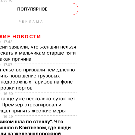
ПОПУЛЯРНОЕ
РЕКЛАМА
ЖИЕ НОВОСТИ
, 17.43
сии заявили, что женщин нельзя
скать к мальчикам старше пяти
Какая причина
, 17.07
тельство призвали немедленно
ить повышение грузовых
знодорожных тарифов на фоне
ировки портов
, 16.50
ганце уже несколько суток нет
 Премьер отреагировал и
ещал принять жесткие меры
, 16.29
сиком шла по стеклу". Что
ошло в Квитневом, где люди
бли на железнодорожной