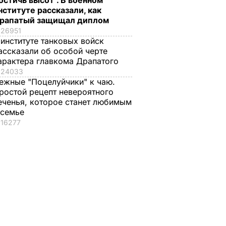
остичь высот". В военном
нституте рассказали, как
рапатый защищал диплом
26951
 институте танковых войск
нял
"Газпром" подал
ассказали об особой черте
 по
заявку на
арактера главкома Драпатого
йтинге
увеличение транзита
24033
ких
через Украину
ежные "Поцелуйчики" к чаю.
ростой рецепт невероятного
11 сентября, 18.43
ПОЛИТИКА
еченья, которое станет любимым
ЕНЬГИ
 семье
16277