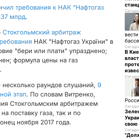
стан
ичил требования к НАК "Нафтогаз
Сегодня
$37 млрд
.
о
Стокгольмский арбитраж
вести
басс
требования
НАК "Нафтогаз України" в
Сегодня
овие "бери или плати" упразднено;
В Кие
власт
нен; формула цены на газ
проте
.
изве
Сегодня
 несколько раундов слушаний,
9
ной этап
. По словам Витренко,
Росси
ния Стокгольмским арбитражем
Сегодня
Зелен
на поставку газа, так и по
Украи
онец ноября 2017 года.
свою 
Сегодня
"Долж