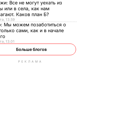
нжи:
Все не могут уехать из
ы или в села, как нам
агают. Каков план Б?
та, 13.59
р:
Мы можем позаботиться о
только сами, как и в начале
-го
та, 13.01
Больше блогов
РЕКЛАМА