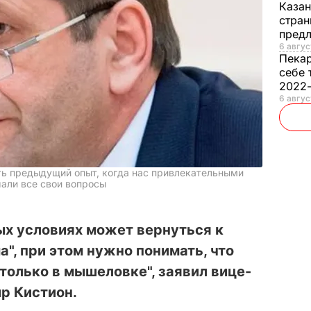
Каза
стран
предл
6 авгус
Пека
себе 
2022
6 авгус
ь предыдущий опыт, когда нас привлекательными
али все свои вопросы
ых условиях может вернуться к
а", при этом нужно понимать, что
только в мышеловке", заявил вице-
р Кистион.