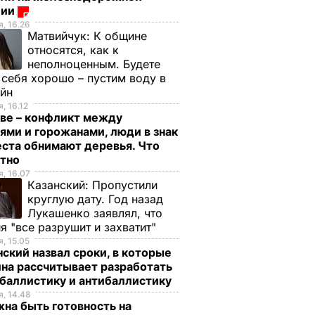
ции
, 16.26
Матвийчук:
К общине
относятся, как к
неполноценным. Будете
 себя хорошо – пустим воду в
ейн
, 16.12
ве – конфликт между
ями и горожанами, люди в знак
ста обнимают деревья. Что
стно
, 16.07
Казанский:
Пропустили
круглую дату. Год назад
Лукашенко заявлял, что
я "все разрушит и захватит"
, 15.05
ский назвал сроки, в которые
на рассчитывает разработать
баллистику и антибаллистику
, 14.48
на быть готовность на