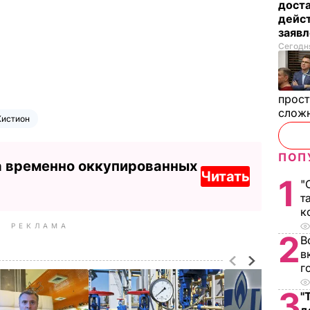
дост
дейст
заяв
Сегодня
прост
слож
Кистион
ПОП
а временно оккупированных
Читать
1
"
т
к
РЕКЛАМА
2
В
в
г
3
"