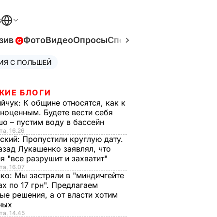
В
зив
Фото
Видео
Опросы
Спецпроекты
Война в Ук
ИЯ С ПОЛЬШЕЙ
ЖИЕ БЛОГИ
ийчук:
К общине относятся, как к
ноценным. Будете вести себя
о – пустим воду в бассейн
та, 16.26
ский:
Пропустили круглую дату.
азад Лукашенко заявлял, что
я "все разрушит и захватит"
та, 16.07
нко:
Мы застряли в "миндичгейте
ах по 17 грн". Предлагаем
ые решения, а от власти хотим
ных
та, 14.45