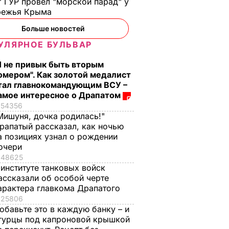
 ГУР провел "морской парад" у
режья Крыма
Больше новостей
УЛЯРНОЕ БУЛЬВАР
Я не привык быть вторым
омером". Как золотой медалист
тал главнокомандующим ВСУ –
амое интересное о Драпатом
54356
Мишуня, дочка родилась!"
рапатый рассказал, как ночью
а позициях узнал о рождении
очери
48625
 институте танковых войск
ассказали об особой черте
арактера главкома Драпатого
25806
обавьте это в каждую банку – и
гурцы под капроновой крышкой