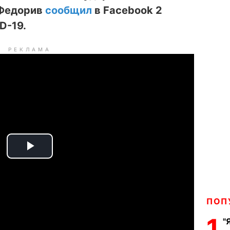
 Федорив
сообщил
в Facebook 2
D-19.
РЕКЛАМА
P
l
a
ПОП
1
"
y