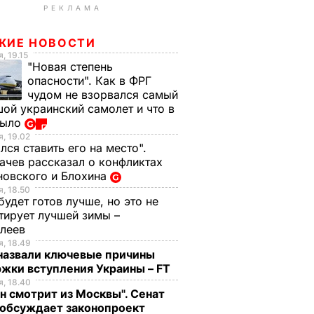
РЕКЛАМА
ЖИЕ НОВОСТИ
, 19.15
"Новая степень
опасности". Как в ФРГ
чудом не взорвался самый
ой украинский самолет и что в
было
, 19.02
лся ставить его на место".
чев рассказал о конфликтах
новского и Блохина
, 18.50
будет готов лучше, но это не
тирует лучшей зимы –
елеев
, 18.49
 назвали ключевые причины
жки вступления Украины – FT
, 18.40
н смотрит из Москвы". Сенат
обсуждает законопроект