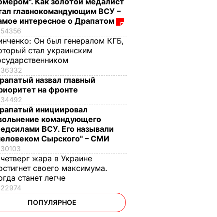
омером". Как золотой медалист
тал главнокомандующим ВСУ –
амое интересное о Драпатом
54356
инченко:
Он был генералом КГБ,
оторый стал украинским
осударственником
36332
рапатый назвал главный
риоритет на фронте
34492
рапатый инициировал
вольнение командующего
едсилами ВСУ. Его называли
человеком Сырского" – СМИ
30103
 четверг жара в Украине
остигнет своего максимума.
огда станет легче
22974
ПОПУЛЯРНОЕ