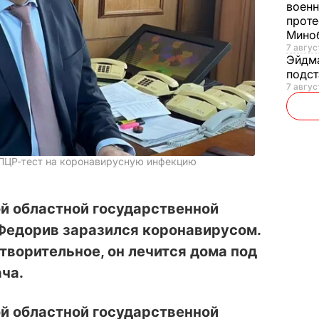
военн
проте
Мино
7 авгус
Эйдм
подст
7 авгус
ПЦР-тест на коронавирусную инфекцию
й областной государственной
Федорив заразился коронавирусом.
творительное, он лечится дома под
ча.
й областной государственной