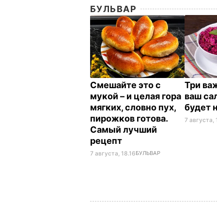
БУЛЬВАР
Смешайте это с
Три ва
мукой – и целая гора
ваш са
мягких, словно пух,
будет 
пирожков готова.
7 августа, 
Самый лучший
рецепт
7 августа, 18.16
БУЛЬВАР