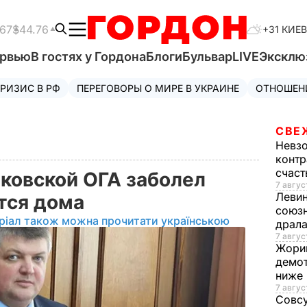
.67
$44.76
+31 КИЕВ
ервью
В гостях у Гордона
Блоги
Бульвар
LIVE
Эксклю
РИЗИС В РФ
ПЕРЕГОВОРЫ О МИРЕ В УКРАИНЕ
ОТНОШЕН
СВЕ
Невз
контр
счас
ковской ОГА заболел
7 авгус
Леви
ится дома
союзн
ріал також можна прочитати українською
драла
7 август
Жори
демот
ниже
7 авгус
Совс