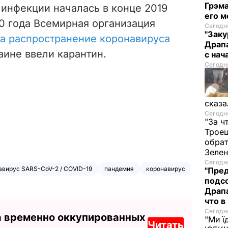
Грэма
инфекции началась в конце 2019
его м
020 года Всемирная организация
Сегодня
"Заку
а распространение коронавируса
Драпа
раине ввели карантин.
с нач
Сегодня
сказа
Сегодня
"За ч
Троещ
обрат
Зеле
Сегодня
авирус SARS-CoV-2 / COVID-19
пандемия
коронавирус
"Пред
подсо
Драпа
что в
Сегодня
а временно оккупированных
"Ми ї
Читать