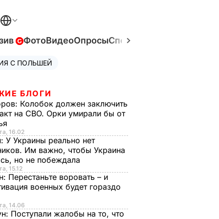
зив
Фото
Видео
Опросы
Спецпроекты
Война в Ук
ИЯ С ПОЛЬШЕЙ
ЖИЕ БЛОГИ
оров:
Колобок должен заключить
акт на СВО. Орки умирали бы от
тья
та, 16.02
н:
У Украины реально нет
иков. Им важно, чтобы Украина
сь, но не побеждала
а, 15.12
н:
Перестаньте воровать – и
ивация военных будет гораздо
та, 14.06
ун:
Поступали жалобы на то, что