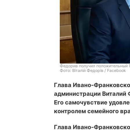
Федорив получил положительный 
Фото: Віталій Федорів / Facebook
Глава Ивано-Франковско
администрации Виталий 
Его самочувствие удовле
контролем семейного вра
Глава Ивано-Франковско