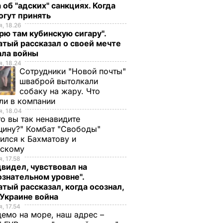
 об "адских" санкциях. Когда
огут принять
, 18.26
рю там кубинскую сигару".
тый рассказал о своей мечте
ала войны
, 18.24
Сотрудники "Новой почты"
шваброй вытолкали
собаку на жару. Что
ли в компании
, 18.04
то вы так ненавидите
ину?" Комбат "Свободы"
ился к Бахматову и
нскому
, 17.58
видел, чувствовал на
знательном уровне".
тый рассказал, когда осознал,
 Украине война
, 17.54
демо на море, наш адрес –