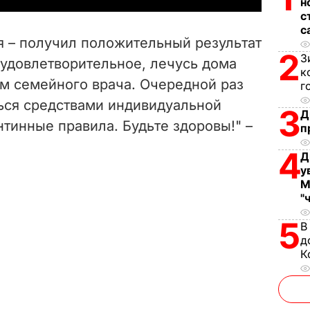
н
с
V
с
я – получил положительный результат
i
2
З
 удовлетворительное, лечусь дома
к
м семейного врача. Очередной раз
d
г
ься средствами индивидуальной
3
Д
e
тинные правила. Будьте здоровы!" –
п
o
4
Д
у
М
"
5
В
д
К