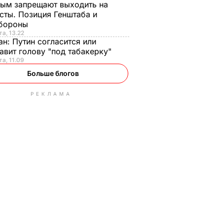
ым запрещают выходить на
сты. Позиция Генштаба и
бороны
та, 13.22
ан:
Путин согласится или
авит голову "под табакерку"
та, 11.09
Больше блогов
РЕКЛАМА