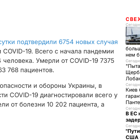
СВЕ
Сегодня
сутки подтвердили 6754 новых случая
больш
 COVID-19. Всего с начала пандемии
нем 
4 человека. Умерли от COVID-19 7375
Сегодня
"Пыта
63 768 пациентов.
Щерба
Лоба
опасности и обороны Украины, в
Сегодня
Киев 
ти COVID-19 диагностировали всего у
гаран
Пант
ли от болезни 10 202 пациента, а
Сегодня
В ЕС
задер
Сегодня
"Пути
США 