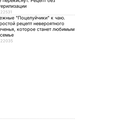
е перекиснут. Рецепт без
терилизации
22531
ежные "Поцелуйчики" к чаю.
ростой рецепт невероятного
еченья, которое станет любимым
 семье
22035
Как с Путина
Только такие
и
"снимали мерку" для
удобрения в август
нут – и
Колобка, который
придадут перцу вк
 дома
спровоцировал
и вес
взрывы в Москве и
7 августа, 15.24
БУЛЬВАР
протесты в РФ
ВАР
7 августа, 15.35
БУЛЬВАР