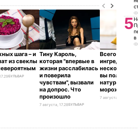
н
с
5
Н
П
п
в
жных шага – и
Тину Кароль,
Всего три
лат из свеклы
которая "впервые в
ингредиента 
невероятным
жизни расслабилась
несколько ми
и поверила
вы получите
17.29
БУЛЬВАР
чувствам", вызвали
натуральное
на допрос. Что
мороженое
произошло
7 августа, 16.17
БУЛЬ
7 августа, 17.28
БУЛЬВАР