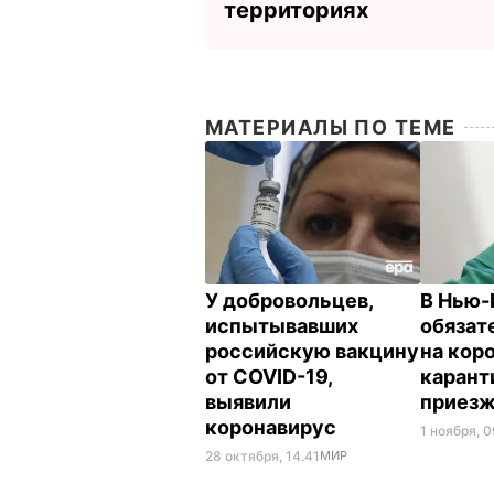
территориях
МАТЕРИАЛЫ ПО ТЕМЕ
У добровольцев,
В Нью-
испытывавших
обязат
российскую вакцину
на кор
от COVID-19,
карант
выявили
приез
коронавирус
1 ноября, 0
28 октября, 14.41
МИР