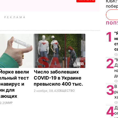
ЮБК!"
побе
РЕКЛАМА
ПОП
1
"
н
с
с
2
"
Д
н
Йорке ввели
Число заболевших
д
ельный тест
COVID-19 в Украине
онавирус и
превысило 400 тыс.
3
В
ин для
2 ноября, 08.42
ОБЩЕСТВО
р
жающих
х
9.25
МИР
4
Д
о