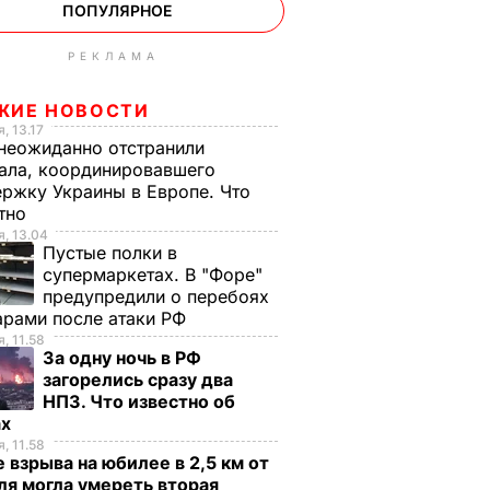
ПОПУЛЯРНОЕ
РЕКЛАМА
ЖИЕ НОВОСТИ
, 13.17
неожиданно отстранили
ала, координировавшего
ржку Украины в Европе. Что
стно
, 13.04
Пустые полки в
супермаркетах. В "Форе"
предупредили о перебоях
арами после атаки РФ
, 11.58
За одну ночь в РФ
загорелись сразу два
НПЗ. Что известно об
ах
, 11.58
 взрыва на юбилее в 2,5 км от
я могла умереть вторая