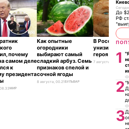
Киев
Сегодня
До $2
РФ ст
"выи
ратник
Как опытные
В России же
ПОП
кого
огородники
унизили люб
1
"
ил, почему
выбирают самый
героя Путин
н
на самом деле
сладкий арбуз. Семь
7 августа, 23.32
БУЛ
с
лся к
признаков спелой и
и
у президента
сочной ягоды
ны
2
8 августа, 00.21
БУЛЬВАР
"
Д
 08.33
МИР
н
д
3
Д
о
н