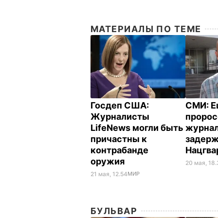
МАТЕРИАЛЫ ПО ТЕМЕ
Госдеп США:
СМИ: Е
Журналисты
пророс
LifeNews могли быть
журна
причастны к
задер
контрабанде
Нацгв
оружия
20 мая, 18
21 мая, 12.54
МИР
БУЛЬВАР