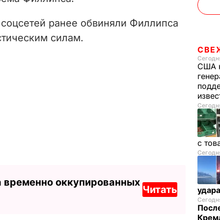
 соцсетей ранее обвиняли Филлипса
стическим силам.
СВЕ
Сегодня
США 
генер
подде
изве
Сегодня
с тов
Сегодня
а временно оккупированных
Читать
удар
Сегодня
После
Кремл