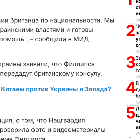
н
с
V
и
нии британца по национальности.
Мы
2
i
"
краинскими властями и готовы
з
 помощь", – сообщили в МИД
у
d
о
e
3
З
краины заявили, что Филлипса
к
o
г
о передадут британскому консулу.
4
В
 Китаем против Украины и Запада?
д
К
5
Д
д
ция, о том, что Нацгвардия
ч
е
проверила фото и видеоматериалы
рема Филлипса.