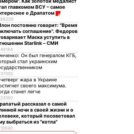
омером". Как золотой медалист
тал главкомом ВСУ – самое
нтересное о Драпатом
88205
Илон постоянно говорит: "Время
аключать соглашение". Федоров
говаривает Маска уступить в
тношении Starlink – СМИ
48184
инченко:
Он был генералом КГБ,
оторый стал украинским
осударственником
37055
 четверг жара в Украине
остигнет своего максимума.
огда станет легче
23160
рапатый рассказал о самой
линной ночи в своей жизни и о
еловеке, который посоветовал
му выбраться из "котла"
19940