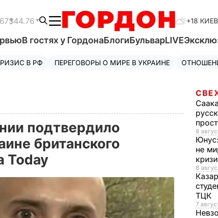
.67
$44.76
+18 КИЕВ
ервью
В гостях у Гордона
Блоги
Бульвар
LIVE
Эксклю
РИЗИС В РФ
ПЕРЕГОВОРЫ О МИРЕ В УКРАИНЕ
ОТНОШЕН
СВЕ
Саак
русск
прос
нии подтвердило
8 авгус
Юнус
аине британского
не ми
a Today
криз
8 авгус
Каза
студе
ТЦК
7 авгус
Невз