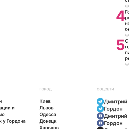
с
4
Г
р
н
б
5
С
г
п
р
ГОРОД
СОЦСЕТИ
и
Киев
Дмитрий 
ации и
Львов
Гордон
ью
Одесса
Дмитрий 
х у Гордона
Донецк
Гордон
Харьков