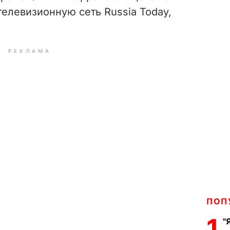
елевизионную сеть Russia Today,
РЕКЛАМА
P
l
ПОП
a
1
"
y