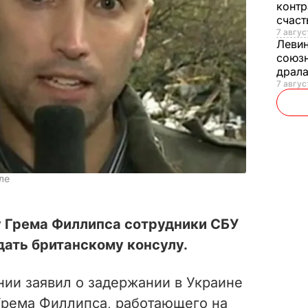
контр
счас
7 авгус
Леви
союзн
драла
7 август
ле
y Грема Филлипса сотрудники СБУ
едать британскому консулу.
ии заявил о задержании в Украине
Грема Филлипса, работающего на