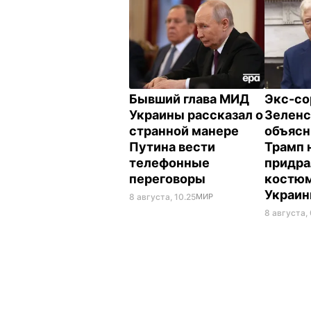
Бывший глава МИД
Экс-со
Украины рассказал о
Зеленс
странной манере
объясн
Путина вести
Трамп 
телефонные
придра
переговоры
костюм
Украи
8 августа, 10.25
МИР
8 августа,