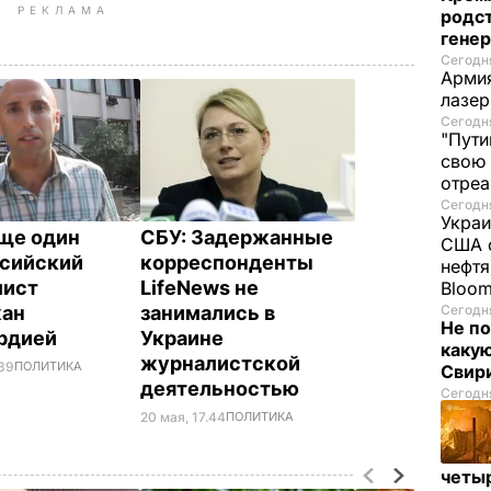
РЕКЛАМА
родс
гене
Сегодня
Армия
лазе
Сегодня
"Пути
свою 
отреа
Сегодня
Украи
ще один
СБУ: Задержанные
США о
сийский
корреспонденты
нефтя
лист
LifeNews не
Bloo
жан
занимались в
Сегодня
Не по
ардией
Украине
каку
журналистской
.39
ПОЛИТИКА
Свир
деятельностью
Сегодня
20 мая, 17.44
ПОЛИТИКА
четы