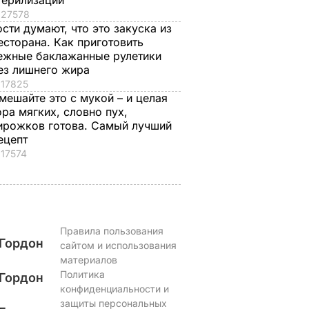
терилизации
27578
ости думают, что это закуска из
есторана. Как приготовить
ежные баклажанные рулетики
ез лишнего жира
17825
мешайте это с мукой – и целая
ора мягких, словно пух,
ирожков готова. Самый лучший
ецепт
17574
Правила пользования
Гордон
сайтом и использования
материалов
Политика
Гордон
конфиденциальности и
защиты персональных