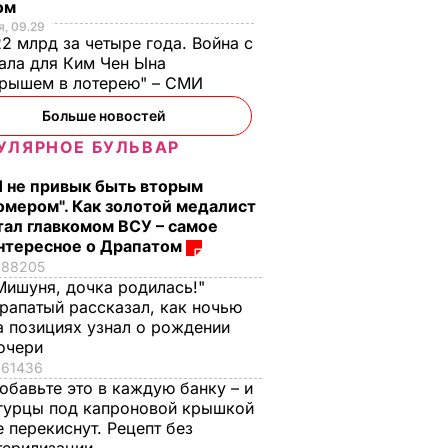
ом
, 09.29
2 млрд за четыре года. Война с
ала для Ким Чен Ына
грышем в лотерею" – СМИ
Больше новостей
стоко
"Димка был вроде
Гости думают, что
УЛЯРНОЕ БУЛЬВАР
имого
нормальный, пока не
это закуска из
Я не привык быть вторым
а
сбухался". В сеть
ресторана. Как
омером". Как золотой медалист
попали снимки
приготовить нежн
ЬВАР
тал главкомом ВСУ – самое
Кабаевой с
баклажанные
нтересное о Драпатом
Медведевым
рулетики без
88205
лишнего жира
7 августа, 20.39
БУЛЬВАР
Мишуня, дочка родилась!"
рапатый рассказал, как ночью
7 августа, 20.17
БУЛЬВАР
а позициях узнал о рождении
очери
61436
обавьте это в каждую банку – и
гурцы под капроновой крышкой
е перекиснут. Рецепт без