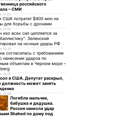
твенница российского
рала – СМИ
, 11.23
 США потратит $400 млн на
ры для борьбы с дронами
, 11.02
н изо всех сил цепляется за
баллистику". Зеленский
гировал на ночные удары РФ
, 10.35
на согласилась с требованием
 нанесении ударов по
ным объектам в Черном море –
mberg
, 10.15
сол в США. Депутат раскрыл,
ю должность может занять
иденко
, 10.08
Погибли мальчик,
бабушка и дедушка.
Россия нанесла удар
рьмя Shahed по дому под