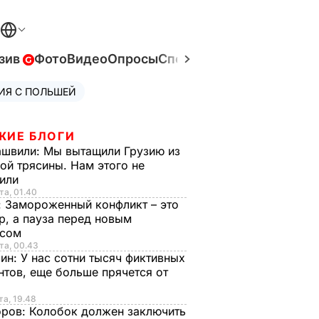
зив
Фото
Видео
Опросы
Спецпроекты
Война в Ук
ИЯ С ПОЛЬШЕЙ
ЖИЕ БЛОГИ
ашвили:
Мы вытащили Грузию из
ой трясины. Нам этого не
тили
та, 01.40
:
Замороженный конфликт – это
р, а пауза перед новым
исом
та, 00.43
рин:
У нас сотни тысяч фиктивных
нтов, еще больше прячется от
та, 19.48
оров:
Колобок должен заключить