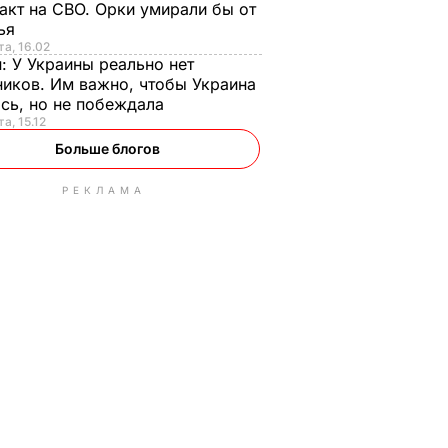
акт на СВО. Орки умирали бы от
тья
та, 16.02
н:
У Украины реально нет
иков. Им важно, чтобы Украина
сь, но не побеждала
а, 15.12
Больше блогов
РЕКЛАМА