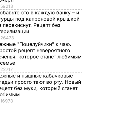
59213
обавьте это в каждую банку – и
гурцы под капроновой крышкой
е перекиснут. Рецепт без
терилизации
26473
ежные "Поцелуйчики" к чаю.
ростой рецепт невероятного
еченья, которое станет любимым
 семье
22717
ежные и пышные кабачковые
ладьи просто тают во рту. Новый
ецепт без муки, который станет
юбимым
16978
ет
Луценко: ICU ничего