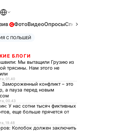
зив
Фото
Видео
Опросы
Спецпроекты
Война в Ук
ИЯ С ПОЛЬШЕЙ
ЖИЕ БЛОГИ
ашвили:
Мы вытащили Грузию из
ой трясины. Нам этого не
тили
та, 01.40
:
Замороженный конфликт – это
р, а пауза перед новым
исом
та, 00.43
рин:
У нас сотни тысяч фиктивных
нтов, еще больше прячется от
та, 19.48
оров:
Колобок должен заключить