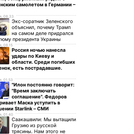
нским самолетом в Германии –
, 08.33
Экс-соратник Зеленского
объяснил, почему Трамп
на самом деле придрался
тюму президента Украины
, 08.15
Россия ночью нанесла
удары по Киеву и
области. Среди погибших
енок, есть пострадавшие.
о
, 01.53
"Илон постоянно говорит:
"Время заключать
соглашение". Федоров
ривает Маска уступить в
ении Starlink – СМИ
, 01.40
Саакашвили:
Мы вытащили
Грузию из русской
трясины. Нам этого не