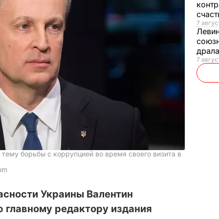
контр
счас
7 авгус
Леви
союзн
драла
7 август
 тему борьбы с коррупцией во время своего визита в
com
асности Украины Валентин
ю главному редактору издания