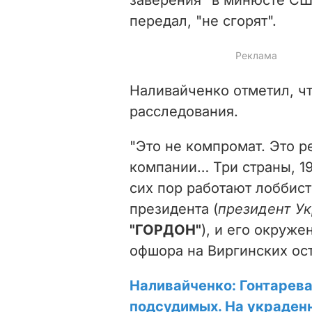
передал, "не сгорят".
Наливайченко отметил, ч
расследования.
"Это не компромат. Это 
компании… Три страны, 1
сих пор работают лоббист
президента (
президент У
"ГОРДОН"
), и его окруже
офшора на Виргинских ост
Наливайченко: Гонтарева 
подсудимых. На украден