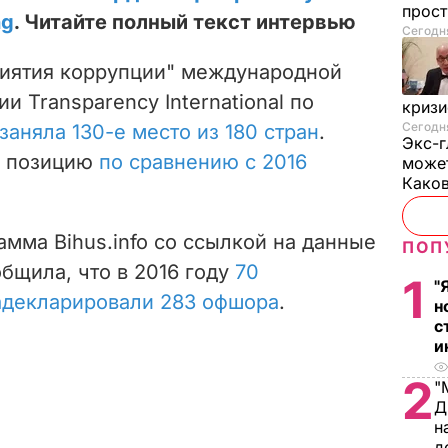
прос
ng
. Читайте полный текст интервью
Сегодня
риятия коррупции" международной
 Transparency International по
криз
Сегодня
заняла 130-е место из 180 стран
.
Экс-г
у позицию
по сравнению с 2016
может
Како
амма Bihus.info со ссылкой на данные
ПОП
бщила, что в 2016 году
70
1
"
адекларировали 283 офшора
.
н
с
и
2
"
Д
н
д