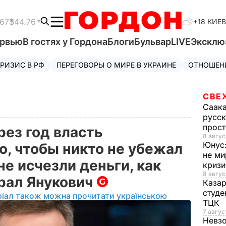
.67
$44.76
+18 КИЕВ
ервью
В гостях у Гордона
Блоги
Бульвар
LIVE
Эксклю
РИЗИС В РФ
ПЕРЕГОВОРЫ О МИРЕ В УКРАИНЕ
ОТНОШЕН
СВЕ
Саак
русск
прос
рез год власть
8 авгус
Юнус
о, чтобы никто не убежал
не ми
не исчезли деньги, как
криз
8 авгус
крал Янукович
Каза
студе
ріал також можна прочитати українською
ТЦК
7 авгус
Невз