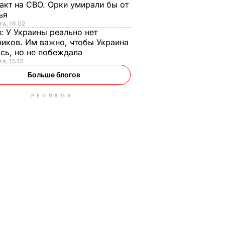
акт на СВО. Орки умирали бы от
тья
та, 16.02
н:
У Украины реально нет
иков. Им важно, чтобы Украина
сь, но не побеждала
а, 15.12
Больше блогов
РЕКЛАМА