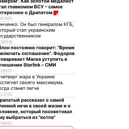
омером". Как золотой медалист
тал главкомом ВСУ – самое
нтересное о Драпатом
83951
инченко:
Он был генералом КГБ,
оторый стал украинским
осударственником
36918
Илон постоянно говорит: "Время
аключать соглашение". Федоров
говаривает Маска уступить в
тношении Starlink – СМИ
35917
 четверг жара в Украине
остигнет своего максимума.
огда станет легче
23132
рапатый рассказал о самой
линной ночи в своей жизни и о
еловеке, который посоветовал
му выбраться из "котла"
19420