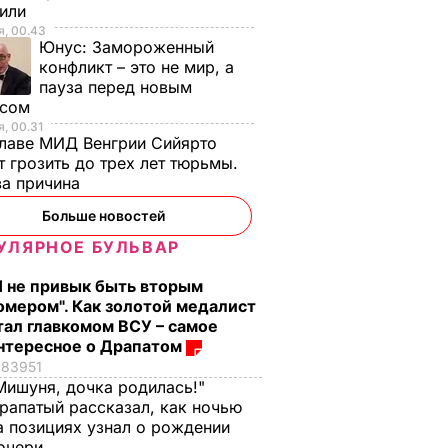
тили
, 00.43
Юнус:
Замороженный
конфликт – это не мир, а
пауза перед новым
исом
, 00.31
лаве МИД Венгрии Сийярто
 грозить до трех лет тюрьмы.
ва причина
Больше новостей
УЛЯРНОЕ БУЛЬВАР
Я не привык быть вторым
омером". Как золотой медалист
тал главкомом ВСУ – самое
нтересное о Драпатом
83951
Мишуня, дочка родилась!"
рапатый рассказал, как ночью
а позициях узнал о рождении
очери