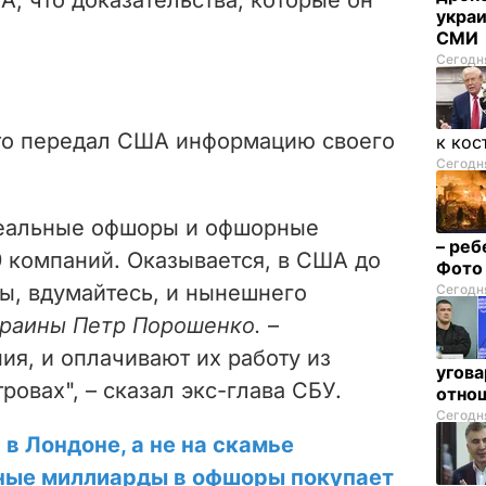
украи
СМИ
Сегодня
то передал США информацию своего
к кос
Сегодня
реальные офшоры и офшорные
– реб
9 компаний.
Оказывается, в США до
Фот
ы, вдумайтесь, и нынешнего
Сегодня
краины Петр Порошенко.
–
ния, и оплачивают их работу из
угова
ровах", – сказал экс-глава СБУ.
отнош
Сегодня
в Лондоне, а не на скамье
ные миллиарды в офшоры покупает