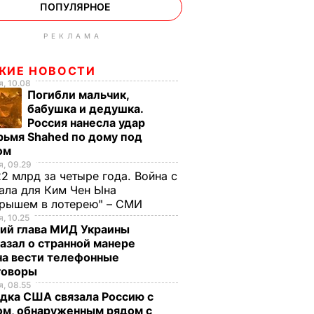
ПОПУЛЯРНОЕ
РЕКЛАМА
ЖИЕ НОВОСТИ
, 10.08
Погибли мальчик,
бабушка и дедушка.
Россия нанесла удар
рьмя Shahed по дому под
ом
, 09.29
2 млрд за четыре года. Война с
ала для Ким Чен Ына
грышем в лотерею" – СМИ
, 10.25
ий глава МИД Украины
азал о странной манере
на вести телефонные
говоры
, 08.55
дка США связала Россию с
ом, обнаруженным рядом с