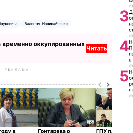
3
Д
о
н
Януковича
Валентин Наливайченко
с
4
Н
а временно оккупированных
Читать
П
п
в
5
РЕКЛАМА
Н
о
р
л
году в
Гонтарева о
ГПУ планиру