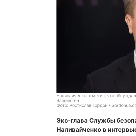
Наливайченко отметил, что обсуждал
Вашингтон
Фото: Ростислав Гордон / Gordonua.
Экс-глава Службы безоп
Наливайченко в интервь