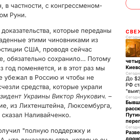
i
н, в частности, с конгрессменом-
ом Руни.
d
e
е доказательства, которые переданы
СВЕ
Сегодня
аденные этими чиновниками из
o
юстиции США, проводя сейчас
е, обязательно сохранило… Потому
четы
Киев
з год поменяется, и в этот раз мы
Сегодня
е убежал в Россию и чтобы не
До $2
РФ ст
исчезли средства, которые украли
"выи
зидент Украины Виктор Янукович.
–
Сегодня
Бывш
ние, из Лихтенштейна, Люксембурга,
расск
– сказал Наливайченко.
Пути
пере
Сегодня
получил "полную поддержку и
Разве
дрон
, что доказательства, которые он