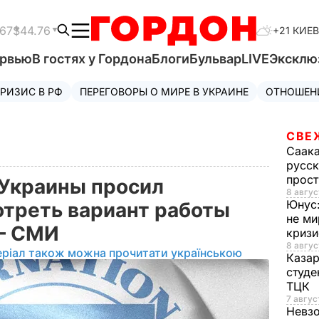
.67
$44.76
+21 КИЕВ
ервью
В гостях у Гордона
Блоги
Бульвар
LIVE
Эксклю
РИЗИС В РФ
ПЕРЕГОВОРЫ О МИРЕ В УКРАИНЕ
ОТНОШЕН
СВЕ
Саак
русск
прос
 Украины просил
8 авгус
Юнус
треть вариант работы
не ми
 – СМИ
криз
8 авгус
еріал також можна прочитати українською
Каза
студе
ТЦК
7 авгус
Невз