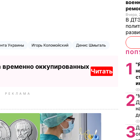
военн
ремон
Вчера, 
В ДТЭ
полит
разви
ента Украины
Игорь Коломойский
Денис Шмыгаль
ПОП
1
"
а временно оккупированных
Читать
н
с
и
2
РЕКЛАМА
"
Д
н
д
3
Д
о