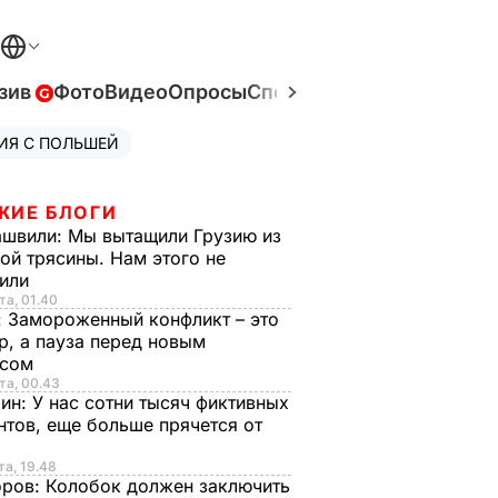
зив
Фото
Видео
Опросы
Спецпроекты
Война в Ук
ИЯ С ПОЛЬШЕЙ
ЖИЕ БЛОГИ
ашвили:
Мы вытащили Грузию из
ой трясины. Нам этого не
тили
та, 01.40
:
Замороженный конфликт – это
р, а пауза перед новым
исом
та, 00.43
рин:
У нас сотни тысяч фиктивных
нтов, еще больше прячется от
та, 19.48
оров:
Колобок должен заключить