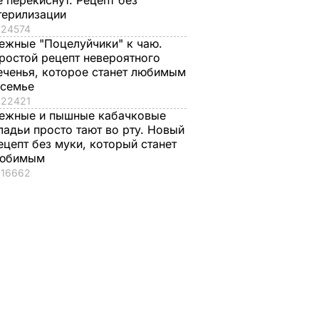
е перекиснут. Рецепт без
терилизации
24574
ежные "Поцелуйчики" к чаю.
ростой рецепт невероятного
еченья, которое станет любимым
 семье
22421
ежные и пышные кабачковые
ладьи просто тают во рту. Новый
ецепт без муки, который станет
юбимым
16662