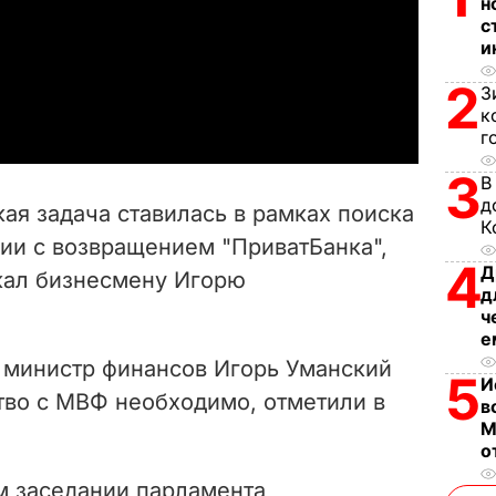
н
с
l
и
a
2
З
к
y
г
3
V
В
д
кая задача ставилась в рамках поиска
К
i
ции с возвращением "ПриватБанка",
4
Д
жал бизнесмену Игорю
d
д
ч
e
е
 министр финансов Игорь Уманский
5
o
И
тво с МВФ необходимо, отметили в
в
М
о
м заседании парламента