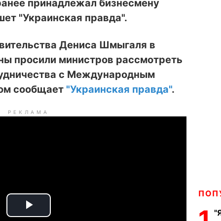
 ранее принадлежал бизнесмену
ет "Украинская правда".
авительства Дениса Шмыгаля в
ны просили министров рассмотреть
рудничества с Международным
том сообщает
"Украинская правда"
.
РЕКЛАМА
ПОП
1
"
P