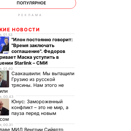
ПОПУЛЯРНОЕ
РЕКЛАМА
ЖИЕ НОВОСТИ
, 01.53
"Илон постоянно говорит:
"Время заключать
соглашение". Федоров
ривает Маска уступить в
ении Starlink – СМИ
, 01.40
Саакашвили:
Мы вытащили
Грузию из русской
трясины. Нам этого не
тили
, 00.43
Юнус:
Замороженный
конфликт – это не мир, а
пауза перед новым
исом
, 00.31
лаве МИД Венгрии Сийярто