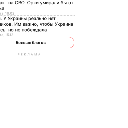
акт на СВО. Орки умирали бы от
тья
та, 16.02
н:
У Украины реально нет
иков. Им важно, чтобы Украина
сь, но не побеждала
а, 15.12
Больше блогов
РЕКЛАМА