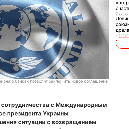
контр
счас
7 авгус
Леви
союзн
драла
7 август
акона о банках позволит заключить новое соглашение
з сотрудничества с Международным
е президента Украины
шения ситуации с возвращением