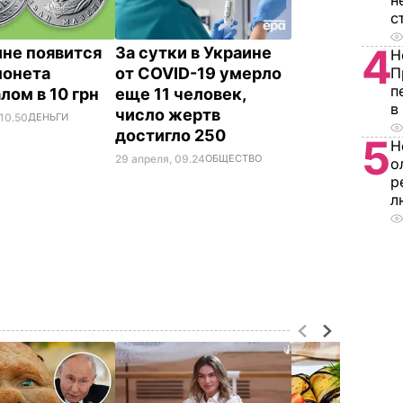
н
с
4
ине появится
За сутки в Украине
Н
П
монета
от COVID-19 умерло
п
лом в 10 грн
еще 11 человек,
в
число жертв
 10.50
ДЕНЬГИ
достигло 250
5
Н
29 апреля, 09.24
ОБЩЕСТВО
о
р
л