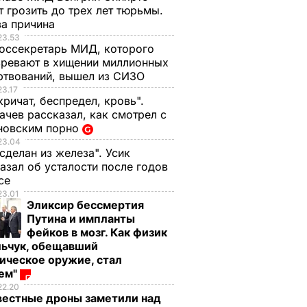
 грозить до трех лет тюрьмы.
ва причина
23.53
оссекретарь МИД, которого
ревают в хищении миллионных
ртвований, вышел из СИЗО
23.17
кричат, беспредел, кровь".
чев рассказал, как смотрел с
новским порно
23.04
 сделан из железа". Усик
азал об усталости после годов
ксе
23.01
Эликсир бессмертия
Путина и импланты
фейков в мозг. Как физик
льчук, обещавший
ическое оружие, стал
оем"
22.20
вестные дроны заметили над