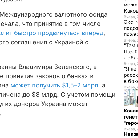
может
Како
 Международного валютного фонда
Вчера, 
Экс-г
ечала, что принятие в том числе
подоз
олит быстро продвинуться вперед
,
поже
Вчера, 
ого соглашения с Украиной о
"Там 
Щерба
Лоба
Вчера, 
раины Владимира Зеленского, в
"Я не
расск
е принятия законов о банках и
в бо
ина
может получить $1,5–2 млрд
, а
Вчера, 
ичена до $8 млрд. С учетом помощи
ругих доноров Украина может
Кова
.
генет
"гер
Вчера, 
Неиз