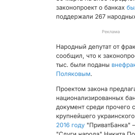
законопроект о банках
бы
поддержали 267 народных
Народный депутат от фра
сообщил, что к законопр
тыс. были поданы
внефра
Поляковым
.
Проектом закона предлага
национализированных бан
документ среди прочего
крупнейшего украинского
2016 году
"ПриватБанка" 
"Слуги народа" Никита По