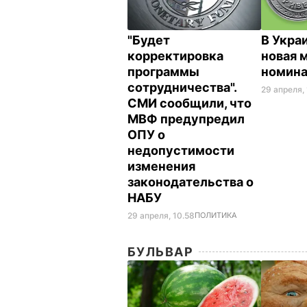
"Будет
В Укра
корректировка
новая 
программы
номина
сотрудничества".
29 апреля,
СМИ сообщили, что
МВФ предупредил
ОПУ о
недопустимости
изменения
законодательства о
НАБУ
29 апреля, 10.58
ПОЛИТИКА
БУЛЬВАР