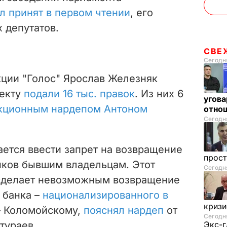
л принят в первом чтении
, его
 депутатов.
СВЕ
Сегодня
кции "Голос" Ярослав Железняк
оекту
подали 16 тыс. правок
. Из них 6
угова
кционным нардепом Антоном
отнош
Сегодня
ется ввести запрет на возвращение
прос
ков бывшим владельцам. Этот
Сегодня
 сделает невозможным возвращение
 банка –
национализированного в
криз
– Коломойскому,
пояснял нардеп
от
Сегодня
тураев.
Экс-г