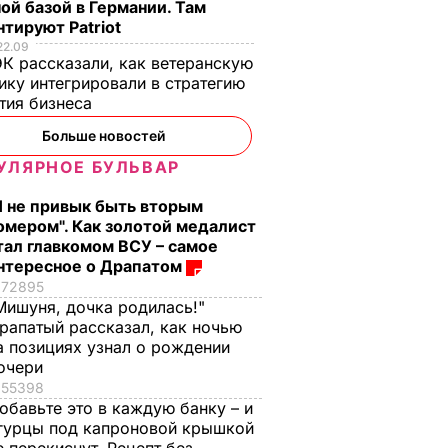
ой базой в Германии. Там
тируют Patriot
22.09
К рассказали, как ветеранскую
ику интегрировали в стратегию
тия бизнеса
Больше новостей
УЛЯРНОЕ БУЛЬВАР
Я не привык быть вторым
омером". Как золотой медалист
тал главкомом ВСУ – самое
нтересное о Драпатом
72895
Мишуня, дочка родилась!"
рапатый рассказал, как ночью
а позициях узнал о рождении
очери
55398
обавьте это в каждую банку – и
гурцы под капроновой крышкой