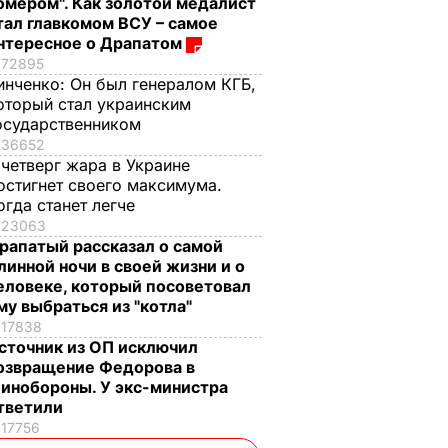
омером". Как золотой медалист
тал главкомом ВСУ – самое
нтересное о Драпатом
72895
инченко:
Он был генералом КГБ,
оторый стал украинским
осударственником
36652
 четверг жара в Украине
остигнет своего максимума.
огда станет легче
23063
рапатый рассказал о самой
линной ночи в своей жизни и о
еловеке, который посоветовал
му выбраться из "котла"
17838
сточник из ОП исключил
озвращение Федорова в
инобороны. У экс-министра
тветили
17756