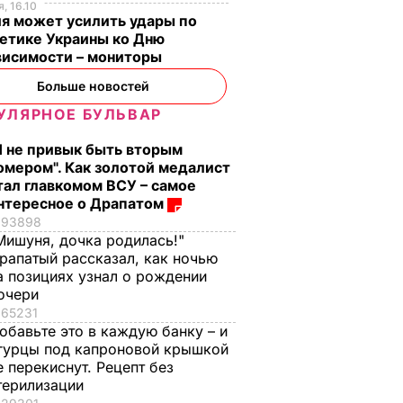
, 16.10
я может усилить удары по
етике Украины ко Дню
висимости – мониторы
Больше новостей
УЛЯРНОЕ БУЛЬВАР
Я не привык быть вторым
омером". Как золотой медалист
тал главкомом ВСУ – самое
нтересное о Драпатом
93898
Мишуня, дочка родилась!"
рапатый рассказал, как ночью
а позициях узнал о рождении
очери
65231
обавьте это в каждую банку – и
гурцы под капроновой крышкой
е перекиснут. Рецепт без
терилизации