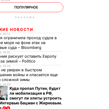
ПОПУЛЯРНОЕ
РЕКЛАМА
ЖИЕ НОВОСТИ
, 20.13
я ограничила проход судов в
е море на фоне атак на
вые суда – Bloomberg
, 19.55
ния рискует оставить Европу
аза зимой – Politico
, 19.33
 не уверен в быстром
шении войны и опасается еще
й сложной зимы
, 19.00
Куда пропал Путин, будет
ли мобилизация в РФ,
смогут ли элиты устроить
 Интервью Бацман с Жирновым.
о