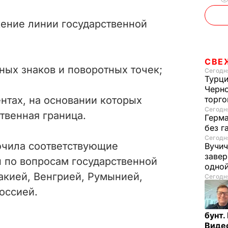
ение линии государственной
СВЕ
ных знаков и поворотных точек;
Сегодня
Турци
Черно
нтах, на основании которых
торго
Сегодня
твенная граница.
Герма
без г
Сегодня
ючила соответствующие
Вучич
завер
 по вопросам государственной
одно
акией, Венгрией, Румынией,
Сегодня
оссией.
бунт.
Виде