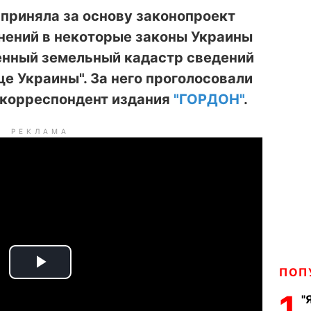
приняла за основу законопроект
нений в некоторые законы Украины
венный земельный кадастр сведений
це Украины". За него проголосовали
 корреспондент издания
"ГОРДОН"
.
РЕКЛАМА
ПОП
P
1
"
l