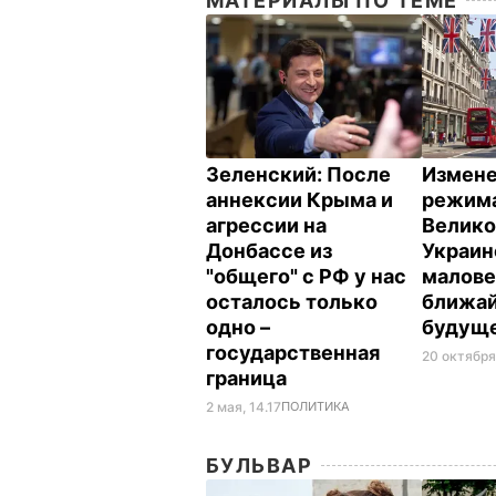
МАТЕРИАЛЫ ПО ТЕМЕ
Зеленский: После
Измене
аннексии Крыма и
режим
агрессии на
Велико
Донбассе из
Украин
"общего" с РФ у нас
малове
осталось только
ближа
одно –
будуще
государственная
20 октября
граница
2 мая, 14.17
ПОЛИТИКА
БУЛЬВАР