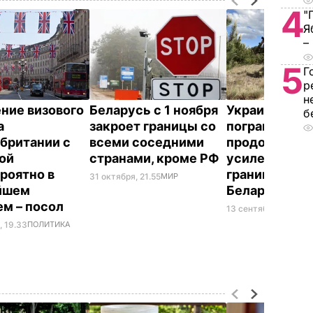
4
"
Я
–
5
Г
р
н
ние визового
Беларусь с 1 ноября
Украинские
б
а
закроет границы со
пограничник
британии с
всеми соседними
продолжают
ой
странами, кроме РФ
усиленную о
роятно в
границы с
31 октября, 21.55
МИР
йшем
Беларусью
м – посол
13 сентября, 12.47
О
, 19.33
ПОЛИТИКА