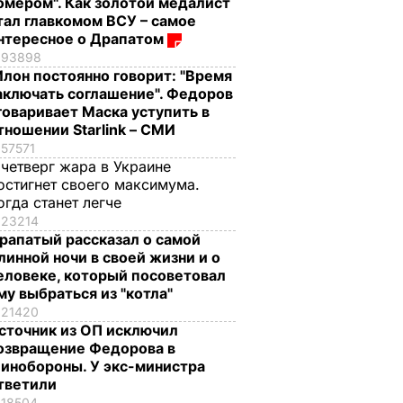
омером". Как золотой медалист
тал главкомом ВСУ – самое
нтересное о Драпатом
93898
Илон постоянно говорит: "Время
аключать соглашение". Федоров
говаривает Маска уступить в
тношении Starlink – СМИ
57571
 четверг жара в Украине
остигнет своего максимума.
огда станет легче
23214
рапатый рассказал о самой
линной ночи в своей жизни и о
еловеке, который посоветовал
му выбраться из "котла"
21420
сточник из ОП исключил
озвращение Федорова в
инобороны. У экс-министра
тветили
18504