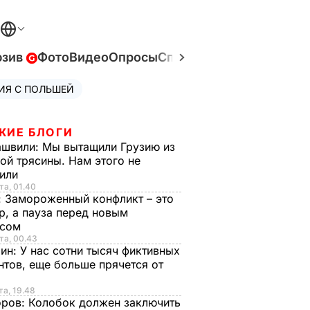
юзив
Фото
Видео
Опросы
Спецпроекты
Война в У
ИЯ С ПОЛЬШЕЙ
ЖИЕ БЛОГИ
ашвили:
Мы вытащили Грузию из
ой трясины. Нам этого не
тили
та, 01.40
:
Замороженный конфликт – это
р, а пауза перед новым
исом
та, 00.43
рин:
У нас сотни тысяч фиктивных
нтов, еще больше прячется от
та, 19.48
оров:
Колобок должен заключить