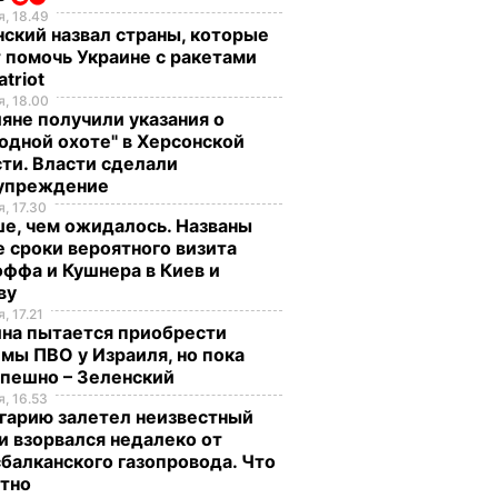
, 18.49
ский назвал страны, которые
 помочь Украине с ракетами
atriot
, 18.00
яне получили указания о
одной охоте" в Херсонской
ти. Власти сделали
упреждение
, 17.30
е, чем ожидалось. Названы
 сроки вероятного визита
ффа и Кушнера в Киев и
ву
, 17.21
ина пытается приобрести
мы ПВО у Израиля, но пока
спешно – Зеленский
, 16.53
гарию залетел неизвестный
и взорвался недалеко от
балканского газопровода. Что
стно