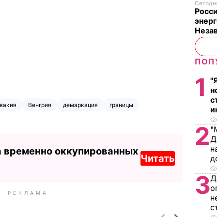
Сегодня
Росси
энерг
Неза
ПОП
1
"
н
с
вакия
Венгрия
демаркация
границы
и
2
"
Д
н
а временно оккупированных
Читать
д
3
Д
о
РЕКЛАМА
н
с