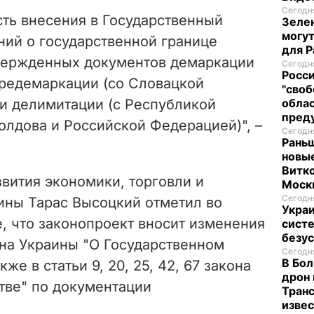
Сегодня
ть внесения в Государственный
Зелен
могут
ний о государственной границе
для P
вержденных документов демаркации
Сегодня
Росси
 редемаркации (со Словацкой
"своб
 и делимитации (с Республикой
облас
пред
олдова и Российской Федерацией)", –
Сегодня
Раньш
новые
Витко
вития экономики, торговли и
Моск
Сегодня
аины Тарас Высоцкий отметил во
Укра
, что законопроект вносит изменения
систе
безу
акона Украины "О Государственном
Сегодня
В Бол
же в статьи 9, 20, 25, 42, 67 закона
дрон 
тве" по документации
Транс
изве