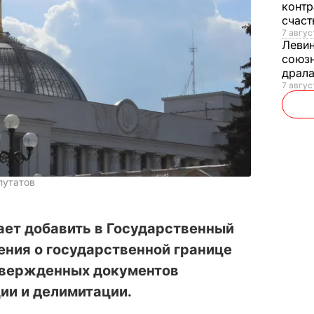
контр
счас
7 авгус
Леви
союзн
драла
7 август
путатов
ает добавить в Государственный
ения о государственной границе
твержденных документов
ии и делимитации.