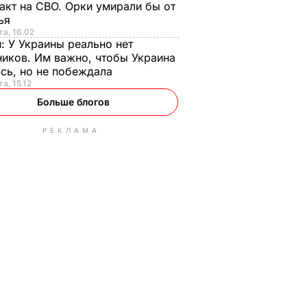
акт на СВО. Орки умирали бы от
тья
та, 16.02
н:
У Украины реально нет
иков. Им важно, чтобы Украина
сь, но не побеждала
а, 15.12
Больше блогов
РЕКЛАМА