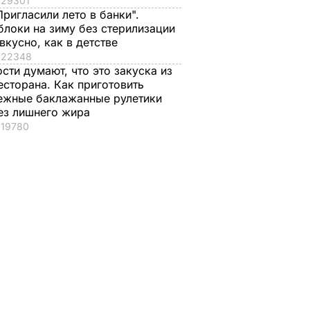
29301
Пригласили лето в банки".
блоки на зиму без стерилизации
 вкусно, как в детстве
22348
ости думают, что это закуска из
есторана. Как приготовить
ежные баклажанные рулетики
ез лишнего жира
и
19780
храну
БЩЕСТВО