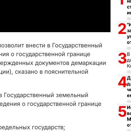
н
с
a
и
2
y
"
з
у
V
о
позволит внести
в Государственный
i
3
ния о государственной границе
В
д
вержденных документов демаркации
d
К
ии), сказано в пояснительной
4
e
Д
д
o
ч
 в Государственный земельный
е
ведения о государственной границе
5
И
в
М
о
редельных государств;