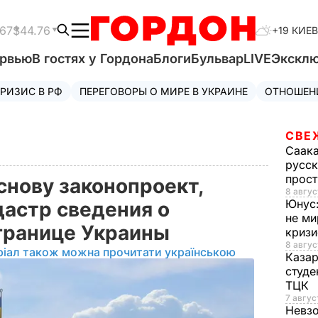
.67
$44.76
+19 КИЕВ
ервью
В гостях у Гордона
Блоги
Бульвар
LIVE
Экскл
РИЗИС В РФ
ПЕРЕГОВОРЫ О МИРЕ В УКРАИНЕ
ОТНОШЕН
СВЕ
Саак
русск
прос
снову законопроект,
8 авгус
Юнус
дастр сведения о
не ми
 границе Украины
криз
8 авгус
ріал також можна прочитати українською
Каза
студе
ТЦК
7 авгус
Невз