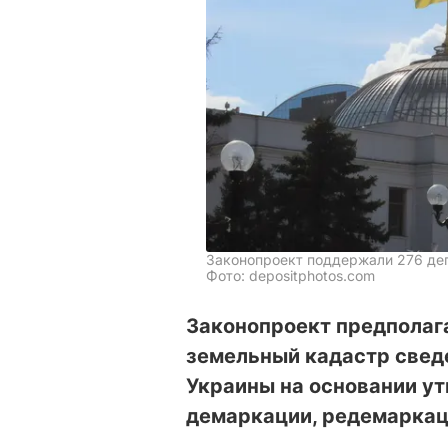
Законопроект поддержали 276 де
Фото: depositphotos.com
Законопроект предполаг
земельный кадастр свед
Украины на основании у
демаркации, редемаркац