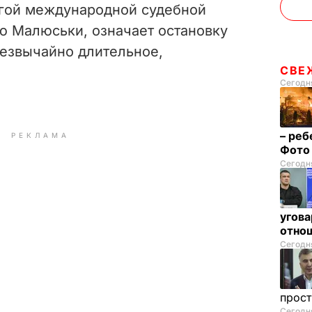
гой международной судебной
ю Малюськи, означает остановку
резвычайно длительное,
СВЕ
Сегодня
– реб
РЕКЛАМА
Фот
Сегодня
угова
отнош
Сегодня
прос
Сегодня