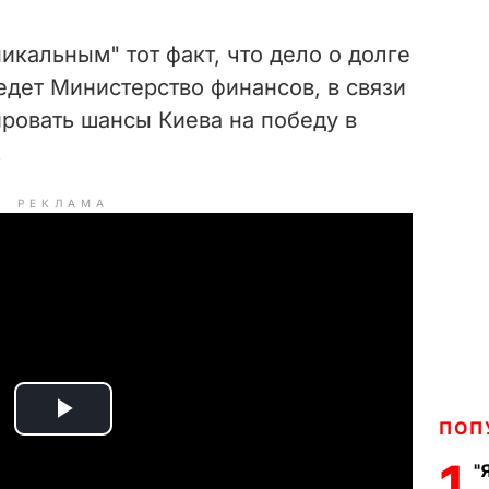
икальным" тот факт, что дело о долге
едет Министерство финансов, в связи
ровать шансы Киева на победу в
.
РЕКЛАМА
P
ПОП
1
"
l