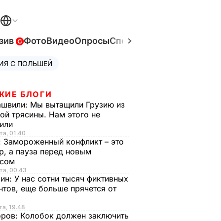
зив
Фото
Видео
Опросы
Спецпроекты
Война в Ук
ИЯ С ПОЛЬШЕЙ
ЖИЕ БЛОГИ
ашвили:
Мы вытащили Грузию из
ой трясины. Нам этого не
тили
та, 01.40
:
Замороженный конфликт – это
р, а пауза перед новым
исом
та, 00.43
рин:
У нас сотни тысяч фиктивных
нтов, еще больше прячется от
та, 19.48
оров:
Колобок должен заключить