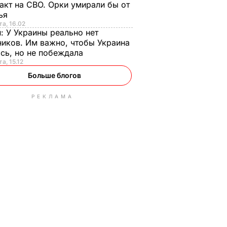
акт на СВО. Орки умирали бы от
тья
та, 16.02
н:
У Украины реально нет
иков. Им важно, чтобы Украина
сь, но не побеждала
а, 15.12
Больше блогов
РЕКЛАМА