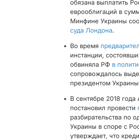
обязана выплатить Р
еврооблигаций в сумм
Минфине Украины со
суда Лондона
.
Во время
предварите
инстанции, состоявших
обвиняла РФ
в полит
сопровождалось выдел
президентом Украины
В сентябре 2018 года
постановил провести
разбирательства по о
Украины в споре с Ро
утверждает, что креди