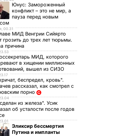
Юнус:
Замороженный
конфликт – это не мир, а
пауза перед новым
исом
, 00.31
лаве МИД Венгрии Сийярто
 грозить до трех лет тюрьмы.
ва причина
23.53
оссекретарь МИД, которого
ревают в хищении миллионных
ртвований, вышел из СИЗО
23.17
кричат, беспредел, кровь".
чев рассказал, как смотрел с
новским порно
23.04
 сделан из железа". Усик
азал об усталости после годов
ксе
23.01
Эликсир бессмертия
Путина и импланты