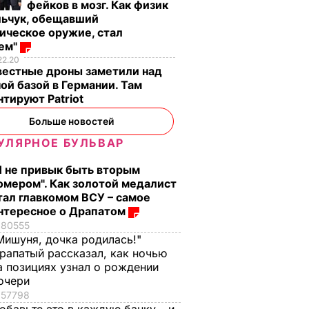
фейков в мозг. Как физик
льчук, обещавший
ическое оружие, стал
оем"
22.20
вестные дроны заметили над
ой базой в Германии. Там
тируют Patriot
Больше новостей
УЛЯРНОЕ БУЛЬВАР
Я не привык быть вторым
омером". Как золотой медалист
тал главкомом ВСУ – самое
нтересное о Драпатом
80555
Мишуня, дочка родилась!"
рапатый рассказал, как ночью
а позициях узнал о рождении
очери
57798