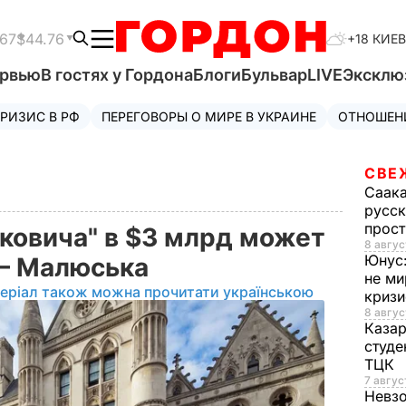
.67
$44.76
+18 КИЕВ
ервью
В гостях у Гордона
Блоги
Бульвар
LIVE
Эксклю
РИЗИС В РФ
ПЕРЕГОВОРЫ О МИРЕ В УКРАИНЕ
ОТНОШЕН
СВЕ
Саак
русск
прос
уковича" в $3 млрд может
8 авгус
Юнус
 – Малюська
не ми
еріал також можна прочитати українською
криз
8 авгус
Каза
студе
ТЦК
7 авгус
Невз