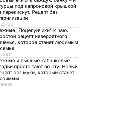
обавьте это в каждую банку – и
гурцы под капроновой крышкой
е перекиснут. Рецепт без
терилизации
25720
ежные "Поцелуйчики" к чаю.
ростой рецепт невероятного
еченья, которое станет любимым
 семье
22614
ежные и пышные кабачковые
ладьи просто тают во рту. Новый
ецепт без муки, который станет
юбимым
16859