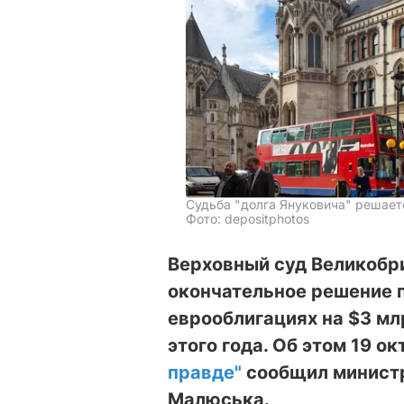
Судьба "долга Януковича" решает
Фото: depositphotos
Верховный суд Великобри
окончательное решение п
еврооблигациях на $3 мл
этого года. Об этом 19 о
правде"
сообщил минист
Малюська.