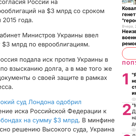
согласия России на
Кова
ооблигаций на $3 млрд со сроком
генет
 2015 года.
"гер
Вчера, 
Неиз
Кабинет Министров Украины ввел
военн
ремон
 $3 млрд по еврооблигациям.
Россия подала иск против Украины в
ПОП
по взысканию долга, а в мае того же
1
"
документы о своей защите в рамках
н
есса.
с
и
окий суд Лондона одобрил
2
"
ение иска Российской Федерации к
Д
н
бондах на сумму $3 млрд
. В минфине
д
асно решению Высокого суда, Украина