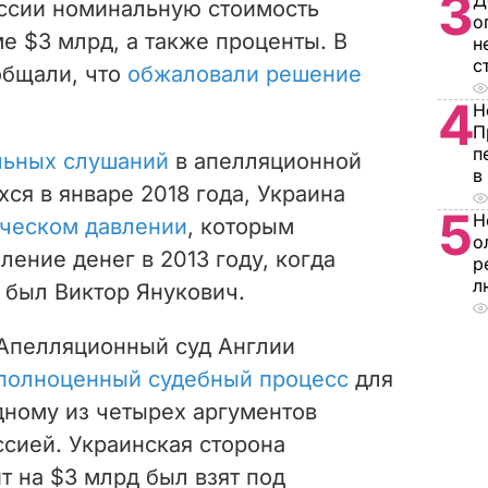
3
Д
оссии номинальную стоимость
о
е $3 млрд, а также проценты. В
н
с
общали, что
обжаловали решение
4
Н
П
п
льных слушаний
в апелляционной
в
ся в январе 2018 года, Украина
5
Н
ическом давлении
, которым
о
ение денег в 2013 году, когда
р
л
 был Виктор Янукович.
 Апелляционный суд Англии
полноценный судебный процесс
для
дному из четырех аргументов
ссией. Украинская сторона
т на $3 млрд был взят под