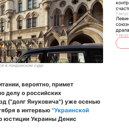
контр
счас
7 авгус
Леви
союзн
драла
7 август
ся в лондонском суде
тании, вероятно, примет
о делу о российских
рд ("долг Януковича") уже осенью
ктября в интервью
"Украинской
р юстиции Украины Денис