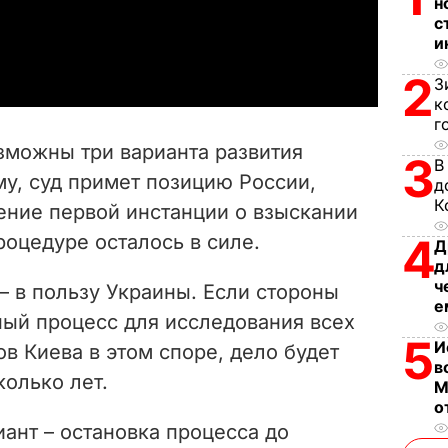
н
с
a
и
y
2
З
к
V
г
зможны три варианта развития
3
В
i
у, суд примет позицию России,
д
К
ение первой инстанции о взыскании
d
оцедуре осталось в силе.
4
Д
e
д
ч
– в пользу Украины. Если стороны
o
е
ный процесс для исследования всех
5
И
ов Киева в этом споре, дело будет
в
олько лет.
М
о
ант – остановка процесса до