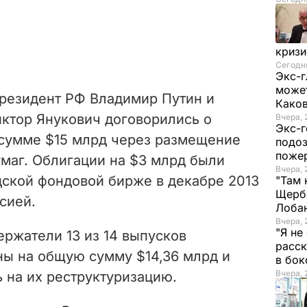
криз
Сегодня
Экс-г
может
президент РФ Владимир Путин и
Како
ктор Янукович договорились о
Вчера, 
Экс-г
 сумме $15 млрд через размещение
подоз
поже
маг. Облигации на $3 млрд были
Вчера, 
ской фондовой бирже в декабре 2013
"Там 
Щерба
сией.
Лоба
Вчера, 
"Я не
ержатели 13 из 14 выпусков
расск
ны на общую сумму $14,36 млрд и
в бо
Вчера, 
 на их реструктуризацию.