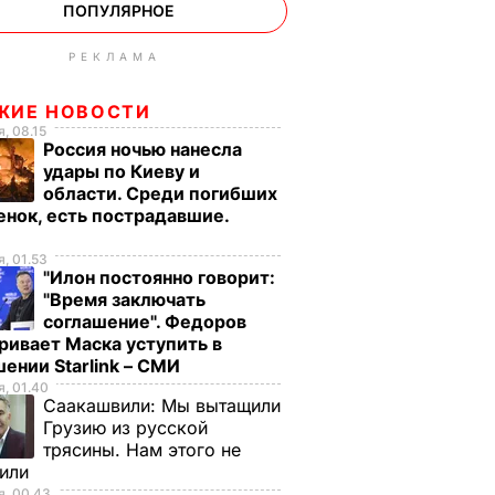
ПОПУЛЯРНОЕ
РЕКЛАМА
ЖИЕ НОВОСТИ
, 08.15
Россия ночью нанесла
удары по Киеву и
области. Среди погибших
енок, есть пострадавшие.
о
, 01.53
"Илон постоянно говорит:
"Время заключать
соглашение". Федоров
ривает Маска уступить в
ении Starlink – СМИ
, 01.40
Саакашвили:
Мы вытащили
Грузию из русской
трясины. Нам этого не
тили
, 00.43