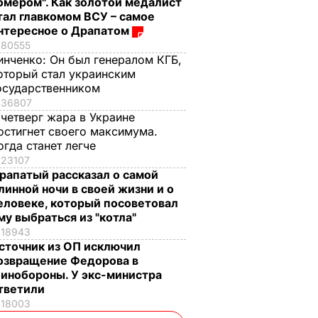
омером". Как золотой медалист
тал главкомом ВСУ – самое
нтересное о Драпатом
80555
инченко:
Он был генералом КГБ,
оторый стал украинским
осударственником
36807
 четверг жара в Украине
остигнет своего максимума.
огда станет легче
23107
рапатый рассказал о самой
линной ночи в своей жизни и о
еловеке, который посоветовал
му выбраться из "котла"
18943
сточник из ОП исключил
озвращение Федорова в
инобороны. У экс-министра
тветили
18003