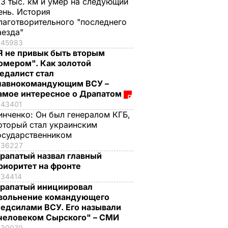
,3 тыс. км и умер на следующий
ень. История
лаготворительного "последнего
аезда"
45983
Я не привык быть вторым
омером". Как золотой
едалист стал
лавнокомандующим ВСУ –
амое интересное о Драпатом
43401
инченко:
Он был генералом КГБ,
оторый стал украинским
осударственником
36227
рапатый назвал главный
риоритет на фронте
34414
рапатый инициировал
вольнение командующего
едсилами ВСУ. Его называли
человеком Сырского" – СМИ
30070