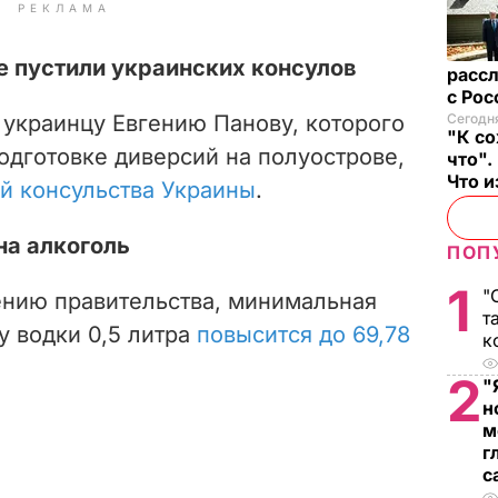
РЕКЛАМА
е пустили украинских консулов
рассл
с Ро
 украинцу Евгению Панову, которого
Сегодня
"К со
одготовке диверсий на полуострове,
что".
Что 
ей консульства Украины
.
на алкоголь
ПОП
1
"
нию правительства, минимальная
т
у водки 0,5 литра
повысится до 69,78
к
2
"
н
м
г
с