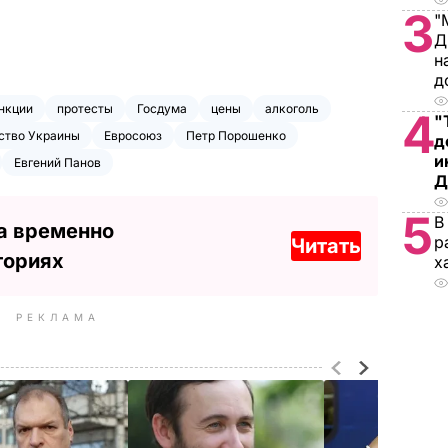
3
"
Д
н
д
нкции
протесты
Госдума
цены
алкоголь
4
"
ство Украины
Евросоюз
Петр Порошенко
д
и
Евгений Панов
Д
5
В
а временно
р
Читать
ториях
х
РЕКЛАМА