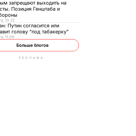
ым запрещают выходить на
сты. Позиция Генштаба и
бороны
та, 13.22
ан:
Путин согласится или
авит голову "под табакерку"
та, 11.09
Больше блогов
РЕКЛАМА