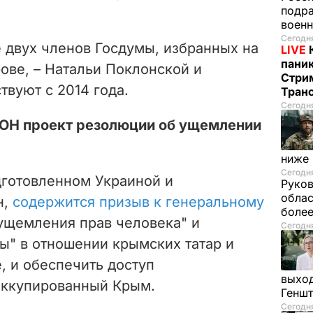
подра
воен
Сегодня
 двух членов Госдумы, избранных на
LIVE
паник
ове, – Натальи Поклонской и
Стрим
вуют с 2014 года.
Тран
Сегодня
ООН проект резолюции об ущемлении
ниже
Сегодня
дготовленном Украиной и
Руков
облас
н,
содержится призыв к генеральному
более
ущемления прав человека" и
Сегодня
" в отношении крымских татар и
, и обеспечить доступ
выход
оккупированный Крым.
Генш
Сегодня