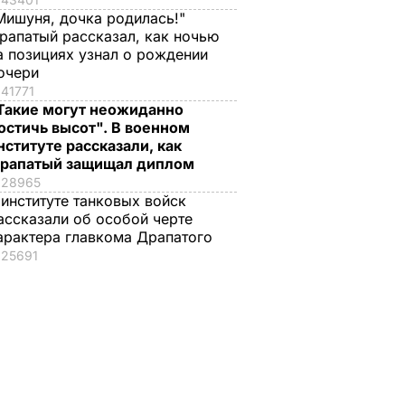
Мишуня, дочка родилась!"
рапатый рассказал, как ночью
а позициях узнал о рождении
очери
41771
Такие могут неожиданно
остичь высот". В военном
нституте рассказали, как
рапатый защищал диплом
28965
 институте танковых войск
ассказали об особой черте
арактера главкома Драпатого
25691