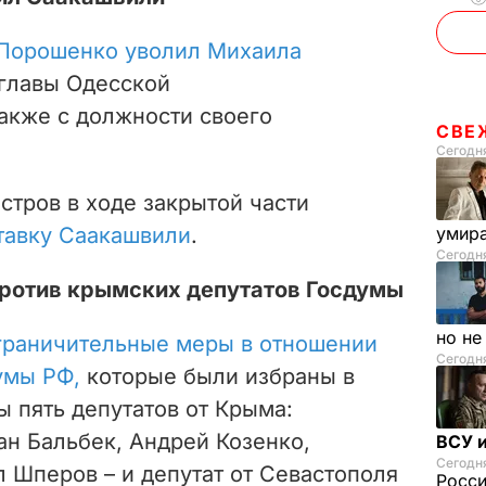
Порошенко уволил Михаила
главы Одесской
акже с должности своего
СВЕ
Сегодня
стров в ходе закрытой части
тавку Саакашвили
.
умира
Сегодня
против крымских депутатов Госдумы
но н
граничительные меры в отношении
Сегодня
умы РФ,
которые были избраны в
 пять депутатов от Крыма:
ан Бальбек, Андрей Козенко,
ВСУ и
Сегодня
 Шперов – и депутат от Севастополя
Росс