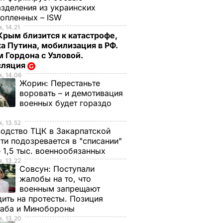
зделения из украинских
нопленных – ISW
, 14.21
Крым близится к катастрофе,
а Путина, мобилизация в РФ.
 Гордона с Узловой.
сляция
, 14.06
Жорин:
Перестаньте
воровать – и демотивация
военных будет гораздо
, 13.52
одство ТЦК в Закарпатской
ти подозревается в "списании"
 1,5 тыс. военнообязанных
, 13.22
Совсун:
Поступали
жалобы на то, что
военным запрещают
ить на протесты. Позиция
таба и Минобороны
, 13.20