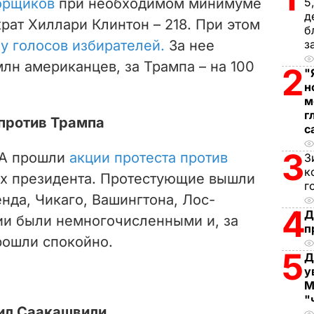
орщиков
при необходимом минимуме
5
д
крат Хиллари Клинтон – 218.
При этом
d
б
у голосов избирателей.
За нее
з
e
лн американцев, за Трампа – на 100
2
"
н
o
м
г
против Трампа
с
3
ША прошли
акции протеста против
З
к
х президента. Протестующие вышли
г
енда, Чикаго, Вашингтона, Лос-
4
Д
ии были немногочисленными и, за
п
рошли спокойно.
5
Д
у
М
"
ил Саакашвили