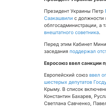
Президент Украины Петр
Саакашвили
с должности 
облгосадминистрации, а т
внештатного советника
.
Перед этим
Кабинет Мини
заседания
поддержал отс
Евросоюз ввел санкции 
Европейский союз
ввел о
шестерых депутатов Госд
Крыму. В список включены
Константин Бахарев, Русл
Светлана Савченко, Павел