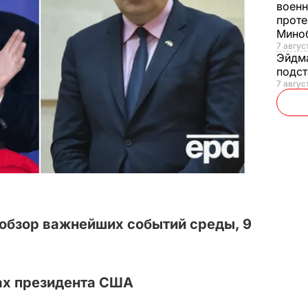
военн
проте
Мино
7 авгус
Эйдм
подст
7 авгус
обзор важнейших событий среды, 9
ах президента США