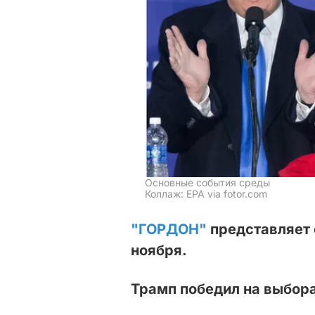
Основные события среды
Коллаж: EPA via fotor.com
"ГОРДОН"
представляет 
ноября.
Трамп победил на выбор