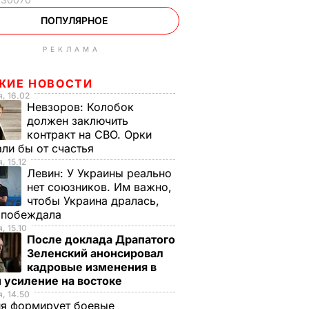
ПОПУЛЯРНОЕ
РЕКЛАМА
ЖИЕ НОВОСТИ
, 16.02
Невзоров:
Колобок
должен заключить
контракт на СВО. Орки
ли бы от счастья
, 15.12
Левин:
У Украины реально
нет союзников. Им важно,
чтобы Украина дралась,
е побеждала
, 15.10
После доклада Драпатого
Зеленский анонсировал
кадровые изменения в
 усиление на востоке
, 14.50
ия формирует боевые