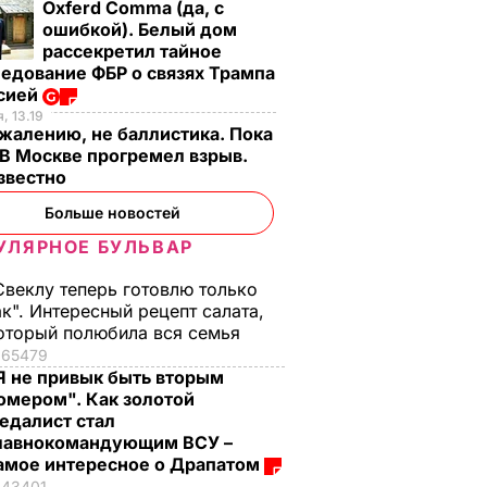
Oxferd Comma (да, с
ошибкой). Белый дом
рассекретил тайное
едование ФБР о связях Трампа
ссией
, 13.19
жалению, не баллистика. Пока
 В Москве прогремел взрыв.
известно
Больше новостей
УЛЯРНОЕ БУЛЬВАР
Свеклу теперь готовлю только
ак". Интересный рецепт салата,
оторый полюбила вся семья
65479
Я не привык быть вторым
омером". Как золотой
едалист стал
лавнокомандующим ВСУ –
амое интересное о Драпатом
43401