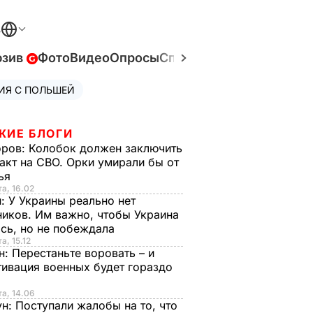
В
юзив
Фото
Видео
Опросы
Спецпроекты
Война в У
ИЯ С ПОЛЬШЕЙ
ЖИЕ БЛОГИ
оров:
Колобок должен заключить
акт на СВО. Орки умирали бы от
тья
та, 16.02
н:
У Украины реально нет
иков. Им важно, чтобы Украина
сь, но не побеждала
а, 15.12
н:
Перестаньте воровать – и
ивация военных будет гораздо
та, 14.06
ун:
Поступали жалобы на то, что