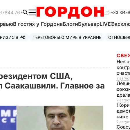
67
$44.76
+33 КИЕ
ервью
В гостях у Гордона
Блоги
Бульвар
LIVE
Экскл
РИЗИС В РФ
ПЕРЕГОВОРЫ О МИРЕ В УКРАИНЕ
ОТНОШЕН
СВЕ
Невз
контр
счас
президентом США,
7 авгус
Леви
 Саакашвили. Главное за
союзн
драла
7 август
Жори
демот
ниже
7 авгус
Совс