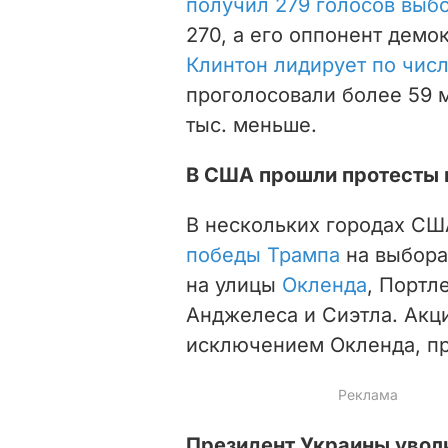
получил 279 голосов выб
270, а его оппонент демо
Клинтон лидирует по числ
проголосовали более 59 м
тыс. меньше.
В США прошли протесты 
В нескольких городах С
победы Трампа
на выбора
на улицы
Окленда
, Портл
Анджелеса и Сиэтла. Акц
исключением Окленда, п
Президент Украины увол