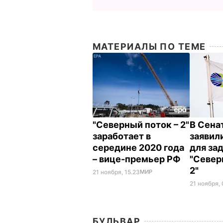
МАТЕРИАЛЫ ПО ТЕМЕ
"Северный поток – 2"
В Сена
заработает в
заявил
середине 2020 года
для за
– вице-премьер РФ
"Север
2"
21 ноября, 15.23
МИР
21 ноября, 
БУЛЬВАР