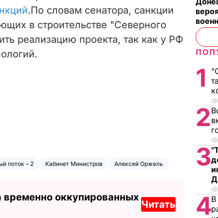
Донец
анкций
.
По словам сенатора, санкции
вероя
воен
ующих в строительстве "Северного
вить реализацию проекта, так как у РФ
ПОП
нологий.
1
"
т
к
2
В
в
г
3
"
д
й поток – 2
Кабинет Министров
Алексей Оржель
и
Д
а временно оккупированных
4
В
Читать
р