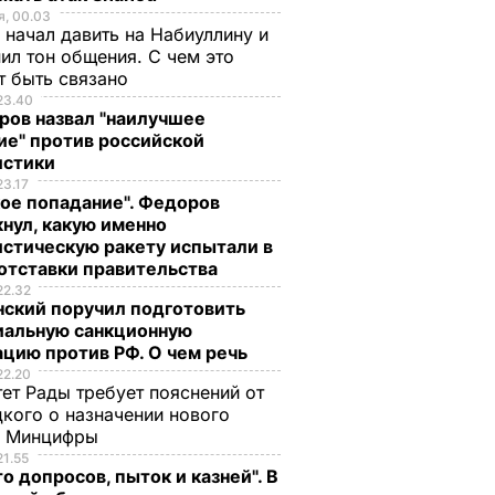
, 00.03
 начал давить на Набиуллину и
ил тон общения. С чем это
т быть связано
23.40
ров назвал "наилучшее
ие" против российской
истики
23.17
ое попадание". Федоров
нул, какую именно
стическую ракету испытали в
отставки правительства
22.32
нский поручил подготовить
иальную санкционную
цию против РФ. О чем речь
22.20
ет Рады требует пояснений от
кого о назначении нового
ы Минцифры
21.55
о допросов, пыток и казней". В