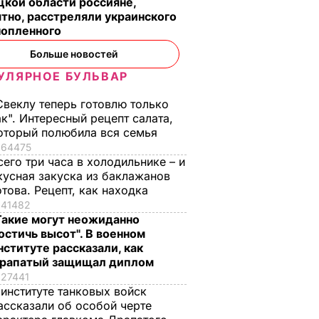
кой области россияне,
тно, расстреляли украинского
нопленного
Больше новостей
УЛЯРНОЕ БУЛЬВАР
Свеклу теперь готовлю только
ак". Интересный рецепт салата,
оторый полюбила вся семья
64475
сего три часа в холодильнике – и
кусная закуска из баклажанов
отова. Рецепт, как находка
41482
Такие могут неожиданно
остичь высот". В военном
нституте рассказали, как
рапатый защищал диплом
27441
 институте танковых войск
ассказали об особой черте