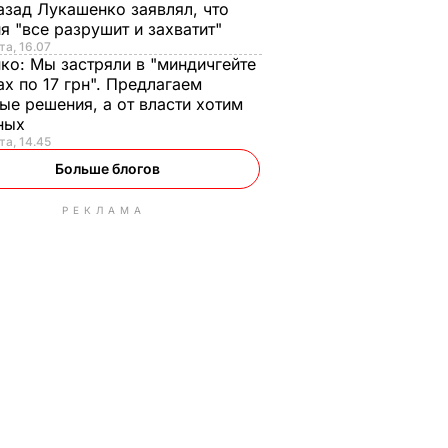
азад Лукашенко заявлял, что
я "все разрушит и захватит"
та, 16.07
нко:
Мы застряли в "миндичгейте
ах по 17 грн". Предлагаем
ые решения, а от власти хотим
ных
та, 14.45
Больше блогов
РЕКЛАМА