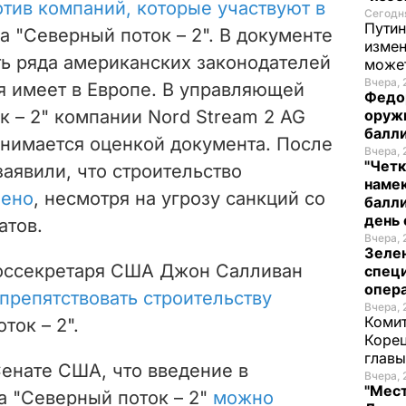
отив компаний, которые участвуют в
Сегодня
Путин
 "Северный поток – 2". В документе
измен
ь ряда американских законодателей
може
Вчера, 
я имеет в Европе. В управляющей
Федо
 – 2" компании Nord Stream 2 AG
оруж
балл
анимается оценкой документа. После
Вчера, 
"Четк
заявили, что строительство
намек
шено
, несмотря на угрозу санкций со
балли
день 
атов.
Вчера, 
Зеле
госсекретаря США Джон Салливан
спец
опера
препятствовать строительству
Вчера, 
Комит
ток – 2".
Корец
глав
Сенате США, что введение в
Вчера, 
"Мест
а "Северный поток – 2"
можно