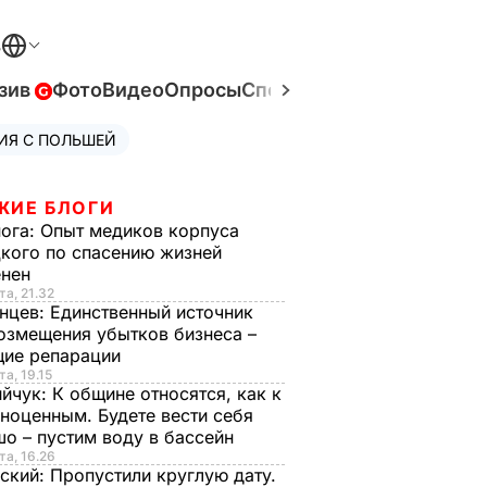
В
зив
Фото
Видео
Опросы
Спецпроекты
Война в Ук
ИЯ С ПОЛЬШЕЙ
ЖИЕ БЛОГИ
нога:
Опыт медиков корпуса
кого по спасению жизней
енен
та, 21.32
нцев:
Единственный источник
озмещения убытков бизнеса –
щие репарации
та, 19.15
ийчук:
К общине относятся, как к
ноценным. Будете вести себя
о – пустим воду в бассейн
та, 16.26
ский:
Пропустили круглую дату.