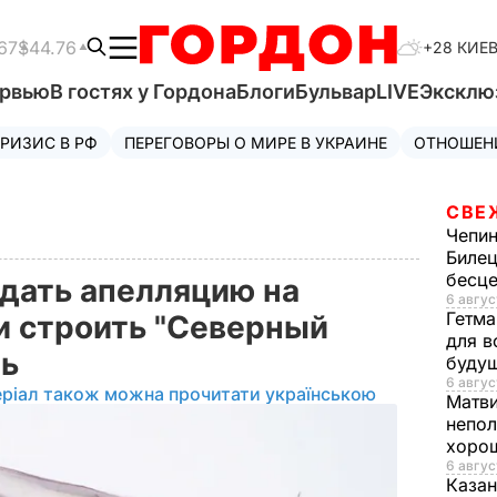
67
$44.76
+28 КИЕ
ервью
В гостях у Гордона
Блоги
Бульвар
LIVE
Эксклю
РИЗИС В РФ
ПЕРЕГОВОРЫ О МИРЕ В УКРАИНЕ
ОТНОШЕН
СВЕ
Чепи
Билец
бесц
дать апелляцию на
6 авгус
Гетма
и строить "Северный
для в
ль
буду
6 авгус
еріал також можна прочитати українською
Матв
непол
хорош
6 авгус
Казан