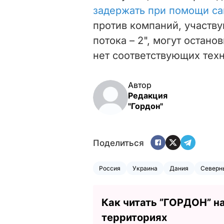
задержать при помощи с
против компаний, участв
потока – 2", могут остано
нет соответствующих тех
Автор
Редакция
"Гордон"
Поделиться
Россия
Украина
Дания
Северны
Как читать ”ГОРДОН” н
территориях