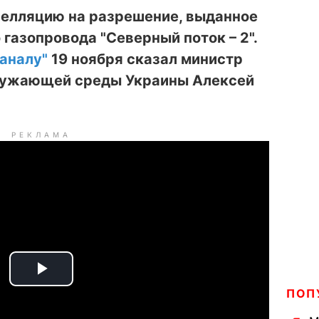
пелляцию на разрешение, выданное
 газопровода "Северный поток – 2".
каналу"
19 ноября сказал министр
ружающей среды Украины Алексей
РЕКЛАМА
P
ПОП
l