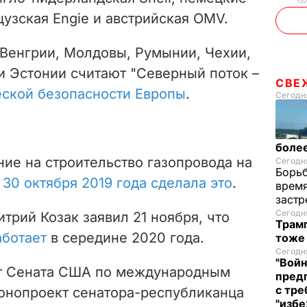
нцузская Engie и австрийская OMV.
 Венгрии, Молдовы, Румынии, Чехии,
и Эстонии считают "Северный поток –
СВЕ
еской безопасности Европы
.
Сегодня
более
ие на строительство газопровода на
Сегодня
Борьб
о
30 октября 2019 года сделала это
.
время
застр
Сегодня
рий Козак заявил 21 ноября, что
Трамп
аботает
в середине 2020 года.
тоже
Сегодня
"Войн
ет Сената США по международным
пред
с тре
онопроект сенатора-республиканца
"избе