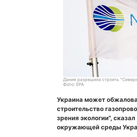
Дания разрешила строить "Северн
Фото: EPA
Украина может обжалова
строительство газопровод
зрения экологии", сказа
окружающей среды Укра