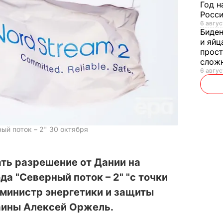
Год н
Росси
6 авгус
Биде
и яйц
прост
слож
6 авгус
ый поток – 2" 30 октября
ть разрешение от Дании на
а "Северный поток – 2" "с точки
л министр энергетики и защиты
ины Алексей Оржель.