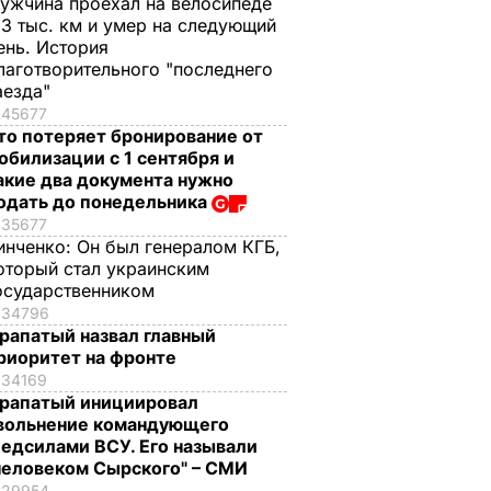
ужчина проехал на велосипеде
,3 тыс. км и умер на следующий
ень. История
лаготворительного "последнего
аезда"
45677
то потеряет бронирование от
обилизации с 1 сентября и
акие два документа нужно
одать до понедельника
35677
инченко:
Он был генералом КГБ,
оторый стал украинским
осударственником
34796
рапатый назвал главный
риоритет на фронте
34169
рапатый инициировал
вольнение командующего
едсилами ВСУ. Его называли
человеком Сырского" – СМИ
29954