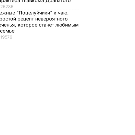
арактера главкома Драпатого
25286
ежные "Поцелуйчики" к чаю.
ростой рецепт невероятного
еченья, которое станет любимым
 семье
19576
Зеленский и Туск
обсудили вопросы
нчарук
энергобезопасности
аасом
в Европе
ток –
14 ноября, 17.08
ПОЛИТИКА
ЬГИ