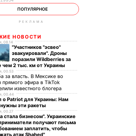
ПОПУЛЯРНОЕ
РЕКЛАМА
ЖИЕ НОВОСТИ
, 08.14
"Участников "эсвео"
эвакуировали". Дроны
поразили Wildberries за
 чем 2 тыс. км от Украины
, 00.53
а за власть. В Мексике во
 прямого эфира в TikTok
елили известного блогера
, 00.44
 о Patriot для Украины: Нам
 нужны эти ракеты
, 00.27
а стала бизнесом". Украинские
приниматели получают письма
бованием заплатить, чтобы
жать атак Shahed"