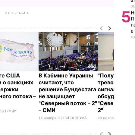
х
5
Н
РЕКЛАМА
П
п
в
те США
В Кабмине Украины
"Получаем
и о санкциях
считают, что
тревожные
держки
решение Бундестага
сигналы". Го
ного потока –
не защищает
обсудил с М
"Северный поток – 2"
"Северный по
– СМИ
2"
09.17
МИР
14 ноября, 22.06
ПОЛИТИКА
20 ноября, 08.47
ДЕН