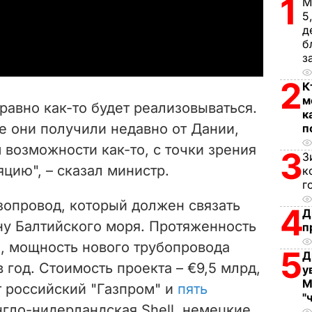
1
М
5
a
д
б
y
з
2
К
V
м
 равно как-то будет реализовываться.
к
i
е они получили недавно от Дании,
п
возможности как-то, с точки зрения
d
3
З
яцию", – сказал министр.
к
e
г
азопровод, который должен связать
4
o
Д
ну Балтийского моря. Протяженность
п
м, мощность нового трубопровода
5
Д
в год. Стоимость проекта – €9,5 млрд,
у
М
 российский "Газпром" и
пять
"
англо-нидерландская Shell, немецкие