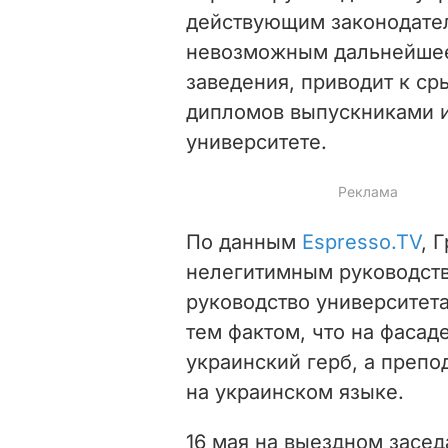
действующим законодате
невозможным дальнейшее
заведения, приводит к ср
дипломов выпускниками ин
университете.
По данным
Espresso.TV
, 
нелегитимным
руководст
руководство университет
тем фактом, что на фасад
украинский герб, а препо
на украинском языке.
16 мая на выездном засед