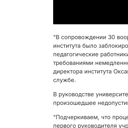
"В сопровождении 30 во
института было заблокиро
педагогические работник
требованиями немедленно
директора института Окса
службе.
В руководстве университе
произошедшее недопуст
"
Подчеркиваем, что проц
первого руководителя уч