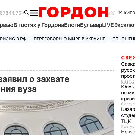
.67
$44.76
+19 КИЕВ
ервью
В гостях у Гордона
Блоги
Бульвар
LIVE
Эксклю
РИЗИС В РФ
ПЕРЕГОВОРЫ О МИРЕ В УКРАИНЕ
ОТНОШЕН
СВЕ
Саак
русск
прос
аявил о захвате
8 авгус
Юнус
ния вуза
не ми
криз
8 авгус
Каза
студе
ТЦК
7 авгус
Невз