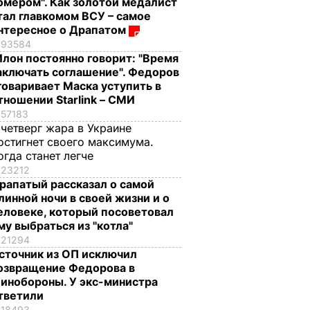
омером". Как золотой медалист
тал главкомом ВСУ – самое
нтересное о Драпатом
93584
Илон постоянно говорит: "Время
аключать соглашение". Федоров
говаривает Маска уступить в
тношении Starlink – СМИ
57183
 четверг жара в Украине
остигнет своего максимума.
огда станет легче
23212
рапатый рассказал о самой
линной ночи в своей жизни и о
еловеке, который посоветовал
му выбраться из "котла"
21294
сточник из ОП исключил
озвращение Федорова в
инобороны. У экс-министра
тветили
18493