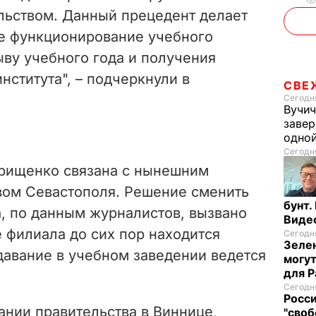
льством.
Данный прецедент делает
 функционирование учебного
ыву учебного года и получения
ститута", – подчеркнули в
СВЕ
Сегодня
Вучич
завер
одно
Сегодня
Грищенко связана с нынешним
вом Севастополя. Решение сменить
бунт.
а, по данным журналистов, вызвано
Виде
е филиала до сих пор находится
Сегодня
Зелен
давание в учебном заведении ведется
могут
для P
Сегодня
Росси
ании правительства в Виннице,
"своб