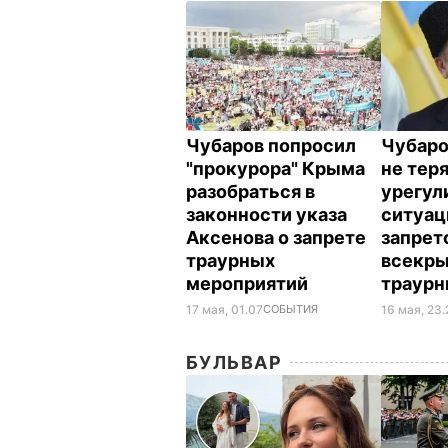
Чубаров попросил
Чубаро
"прокурора" Крыма
не тер
разобраться в
урегул
законности указа
ситуац
Аксенова о запрете
запрет
траурных
всекр
мероприятий
траурн
17 мая, 01.07
СОБЫТИЯ
16 мая, 23
БУЛЬВАР