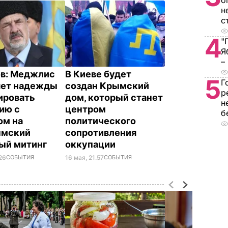
о
н
с
4
"
Я
–
в: Меджлис
В Киеве будет
5
Г
яет надежды
создан Крымский
р
ировать
дом, который станет
н
ию с
центром
б
ом на
политического
ымский
сопротивления
ый митинг
оккупации
.26
СОБЫТИЯ
16 мая, 21.57
СОБЫТИЯ