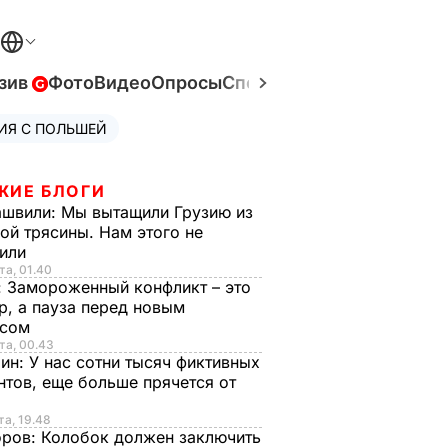
зив
Фото
Видео
Опросы
Спецпроекты
Война в Ук
ИЯ С ПОЛЬШЕЙ
ЖИЕ БЛОГИ
ашвили:
Мы вытащили Грузию из
ой трясины. Нам этого не
тили
та, 01.40
:
Замороженный конфликт – это
р, а пауза перед новым
исом
та, 00.43
рин:
У нас сотни тысяч фиктивных
нтов, еще больше прячется от
та, 19.48
оров:
Колобок должен заключить