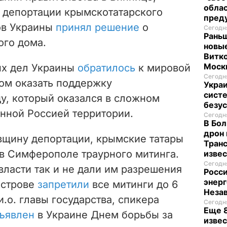
облас
 депортации крымскотатарского
пред
ов Украины
принял решение
о
Сегодня
Раньш
ого дома.
новые
Витко
Моск
ых дел Украины
обратилось
к мировой
Сегодня
ом оказать поддержку
Укра
систе
у, который оказался в сложном
безу
нной Россией территории.
Сегодня
В Бол
дрон 
овщину депортации, крымские татары
Транс
в Симферополе траурного митинга.
изве
Сегодня
ласти так и не дали им разрешения
Росси
энерг
уострове
запретили
все митинги до 6
Неза
и.о. главы государства, спикера
Сегодня
Еще 8
ъявлен
в Украине Днем борьбы за
извес