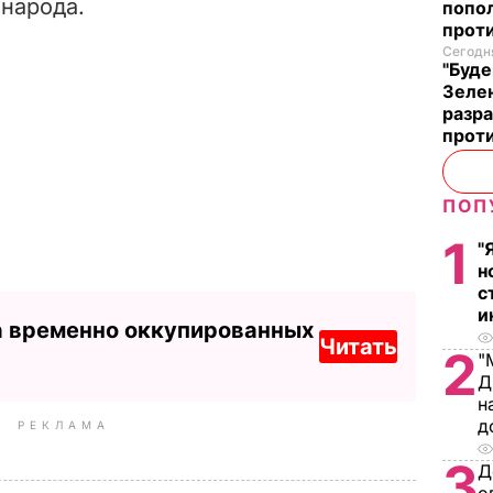
 народа.
попо
прот
Сегодня
"Буде
Зеле
разр
прот
ПОП
1
"
н
с
и
а временно оккупированных
Читать
2
"
Д
н
д
РЕКЛАМА
3
Д