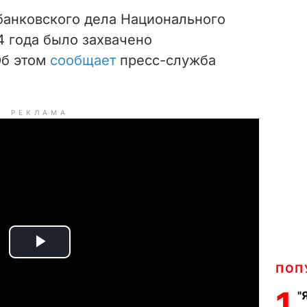
банковского дела Национального
4 года было захвачено
Об этом
сообщает
пресс-служба
РЕКЛАМА
P
ПОП
l
1
"