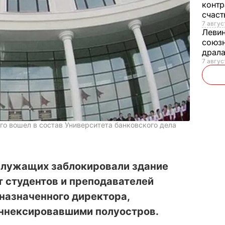
контр
счас
7 авгус
Леви
союзн
драла
7 август
го вошел в состав Университета банковского дела
служащих заблокировали здание
т студентов и преподавателей
назначенного директора,
аннексировавшими полуостров.