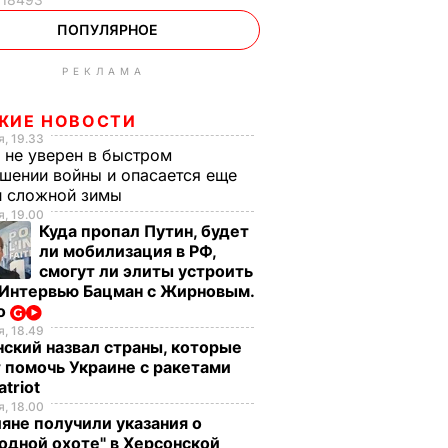
ПОПУЛЯРНОЕ
РЕКЛАМА
ЖИЕ НОВОСТИ
, 19.33
 не уверен в быстром
шении войны и опасается еще
й сложной зимы
, 19.00
Куда пропал Путин, будет
ли мобилизация в РФ,
смогут ли элиты устроить
 Интервью Бацман с Жирновым.
о
, 18.49
ский назвал страны, которые
 помочь Украине с ракетами
atriot
, 18.00
яне получили указания о
одной охоте" в Херсонской