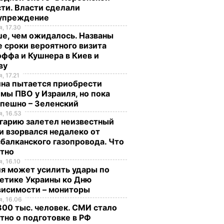
ти. Власти сделали
упреждение
, 17.30
е, чем ожидалось. Названы
 сроки вероятного визита
ффа и Кушнера в Киев и
ву
, 17.21
ина пытается приобрести
мы ПВО у Израиля, но пока
спешно – Зеленский
, 16.53
гарию залетел неизвестный
и взорвался недалеко от
балканского газопровода. Что
стно
, 16.10
я может усилить удары по
етике Украины ко Дню
висимости – мониторы
, 16.06
00 тыс. человек. СМИ стало
тно о подготовке в РФ