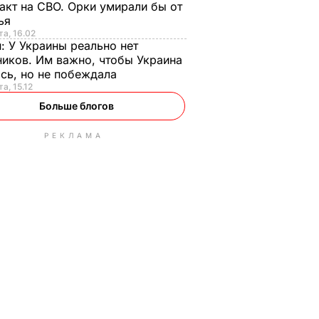
акт на СВО. Орки умирали бы от
тья
та, 16.02
н:
У Украины реально нет
иков. Им важно, чтобы Украина
сь, но не побеждала
а, 15.12
Больше блогов
РЕКЛАМА