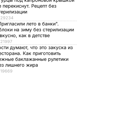
гурцы под капроновой крышкой
е перекиснут. Рецепт без
терилизации
29234
Пригласили лето в банки".
блоки на зиму без стерилизации
 вкусно, как в детстве
21997
ости думают, что это закуска из
есторана. Как приготовить
ежные баклажанные рулетики
ез лишнего жира
19669