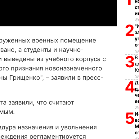
н
a
с
и
y
2
"
V
з
у
оруженных военных помещение
о
i
вано, а студенты и научно-
3
В
и выведены из учебного корпуса с
d
д
го признания новоназначенного
К
e
ны Грищенко", – заявили в пресс-
4
Д
o
д
ч
е
та заявили, что считают
имым.
5
И
в
М
едура назначения и увольнения
о
реждения регламентируется