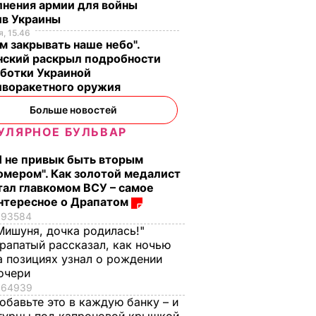
лнения армии для войны
ив Украины
, 15.46
м закрывать наше небо".
нский раскрыл подробности
аботки Украиной
иворакетного оружия
Больше новостей
УЛЯРНОЕ БУЛЬВАР
Я не привык быть вторым
омером". Как золотой медалист
тал главкомом ВСУ – самое
нтересное о Драпатом
93584
Мишуня, дочка родилась!"
рапатый рассказал, как ночью
а позициях узнал о рождении
очери
64939
обавьте это в каждую банку – и