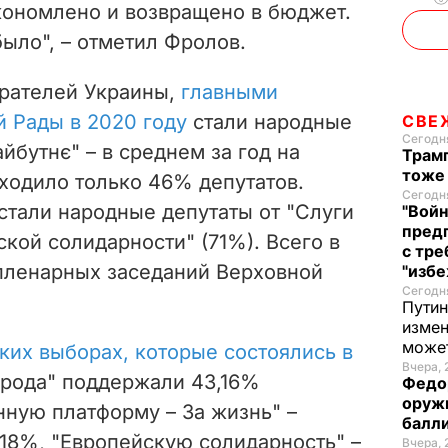
экономлено и возвращено в бюджет.
o
было", – отметил Фролов.
рателей Украины,
главными
 Рады в 2020 году
стали народные
СВЕ
Сегодня
йбутнє" – в среднем за год на
Трамп
тоже
ходило только 46% депутатов.
Сегодня
тали народные депутаты от "Слуги
"Войн
пред
ской солидарности" (71%). Всего в
с тре
 пленарных заседаний Верховной
"избе
Сегодня
Путин
измен
може
ких выборах, которые состоялись в
Вчера, 
народа" поддержали 43,16%
Федо
оруж
нную платформу – За жизнь" –
балл
8,18%, "Европейскую солидарность" –
Вчера, 