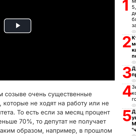
1
М
5
д
б
з
P
2
К
м
l
к
п
a
3
Д
y
п
4
V
З
к
м созыве очень существенные
i
г
, которые не ходят на работу или не
5
Д
ета. То есть если за месяц процент
d
у
еньше 70%, то депутат не получает
М
e
"
 Таким образом, например, в прошлом