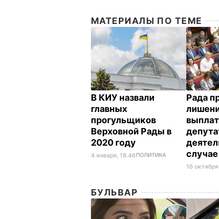
МАТЕРИАЛЫ ПО ТЕМЕ
В КИУ назвали
Рада п
главных
лишени
прогульщиков
выплат
Верховной Рады в
депут
2020 году
деятел
случае
4 января, 18.46
ПОЛИТИКА
16 октября,
БУЛЬВАР