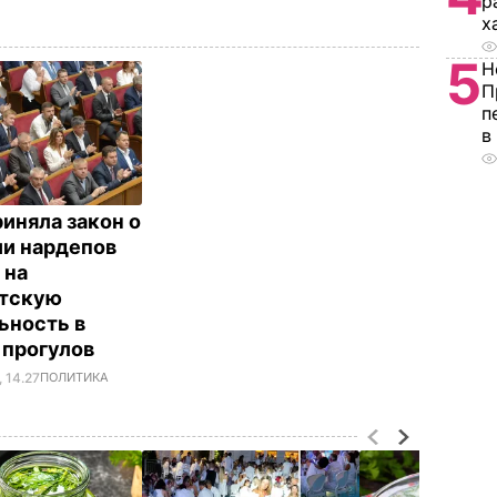
р
х
5
Н
П
п
в
риняла закон о
и нардепов
 на
атскую
ьность в
 прогулов
 14.27
ПОЛИТИКА