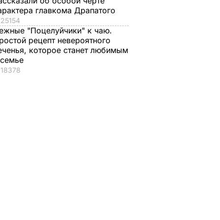
ассказали об особой черте
арактера главкома Драпатого
25154
ежные "Поцелуйчики" к чаю.
ростой рецепт невероятного
еченья, которое станет любимым
 семье
18378