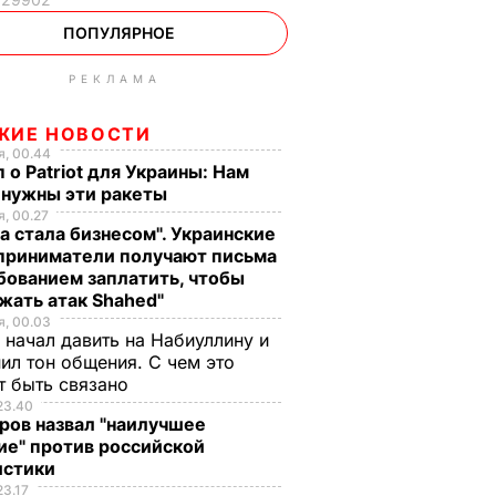
ПОПУЛЯРНОЕ
РЕКЛАМА
ЖИЕ НОВОСТИ
, 00.44
 о Patriot для Украины: Нам
 нужны эти ракеты
, 00.27
а стала бизнесом". Украинские
приниматели получают письма
бованием заплатить, чтобы
жать атак Shahed"
, 00.03
 начал давить на Набиуллину и
ил тон общения. С чем это
т быть связано
23.40
ров назвал "наилучшее
ие" против российской
истики
23.17