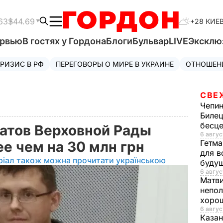
63
$44.69
+28 КИЕ
ервью
В гостях у Гордона
Блоги
Бульвар
LIVE
Эксклю
РИЗИС В РФ
ПЕРЕГОВОРЫ О МИРЕ В УКРАИНЕ
ОТНОШЕН
СВЕ
Чепи
Билец
бесц
татов Верховной Рады
6 авгус
Гетма
е чем на 30 млн грн
для в
ріал також можна прочитати українською
буду
6 авгус
Матв
непол
хорош
6 авгус
Казан