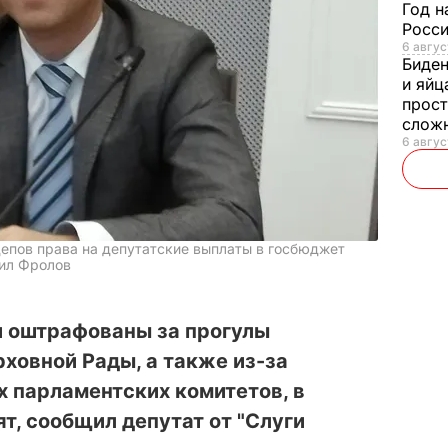
Год н
Росси
6 авгус
Биде
и яйц
прост
слож
6 авгус
епов права на депутатские выплаты в госбюджет
щил Фролов
 оштрафованы за прогулы
ховной Рады, а также из-за
х парламентских комитетов, в
т, сообщил депутат от "Слуги