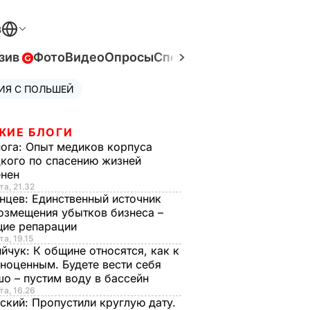
В
зив
Фото
Видео
Опросы
Спецпроекты
Война в Ук
ИЯ С ПОЛЬШЕЙ
ЖИЕ БЛОГИ
нога:
Опыт медиков корпуса
кого по спасению жизней
енен
та, 21.32
нцев:
Единственный источник
озмещения убытков бизнеса –
щие репарации
та, 19.15
ийчук:
К общине относятся, как к
ноценным. Будете вести себя
о – пустим воду в бассейн
та, 16.26
ский:
Пропустили круглую дату.