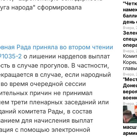
"Четк
Слуга народа" сформировала
намек
балли
день 
Вчера, 
Зеле
спец
опера
вная Рада приняла во втором чтении
Вчера, 
1035-2
о лишении нардепов выплат
Комит
Корец
сть в случае прогулов. В частности,
глав
кращается в случае, если народный
Вчера, 
"Мест
 во время очередной сессии
Донец
вероя
ительных причин не принимал
воен
чем трети пленарных заседаний или
Вчера, 
аний комитета Рады, в состав
ванием для начисления выплат
масш
рация с помощью электронной
арми