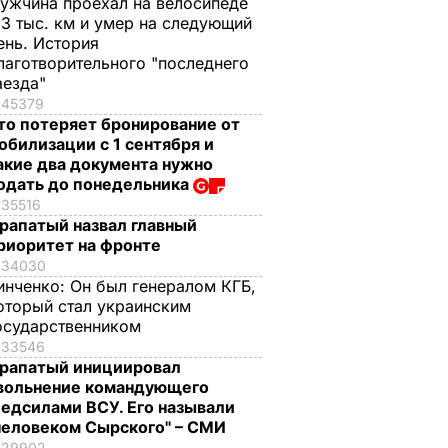
ужчина проехал на велосипеде
,3 тыс. км и умер на следующий
ень. История
лаготворительного "последнего
аезда"
45379
то потеряет бронирование от
обилизации с 1 сентября и
акие два документа нужно
одать до понедельника
35516
рапатый назвал главный
риоритет на фронте
34030
инченко:
Он был генералом КГБ,
оторый стал украинским
осударственником
33546
рапатый инициировал
вольнение командующего
едсилами ВСУ. Его называли
человеком Сырского" – СМИ
29902