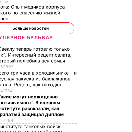
21.32
нога:
Опыт медиков корпуса
кого по спасению жизней
енен
Больше новостей
УЛЯРНОЕ БУЛЬВАР
Свеклу теперь готовлю только
ак". Интересный рецепт салата,
оторый полюбила вся семья
63893
сего три часа в холодильнике – и
кусная закуска из баклажанов
отова. Рецепт, как находка
41334
Такие могут неожиданно
остичь высот". В военном
нституте рассказали, как
рапатый защищал диплом
27294
 институте танковых войск