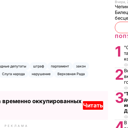
Вчера, 
Чепи
Билец
бесц
ПОП
1
"
т
к
одные депутаты
штраф
парламент
закон
2
В
Слуга народа
нарушение
Верховная Рада
в
г
3
"
д
а временно оккупированных
Читать
и
Д
4
В
РЕКЛАМА