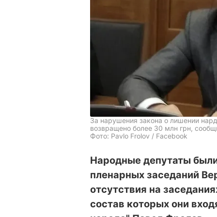
За нарушения закона о лишении нард
возвращено более 30 млн грн, сооб
Фото: Pavlo Frolov / Facebook
Народные депутаты были
пленарных заседаний Вер
отсутствия на заседания
состав которых они входя