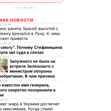
РЕКЛАМА
ЖИЕ НОВОСТИ
, 00.56
ок ракеты SpaceX высотой с
тажку врезался в Луну. К чему
ожет привести
, 00.33
е смогу". Почему Стефанишина
ула зал суда в слезах
, 00.17
Залужного не было на
встрече Зеленского с
министром обороны
кобритании. В чем причина
23.39
 известно имя генерала,
ого секретно похоронили в
ве
23.02
верг жара в Украине достигнет
о максимума. Когда станет