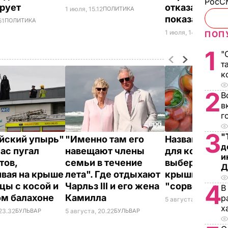
РосСМ
ирует
отказался да
1 июля, 15.12
ПОЛИТИКА
показания
51
ПОЛИТИКА
1 июля, 14.44
ПОЛИТ
ПОП
1
"
т
к
2
В
в
г
3
"
йский упырь"
"Именно там его
Названа лучш
д
час пугал
навещают члены
для консерва
и
тов,
семьи в течение
выберите ее –
Д
ивая на крыше
лета". Где отдыхают
крышки на ба
4
цы с косой и
Чарльз III и его жена
"сорвет"
В
ом балахоне
Камилла
р
5 августа, 19.34
БУЛ
х
23.32
БУЛЬВАР
5 августа, 20.22
БУЛЬВАР