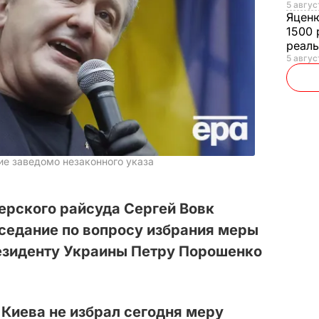
5 авгус
Яцен
1500 
реал
5 авгус
е заведомо незаконного указа
ерского райсуда Сергей Вовк
аседание по вопросу избрания меры
зиденту Украины Петру Порошенко
Киева не избрал сегодня меру