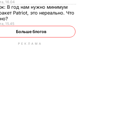
та, 16.04
юк:
В год нам нужно минимум
ракет Patriot, это нереально. Что
ьно?
та, 15.45
Больше блогов
РЕКЛАМА