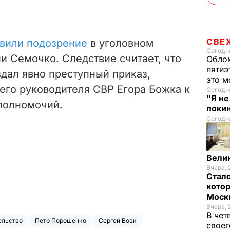
СВЕ
вили подозрение
в уголовном
Сегодня
и Семочко. Следствие считает, что
Облом
пятиэ
дал явно преступный приказ,
это м
его руководителя СВР Егора Божка к
Сегодня
"Я н
полномочий.
покин
Сегодня
Вели
Вчера, 
Стало
котор
Моск
Вчера, 
В чет
ельство
Петр Порошенко
Сергей Вовк
своег