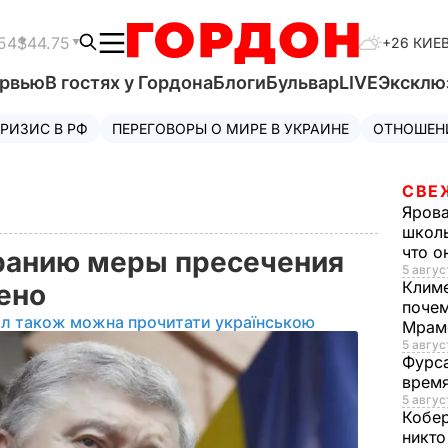
54
$44.75
+26 КИЕ
ервью
В гостях у Гордона
Блоги
Бульвар
LIVE
Эксклю
РИЗИС В РФ
ПЕРЕГОВОРЫ О МИРЕ В УКРАИНЕ
ОТНОШЕН
СВЕ
Яров
школь
что о
бранию меры пресечения
5 авгус
Клим
жено
почем
ал також можна прочитати українською
Мрам
5 август
Фурс
время
5 авгус
Кобе
никто