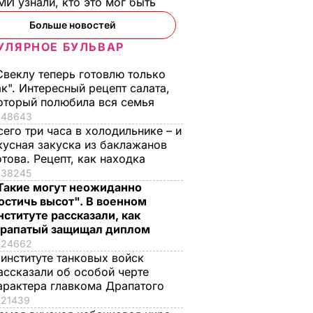
И узнали, кто это мог быть
вать
Больше новостей
ИКА
УЛЯРНОЕ БУЛЬВАР
Свеклу теперь готовлю только
ак". Интересный рецепт салата,
оторый полюбила вся семья
48643
сего три часа в холодильнике – и
кусная закуска из баклажанов
отова. Рецепт, как находка
38245
Такие могут неожиданно
ая соль
Мария Бурмака: Нам
Нежные
остичь высот". В военном
ции,
говорят, что будет
бельгийские вафли
нституте рассказали, как
 и
тяжелая зима, и я не
из кисломолочного
рапатый защищал диплом
нках не
знаю, что делать,
сыра – идеальны д
24662
потому что мне
чаепития. Рецепт с
 институте танковых войск
некуда ехать
точными
ассказали об особой черте
ЬВАР
арактера главкома Драпатого
пропорциями
5 августа, 17.46
БУЛЬВАР
21439
5 августа, 16.49
БУЛЬВАР