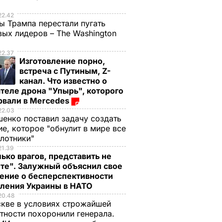
е
22.42
ы Трампа перестали пугать
ых лидеров – The Washington
22.37
Изготовление порно,
встреча с Путиным, Z-
канал. Что известно о
теле дрона "Упырь", которого
рвали в Mercedes
22.03
енко поставил задачу создать
е, которое "обнулит в мире все
илотники"
21.39
ько врагов, представить не
те". Залужный объяснил свое
ение о бесперспективности
пления Украины в НАТО
ий
20.48
кве в условиях строжайшей
тности похоронили генерала.