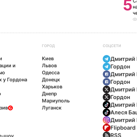
5
С
н
ч
ГОРОД
СОЦСЕТИ
и
Киев
Дмитрий 
ации и
Львов
Гордон
ью
Одесса
Дмитрий 
х у Гордона
Донецк
Гордон
Харьков
Дмитрий 
р
Днепр
Гордон
Мариуполь
Дмитрий 
зив
Луганск
Алеся Ба
Дмитрий 
Flipboard
ы
RSS
e-шоу