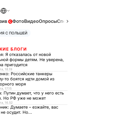
В
зив
Фото
Видео
Опросы
Спецпроекты
Война в Ук
ИЯ С ПОЛЬШЕЙ
ЖИЕ БЛОГИ
ая:
Я отказалась от новой
ной формы детям. Не уверена,
на пригодится
та, 18.19
енко:
Российские танкеры
у-то боятся идти домой из
орного моря
а, 17.15
а:
Путин думает, что у него есть
. Но РФ уже не может
та, 16.52
рник:
Думаете – езжайте, вас
 не осудит. Но...