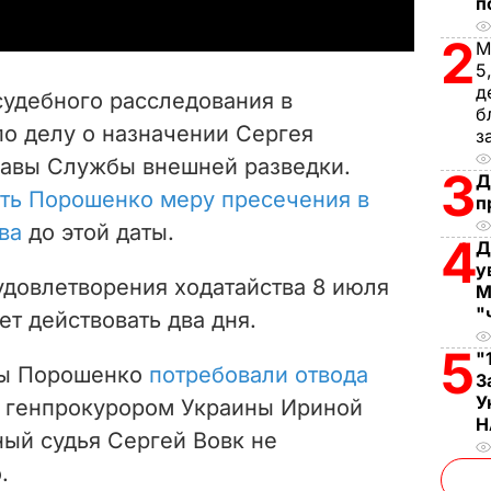
п
y
2
М
V
5
д
судебного расследования в
б
i
по делу о назначении Сергея
з
лавы Службы внешней разведки.
d
3
Д
ть Порошенко меру пресечения в
п
e
ва
до этой даты.
4
Д
o
у
удовлетворения ходатайства 8 июля
М
"
ет действовать два дня.
5
"
ты Порошенко
потребовали отвода
З
У
с генпрокурором Украины Ириной
Н
ный судья Сергей Вовк не
.