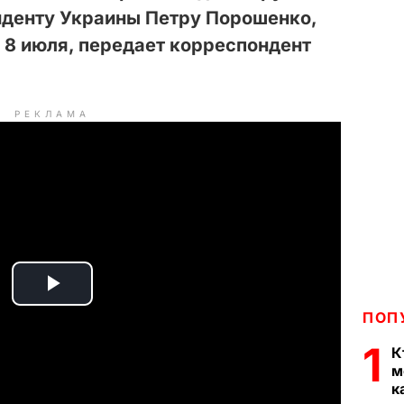
иденту Украины Петру Порошенко,
 8 июля, передает корреспондент
РЕКЛАМА
P
ПОП
l
1
К
м
a
к