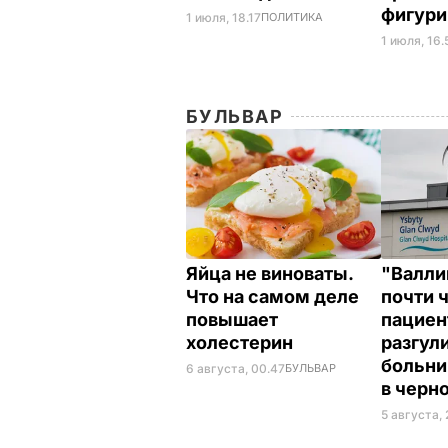
фигур
1 июля, 18.17
ПОЛИТИКА
1 июля, 16.
БУЛЬВАР
Яйца не виноваты.
"Валли
Что на самом деле
почти 
повышает
пациен
холестерин
разгул
больни
6 августа, 00.47
БУЛЬВАР
в черн
5 августа, 