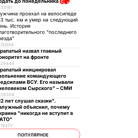
одать до понедельника
33181
ужчина проехал на велосипеде
,3 тыс. км и умер на следующий
ень. История
лаготворительного "последнего
аезда"
30554
рапатый назвал главный
риоритет на фронте
29444
рапатый инициировал
вольнение командующего
едсилами ВСУ. Его называли
человеком Сырского" – СМИ
28304
12 лет слушал сказки".
алужный объяснил, почему
краина "никогда не вступит в
АТО"
19377
ПОПУЛЯРНОЕ