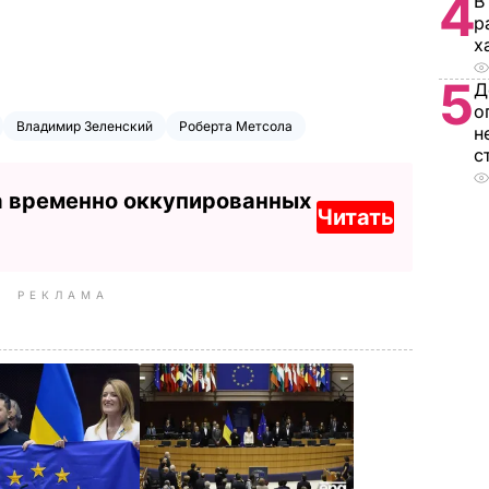
4
В
р
х
5
Д
о
Владимир Зеленский
Роберта Метсола
н
с
а временно оккупированных
Читать
РЕКЛАМА