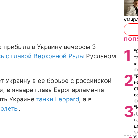
умира
ПОП
а прибыла в Украину вечером 3
1
"
сь с главой Верховной Рады
Русланом
т
к
2
"
 Украину в ее борьбе с российской
н
с
и, в январе глава Европарламента
с
ить Украине
танки Leopard
, а в
3
"
молеты
.
Д
н
д