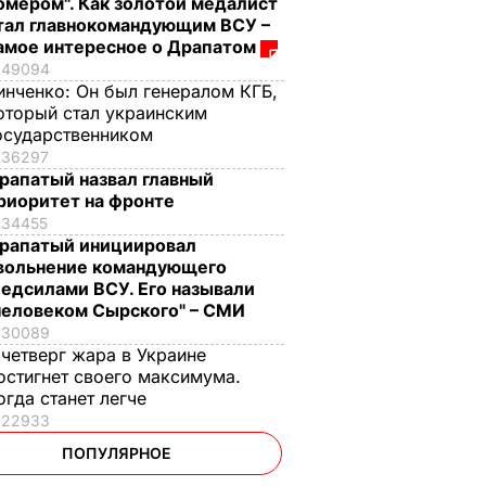
омером". Как золотой медалист
тал главнокомандующим ВСУ –
амое интересное о Драпатом
49094
инченко:
Он был генералом КГБ,
оторый стал украинским
осударственником
36297
рапатый назвал главный
риоритет на фронте
34455
рапатый инициировал
вольнение командующего
едсилами ВСУ. Его называли
человеком Сырского" – СМИ
30089
 четверг жара в Украине
остигнет своего максимума.
огда станет легче
22933
ПОПУЛЯРНОЕ