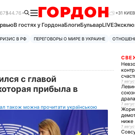
.67
$44.76
+31 КИЕВ
ервью
В гостях у Гордона
Блоги
Бульвар
LIVE
Эксклю
РИЗИС В РФ
ПЕРЕГОВОРЫ О МИРЕ В УКРАИНЕ
ОТНОШЕН
СВЕ
Невз
контр
счас
ился с главой
7 авгус
Леви
которая прибыла в
союзн
драла
7 август
іал також можна прочитати українською
Жори
демот
ниже
7 авгус
Совс