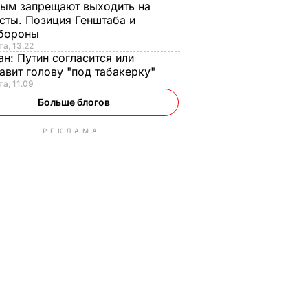
ым запрещают выходить на
сты. Позиция Генштаба и
бороны
та, 13.22
ан:
Путин согласится или
авит голову "под табакерку"
та, 11.09
Больше блогов
РЕКЛАМА