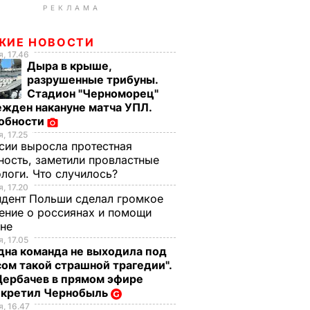
РЕКЛАМА
ЖИЕ НОВОСТИ
, 17.46
Дыра в крыше,
разрушенные трибуны.
Стадион "Черноморец"
жден накануне матча УПЛ.
обности
, 17.25
сии выросла протестная
ность, заметили провластные
логи. Что случилось?
, 17.20
дент Польши сделал громкое
ение о россиянах и помощи
ине
, 17.05
дна команда не выходила под
ом такой страшной трагедии".
Щербачев в прямом эфире
екретил Чернобыль
, 16.47