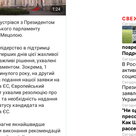
СВЕ
Сегодня
повре
Подр
Сегодня
В Рос
актив
социо
Сегодня
Прези
заявл
Укра
Сегодня
"Ни о
пресс
Как 
расс
Сегодня