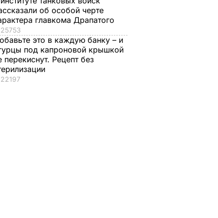
 институте танковых войск
ассказали об особой черте
арактера главкома Драпатого
25753
обавьте это в каждую банку – и
гурцы под капроновой крышкой
е перекиснут. Рецепт без
терилизации
22197