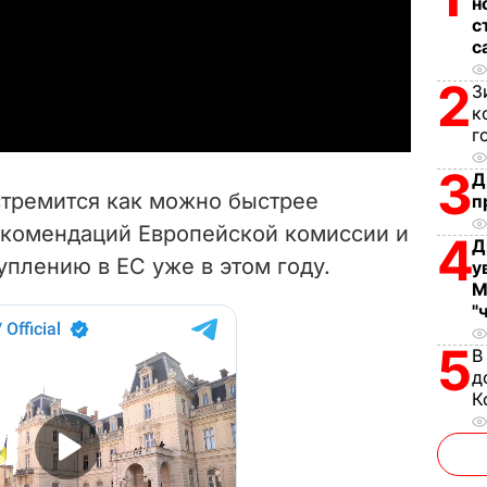
н
l
с
с
a
2
З
к
y
г
V
3
Д
стремится как можно быстрее
п
i
екомендаций Европейской комиссии и
4
Д
уплению в ЕС уже в этом году.
d
у
М
"
e
5
В
o
д
К