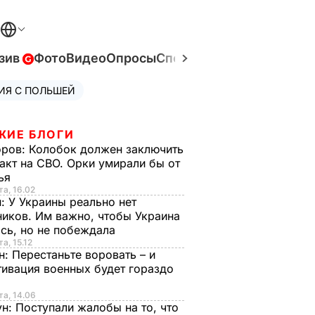
зив
Фото
Видео
Опросы
Спецпроекты
Война в Ук
ИЯ С ПОЛЬШЕЙ
ЖИЕ БЛОГИ
оров:
Колобок должен заключить
акт на СВО. Орки умирали бы от
тья
та, 16.02
н:
У Украины реально нет
иков. Им важно, чтобы Украина
сь, но не побеждала
а, 15.12
н:
Перестаньте воровать – и
ивация военных будет гораздо
та, 14.06
ун:
Поступали жалобы на то, что