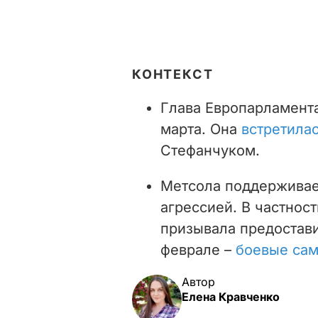
КОНТЕКСТ
Глава Европарламент
марта. Она
встретила
Стефанчуком.
Метсола поддерживает
агрессией. В частност
призывала предостав
феврале –
боевые са
Автор
Елена Кравченко