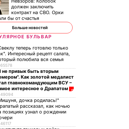
Невзоров:
Колобок
должен заключить
контракт на СВО. Орки
ли бы от счастья
Больше новостей
УЛЯРНОЕ БУЛЬВАР
Свеклу теперь готовлю только
ак". Интересный рецепт салата,
оторый полюбила вся семья
65578
Я не привык быть вторым
омером". Как золотой медалист
тал главнокомандующим ВСУ –
амое интересное о Драпатом
49094
Мишуня, дочка родилась!"
рапатый рассказал, как ночью
а позициях узнал о рождении
очери
46117