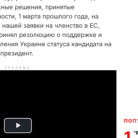
жные решения, принятые
ости, 1 марта прошлого года, на
 нашей заявки на членство в ЕС,
принял резолюцию о поддержке и
ления Украине статуса кандидата на
 президент.
РЕКЛАМА
ПОП
P
1
"