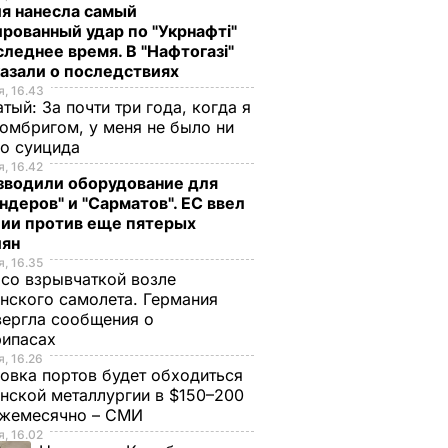
я нанесла самый
рованный удар по "Укрнафті"
следнее время. В "Нафтогазі"
азали о последствиях
, 16.43
тый: За почти три года, когда я
омбригом, у меня не было ни
го суицида
, 16.42
зводили оборудование для
ндеров" и "Сарматов". ЕС ввел
ции против еще пятерых
иян
, 16.35
со взрывчаткой возле
нского самолета. Германия
ергла сообщения о
рипасах
, 16.26
овка портов будет обходиться
нской металлургии в $150–200
ежемесячно – СМИ
, 16.02