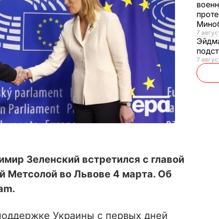
военн
проте
Мино
7 авгус
Эйдм
подст
7 авгус
имир Зеленский встретился с главой
 Метсолой во Львове 4 марта. Об
am.
 поддержке Украины с первых дней