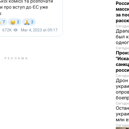
Росси
масси
за по
расск
Сегодня
Драпа
был к
одно
Сегодня
Прои
"Иска
РЕКЛАМА
санк
росс
Сегодня
Дрон 
украи
опров
боеп
Сегодня
Остан
украи
млн 
Сегодня