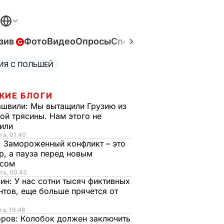
зив
Фото
Видео
Опросы
Спецпроекты
Война в Ук
ИЯ С ПОЛЬШЕЙ
ЖИЕ БЛОГИ
ашвили:
Мы вытащили Грузию из
ой трясины. Нам этого не
тили
та, 01.40
:
Замороженный конфликт – это
р, а пауза перед новым
исом
та, 00.43
рин:
У нас сотни тысяч фиктивных
нтов, еще больше прячется от
та, 19.48
оров:
Колобок должен заключить