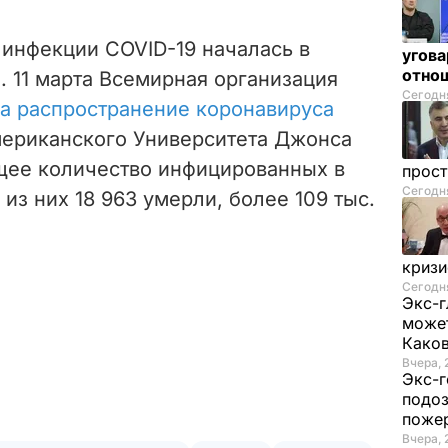
инфекции COVID-19 началась в
угова
отнош
е. 11 марта Всемирная организация
Сегодня
а распространение коронавируса
ериканского Университета Джонса
бщее количество инфицированных в
прос
Сегодня
из них 18 963 умерли, более 109 тыс.
криз
Сегодня
Экс-г
может
Како
Вчера, 
Экс-г
подоз
поже
Вчера, 