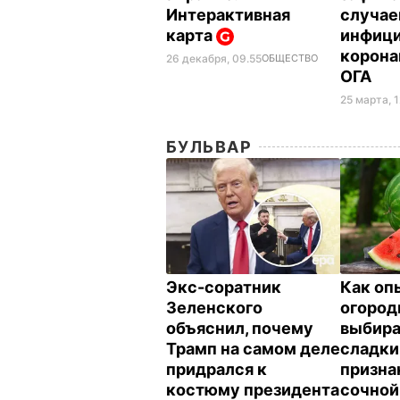
Интерактивная
случае
карта
инфици
корона
26 декабря, 09.55
ОБЩЕСТВО
ОГА
25 марта, 1
БУЛЬВАР
Экс-соратник
Как оп
Зеленского
огород
объяснил, почему
выбир
Трамп на самом деле
сладки
придрался к
призна
костюму президента
сочной