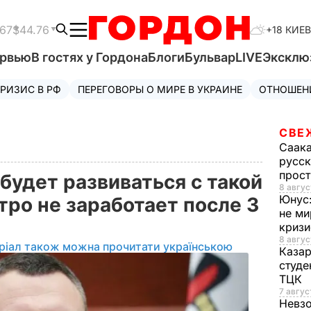
.67
$44.76
+18 КИЕВ
ервью
В гостях у Гордона
Блоги
Бульвар
LIVE
Эксклю
РИЗИС В РФ
ПЕРЕГОВОРЫ О МИРЕ В УКРАИНЕ
ОТНОШЕН
СВЕ
Саак
русск
прос
будет развиваться с такой
8 авгус
Юнус
тро не заработает после 3
не ми
криз
8 авгус
ріал також можна прочитати українською
Каза
студе
ТЦК
7 авгус
Невз