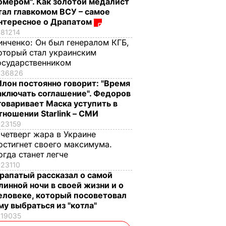
омером". Как золотой медалист
тал главкомом ВСУ – самое
нтересное о Драпатом
81214
инченко:
Он был генералом КГБ,
оторый стал украинским
осударственником
36826
Илон постоянно говорит: "Время
аключать соглашение". Федоров
говаривает Маска уступить в
тношении Starlink – СМИ
23159
 четверг жара в Украине
остигнет своего максимума.
огда станет легче
23110
рапатый рассказал о самой
линной ночи в своей жизни и о
еловеке, который посоветовал
му выбраться из "котла"
19035