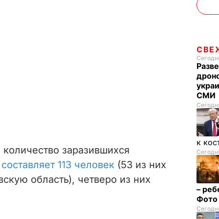
СВЕ
Сегодня
Разве
дрон
украи
СМИ
Сегодня
к кос
а количество заразившихся
Сегодня
е
составляет 113 человек
(53 из них
вскую область), четверо из них
– реб
Фот
Сегодня