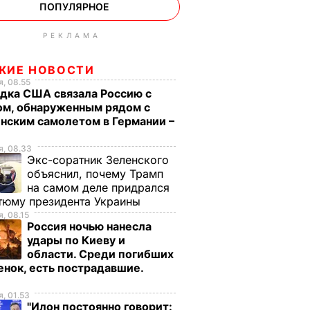
ПОПУЛЯРНОЕ
РЕКЛАМА
ЖИЕ НОВОСТИ
, 08.55
дка США связала Россию с
ом, обнаруженным рядом с
нским самолетом в Германии –
, 08.33
Экс-соратник Зеленского
объяснил, почему Трамп
на самом деле придрался
тюму президента Украины
, 08.15
Россия ночью нанесла
удары по Киеву и
области. Среди погибших
енок, есть пострадавшие.
о
, 01.53
"Илон постоянно говорит: