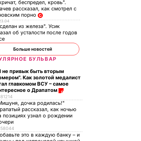
кричат, беспредел, кровь".
чев рассказал, как смотрел с
новским порно
23.04
 сделан из железа". Усик
азал об усталости после годов
ксе
Больше новостей
УЛЯРНОЕ БУЛЬВАР
Я не привык быть вторым
омером". Как золотой медалист
тал главкомом ВСУ – самое
нтересное о Драпатом
81214
Мишуня, дочка родилась!"
рапатый рассказал, как ночью
а позициях узнал о рождении
очери
бщил о
58044
згового
обавьте это в каждую банку – и