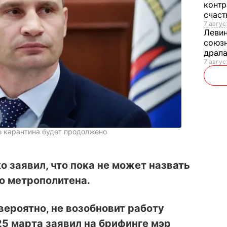
контр
счас
7 авгус
Леви
союзн
драла
7 август
е карантина будет продолжено
о заявил, что пока не может назвать
о метрополитена.
вероятно, не возобновит работу
25 марта заявил на брифинге мэр