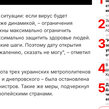
н
с
V
и
ситуации: если вирус будет
2
i
З
 же динамикой, – ограничения
к
лжны максимально ограничить
г
d
ксимально защитить здоровье людей.
3
"
e
акие шаги. Поэтому дату открытия
з
у
жалению, сказать не могу", – отметил
o
о
4
В
д
бота трех украинских метрополитенов
К
о и днепровского – была остановлена
5
Д
истров. Такие же меры, подчеркнул
д
вропейскими странами.
ч
е