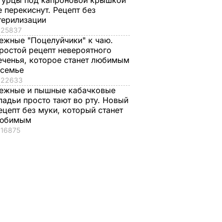
гурцы под капроновой крышкой
 на
е перекиснут. Рецепт без
ие
терилизации
25837
ежные "Поцелуйчики" к чаю.
ТИКА
ростой рецепт невероятного
еченья, которое станет любимым
 семье
22633
ежные и пышные кабачковые
ладьи просто тают во рту. Новый
ецепт без муки, который станет
юбимым
16875
вроде
Гости думают, что
"Ничего навязывать
пока не
это закуска из
не буду". Драпатый
сеть
ресторана. Как
рассказал, какую
ки
приготовить нежные
профессию выбрал
баклажанные
его сын
м
рулетики без
7 августа, 19.44
БУЛЬВАР