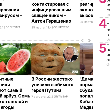
о
в
контактировал с
реагирования
н
рования
инфицированным
экономическ
с
вирусом –
священником –
вызовы
4
Н
Антон Геращенко
25 марта, 10.55
ПОЛИ
П
2.19
ПОЛИТИКА
25 марта, 11.49
ОБЩЕСТВО
п
в
5
Н
о
р
л
ытные
В России жестоко
"Димка был 
ники
унизили любимого
нормальный, 
ают самый
героя Путина
сбухался". В 
й арбуз. Семь
попали сним
7 августа, 23.32
БУЛЬВАР
ков спелой и
Кабаевой с
 ягоды
Медведевы