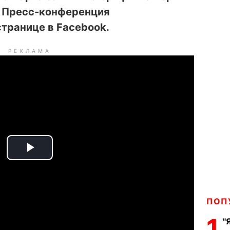
. Пресс-конференция
странице в Facebook.
РЕКЛАМА
P
l
ПОП
a
1
"
y