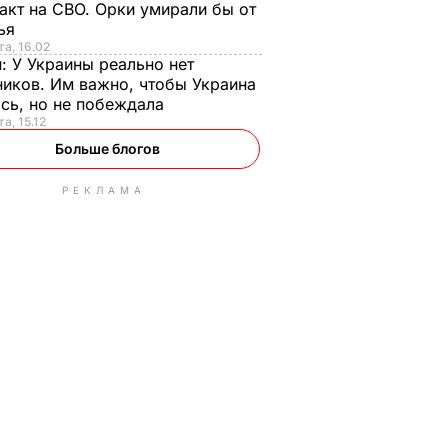
акт на СВО. Орки умирали бы от
тья
та, 16.02
н:
У Украины реально нет
иков. Им важно, чтобы Украина
сь, но не побеждала
а, 15.12
Больше блогов
РЕКЛАМА