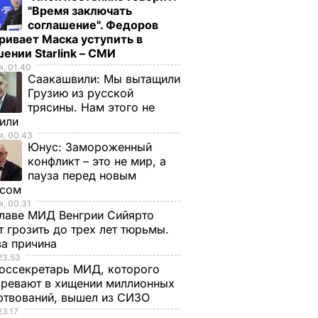
"Время заключать
соглашение". Федоров
ривает Маска уступить в
ении Starlink – СМИ
, 01.40
Саакашвили:
Мы вытащили
Грузию из русской
трясины. Нам этого не
тили
, 00.43
Юнус:
Замороженный
конфликт – это не мир, а
пауза перед новым
исом
, 00.31
лаве МИД Венгрии Сийярто
 грозить до трех лет тюрьмы.
ва причина
23.53
оссекретарь МИД, которого
ревают в хищении миллионных
ртвований, вышел из СИЗО
23.17