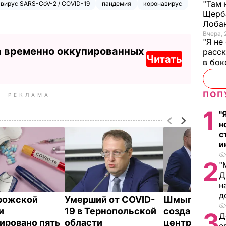
"Там 
вирус SARS-CoV-2 / COVID-19
пандемия
коронавирус
Щерба
Лоба
Вчера, 
"Я не
а временно оккупированных
расск
Читать
в бо
ПОП
РЕКЛАМА
1
"
н
с
и
2
"
Д
н
д
рожской
Умерший от COVID-
Шмыгаль соо
и
19 в Тернопольской
создании "мо
3
Д
ировано пять
области
центра" для