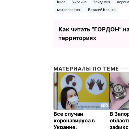
Киев
Украина
эпидемия
корона
метрополитен
Виталий Кличко
Как читать ”ГОРДОН” н
территориях
МАТЕРИАЛЫ ПО ТЕМЕ
Все случаи
В Запо
коронавируса в
област
Украине.
зафикс