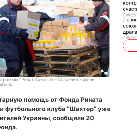
контр
счас
7 авгус
Леви
союзн
драла
7 август
ограммы "Ринат Ахметов – Спасение жизней"
cebook
итарную помощь от Фонда Рината
и футбольного клуба "Шахтер" уже
жителей Украины, сообщили 20
Фонда.