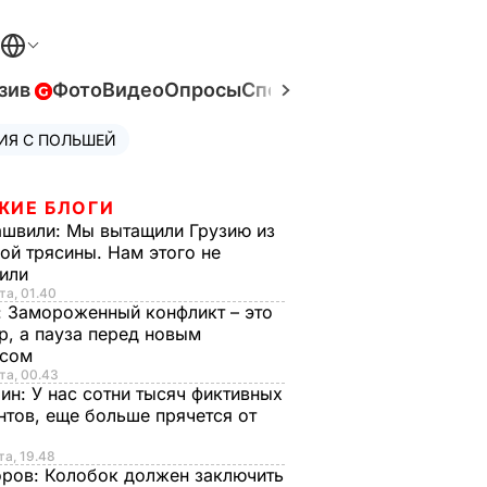
зив
Фото
Видео
Опросы
Спецпроекты
Война в Ук
ИЯ С ПОЛЬШЕЙ
ЖИЕ БЛОГИ
ашвили:
Мы вытащили Грузию из
ой трясины. Нам этого не
тили
та, 01.40
:
Замороженный конфликт – это
р, а пауза перед новым
исом
та, 00.43
рин:
У нас сотни тысяч фиктивных
нтов, еще больше прячется от
та, 19.48
оров:
Колобок должен заключить