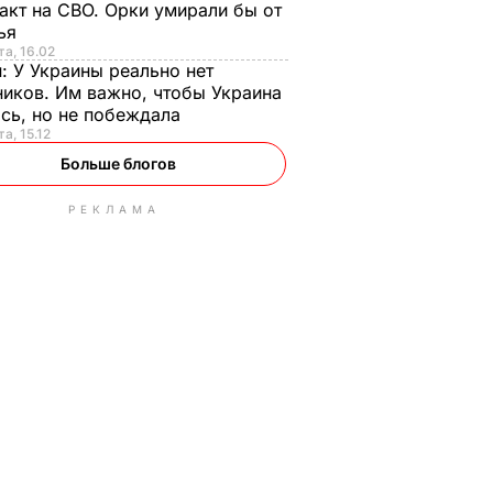
акт на СВО. Орки умирали бы от
тья
та, 16.02
н:
У Украины реально нет
иков. Им важно, чтобы Украина
сь, но не побеждала
а, 15.12
Больше блогов
РЕКЛАМА