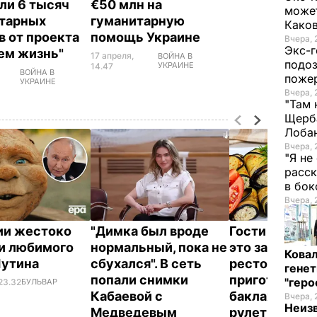
ли 6 тысяч
€50 млн на
может
тарных
гуманитарную
Како
в от проекта
помощь Украине
Вчера, 
Экс-г
ем жизнь"
17 апреля,
ВОЙНА В
подоз
УКРАИНЕ
14.47
ВОЙНА В
поже
УКРАИНЕ
Вчера, 
"Там 
Щерба
Лоба
Вчера, 
"Я не
расск
в бо
Вчера, 
ии жестоко
"Димка был вроде
Гости думают
и любимого
нормальный, пока не
это закуска и
Кова
Путина
сбухался". В сеть
ресторана. К
генет
попали снимки
приготовить
"гер
23.32
БУЛЬВАР
Кабаевой с
баклажанны
Вчера, 
Неиз
Медведевым
рулетики без