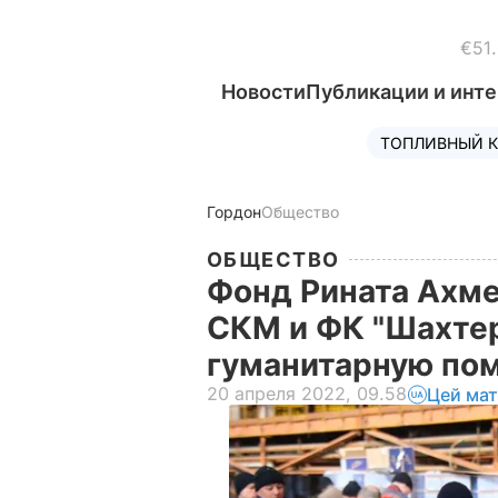
€51
Новости
Публикации и инт
ТОПЛИВНЫЙ К
Гордон
Общество
ОБЩЕСТВО
Фонд Рината Ахме
СКМ и ФК "Шахтер
гуманитарную пом
20 апреля 2022, 09.58
Цей мат