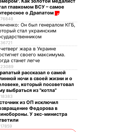
омером". Как золотой медалист
тал главкомом ВСУ – самое
нтересное о Драпатом
76848
инченко:
Он был генералом КГБ,
оторый стал украинским
осударственником
36721
 четверг жара в Украине
остигнет своего максимума.
огда станет легче
23089
рапатый рассказал о самой
линной ночи в своей жизни и о
еловеке, который посоветовал
му выбраться из "котла"
18383
сточник из ОП исключил
озвращение Федорова в
инобороны. У экс-министра
тветили
17859