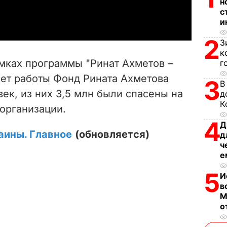
н
a
с
и
y
2
З
V
к
мках программы "Ринат Ахметов –
г
i
лет работы Фонд Рината Ахметова
3
В
ек, из них 3,5 млн были спасены на
д
d
К
организации.
e
4
Д
аины. Главное
(обновляется)
д
o
ч
е
5
И
в
М
о