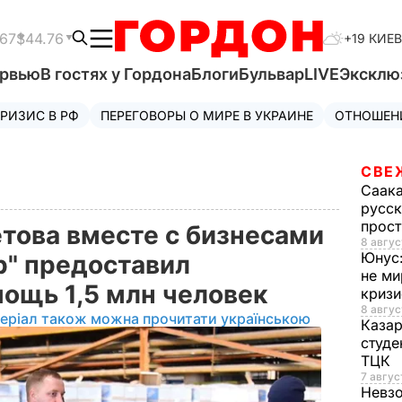
.67
$44.76
+19 КИЕВ
ервью
В гостях у Гордона
Блоги
Бульвар
LIVE
Эксклю
РИЗИС В РФ
ПЕРЕГОВОРЫ О МИРЕ В УКРАИНЕ
ОТНОШЕН
СВЕ
Саак
русск
прос
това вместе с бизнесами
8 авгус
Юнус
" предоставил
не ми
ощь 1,5 млн человек
криз
8 авгус
еріал також можна прочитати українською
Каза
студе
ТЦК
7 авгус
Невз