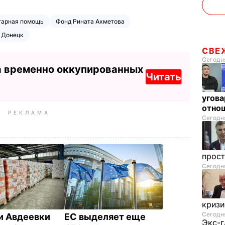
тарная помощь
Фонд Рината Ахметова
 Донецк
СВЕ
Сегодня
а временно оккупированных
Читать
угова
отнош
РЕКЛАМА
Сегодня
прос
Сегодня
криз
Сегодня
 Авдеевки
ЕС выделяет еще
Экс-г