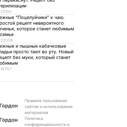
е перекиснут. Рецепт без
терилизации
25150
ежные "Поцелуйчики" к чаю.
ростой рецепт невероятного
еченья, которое станет любимым
 семье
22508
ежные и пышные кабачковые
ладьи просто тают во рту. Новый
ецепт без муки, который станет
юбимым
16767
Правила пользования
Гордон
сайтом и использования
материалов
Политика
Гордон
конфиденциальности и