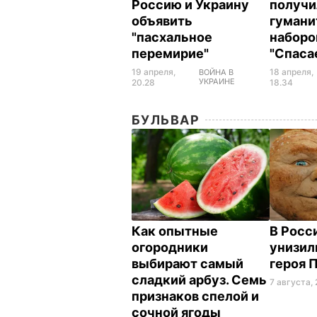
Россию и Украину
получи
объявить
гумани
"пасхальное
наборо
перемирие"
"Спаса
19 апреля,
18 апреля,
ВОЙНА В
УКРАИНЕ
20.28
18.34
БУЛЬВАР
Как опытные
В Росс
огородники
унизил
выбирают самый
героя 
сладкий арбуз. Семь
7 августа, 
признаков спелой и
сочной ягоды