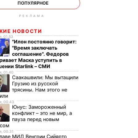
ПОПУЛЯРНОЕ
РЕКЛАМА
ЖИЕ НОВОСТИ
, 01.53
"Илон постоянно говорит:
"Время заключать
соглашение". Федоров
ривает Маска уступить в
ении Starlink – СМИ
, 01.40
Саакашвили:
Мы вытащили
Грузию из русской
трясины. Нам этого не
тили
, 00.43
Юнус:
Замороженный
конфликт – это не мир, а
пауза перед новым
исом
, 00.31
лаве МИД Венгрии Сийярто