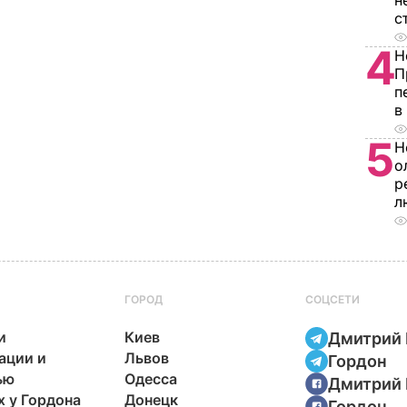
н
с
4
Н
П
п
в
5
Н
о
р
л
ГОРОД
СОЦСЕТИ
и
Киев
Дмитрий 
ации и
Львов
Гордон
ью
Одесса
Дмитрий 
х у Гордона
Донецк
Гордон