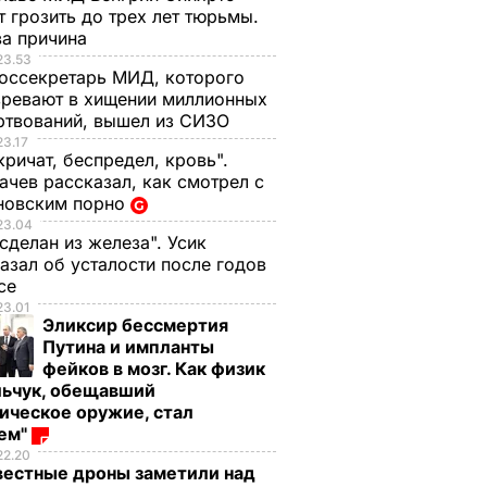
 грозить до трех лет тюрьмы.
ва причина
23.53
оссекретарь МИД, которого
ревают в хищении миллионных
ртвований, вышел из СИЗО
23.17
кричат, беспредел, кровь".
чев рассказал, как смотрел с
новским порно
23.04
 сделан из железа". Усик
азал об усталости после годов
ксе
23.01
Эликсир бессмертия
Путина и импланты
, что
"Ничего навязывать
Смешайте это с
фейков в мозг. Как физик
з
не буду". Драпатый
мукой – и целая гор
льчук, обещавший
ак
рассказал, какую
мягких, словно пух,
ическое оружие, стал
 нежные
профессию выбрал
пирожков готова.
оем"
е
его сын
Самый лучший
22.20
вестные дроны заметили над
рецепт
7 августа, 19.44
БУЛЬВАР