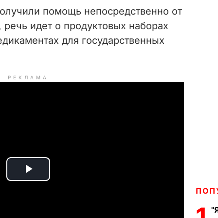
 получили помощь непосредственно от
 речь идет о продуктовых наборах
едикаментах для государственных
РЕКЛАМА
P
ПОП
l
1
"