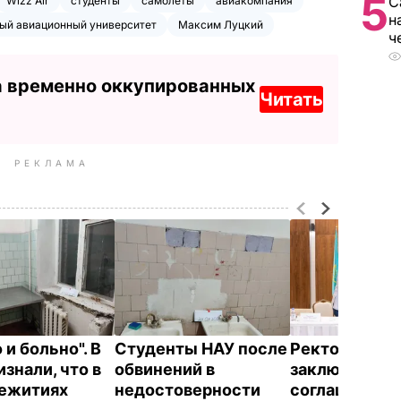
5
С
Wizz Air
студенты
самолеты
авиакомпания
н
ый авиационный университет
Максим Луцкий
ч
а временно оккупированных
Читать
РЕКЛАМА
и больно". В
Студенты НАУ после
Ректор НАУ 
знали, что в
обвинений в
заключил
ежитиях
недостоверности
соглашение с