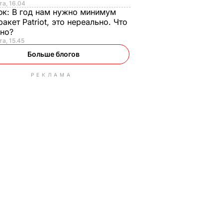
та, 16.04
юк:
В год нам нужно минимум
ракет Patriot, это нереально. Что
ьно?
та, 15.45
Больше блогов
РЕКЛАМА