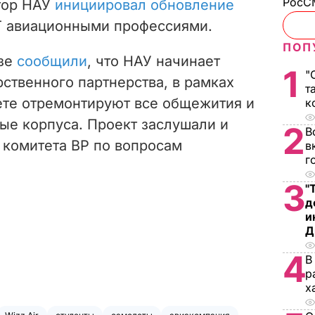
РосСМ
ктор НАУ
инициировал обновление
 авиационными профессиями.
ПОП
узе
сообщили
, что НАУ начинает
1
"
рственного партнерства, в рамках
т
ете отремонтируют все общежития и
к
ые корпуса. Проект заслушали и
2
В
 комитета ВР по вопросам
в
г
3
"
д
и
Д
4
В
р
х