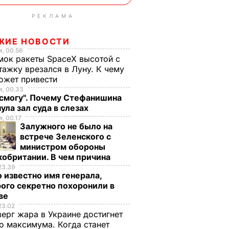
РЕКЛАМА
ЖИЕ НОВОСТИ
, 00.56
ок ракеты SpaceX высотой с
тажку врезался в Луну. К чему
ожет привести
, 00.33
 смогу". Почему Стефанишина
ула зал суда в слезах
, 00.17
Залужного не было на
встрече Зеленского с
министром обороны
обритании. В чем причина
23.39
 известно имя генерала,
ого секретно похоронили в
ве
23.02
верг жара в Украине достигнет
о максимума. Когда станет