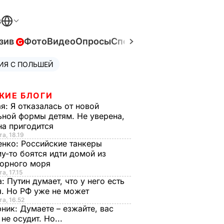
В
зив
Фото
Видео
Опросы
Спецпроекты
Война в Ук
ИЯ С ПОЛЬШЕЙ
ЖИЕ БЛОГИ
ая:
Я отказалась от новой
ной формы детям. Не уверена,
на пригодится
та, 18.19
енко:
Российские танкеры
у-то боятся идти домой из
орного моря
а, 17.15
а:
Путин думает, что у него есть
. Но РФ уже не может
та, 16.52
рник:
Думаете – езжайте, вас
 не осудит. Но...