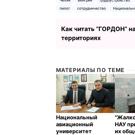
Чехия
Венгрия
трудоустройство
пилот
сотрудничество
Национальн
Как читать ”ГОРДОН” н
территориях
МАТЕРИАЛЫ ПО ТЕМЕ
Национальный
"Жалко 
авиационный
НАУ при
университет
их общ