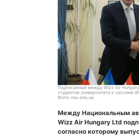
Подписанный между Wizz Air Hungary
студентов университета к сессиям Wi
Фото: nau.edu.ua
Между Национальным ав
Wizz Air Hungary Ltd под
согласно которому выпус