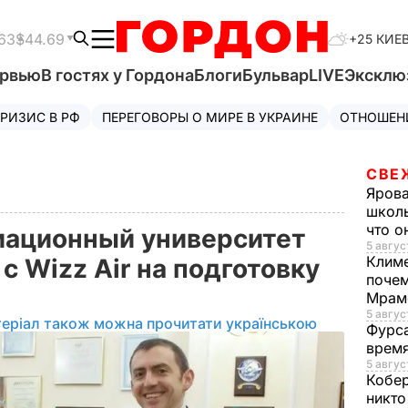
63
$44.69
+25 КИЕ
ервью
В гостях у Гордона
Блоги
Бульвар
LIVE
Эксклю
РИЗИС В РФ
ПЕРЕГОВОРЫ О МИРЕ В УКРАИНЕ
ОТНОШЕН
СВЕ
Яров
школь
что о
иационный университет
5 авгус
Клим
с Wizz Air на подготовку
почем
Мрам
5 август
теріал також можна прочитати українською
Фурс
время
5 авгус
Кобе
никто