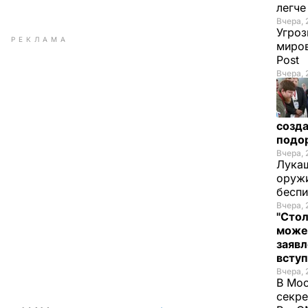
легч
Вчера, 
Угроз
РЕКЛАМА
миров
Post
Вчера, 
созда
подо
Вчера, 
Лукаш
оружи
бесп
Вчера, 
"Стол
може
заявл
всту
Вчера, 
В Мос
секре