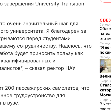
e
о завершения University Transition
o
СВЕ
это очень значительный шаг для
Сегодня
Облом
го университета. Я благодарен за
пятиэ
крываются перед студентами
это м
Сегодня
ашему сотрудничеству. Надеюсь, что
"Я не
покин
бота будет приносить пользу как
Сегодня
ти квалифицированных и
листов", – сказал ректор НАУ
Велик
Вчера, 
Стало
ет 200 пассажирских самолетов, что
котор
нное трудоустройство для
Моск
Вчера, 
 в вузе.
В чет
своег