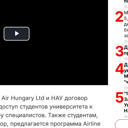
п
2
М
5
д
б
з
P
3
Д
l
п
4
a
Д
у
М
y
"
V
5
"
Air Hungary Ltd и НАУ договор
З
i
У
оступ студентов университета к
Н
ру специалистов. Также студентам,
d
р, предлагается программа Airline