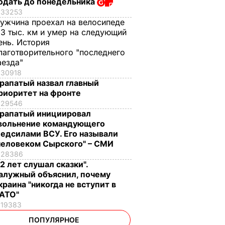
одать до понедельника
33253
ужчина проехал на велосипеде
,3 тыс. км и умер на следующий
ень. История
лаготворительного "последнего
аезда"
30918
рапатый назвал главный
риоритет на фронте
29546
рапатый инициировал
вольнение командующего
едсилами ВСУ. Его называли
человеком Сырского" – СМИ
28386
12 лет слушал сказки".
алужный объяснил, почему
краина "никогда не вступит в
АТО"
19383
ПОПУЛЯРНОЕ