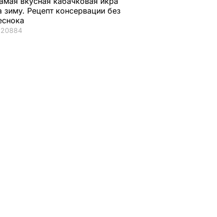
амая вкусная кабачковая икра
а зиму. Рецепт консервации без
еснока
20884
Луцкий