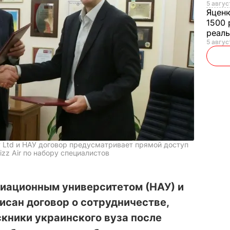
5 авгус
Яцен
1500 
реал
5 авгус
 Ltd и НАУ договор предусматривает прямой доступ
zz Air по набору специалистов
иационным университетом (НАУ) и
писан договор о сотрудничестве,
кники украинского вуза после