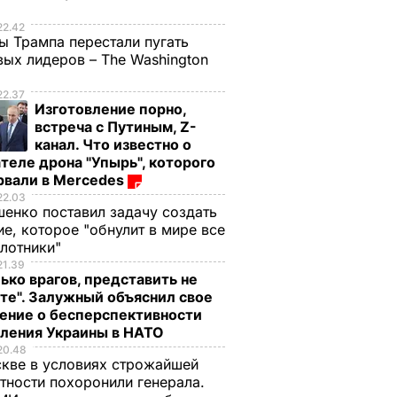
е
22.42
ы Трампа перестали пугать
ых лидеров – The Washington
22.37
Изготовление порно,
встреча с Путиным, Z-
канал. Что известно о
теле дрона "Упырь", которого
рвали в Mercedes
22.03
енко поставил задачу создать
е, которое "обнулит в мире все
илотники"
21.39
ько врагов, представить не
те". Залужный объяснил свое
ение о бесперспективности
пления Украины в НАТО
20.48
кве в условиях строжайшей
тности похоронили генерала.