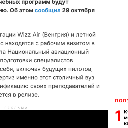
чебных программ будут
ию. Об этом
сообщил
29 октября
гации Wizz Air (Венгрия) и летной
ас находятся с
рабочим визитом в
ла Национальный авиационный
 подготовки специалистов
себя, включая будущих пилотов,
ертиз именно этот столичный вуз
ификацию своих преподавателей и
тся в релизе.
ПОП
РЕКЛАМА
1
К
м
к