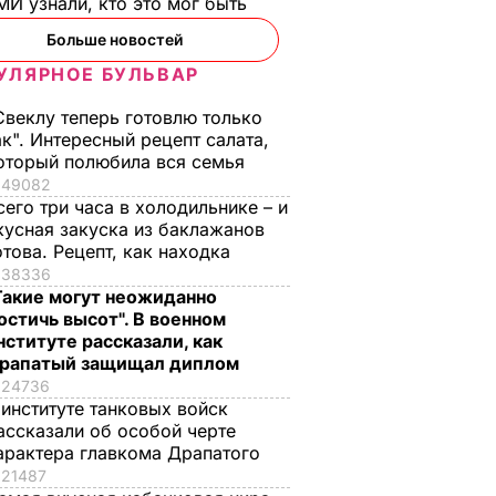
И узнали, кто это мог быть
Больше новостей
УЛЯРНОЕ БУЛЬВАР
Свеклу теперь готовлю только
ак". Интересный рецепт салата,
оторый полюбила вся семья
49082
сего три часа в холодильнике – и
кусная закуска из баклажанов
отова. Рецепт, как находка
38336
Такие могут неожиданно
остичь высот". В военном
нституте рассказали, как
рапатый защищал диплом
24736
 институте танковых войск
ассказали об особой черте
арактера главкома Драпатого
21487