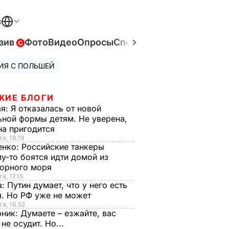
В
зив
Фото
Видео
Опросы
Спецпроекты
Война в Ук
ИЯ С ПОЛЬШЕЙ
ЖИЕ БЛОГИ
ая:
Я отказалась от новой
ной формы детям. Не уверена,
на пригодится
та, 18.19
енко:
Российские танкеры
у-то боятся идти домой из
орного моря
а, 17.15
а:
Путин думает, что у него есть
. Но РФ уже не может
та, 16.52
рник:
Думаете – езжайте, вас
 не осудит. Но...