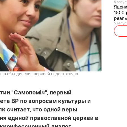
5 авгус
Яцен
1500 
реал
5 авгус
ть в объединение церквей недостаточно
тии "Самопоміч", первый
ета ВР по вопросам культуры и
к считает, что одной веры
ия единой православной церкви в
ежконфессионный диалог.