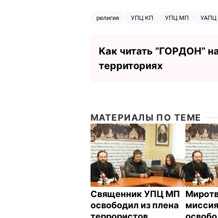
религия
УПЦ КП
УПЦ МП
УАПЦ
Как читать ”ГОРДОН” н
территориях
МАТЕРИАЛЫ ПО ТЕМЕ
Священник УПЦ МП
Миротв
освободил из плена
мисси
террористов
освобо