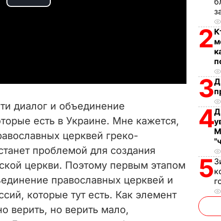
б
P
з
l
2
К
м
a
к
п
y
3
Д
п
V
ти диалог и объединение
4
Д
i
торые есть в Украине. Мне кажется,
у
М
равославных церквей греко-
d
"
станет проблемой для создания
e
5
З
ской церкви. Поэтому первым этапом
к
ъединение православных церквей и
o
г
сий, которые тут есть. Как элемент
о верить, но верить мало,