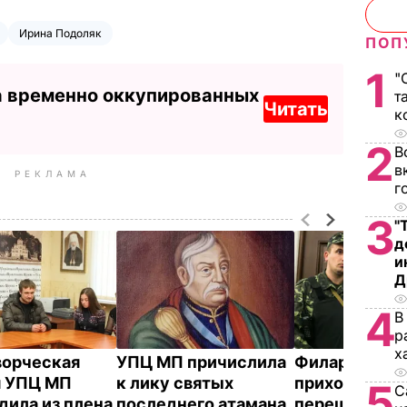
Ирина Подоляк
ПОП
1
"
а временно оккупированных
т
Читать
к
2
В
в
РЕКЛАМА
г
3
"
д
и
Д
4
В
р
х
орческая
УПЦ МП причислила
Филарет: 30
я УПЦ МП
к лику святых
приходов УП
5
С
дила из плена
последнего атамана
перешли в К