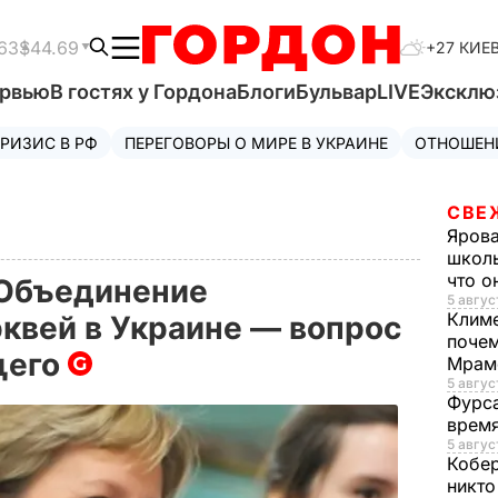
63
$44.69
+27 КИЕ
ервью
В гостях у Гордона
Блоги
Бульвар
LIVE
Эксклю
РИЗИС В РФ
ПЕРЕГОВОРЫ О МИРЕ В УКРАИНЕ
ОТНОШЕН
СВЕ
Яров
школь
что о
 Объединение
5 авгус
Клим
квей в Украине — вопрос
почем
щего
Мрам
5 август
Фурс
время
5 авгус
Кобе
никто