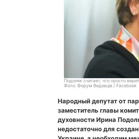
Подоляк считает, что просто вери
Фото: Форум Видавців / Facebook
Народный депутат от пар
заместитель главы комит
духовности Ирина Подоля
недостаточно для создан
Украине, а необходим м