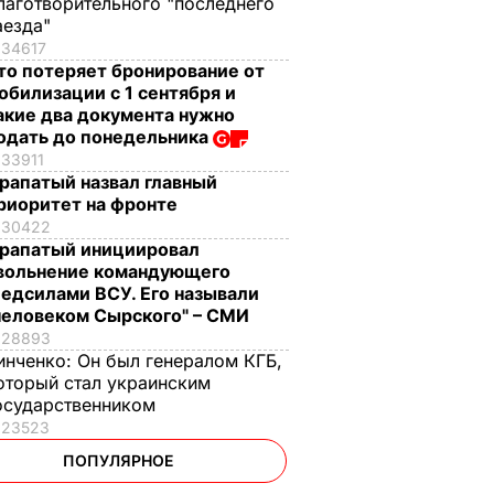
лаготворительного "последнего
аезда"
34617
то потеряет бронирование от
обилизации с 1 сентября и
акие два документа нужно
одать до понедельника
33911
рапатый назвал главный
риоритет на фронте
30422
рапатый инициировал
вольнение командующего
едсилами ВСУ. Его называли
человеком Сырского" – СМИ
28893
инченко:
Он был генералом КГБ,
оторый стал украинским
осударственником
23523
ПОПУЛЯРНОЕ