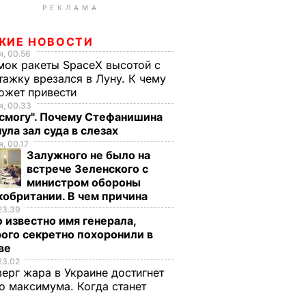
РЕКЛАМА
ЖИЕ НОВОСТИ
, 00.56
ок ракеты SpaceX высотой с
тажку врезался в Луну. К чему
ожет привести
, 00.33
 смогу". Почему Стефанишина
ула зал суда в слезах
, 00.17
Залужного не было на
встрече Зеленского с
министром обороны
обритании. В чем причина
23.39
 известно имя генерала,
ого секретно похоронили в
ве
23.02
верг жара в Украине достигнет
о максимума. Когда станет
е