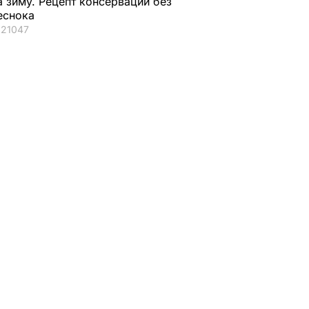
а зиму. Рецепт консервации без
она служит, –
подпись под
еснока
украинскому или
Меморандумом о
21047
ЕСТВО
российскому
единой поместной
народу
церкви
1 декабря, 15.09
ОБЩЕСТВО
20 ноября, 01.35
КУЛЬТУРА
ая соль
Мария Бурмака: Нам
Нежные
ции,
говорят, что будет
бельгийские вафли
– и
тяжелая зима, и я не
из кисломолочного
нках не
знаю, что делать,
сыра – идеальны д
потому что мне
чаепития. Рецепт с
некуда ехать
точными
ЬВАР