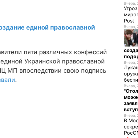
Вчера, 
Угроз
миров
Post
создание единой православной
Вчера, 
созда
авители пяти различных конфессий
подо
единой Украинской православной
Вчера, 
Лукаш
ПЦ МП впоследствии свою подпись
оружи
звали
.
бесп
Вчера, 
"Стол
може
заявл
всту
Вчера, 
В Мос
секре
РосСМ