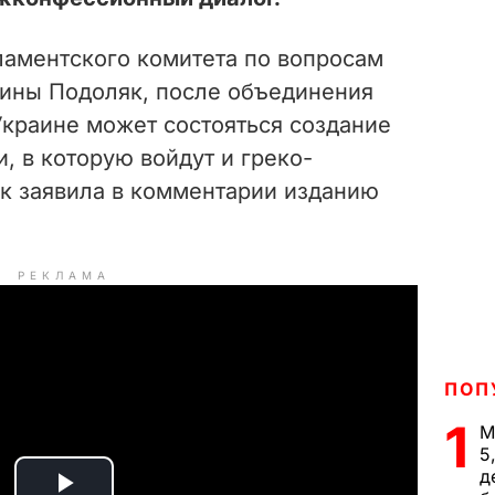
аментского комитета по вопросам
рины Подоляк, после объединения
Украине может состояться создание
, в которую войдут и греко-
як заявила в комментарии изданию
РЕКЛАМА
ПОП
1
М
5
д