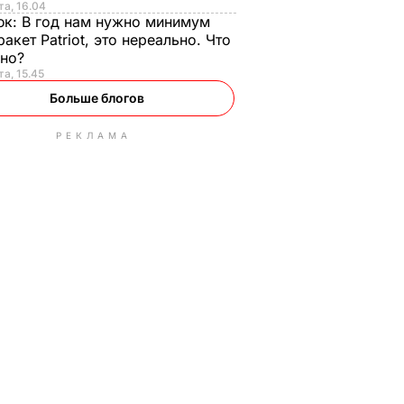
та, 16.04
юк:
В год нам нужно минимум
ракет Patriot, это нереально. Что
ьно?
та, 15.45
Больше блогов
РЕКЛАМА