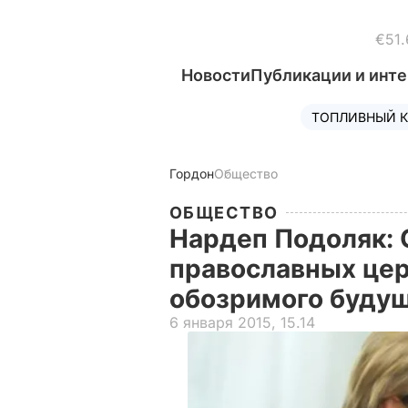
€51.
Новости
Публикации и инт
ТОПЛИВНЫЙ К
Гордон
Общество
ОБЩЕСТВО
Нардеп Подоляк:
православных цер
обозримого буду
6 января 2015, 15.14