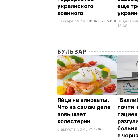
украинского
еще тр
военного
украин
5 января, 19.46
ВОЙНА В УКРАИНЕ
31 декабря
18.38
БУЛЬВАР
Яйца не виноваты.
"Валли
Что на самом деле
почти 
повышает
пациен
холестерин
разгул
больни
6 августа, 00.47
БУЛЬВАР
в черн