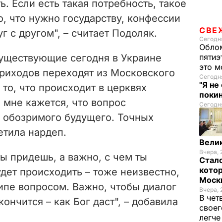
. Если есть такая потребность, такое
, что нужно государству, конфессии
СВЕ
г с другом", –
считает Подоляк.
Сегодня
Облом
уществующие сегодня в Украине
пятиэ
это м
приходов переходят из Московского
Сегодня
"Я не
 то, что происходит в церквях
покин
 мне кажется, что вопрос
Сегодня
с обозримого будущего. Точных
тила нардеп.
Велик
Вчера, 
ты придешь, а важно, с чем ты
Стало
котор
удет происходить – тоже неизвестно,
Моск
ципе вопросом. Важно, чтобы диалог
Вчера, 
В чет
кончится – как Бог даст",
– добавила
своег
легч