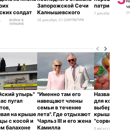
н
оих
Запорожской Сечи
патриархат
ч
ских солдат
Калнышевского
7 декабря, 19.34
ОБЩ
,
26 декабря, 07.20
КУЛЬТУРА
ВОЙНА В
УКРАИНЕ
йский упырь"
"Именно там его
Названа лучш
час пугал
навещают члены
для консерва
тов,
семьи в течение
выберите ее 
ивая на крыше
лета". Где отдыхают
крышки на ба
цы с косой и
Чарльз III и его жена
"сорвет"
ом балахоне
Камилла
5 августа, 19.34
БУЛ