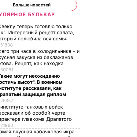
Больше новостей
УЛЯРНОЕ БУЛЬВАР
Свеклу теперь готовлю только
ак". Интересный рецепт салата,
оторый полюбила вся семья
51838
сего три часа в холодильнике – и
кусная закуска из баклажанов
отова. Рецепт, как находка
39081
Такие могут неожиданно
остичь высот". В военном
нституте рассказали, как
рапатый защищал диплом
25357
 институте танковых войск
ассказали об особой черте
арактера главкома Драпатого
Филарет призвал
Митрополит УПЦ
21960
Ц МП
УПЦ МП
Московского
амая вкусная кабачковая икра
иевский
определиться, кому
патриархата отозва