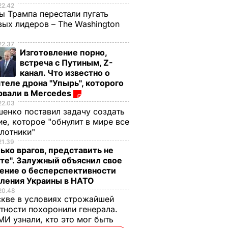
22.42
ы Трампа перестали пугать
ых лидеров – The Washington
22.37
Изготовление порно,
встреча с Путиным, Z-
канал. Что известно о
теле дрона "Упырь", которого
рвали в Mercedes
22.03
енко поставил задачу создать
е, которое "обнулит в мире все
илотники"
21.39
ько врагов, представить не
те". Залужный объяснил свое
ение о бесперспективности
пления Украины в НАТО
20.48
кве в условиях строжайшей
тности похоронили генерала.
И узнали, кто это мог быть