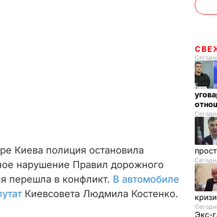
СВЕ
Сегодня
угова
отнош
Сегодня
тре Киева полиция остановила
прос
Сегодня
ное нарушение Правил дорожного
ия перешла в конфликт.
В автомобиле
путат
Киевсовета Людмила Костенко.
криз
Сегодня
Экс-г