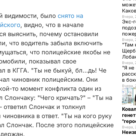
может
Како
ей видимости, было
снято на
Вчера, 
Экс-г
йского
, видно, что в начале
подоз
ся выяснить, почему остановили
поже
Вчера, 
и, что водитель забыла включить
"Там 
Щерба
мущаться, что полицейские якобы не
Лоба
томобили, показывал свое
Вчера, 
"Я не
 в КГГА. "Ты не быкуй, бл...дь! Че
расск
ичал чиновник полицейским. Они
в бо
Вчера, 
акой-то момент конфликта один из
 Слончаку: "Чего кричать?" – "Ты на
– ответил Слончак и толкнул
Кова
генет
 чиновника в ответ. "Ты на кого руку
"гер
ал Слончак. После этого полицейские
Вчера, 
Неиз
адержан.