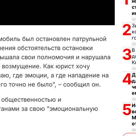
н
a
с
и
y
2
З
V
к
г
мобиль был остановлен патрульной
i
нения обстоятельств остановки
3
В
д
ышала свои полномочия и нарушала
d
К
я возмущение. Как юрист хочу
e
4
маю, где эмоции, а где нападение на
Д
д
го точно не было", – сообщил он.
o
ч
е
 общественностью и
5
И
ганами за свою "эмоциональную
в
М
о