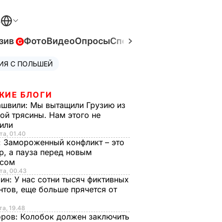
В
зив
Фото
Видео
Опросы
Спецпроекты
Война в Ук
ИЯ С ПОЛЬШЕЙ
ЖИЕ БЛОГИ
ашвили:
Мы вытащили Грузию из
ой трясины. Нам этого не
тили
та, 01.40
:
Замороженный конфликт – это
р, а пауза перед новым
исом
та, 00.43
рин:
У нас сотни тысяч фиктивных
нтов, еще больше прячется от
та, 19.48
оров:
Колобок должен заключить