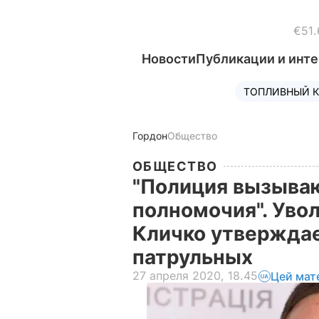
€51.
Новости
Публикации и инт
ТОПЛИВНЫЙ К
Гордон
Общество
ОБЩЕСТВО
"Полиция вызыва
полномочия". Уво
Кличко утверждает
патрульных
27 апреля 2020, 18.45
Цей мат