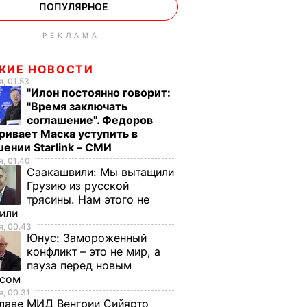
ПОПУЛЯРНОЕ
РЕКЛАМА
ЖИЕ НОВОСТИ
, 01.53
"Илон постоянно говорит:
"Время заключать
соглашение". Федоров
ривает Маска уступить в
ении Starlink – СМИ
, 01.40
Саакашвили:
Мы вытащили
Грузию из русской
трясины. Нам этого не
тили
, 00.43
Юнус:
Замороженный
конфликт – это не мир, а
пауза перед новым
исом
, 00.31
лаве МИД Венгрии Сийярто