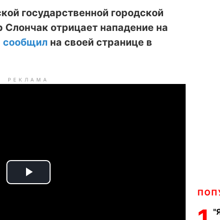
ской государственной городской
 Слончак отрицает нападение на
н
сообщил
на своей странице в
РЕКЛАМА
P
ПОП
l
1
"