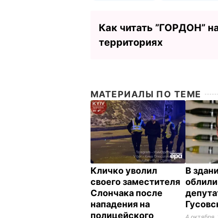
Как читать ”ГОРДОН” н
территориях
МАТЕРИАЛЫ ПО ТЕМЕ
Кличко уволил
В здан
своего заместителя
облили
Слончака после
депута
нападения на
Гусовс
полицейского
4 октября,