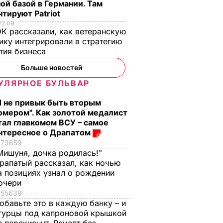
ой базой в Германии. Там
тируют Patriot
22.09
К рассказали, как ветеранскую
ику интегрировали в стратегию
тия бизнеса
Больше новостей
УЛЯРНОЕ БУЛЬВАР
Я не привык быть вторым
омером". Как золотой медалист
тал главкомом ВСУ – самое
нтересное о Драпатом
73659
Мишуня, дочка родилась!"
рапатый рассказал, как ночью
а позициях узнал о рождении
очери
55639
обавьте это в каждую банку – и
гурцы под капроновой крышкой