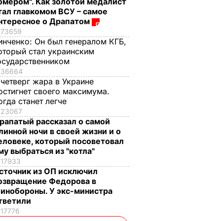
омером". Как золотой медалист
тал главкомом ВСУ – самое
нтересное о Драпатом
73659
инченко:
Он был генералом КГБ,
оторый стал украинским
осударственником
36664
 четверг жара в Украине
остигнет своего максимума.
огда станет легче
23067
рапатый рассказал о самой
линной ночи в своей жизни и о
еловеке, который посоветовал
му выбраться из "котла"
17933
сточник из ОП исключил
озвращение Федорова в
инобороны. У экс-министра
тветили
17776