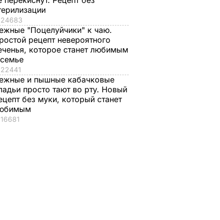
е перекиснут. Рецепт без
терилизации
24683
ежные "Поцелуйчики" к чаю.
ростой рецепт невероятного
еченья, которое станет любимым
 семье
22441
ежные и пышные кабачковые
ладьи просто тают во рту. Новый
ецепт без муки, который станет
юбимым
16681
окоены,
е
льных