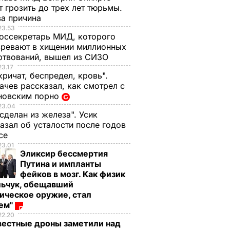
 грозить до трех лет тюрьмы.
ва причина
23.53
оссекретарь МИД, которого
ревают в хищении миллионных
ртвований, вышел из СИЗО
23.17
кричат, беспредел, кровь".
чев рассказал, как смотрел с
новским порно
23.04
 сделан из железа". Усик
азал об усталости после годов
ксе
23.01
Эликсир бессмертия
Путина и импланты
фейков в мозг. Как физик
льчук, обещавший
ическое оружие, стал
оем"
22.20
вестные дроны заметили над