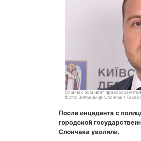
Слончак обвиняет правоохраните
Фото: Володимир Слончак / Faceb
После инцидента с полиц
городской государствен
Слончака уволили.