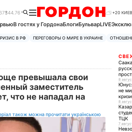
67
$44.76
+20 КИЕ
ервью
В гостях у Гордона
Блоги
Бульвар
LIVE
Эксклю
РИЗИС В РФ
ПЕРЕГОВОРЫ О МИРЕ В УКРАИНЕ
ОТНОШЕН
СВЕ
Саак
русск
прос
юще превышала свои
8 авгус
Юнус
ленный заместитель
не ми
, что не нападал на
криз
8 авгус
Каза
студе
еріал також можна прочитати українською
ТЦК
7 авгус
Невз