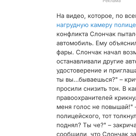
На видео, которое, по вс
нагрудную камеру полице
конфликта Слончак пытал
автомобиль. Ему объяснил
фары. Слончак начал воз
останавливали другие ав
удостоверение и приглашал
ты вы...бываешься?" – кр
просили снизить тон. В к
правоохранителей крикнул
меня голос не повышай!" 
полицейского, тот толкнул
поднял? Ты че?" – закрич
сообщили, что Слончак з