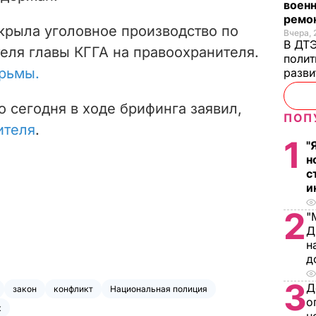
военн
ремон
крыла уголовное производство по
Вчера, 
В ДТЭ
еля главы КГГА на правоохранителя.
полит
юрьмы.
разви
 сегодня в ходе брифинга заявил,
ПОП
ителя
.
1
"
н
с
и
2
"
Д
н
д
3
Д
закон
конфликт
Национальная полиция
о
к