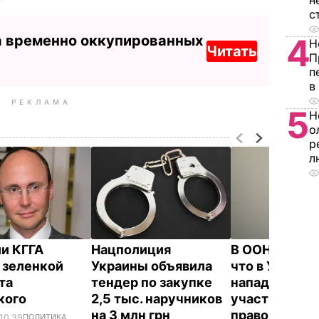
н
с
а временно оккупированных
4
Н
Читать
П
п
в
РЕКЛАМА
5
Н
о
р
л
ии КГГА
Нацполиция
В ООН обесп
 зеленкой
Украины объявила
что в Украин
та
тендер по закупке
нападения с
кого
2,5 тыс. наручников
участием
на 3 млн грн
праворадика
 10.39
ПОЛИТИКА