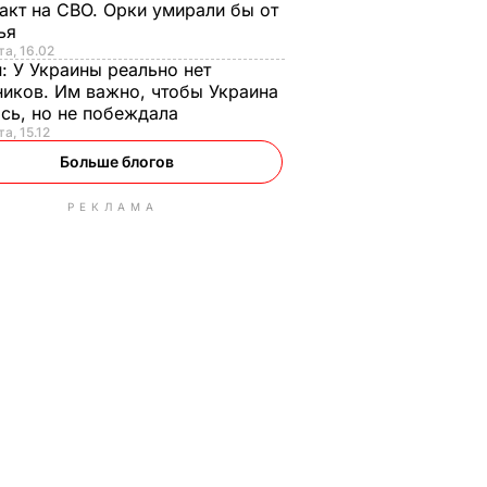
акт на СВО. Орки умирали бы от
тья
та, 16.02
н:
У Украины реально нет
иков. Им важно, чтобы Украина
сь, но не побеждала
а, 15.12
Больше блогов
РЕКЛАМА