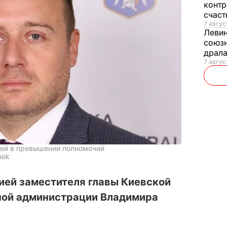
контр
счас
7 авгус
Леви
союзн
драла
7 август
лей в превышении полномочий
ook
ией заместителя главы Киевской
ной администрации Владимира