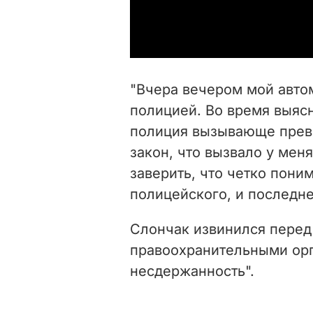
"Вчера вечером мой авто
полицией. Во время выяс
полиция вызывающе прев
закон, что вызвало у мен
заверить, что четко пони
полицейского, и последне
Слончак извинился перед
правоохранительными ор
несдержанность".