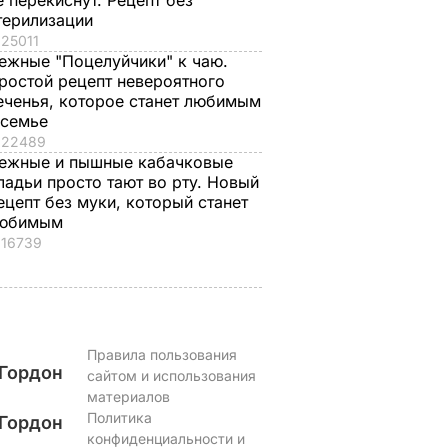
е перекиснут. Рецепт без
а
7 августа, 18.16
БУЛЬВАР
терилизации
ВАР
25011
ежные "Поцелуйчики" к чаю.
ростой рецепт невероятного
еченья, которое станет любимым
 семье
22489
ежные и пышные кабачковые
ладьи просто тают во рту. Новый
ецепт без муки, который станет
юбимым
16739
Правила пользования
Гордон
сайтом и использования
материалов
Политика
Гордон
конфиденциальности и