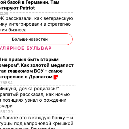
ой базой в Германии. Там
тируют Patriot
22.09
К рассказали, как ветеранскую
ику интегрировали в стратегию
тия бизнеса
Больше новостей
УЛЯРНОЕ БУЛЬВАР
Я не привык быть вторым
омером". Как золотой медалист
тал главкомом ВСУ – самое
нтересное о Драпатом
75884
Мишуня, дочка родилась!"
, что
"Ничего навязывать
Смешайте это с
рапатый рассказал, как ночью
з
не буду". Драпатый
мукой – и целая гор
а позициях узнал о рождении
ак
рассказал, какую
мягких, словно пух,
очери
 нежные
профессию выбрал
пирожков готова.
56239
обавьте это в каждую банку – и
е
его сын
Самый лучший
гурцы под капроновой крышкой
рецепт
7 августа, 19.44
БУЛЬВАР