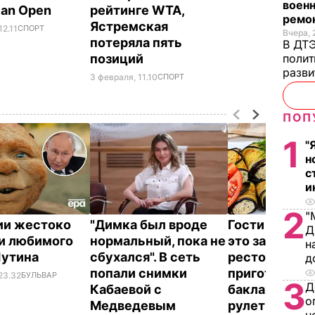
военн
lian Open
рейтинге WTA,
ремон
Ястремская
12.11
СПОРТ
Вчера, 
потеряла пять
В ДТЭ
позиций
полит
разви
3 февраля, 11.10
СПОРТ
ПОП
1
"
н
с
и
2
"
ии жестоко
"Димка был вроде
Гости думают
Д
и любимого
нормальный, пока не
это закуска и
н
Путина
сбухался". В сеть
ресторана. К
д
попали снимки
приготовить
23.32
БУЛЬВАР
3
Д
Кабаевой с
баклажанны
о
Медведевым
рулетики без