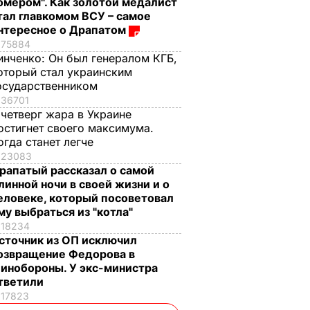
омером". Как золотой медалист
тал главкомом ВСУ – самое
нтересное о Драпатом
75884
инченко:
Он был генералом КГБ,
оторый стал украинским
осударственником
36701
 четверг жара в Украине
остигнет своего максимума.
огда станет легче
23083
рапатый рассказал о самой
линной ночи в своей жизни и о
еловеке, который посоветовал
му выбраться из "котла"
18234
сточник из ОП исключил
озвращение Федорова в
инобороны. У экс-министра
тветили
17823