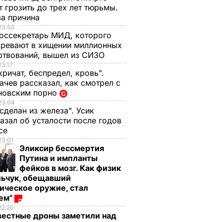
 грозить до трех лет тюрьмы.
ва причина
23.53
оссекретарь МИД, которого
ревают в хищении миллионных
ртвований, вышел из СИЗО
23.17
кричат, беспредел, кровь".
чев рассказал, как смотрел с
новским порно
23.04
 сделан из железа". Усик
азал об усталости после годов
ксе
23.01
Эликсир бессмертия
Путина и импланты
фейков в мозг. Как физик
льчук, обещавший
ическое оружие, стал
оем"
22.20
вестные дроны заметили над