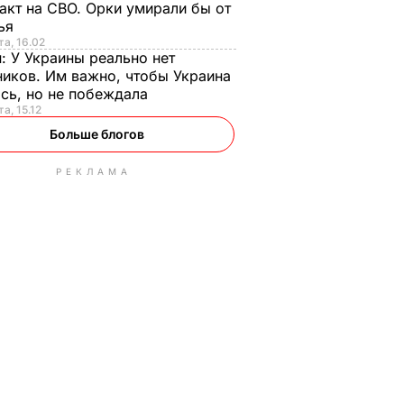
акт на СВО. Орки умирали бы от
тья
та, 16.02
н:
У Украины реально нет
иков. Им важно, чтобы Украина
сь, но не побеждала
а, 15.12
Больше блогов
РЕКЛАМА