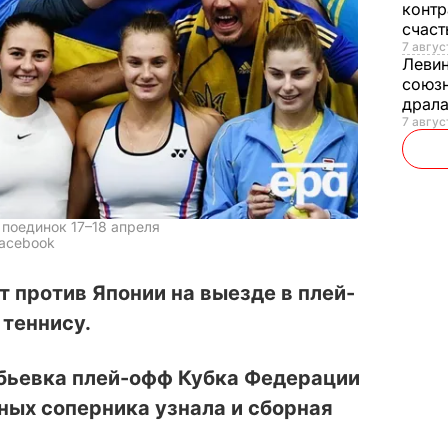
контр
счас
7 авгус
Леви
союзн
драла
7 август
 поединок 17–18 апреля
Facebook
 против Японии на выезде в плей-
теннису.
бьевка плей-офф Кубка Федерации
ьных соперника узнала и сборная