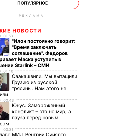
ПОПУЛЯРНОЕ
РЕКЛАМА
ЖИЕ НОВОСТИ
, 01.53
"Илон постоянно говорит:
"Время заключать
соглашение". Федоров
ривает Маска уступить в
ении Starlink – СМИ
, 01.40
Саакашвили:
Мы вытащили
Грузию из русской
трясины. Нам этого не
тили
, 00.43
Юнус:
Замороженный
конфликт – это не мир, а
пауза перед новым
исом
, 00.31
лаве МИД Венгрии Сийярто