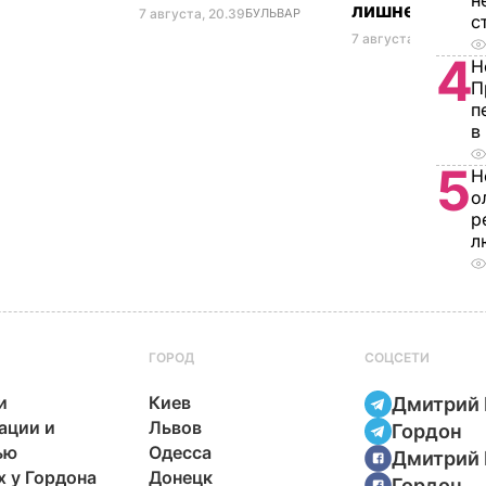
н
лишнего жир
7 августа, 20.39
БУЛЬВАР
с
7 августа, 20.17
БУЛЬ
4
Н
П
п
в
5
Н
о
р
л
ГОРОД
СОЦСЕТИ
и
Киев
Дмитрий 
ации и
Львов
Гордон
ью
Одесса
Дмитрий 
х у Гордона
Донецк
Гордон