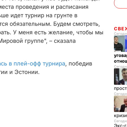
места проведения и расписания
ьше идет турнир на грунте в
тся обязательным. Будем смотреть,
СВЕ
рать. У меня есть желание, чтобы мы
Сегодня
ировой группе", – сказала
угова
отнош
сь в плей-офф турнира
, победив
Сегодня
ии и Эстонии.
прос
Сегодня
криз
Сегодня
Экс-г