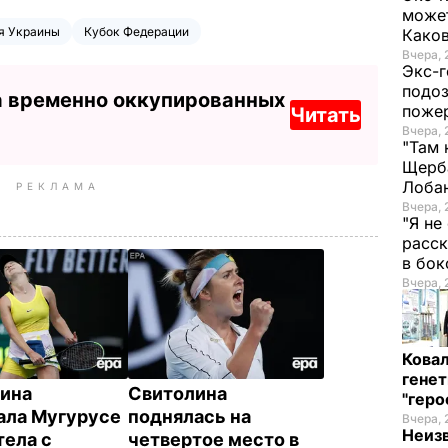
может
я Украины
Кубок Федерации
Како
Вчера, 
Экс-г
подоз
а временно оккупированных
поже
Читать
Вчера, 
"Там 
Щерба
Лоба
РЕКЛАМА
Вчера, 
"Я не
расск
в бо
Вчера, 
Кова
генет
ина
Свитолина
"гер
ала Мугурусе
поднялась на
Вчера, 
Неиз
тела с
четвертое место в