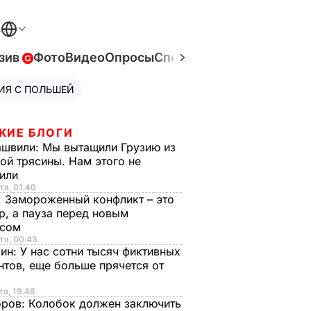
В
зив
Фото
Видео
Опросы
Спецпроекты
Война в Ук
ИЯ С ПОЛЬШЕЙ
ЖИЕ БЛОГИ
ашвили:
Мы вытащили Грузию из
ой трясины. Нам этого не
тили
та, 01.40
:
Замороженный конфликт – это
р, а пауза перед новым
исом
та, 00.43
рин:
У нас сотни тысяч фиктивных
нтов, еще больше прячется от
та, 19.48
оров:
Колобок должен заключить