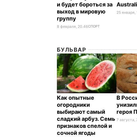
и будет бороться за
Austra
выход в мировую
25 января, 
группу
8 февраля, 20.46
СПОРТ
БУЛЬВАР
Как опытные
В Росс
огородники
унизил
выбирают самый
героя 
сладкий арбуз. Семь
7 августа, 
признаков спелой и
сочной ягоды