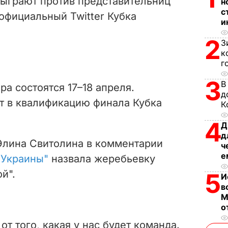
сыграют против представительниц
н
i
с
официальный Twitter Кубка
и
d
2
З
к
e
г
o
3
В
а состоятся 17–18 апреля.
д
т в квалификацию финала Кубка
К
4
Д
д
Элина Свитолина в комментарии
ч
е
 Украины"
назвала жеребьевку
й".
5
И
в
М
о
 от того, какая у нас будет команда.