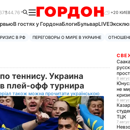
67
$44.76
+20 КИЕ
ервью
В гостях у Гордона
Блоги
Бульвар
LIVE
Эксклю
РИЗИС В РФ
ПЕРЕГОВОРЫ О МИРЕ В УКРАИНЕ
ОТНОШЕН
СВЕ
Саак
русск
прос
по теннису. Украина
8 авгус
Юнус
 в плей-офф турнира
не ми
еріал також можна прочитати українською
криз
8 авгус
Каза
студе
ТЦК
7 авгус
Невз