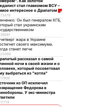
омером". Как золотой
едалист стал главкомом ВСУ –
амое интересное о Драпатом
73479
инченко:
Он был генералом КГБ,
оторый стал украинским
осударственником
36661
 четверг жара в Украине
остигнет своего максимума.
огда станет легче
23066
рапатый рассказал о самой
линной ночи в своей жизни и о
еловеке, который посоветовал
му выбраться из "котла"
17906
сточник из ОП исключил
озвращение Федорова в
инобороны. У экс-министра
тветили
17774