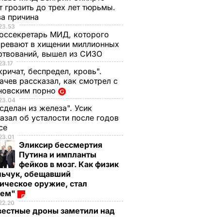
 грозить до трех лет тюрьмы.
ва причина
23.53
оссекретарь МИД, которого
ревают в хищении миллионных
ртвований, вышел из СИЗО
23.17
кричат, беспредел, кровь".
чев рассказал, как смотрел с
новским порно
23.04
 сделан из железа". Усик
азал об усталости после годов
ксе
23.01
Эликсир бессмертия
Путина и импланты
фейков в мозг. Как физик
льчук, обещавший
ическое оружие, стал
оем"
22.20
вестные дроны заметили над