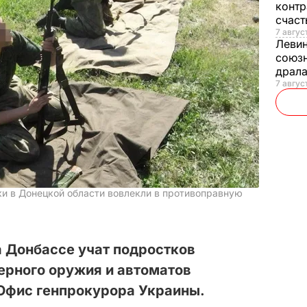
контр
счас
7 авгус
Леви
союзн
драла
7 август
и в Донецкой области вовлекли в противоправную
а Донбассе учат подростков
ерного оружия и автоматов
Офис генпрокурора Украины.