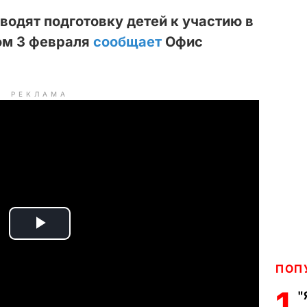
водят подготовку детей к участию в
ом 3 февраля
сообщает
Офис
РЕКЛАМА
P
l
ПОП
1
"
a