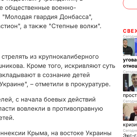
ые общественные военно-
 "Молодая гвардия Донбасса",
астион", а также "Степные волки".
СВЕ
Сегодня
 стрелять из крупнокалиберного
угова
никова. Кроме того, искривляют суть
отнош
Сегодня
вкладывают в сознание детей
краине", – отметили в прокуратуре.
прос
лей, с начала боевых действий
Сегодн
ласти вовлекли в противоправную
етей.
криз
Сегодня
 аннексии Крыма, на востоке Украины
Экс-г