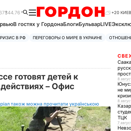
67
$44.76
+20 КИЕ
ервью
В гостях у Гордона
Блоги
Бульвар
LIVE
Экскл
РИЗИС В РФ
ПЕРЕГОВОРЫ О МИРЕ В УКРАИНЕ
ОТНОШЕН
СВЕ
Саак
русск
прос
се готовят детей к
8 авгус
Юнус
 действиях – Офис
не ми
криз
8 авгус
ріал також можна прочитати українською
Каза
студе
ТЦК
7 авгус
Невз