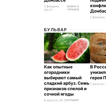
Донбассе
подмен
конфли
3 февраля,
ВОЙНА В
УКРАИНЕ
08.07
Донба
2 февраля,
БУЛЬВАР
Как опытные
В Росс
огородники
унизил
выбирают самый
героя 
сладкий арбуз. Семь
7 августа, 
признаков спелой и
сочной ягоды
8 августа, 00.21
БУЛЬВАР