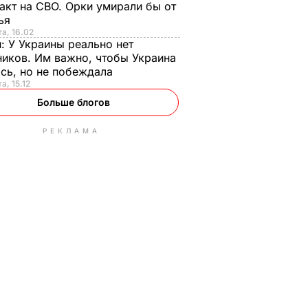
акт на СВО. Орки умирали бы от
тья
та, 16.02
н:
У Украины реально нет
иков. Им важно, чтобы Украина
сь, но не побеждала
а, 15.12
Больше блогов
РЕКЛАМА