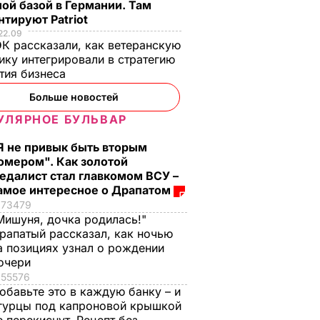
ой базой в Германии. Там
тируют Patriot
22.09
К рассказали, как ветеранскую
ику интегрировали в стратегию
тия бизнеса
Больше новостей
УЛЯРНОЕ БУЛЬВАР
Я не привык быть вторым
омером". Как золотой
едалист стал главкомом ВСУ –
амое интересное о Драпатом
73479
Мишуня, дочка родилась!"
рапатый рассказал, как ночью
а позициях узнал о рождении
евики
очери
ушили
55576
штаб
обавьте это в каждую банку – и
гурцы под капроновой крышкой