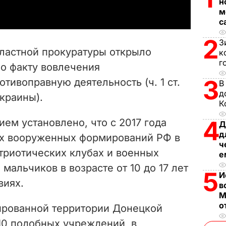
н
м
y
с
V
2
З
ластной прокуратуры открыло
к
i
г
по факту вовлечения
3
тивоправную деятельность (ч. 1 ст.
d
В
д
краины).
К
e
4
ем установлено, что с 2017 года
Д
o
д
ых вооруженных формирований РФ в
ч
триотических клубах и военных
е
 мальчиков в возрасте от 10 до 17 лет
5
И
виях.
в
М
о
ированной территории Донецкой
10 подобных учреждений, в