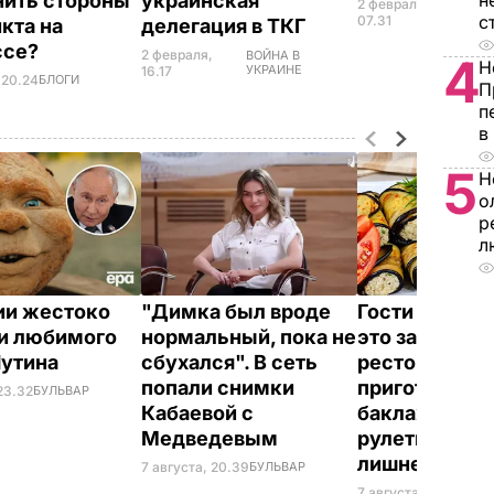
н
ить стороны
украинская
2 февраля,
ВОЙН
с
УКР
07.31
кта на
делегация в ТКГ
ссе?
2 февраля,
ВОЙНА В
4
Н
УКРАИНЕ
16.17
 20.24
БЛОГИ
П
п
в
5
Н
о
р
л
ии жестоко
"Димка был вроде
Гости думают
и любимого
нормальный, пока не
это закуска и
Путина
сбухался". В сеть
ресторана. К
попали снимки
приготовить
23.32
БУЛЬВАР
Кабаевой с
баклажанны
Медведевым
рулетики без
лишнего жир
7 августа, 20.39
БУЛЬВАР
7 августа, 20.17
БУЛЬ