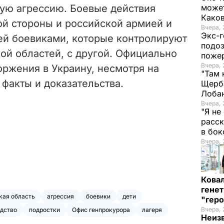
ую агрессию. Боевые действия
может
Како
ой стороны и российской армией и
Вчера, 
Экс-г
й боевиками, которые контролируют
подоз
ой областей, с другой. Официально
поже
Вчера, 
оржения в Украину, несмотря на
"Там 
факты и доказательства.
Щерба
Лоба
Вчера, 
"Я не
расск
в бо
Вчера, 
Кова
генет
кая область
агрессия
боевики
дети
"гер
Вчера, 
одство
подростки
Офис генпрокурора
лагеря
Неиз