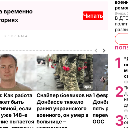
военн
ремон
а временно
Вчера, 
Читать
В ДТЭ
ториях
полит
разви
РЕКЛАМА
ПОП
1
"
н
м
с
2
"
Д
ш:
Как работа
Снайпер боевиков на
1 февраля на
н
жет быть
Донбассе тяжело
Донбассе бо
д
ивной, если
ранил украинского
пять раз нар
3
 уже 148-е
военного, он умер в
перемирие – 
Д
ние пытается
больнице –
ООС
о