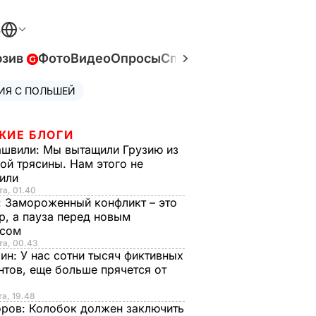
В
юзив
Фото
Видео
Опросы
Спецпроекты
Война в У
ИЯ С ПОЛЬШЕЙ
ЖИЕ БЛОГИ
ашвили:
Мы вытащили Грузию из
ой трясины. Нам этого не
тили
та, 01.40
:
Замороженный конфликт – это
р, а пауза перед новым
исом
та, 00.43
рин:
У нас сотни тысяч фиктивных
нтов, еще больше прячется от
та, 19.48
оров:
Колобок должен заключить