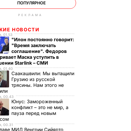
ПОПУЛЯРНОЕ
РЕКЛАМА
ЖИЕ НОВОСТИ
, 01.53
"Илон постоянно говорит:
"Время заключать
соглашение". Федоров
ривает Маска уступить в
ении Starlink – СМИ
, 01.40
Саакашвили:
Мы вытащили
Грузию из русской
трясины. Нам этого не
тили
я, 00.43
Юнус:
Замороженный
конфликт – это не мир, а
пауза перед новым
исом
, 00.31
лаве МИД Венгрии Сийярто