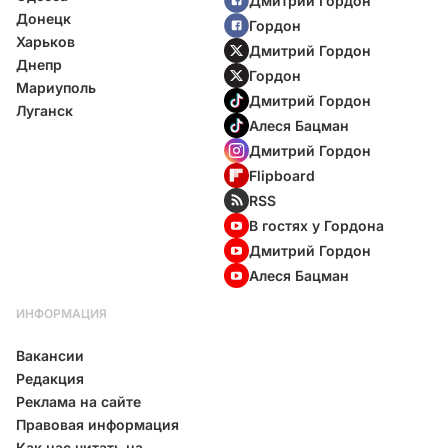
Дмитрий Гордон
Донецк
Гордон
Харьков
Дмитрий Гордон
Днепр
Гордон
Мариуполь
Дмитрий Гордон
Луганск
Алеся Бацман
Дмитрий Гордон
Flipboard
RSS
В гостях у Гордона
Дмитрий Гордон
Алеся Бацман
ИНФОРМАЦИЯ
Вакансии
Редакция
Реклама на сайте
Правовая информация
Как нас читать на