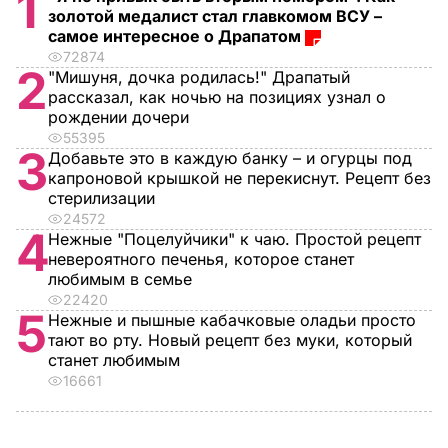
1
золотой медалист стал главкомом ВСУ –
самое интересное о Драпатом
72874
2
"Мишуня, дочка родилась!" Драпатый
рассказал, как ночью на позициях узнал о
рождении дочери
55395
3
Добавьте это в каждую банку – и огурцы под
капроновой крышкой не перекиснут. Рецепт без
стерилизации
24572
4
Нежные "Поцелуйчики" к чаю. Простой рецепт
невероятного печенья, которое станет
любимым в семье
22420
5
Нежные и пышные кабачковые оладьи просто
тают во рту. Новый рецепт без муки, который
станет любимым
16661