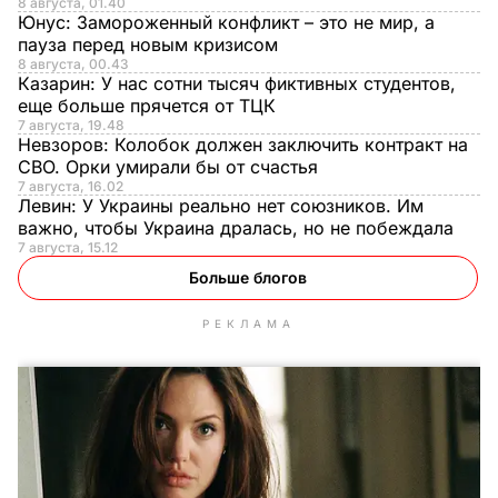
8 августа, 01.40
Юнус:
Замороженный конфликт – это не мир, а
пауза перед новым кризисом
8 августа, 00.43
Казарин:
У нас сотни тысяч фиктивных студентов,
еще больше прячется от ТЦК
7 августа, 19.48
Невзоров:
Колобок должен заключить контракт на
СВО. Орки умирали бы от счастья
7 августа, 16.02
Левин:
У Украины реально нет союзников. Им
важно, чтобы Украина дралась, но не побеждала
7 августа, 15.12
Больше блогов
РЕКЛАМА