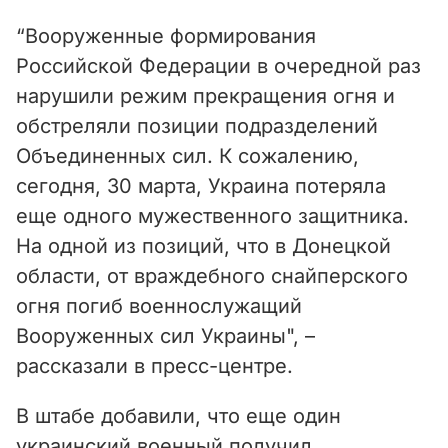
y
“Вооруженные формирования
V
Российской Федерации в очередной раз
i
нарушили режим прекращения огня и
обстреляли позиции подразделений
d
Объединенных сил. К сожалению,
e
сегодня, 30 марта, Украина потеряла
еще одного мужественного защитника.
o
На одной из позиций, что в Донецкой
области, от враждебного снайперского
огня погиб военнослужащий
Вооруженных сил Украины", –
рассказали в пресс-центре.
В штабе добавили, что еще один
украинский военный получил