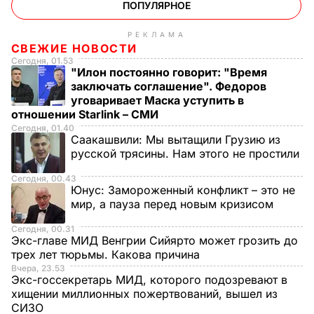
ПОПУЛЯРНОЕ
РЕКЛАМА
СВЕЖИЕ НОВОСТИ
Сегодня, 01.53
"Илон постоянно говорит: "Время
заключать соглашение". Федоров
уговаривает Маска уступить в
отношении Starlink – СМИ
Сегодня, 01.40
Саакашвили:
Мы вытащили Грузию из
русской трясины. Нам этого не простили
Сегодня, 00.43
Юнус:
Замороженный конфликт – это не
мир, а пауза перед новым кризисом
Сегодня, 00.31
Экс-главе МИД Венгрии Сийярто может грозить до
трех лет тюрьмы. Какова причина
Вчера, 23.53
Экс-госсекретарь МИД, которого подозревают в
хищении миллионных пожертвований, вышел из
СИЗО