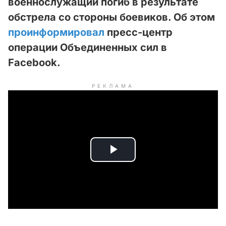
военнослужащий погиб в результате
обстрела со стороны боевиков. Об этом
проинформировал
пресс-центр
операции Объединенных сил в
Facebook.
РЕКЛАМА
P
l
a