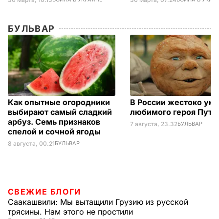
БУЛЬВАР
Как опытные огородники
В России жестоко ун
выбирают самый сладкий
любимого героя Пути
арбуз. Семь признаков
7 августа, 23.32
БУЛЬВАР
спелой и сочной ягоды
8 августа, 00.21
БУЛЬВАР
СВЕЖИЕ БЛОГИ
Саакашвили:
Мы вытащили Грузию из русской
трясины. Нам этого не простили