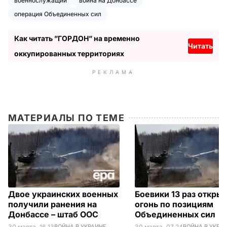
военнослужащий
война на Донбассе
операция Объединенных сил
Как читать ”ГОРДОН” на временно
Читать
оккупированных территориях
РЕКЛАМА
МАТЕРИАЛЫ ПО ТЕМЕ
Двое украинских военных
Боевики 13 раз откры
получили ранения на
огонь по позициям
Донбассе – штаб ООС
Объединенных сил
30 марта, 16.13
ВОЙНА В УКРАИНЕ
30 марта, 07.24
ВОЙНА В УКРА