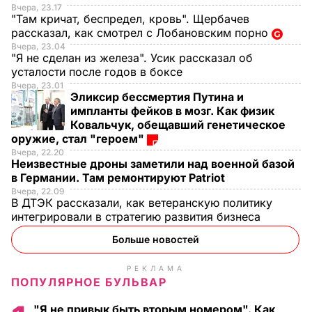
Вчера, 23.17
"Там кричат, беспредел, кровь". Щербачев
рассказал, как смотрел с Лобановским порно
Вчера, 23.04
"Я не сделан из железа". Усик рассказал об
усталости после годов в боксе
Вчера, 23.01
Эликсир бессмертия Путина и
импланты фейков в мозг. Как физик
Ковальчук, обещавший генетическое
оружие, стал "героем"
Вчера, 22.20
Неизвестные дроны заметили над военной базой
в Германии. Там ремонтируют Patriot
Вчера, 22.09
В ДТЭК рассказали, как ветеранскую политику
интегрировали в стратегию развития бизнеса
Больше новостей
РЕКЛАМА
ПОПУЛЯРНОЕ БУЛЬВАР
"Я не привык быть вторым номером". Как