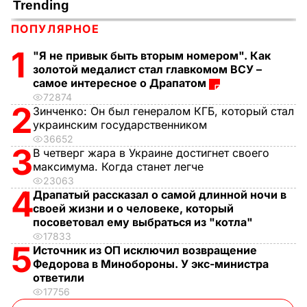
ПОПУЛЯРНОЕ
1
"Я не привык быть вторым номером". Как
золотой медалист стал главкомом ВСУ –
самое интересное о Драпатом
72874
2
Зинченко:
Он был генералом КГБ, который стал
украинским государственником
36652
3
В четверг жара в Украине достигнет своего
максимума. Когда станет легче
23063
4
Драпатый рассказал о самой длинной ночи в
своей жизни и о человеке, который
посоветовал ему выбраться из "котла"
17833
5
Источник из ОП исключил возвращение
Федорова в Минобороны. У экс-министра
ответили
17756