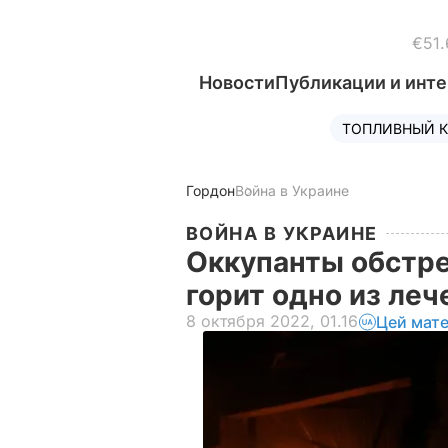
€51.
Новости
Публикации и инт
ТОПЛИВНЫЙ К
Гордон
Война в Украине
ВОЙНА В УКРАИНЕ
Оккупанты обстре
горит одно из ле
8 октября 2022, 01.16
Цей мате