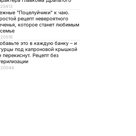
арактера главкома Драпатого
25413
ежные "Поцелуйчики" к чаю.
ростой рецепт невероятного
еченья, которое станет любимым
 семье
20516
обавьте это в каждую банку – и
гурцы под капроновой крышкой
е перекиснут. Рецепт без
терилизации
20044