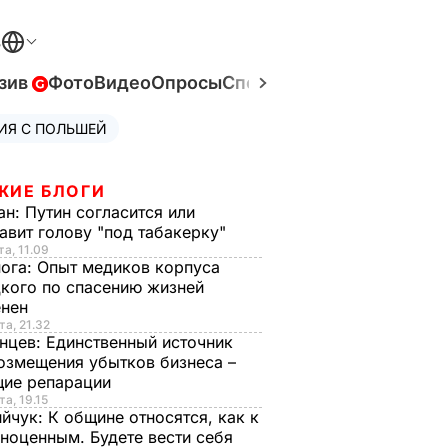
В
зив
Фото
Видео
Опросы
Спецпроекты
Война в Ук
ИЯ С ПОЛЬШЕЙ
ЖИЕ БЛОГИ
ан:
Путин согласится или
авит голову "под табакерку"
та, 11.09
нога:
Опыт медиков корпуса
кого по спасению жизней
енен
та, 21.32
нцев:
Единственный источник
озмещения убытков бизнеса –
щие репарации
та, 19.15
ийчук:
К общине относятся, как к
ноценным. Будете вести себя