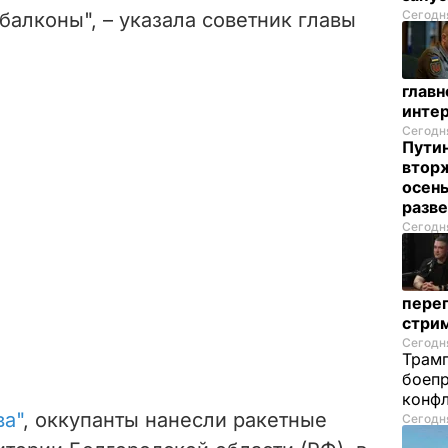
Сегодня
балконы", – указала советник главы
глав
инте
Сегодня
Пути
вторж
осен
разв
Сегодня
перег
стри
Сегодня
Трамп
боепр
конфл
ва"
, оккупанты нанесли ракетные
Сегодня