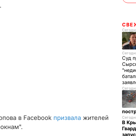
.
СВЕ
Сегодня
Сегодня
Суд п
Сырск
"неди
батал
заяв
Сегодня
пост
опова в Facebook
призвала
жителей
Сегодня
В Кр
 окнам".
Гвард
запус