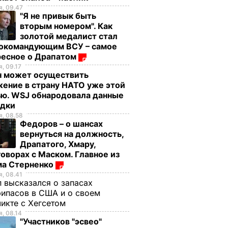
, 09.47
"Я не привык быть
вторым номером". Как
золотой медалист стал
нокомандующим ВСУ – самое
ресное о Драпатом
, 09.17
н может осуществить
ение в страну НАТО уже этой
ью. WSJ обнародовала данные
едки
, 08.58
Федоров – о шансах
вернуться на должность,
Драпатого, Хмару,
оворах с Маском. Главное из
ма Стерненко
, 08.41
 высказался о запасах
ипасов в США и о своем
икте с Хегсетом
, 08.14
"Участников "эсвео"