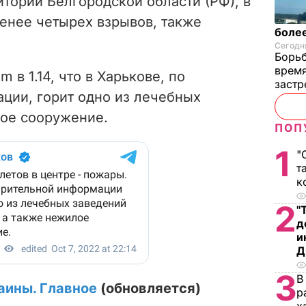
итории Белгородской области (РФ), в
енее четырех взрывов, также
более
Сегодня
Борьб
время
m в 1.14, что в Харькове, по
застр
ции, горит одно из лечебных
лое сооружение.
ПОП
1
"
т
к
2
"
д
и
Д
3
В
аины. Главное
(обновляется)
р