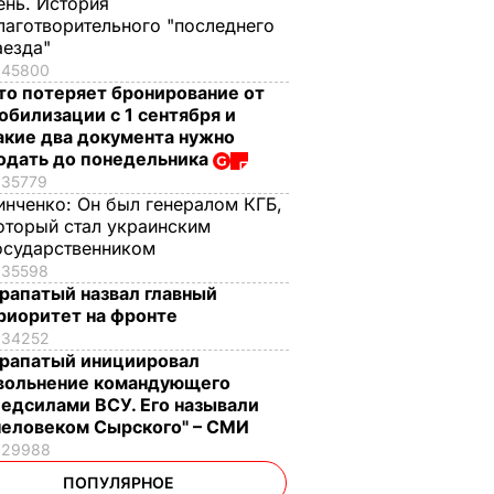
ень. История
лаготворительного "последнего
аезда"
45800
то потеряет бронирование от
обилизации с 1 сентября и
акие два документа нужно
одать до понедельника
35779
инченко:
Он был генералом КГБ,
оторый стал украинским
осударственником
35598
рапатый назвал главный
риоритет на фронте
34252
рапатый инициировал
вольнение командующего
едсилами ВСУ. Его называли
человеком Сырского" – СМИ
29988
ПОПУЛЯРНОЕ