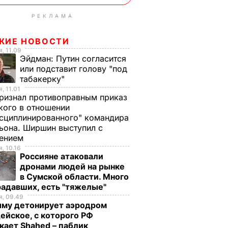
РЕКЛАМА
ЖИЕ НОВОСТИ
, 11.09
Эйдман:
Путин согласится
или подставит голову "под
табакерку"
, 11.01
ризнал противоправным приказ
ого в отношении
сциплинированного" командира
ьона. Ширшин выступил с
лением
, 10.16
Россияне атаковали
дронами людей на рынке
в Сумской области. Много
радавших, есть "тяжелые"
, 09.49
ыму детонирует аэродром
ейское, с которого РФ
кает Shahed – паблик