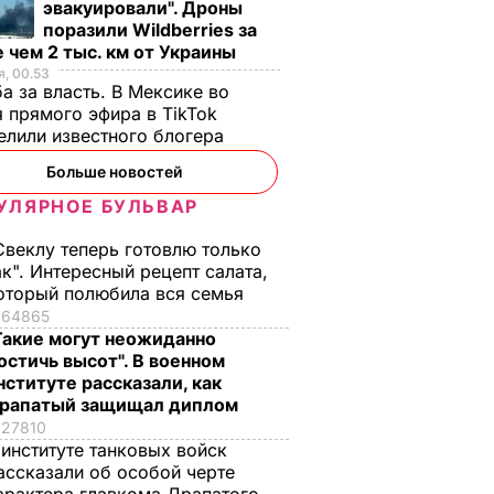
эвакуировали". Дроны
поразили Wildberries за
 чем 2 тыс. км от Украины
, 00.53
а за власть. В Мексике во
 прямого эфира в TikTok
елили известного блогера
Больше новостей
УЛЯРНОЕ БУЛЬВАР
Свеклу теперь готовлю только
ак". Интересный рецепт салата,
оторый полюбила вся семья
64865
Такие могут неожиданно
остичь высот". В военном
нституте рассказали, как
рапатый защищал диплом
27810
 институте танковых войск
ассказали об особой черте