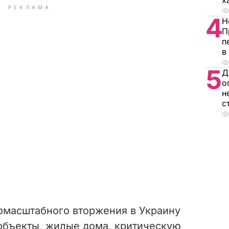
х
РЕКЛАМА
4
Н
П
п
в
5
Д
о
н
с
омасштабного вторжения в Украину
объекты, жилые дома, критическую