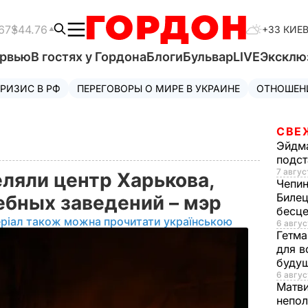
67
$44.76
+33 КИЕ
ервью
В гостях у Гордона
Блоги
Бульвар
LIVE
Эксклю
РИЗИС В РФ
ПЕРЕГОВОРЫ О МИРЕ В УКРАИНЕ
ОТНОШЕН
СВЕ
Эйдм
подст
7 авгус
ляли центр Харькова,
Чепи
Билец
чебных заведений – мэр
бесц
ріал також можна прочитати українською
6 авгус
Гетма
для в
буду
6 авгус
Матв
непол