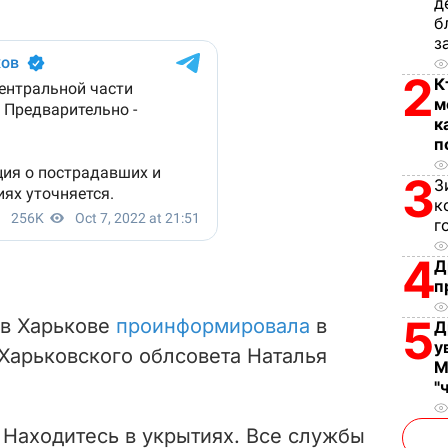
д
d
б
з
e
2
К
o
м
к
п
3
З
к
г
4
Д
п
5
 в Харькове
проинформировала
в
Д
у
Харьковского облсовета Наталья
М
"
 Находитесь в укрытиях. Все службы