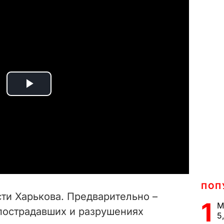
P
l
a
y
V
ПОП
ти Харькова. Предварительно –
1
i
М
пострадавших и разрушениях
5