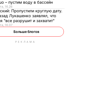
о – пустим воду в бассейн
та, 16.26
ский:
Пропустили круглую дату.
азад Лукашенко заявлял, что
я "все разрушит и захватит"
та, 16.07
Больше блогов
РЕКЛАМА