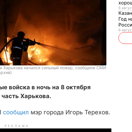
хорош
6 авгус
Казан
Год н
Росси
6 авгус
ми Харькова начался сильный пожар, сообщили СМИ
архив)
е войска в ночь на 8 октября
 часть Харькова.
1
сообщил
мэр города Игорь Терехов.
РЕКЛАМА