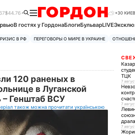
67
$44.76
+30 КИЕ
ервью
В гостях у Гордона
Блоги
Бульвар
LIVE
Эксклю
РИЗИС В РФ
ПЕРЕГОВОРЫ О МИРЕ В УКРАИНЕ
ОТНОШЕН
СВЕ
Каза
студе
ТЦК
ли 120 раненых в
7 авгус
Невз
ольнице в Луганской
контр
ь – Генштаб ВСУ
счас
7 авгус
еріал також можна прочитати українською
Леви
союзн
драла
7 август
Жори