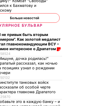
ину?" Комбат "Свободы"
ился к Бахматову и
нскому
Больше новостей
УЛЯРНОЕ БУЛЬВАР
Я не привык быть вторым
омером". Как золотой медалист
тал главнокомандующим ВСУ –
амое интересное о Драпатом
58524
Мишуня, дочка родилась!"
рапатый рассказал, как ночью
а позициях узнал о рождении
очери
50132
 институте танковых войск
ассказали об особой черте
арактера главкома Драпатого
25870
обавьте это в каждую банку – и