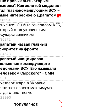
Я не привык быть вторым
омером". Как золотой медалист
тал главнокомандующим ВСУ –
амое интересное о Драпатом
58524
инченко:
Он был генералом КГБ,
оторый стал украинским
осударственником
36372
рапатый назвал главный
риоритет на фронте
34523
рапатый инициировал
вольнение командующего
едсилами ВСУ. Его называли
человеком Сырского" – СМИ
30115
 четверг жара в Украине
остигнет своего максимума.
огда станет легче
22990
ПОПУЛЯРНОЕ