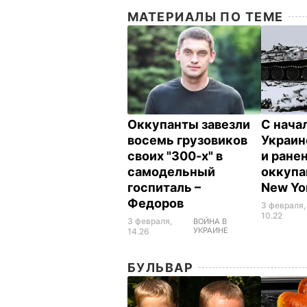
МАТЕРИАЛЫ ПО ТЕМЕ
Оккупанты завезли
С нача
восемь грузовиков
Украин
своих "300-х" в
и ране
самодельный
оккупа
госпиталь –
New Yo
Федоров
3 февраля,
10.22
3 февраля,
ВОЙНА В
УКРАИНЕ
14.26
БУЛЬВАР