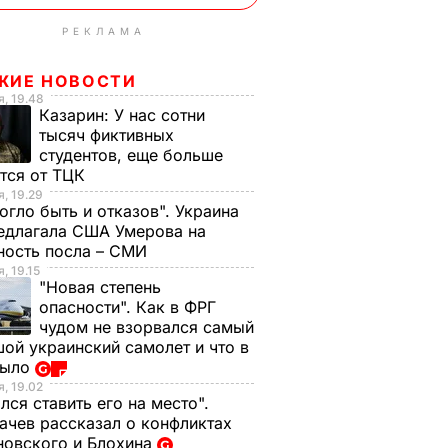
РЕКЛАМА
ЖИЕ НОВОСТИ
, 19.48
Казарин:
У нас сотни
тысяч фиктивных
студентов, еще больше
тся от ТЦК
, 19.29
огло быть и отказов". Украина
едлагала США Умерова на
ность посла – СМИ
, 19.15
"Новая степень
опасности". Как в ФРГ
чудом не взорвался самый
ой украинский самолет и что в
было
, 19.02
лся ставить его на место".
чев рассказал о конфликтах
новского и Блохина