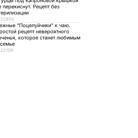
гурцы под капроновой крышкой
е перекиснут. Рецепт без
терилизации
22800
ежные "Поцелуйчики" к чаю.
ростой рецепт невероятного
еченья, которое станет любимым
 семье
22109