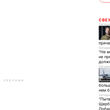
СВЕ
Сегодня
пряче
Сегодня
"Не м
не пр
долж
Сегодня
РЕКЛАМА
больш
нем 
Сегодня
"Пыта
Щерба
Лоба