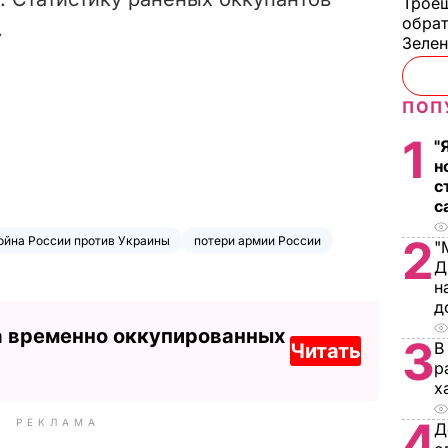
Троещ
обрат
.
Зеле
ПОП
1
"
н
с
с
2
ойна России против Украины
потери армии России
"
Д
н
д
а временно оккупированных
3
В
Читать
р
х
4
РЕКЛАМА
Д