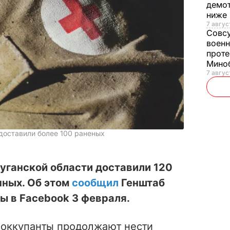
демот
ниже
7 авгус
Совс
военн
проте
Мино
7 авгус
доставили более 100 раненых
уганской области доставили 120
нных. Об этом
сообщил
Генштаб
ы в Facebook 3 февраля.
о оккупанты продолжают нести