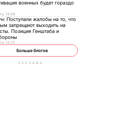
ивация военных будет гораздо
та, 14.06
ун:
Поступали жалобы на то, что
ым запрещают выходить на
сты. Позиция Генштаба и
бороны
та, 13.22
Больше блогов
РЕКЛАМА