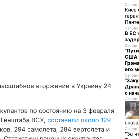
Сегодня
Киев 
гаран
Пант
Сегодня
В ЕС
задер
Сегодня
"Пути
США 
Грэма
его м
Сегодня
"Заку
масштабное вторжение в Украину 24
Драпа
с нач
Сегодня
купантов по состоянию на 3 февраля
 Генштаба ВСУ,
составили около 129
сказа
нков, 294 самолета, 284 вертолета и
Сегодня
"За ч
в. Статистику раненых оккупантов