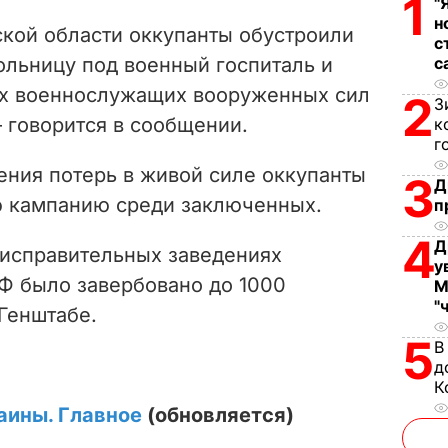
1
"
V
н
ской области оккупанты обустроили
с
i
льницу под военный госпиталь и
с
ых военнослужащих вооруженных сил
d
2
З
 говорится в сообщении.
к
e
г
ения потерь в живой силе оккупанты
3
Д
o
 кампанию среди заключенных.
п
4
Д
исправительных заведениях
у
Ф было завербовано до 1000
М
"
 Генштабе.
5
В
д
К
аины. Главное
(обновляется)