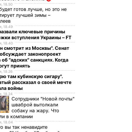
, 18.50
будет готов лучше, но это не
тирует лучшей зимы –
елеев
, 18.49
 назвали ключевые причины
жки вступления Украины – FT
, 18.40
н смотрит из Москвы". Сенат
обсуждает законопроект
 об "адских" санкциях. Когда
огут принять
, 18.26
рю там кубинскую сигару".
тый рассказал о своей мечте
ала войны
, 18.24
Сотрудники "Новой почты"
шваброй вытолкали
собаку на жару. Что
ли в компании
, 18.04
то вы так ненавидите