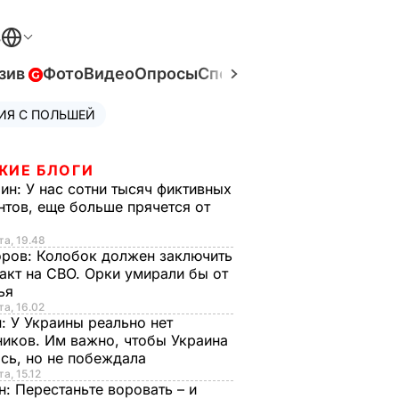
В
зив
Фото
Видео
Опросы
Спецпроекты
Война в Ук
ИЯ С ПОЛЬШЕЙ
ЖИЕ БЛОГИ
рин:
У нас сотни тысяч фиктивных
нтов, еще больше прячется от
та, 19.48
оров:
Колобок должен заключить
акт на СВО. Орки умирали бы от
тья
та, 16.02
н:
У Украины реально нет
иков. Им важно, чтобы Украина
сь, но не побеждала
а, 15.12
н:
Перестаньте воровать – и