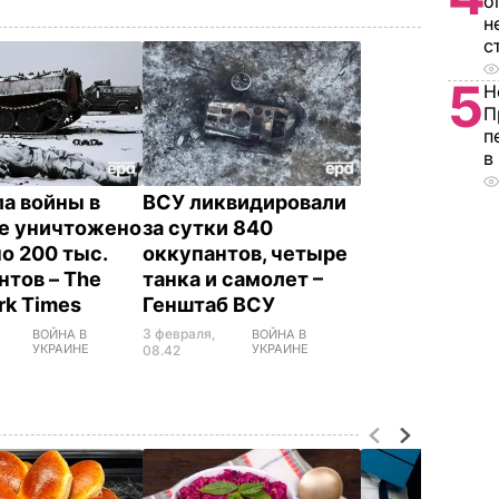
о
н
с
5
Н
П
п
в
ла войны в
ВСУ ликвидировали
е уничтожено
за сутки 840
но 200 тыс.
оккупантов, четыре
нтов – The
танка и самолет –
rk Times
Генштаб ВСУ
3 февраля,
ВОЙНА В
ВОЙНА В
УКРАИНЕ
УКРАИНЕ
08.42