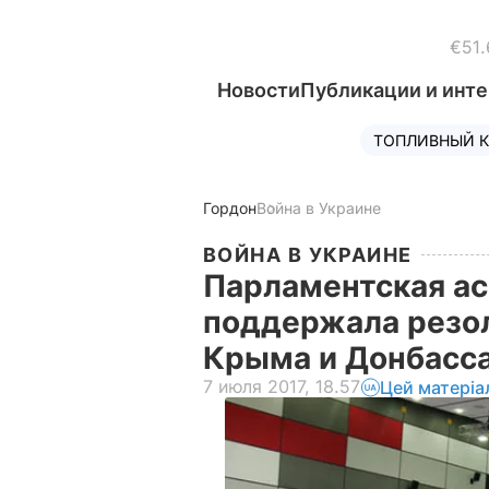
€51.
Новости
Публикации и инт
ТОПЛИВНЫЙ К
Гордон
Война в Украине
ВОЙНА В УКРАИНЕ
Парламентская а
поддержала резо
Крыма и Донбасс
7 июля 2017, 18.57
Цей матеріа