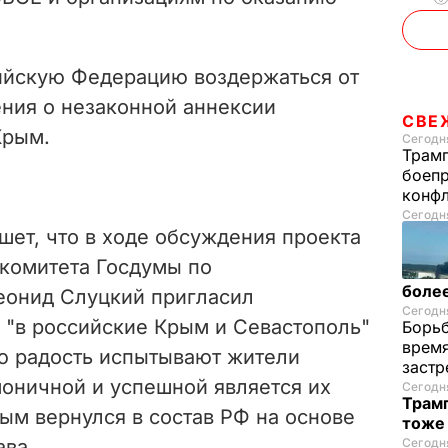
ийскую Федерацию воздержаться от
ения о незаконной аннексии
СВЕ
Крым.
Сегодня
Трамп
боепр
конфл
Сегодня
шет, что в ходе обсуждения проекта
комитета Госдумы по
более
онид Слуцкий пригласил
Сегодня
 "в российские Крым и Севастополь"
Борьб
время
ую радость испытывают жители
застр
моничной и успешной является их
Сегодня
Трамп
рым вернулся в состав РФ на основе
тоже
ва.
Сегодня