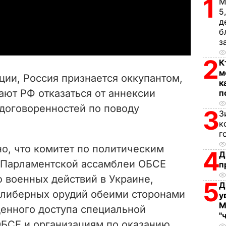
1
М
5
a
д
б
y
з
2
К
V
м
ции, Россия признается оккупантом,
к
i
ают РФ отказаться от аннексии
п
договоренностей по поводу
d
3
З
к
e
г
но, что комитет по политическим
4
o
Д
 Парламентской ассамблеи ОБСЕ
п
 военных действий в Украине,
5
Д
алиберных орудий обеими сторонами
у
М
енного доступа специальной
"
БСЕ и организациям по оказанию