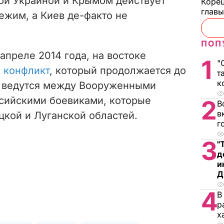
ой Украиной и Крымом действует
Корец
глав
ежим, а Киев де-факто не
ПОП
апреле 2014 года, на востоке
1
"
 конфликт
, который продолжается до
т
к
я ведутся между Вооруженными
сийскими боевиками, которые
2
В
в
цкой и Луганской областей.
г
3
"
д
и
Д
4
В
р
х