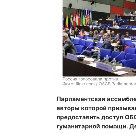
Россия голосовала против
Фото: flickr.com / OSCE Parliament
Парламентская ассамбл
авторы которой призыва
предоставить доступ ОБ
гуманитарной помощи. Де