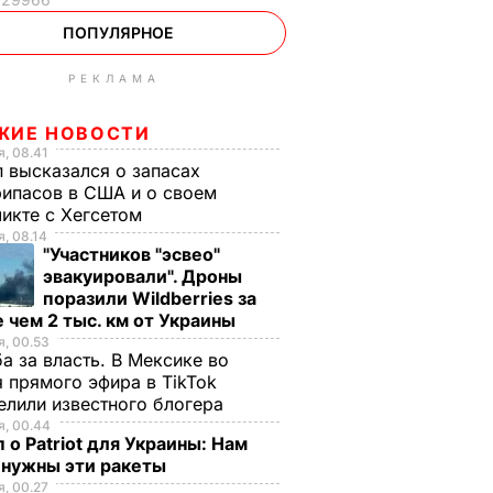
ПОПУЛЯРНОЕ
РЕКЛАМА
ЖИЕ НОВОСТИ
, 08.41
 высказался о запасах
ипасов в США и о своем
икте с Хегсетом
, 08.14
"Участников "эсвео"
эвакуировали". Дроны
поразили Wildberries за
 чем 2 тыс. км от Украины
, 00.53
а за власть. В Мексике во
 прямого эфира в TikTok
елили известного блогера
, 00.44
 о Patriot для Украины: Нам
 нужны эти ракеты
, 00.27