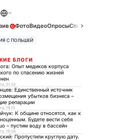
В
зив
Фото
Видео
Опросы
Спецпроекты
Война в Ук
ИЯ С ПОЛЬШЕЙ
ЖИЕ БЛОГИ
нога:
Опыт медиков корпуса
кого по спасению жизней
енен
та, 21.32
нцев:
Единственный источник
озмещения убытков бизнеса –
щие репарации
та, 19.15
ийчук:
К общине относятся, как к
ноценным. Будете вести себя
о – пустим воду в бассейн
та, 16.26
ский:
Пропустили круглую дату.