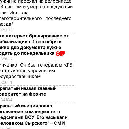
ужчина проехал на велосипеде
,3 тыс. км и умер на следующий
ень. История
лаготворительного "последнего
аезда"
45703
то потеряет бронирование от
обилизации с 1 сентября и
акие два документа нужно
одать до понедельника
35697
инченко:
Он был генералом КГБ,
оторый стал украинским
осударственником
35014
рапатый назвал главный
риоритет на фронте
34184
рапатый инициировал
вольнение командующего
едсилами ВСУ. Его называли
человеком Сырского" – СМИ
29966