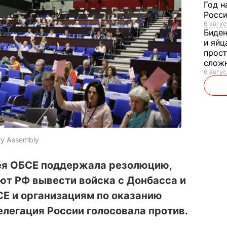
Год н
Росси
6 авгус
Биде
и яйц
прост
слож
6 авгус
ary Assembly
ея ОБСЕ поддержала резолюцию,
ют РФ вывести войска с Донбасса и
СЕ и организациям по оказанию
легация России голосовала против.