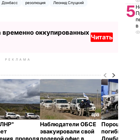
Донбасс
резолюция
Леонид Слуцкий
5
Н
П
п
в
а временно оккупированных
Читать
РЕКЛАМА
"ЛНР"
Наблюдатели ОБСЕ
Порошенко н
ет
эвакуировали свой
погибшего на
ения, проводя
полевой офис в
Донбассе