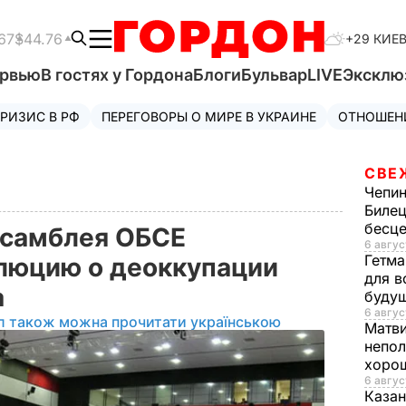
67
$44.76
+29 КИЕ
ервью
В гостях у Гордона
Блоги
Бульвар
LIVE
Эксклю
РИЗИС В РФ
ПЕРЕГОВОРЫ О МИРЕ В УКРАИНЕ
ОТНОШЕН
СВЕ
Чепи
Билец
бесц
ссамблея ОБСЕ
6 авгус
Гетма
люцию о деоккупации
для в
а
буду
6 авгус
л також можна прочитати українською
Матв
непол
хорош
6 авгус
Казан