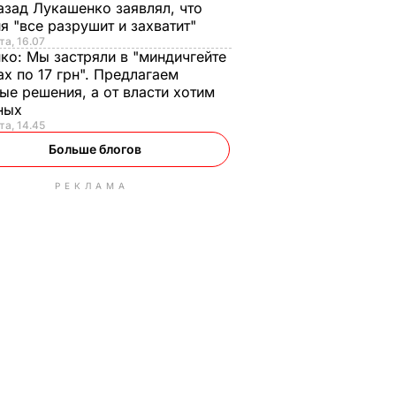
азад Лукашенко заявлял, что
я "все разрушит и захватит"
та, 16.07
нко:
Мы застряли в "миндичгейте
ах по 17 грн". Предлагаем
ые решения, а от власти хотим
ных
та, 14.45
Больше блогов
РЕКЛАМА