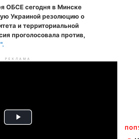
я ОБСЕ сегодня в Минске
ую Украиной резолюцию о
итета и территориальной
сия проголосовала против,
".
РЕКЛАМА
P
ПОП
l