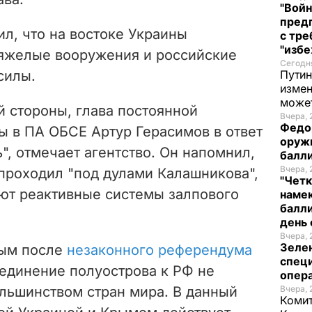
"Войн
пред
ил, что на востоке Украины
с тре
"избе
тяжелые вооружения и российские
Сегодня
силы.
Путин
измен
може
й стороны, глава постоянной
Вчера, 
Федо
ы в ПА ОБСЕ Артур Герасимов в ответ
оруж
", отмечает агентство. Он напомнил,
балл
Вчера, 
проходил "под дулами Калашникова",
"Четк
уют реактивные системы залпового
намек
балли
день 
Вчера, 
Зеле
рым после
незаконного референдума
спец
оединение полуострова к РФ не
опера
ольшинством стран мира. В данный
Вчера, 
Комит