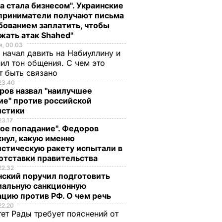
а стала бизнесом". Украинские
приниматели получают письма
бованием заплатить, чтобы
жать атак Shahed"
, 00.03
 начал давить на Набиуллину и
ил тон общения. С чем это
т быть связано
23.40
ров назвал "наилучшее
ие" против российской
истики
23.17
ое попадание". Федоров
нул, какую именно
стическую ракету испытали в
отставки правительства
22.32
нский поручил подготовить
иальную санкционную
цию против РФ. О чем речь
22.20
ет Рады требует пояснений от