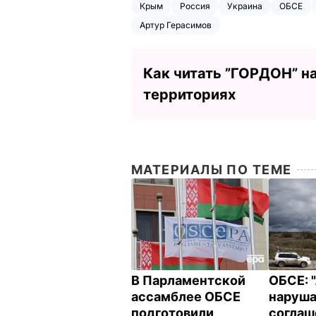
Крым
Россия
Украина
ОБСЕ
Артур Герасимов
Как читать ”ГОРДОН” н
территориях
МАТЕРИАЛЫ ПО ТЕМЕ
В Парламентской
ОБСЕ: 
ассамблее ОБСЕ
наруша
подготовили
соглаш