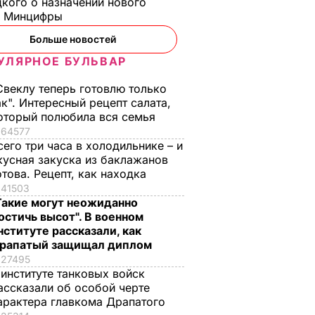
кого о назначении нового
ы Минцифры
Больше новостей
УЛЯРНОЕ БУЛЬВАР
Свеклу теперь готовлю только
ак". Интересный рецепт салата,
оторый полюбила вся семья
64577
сего три часа в холодильнике – и
кусная закуска из баклажанов
отова. Рецепт, как находка
41503
Такие могут неожиданно
остичь высот". В военном
нституте рассказали, как
рапатый защищал диплом
27495
 институте танковых войск
ассказали об особой черте
арактера главкома Драпатого