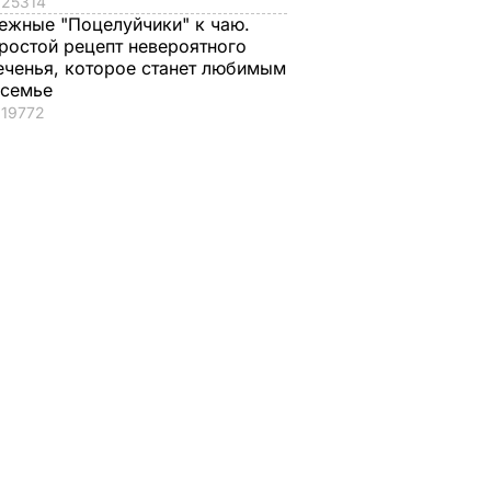
25314
ежные "Поцелуйчики" к чаю.
ростой рецепт невероятного
еченья, которое станет любимым
 семье
19772
аградил