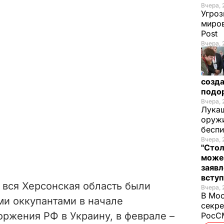
Вчера, 
Угроз
миров
Post
Вчера, 
созда
подо
Вчера, 
Лукаш
оружи
бесп
Вчера, 
"Стол
може
заявл
всту
 вся Херсонская область были
Вчера, 
В Мос
ми оккупантами в начале
секре
ржения РФ в Украину, в феврале –
РосСМ