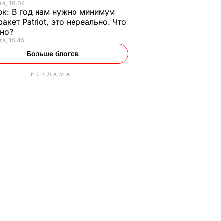
та, 16.04
юк:
В год нам нужно минимум
ракет Patriot, это нереально. Что
ьно?
та, 15.45
Больше блогов
РЕКЛАМА