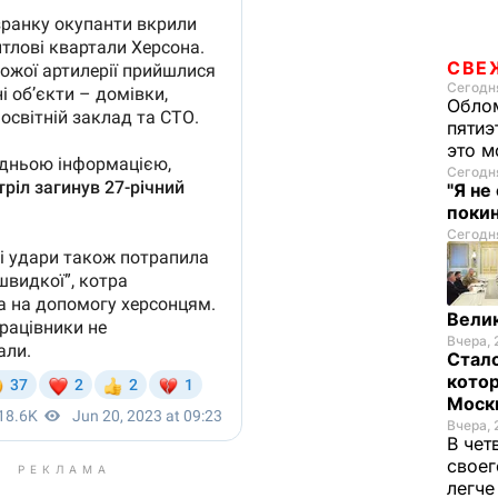
СВЕ
Сегодня
Облом
пятиэ
это м
Сегодня
"Я не
покин
Сегодня
Велик
Вчера, 
Стало
котор
Моск
Вчера, 
В чет
своег
РЕКЛАМА
легч