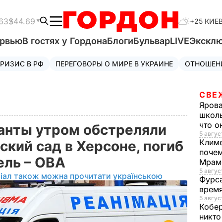
63
$44.69
+25 КИЕ
ервью
В гостях у Гордона
Блоги
Бульвар
LIVE
Экскл
РИЗИС В РФ
ПЕРЕГОВОРЫ О МИРЕ В УКРАИНЕ
ОТНОШЕН
СВЕ
Яров
школь
что о
анты утром обстреляли
5 авгус
Клим
ский сад в Херсоне, погиб
почем
ель – ОВА
Мрам
5 август
іал також можна прочитати українською
Фурс
время
5 авгус
Кобе
никто