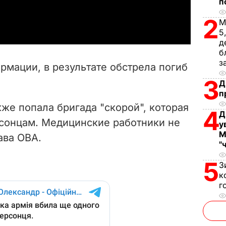
п
a
2
М
y
5
д
V
б
з
рмации, в результате обстрела погиб
i
3
Д
п
d
же попала бригада "скорой", которая
4
Д
e
сонцам. Медицинские работники не
у
М
ава ОВА.
o
"
5
З
к
г