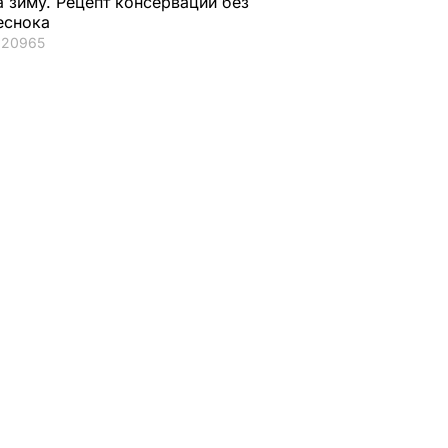
а зиму. Рецепт консервации без
еснока
20965