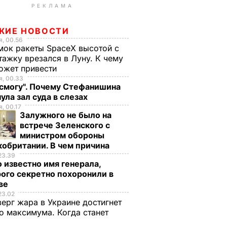
РЕКЛАМА
ЖИЕ НОВОСТИ
, 00.56
ок ракеты SpaceX высотой с
тажку врезался в Луну. К чему
ожет привести
, 00.33
 смогу". Почему Стефанишина
ула зал суда в слезах
, 00.17
Залужного не было на
встрече Зеленского с
министром обороны
обритании. В чем причина
23.39
 известно имя генерала,
ого секретно похоронили в
ве
23.02
верг жара в Украине достигнет
о максимума. Когда станет
е