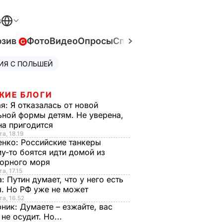
В
юзив
Фото
Видео
Опросы
Спецпроекты
Война в У
ИЯ С ПОЛЬШЕЙ
ЖИЕ БЛОГИ
ая:
Я отказалась от новой
ной формы детям. Не уверена,
на пригодится
та, 18.19
енко:
Российские танкеры
у-то боятся идти домой из
орного моря
а, 17.15
а:
Путин думает, что у него есть
. Но РФ уже не может
та, 16.52
рник:
Думаете – езжайте, вас
 не осудит. Но...