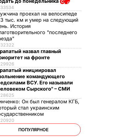
одать до понедельника
33534
ужчина проехал на велосипеде
,3 тыс. км и умер на следующий
ень. История
лаготворительного "последнего
аезда"
32322
рапатый назвал главный
риоритет на фронте
29926
рапатый инициировал
вольнение командующего
едсилами ВСУ. Его называли
человеком Сырского" – СМИ
28625
инченко:
Он был генералом КГБ,
оторый стал украинским
осударственником
20920
ПОПУЛЯРНОЕ