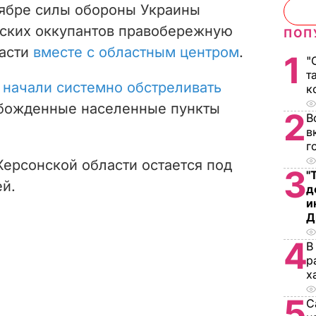
оябре силы обороны Украины
йских оккупантов правобережную
ПОП
ласти
вместе с областным центром
.
1
"
т
 начали системно обстреливать
к
обожденные населенные пункты
2
В
в
г
ерсонской области остается под
3
"
й.
д
и
Д
4
В
р
х
5
С