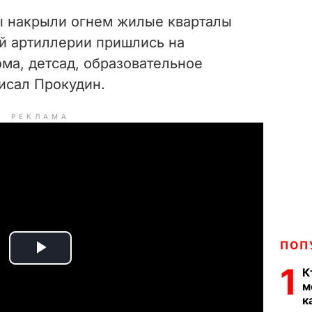
ы накрыли огнем жилые кварталы
й артиллерии пришлись на
ма, детсад, образовательное
исал Прокудин.
РЕКЛАМА
ПОП
P
1
К
м
l
к