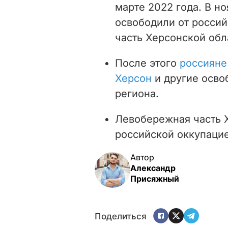
марте 2022 года. В н
освободили от росси
часть Херсонской об
После этого
россияне
Херсон
и другие осв
региона.
Левобережная часть Х
российской оккупацие
Автор
Александр
Присяжный
Поделиться