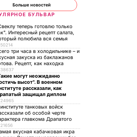
Больше новостей
УЛЯРНОЕ БУЛЬВАР
Свеклу теперь готовлю только
ак". Интересный рецепт салата,
оторый полюбила вся семья
50214
сего три часа в холодильнике – и
кусная закуска из баклажанов
отова. Рецепт, как находка
38637
Такие могут неожиданно
остичь высот". В военном
нституте рассказали, как
рапатый защищал диплом
24965
 институте танковых войск
ассказали об особой черте
арактера главкома Драпатого
21656
амая вкусная кабачковая икра