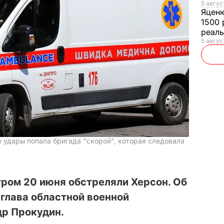
5 авгус
Яцен
1500 
реал
5 авгус
 удары попала бригада "скорой", которая следовала
ром 20 июня обстреляли Херсон. Об
глава областной военной
р Прокудин.