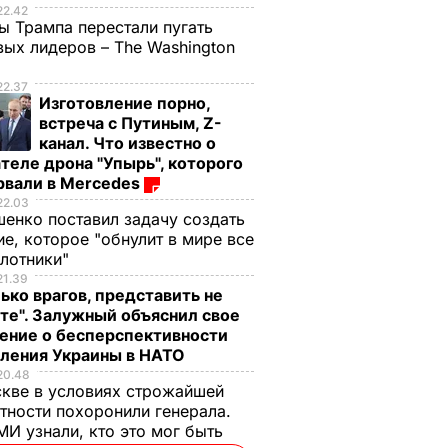
22.42
ы Трампа перестали пугать
ых лидеров – The Washington
22.37
Изготовление порно,
встреча с Путиным, Z-
канал. Что известно о
теле дрона "Упырь", которого
рвали в Mercedes
22.03
енко поставил задачу создать
е, которое "обнулит в мире все
илотники"
21.39
ько врагов, представить не
те". Залужный объяснил свое
ение о бесперспективности
пления Украины в НАТО
20.48
кве в условиях строжайшей
тности похоронили генерала.
И узнали, кто это мог быть