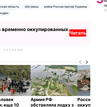
н
ч
ская область
обстрелы
война России против Украины
окудин
а временно оккупированных
Читать
РЕКЛАМА
еловек
Армия РФ
Российские
и, еще 10
обстреляла лодку з
оккупанты