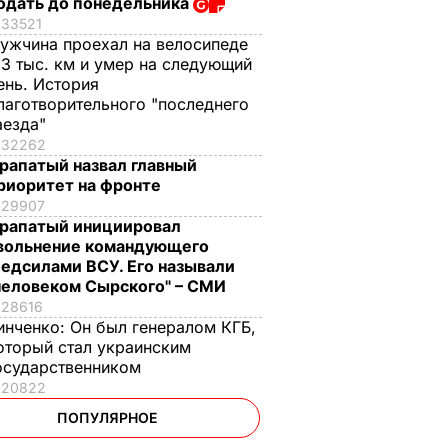
одать до понедельника
33521
ужчина проехал на велосипеде
,3 тыс. км и умер на следующий
ень. История
лаготворительного "последнего
аезда"
32262
рапатый назвал главный
риоритет на фронте
29907
рапатый инициировал
вольнение командующего
едсилами ВСУ. Его называли
человеком Сырского" – СМИ
28616
инченко:
Он был генералом КГБ,
оторый стал украинским
осударственником
20822
ПОПУЛЯРНОЕ