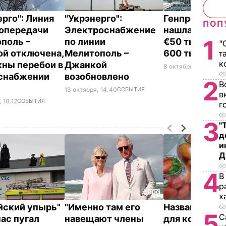
ерго": Линия
"Укрэнерго":
Генпрокурат
ПОП
опередачи
Электроснабжение
нашла в "Укр
1
поль –
по линии
€50 тыс., $20
"
й отключена,
Мелитополь –
600 тыс. грн
т
к
ны перебои в
Джанкой
8 октября, 17.26
ПОЛ
снабжении
возобновлено
2
В
а
13 октября, 14.40
СОБЫТИЯ
в
 18.12
СОБЫТИЯ
г
3
"
д
и
Д
4
В
р
х
йский упырь"
"Именно там его
Названа лучш
5
С
час пугал
навещают члены
для консерва