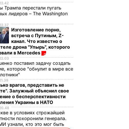
22.42
ы Трампа перестали пугать
ых лидеров – The Washington
22.37
Изготовление порно,
встреча с Путиным, Z-
канал. Что известно о
теле дрона "Упырь", которого
рвали в Mercedes
22.03
енко поставил задачу создать
е, которое "обнулит в мире все
илотники"
21.39
ько врагов, представить не
те". Залужный объяснил свое
ение о бесперспективности
пления Украины в НАТО
20.48
кве в условиях строжайшей
тности похоронили генерала.
И узнали, кто это мог быть