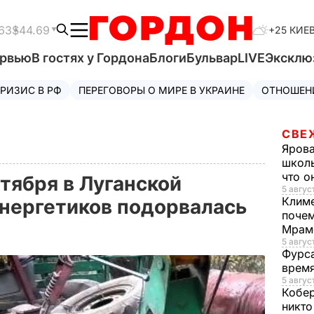
63
$44.69
+25 КИЕ
ервью
В гостях у Гордона
Блоги
Бульвар
LIVE
Эксклю
РИЗИС В РФ
ПЕРЕГОВОРЫ О МИРЕ В УКРАИНЕ
ОТНОШЕН
СВЕ
Яров
школь
что о
ктября в Луганской
5 август
Клим
энергетиков подорвалась
почем
Мрам
5 август
Фурс
время
5 авгус
Кобе
никто