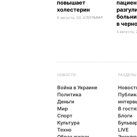
повышает
пациен
холестерин
разгул
больни
6 августа, 00.47
БУЛЬВАР
в черн
5 августа, 
НОВОСТИ
РАЗДЕЛЫ
Война в Украине
Новост
Политика
Публик
Деньги
интерв
Мир
В гостя
Спорт
Блоги
Культура
Бульва
Техно
LIVE
Образ жизни
Эксклю