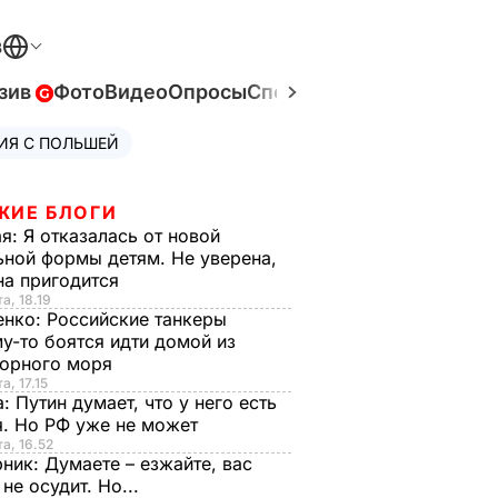
В
зив
Фото
Видео
Опросы
Спецпроекты
Война в Ук
ИЯ С ПОЛЬШЕЙ
ЖИЕ БЛОГИ
ая:
Я отказалась от новой
ной формы детям. Не уверена,
на пригодится
а, 18.19
енко:
Российские танкеры
у-то боятся идти домой из
орного моря
а, 17.15
а:
Путин думает, что у него есть
. Но РФ уже не может
та, 16.52
рник:
Думаете – езжайте, вас
 не осудит. Но...