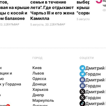
н
тов,
семьи в течение
выберите ее 
ч
ивая на крыше
лета". Где отдыхают
крышки на ба
цы с косой и
Чарльз III и его жена
"сорвет"
ом балахоне
Камилла
5 августа, 19.34
БУЛ
23.32
БУЛЬВАР
5 августа, 20.22
БУЛЬВАР
ГОРОД
СОЦСЕТИ
и
Киев
Дмитрий 
ации и
Львов
Гордон
ью
Одесса
Дмитрий 
х у Гордона
Донецк
Гордон
Харьков
Дмитрий 
р
Днепр
Гордон
Мариуполь
Дмитрий 
зив
Луганск