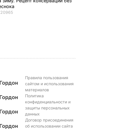
а зиму. Рецепт консервации без
– и
тяжелая зима, и я не
из кисломолочного
еснока
нках не
знаю, что делать,
сыра – идеальны д
20965
потому что мне
чаепития. Рецепт с
некуда ехать
точными
ЬВАР
пропорциями
5 августа, 17.46
БУЛЬВАР
5 августа, 16.49
БУЛЬВАР
Правила пользования
Гордон
сайтом и использования
материалов
Политика
Гордон
конфиденциальности и
защиты персональных
Гордон
данных
Договор присоединения
Гордон
об использовании сайта