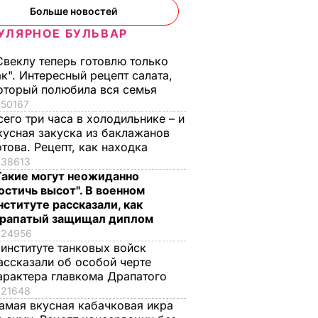
Больше новостей
ура
МВД: В ходе обыска
УЛЯРНОЕ БУЛЬВАР
энерго"
у представителей
0 тыс. и
"Укрэнерго" изъяты
Свеклу теперь готовлю только
документы, деньги и
ак". Интересный рецепт салата,
оторый полюбила вся семья
компьютерная
ИТИКА
50167
техника
сего три часа в холодильнике – и
6 октября, 00.31
ПОЛИТИКА
кусная закуска из баклажанов
отова. Рецепт, как находка
38613
Такие могут неожиданно
остичь высот". В военном
нституте рассказали, как
рапатый защищал диплом
24956
 институте танковых войск
ассказали об особой черте
арактера главкома Драпатого
ая соль
Мария Бурмака: Нам
Нежные
21648
амая вкусная кабачковая икра
ции,
говорят, что будет
бельгийские вафли