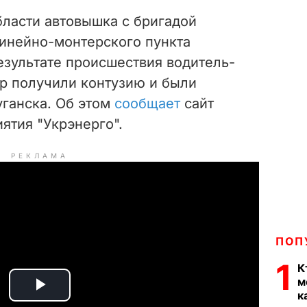
бласти автовышка с бригадой
линейно-монтерского пункта
езультате происшествия водитель-
р получили контузию и были
уганска. Об этом
сообщает
сайт
ятия "Укрэнерго".
РЕКЛАМА
ПОП
1
К
м
к
P