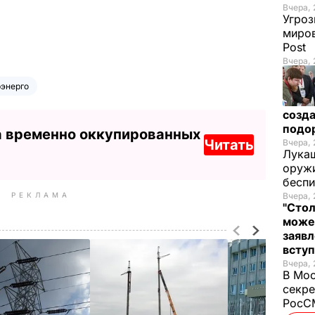
Вчера, 
Угроз
миров
Post
Вчера, 
энерго
созда
подо
а временно оккупированных
Читать
Вчера, 
Лукаш
оружи
бесп
РЕКЛАМА
Вчера, 
"Стол
може
заявл
всту
Вчера, 
В Мос
секре
РосСМ