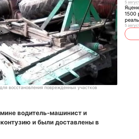
5 авгус
Яцен
1500 
реал
5 авгус
 для восстановления поврежденных участков
 мине водитель-машинист и
 контузию и были доставлены в