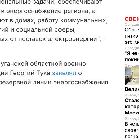
ональные задачи: обеспечивают
 и энергоснабжение региона, а
СВЕ
уют в домах, работу коммунальных,
Сегодня
ий и социальной сферы,
Облом
пятиэ
х от поставок электроэнергии", –
это м
Сегодн
"Я не
покин
Луганской областной военно-
Сегодня
ии Георгий Тука
заявлял
о
резервной линии энергоснабжения
Велик
Вчера, 
Стало
котор
Моск
Вчера, 
В чет
своег
легч