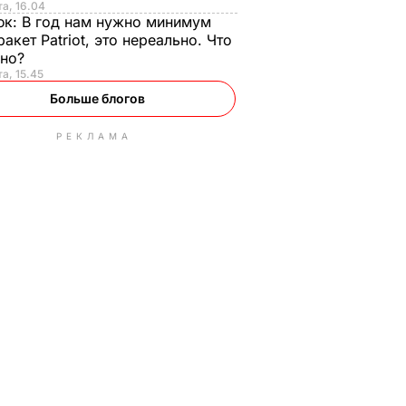
та, 16.04
юк:
В год нам нужно минимум
ракет Patriot, это нереально. Что
ьно?
та, 15.45
Больше блогов
РЕКЛАМА