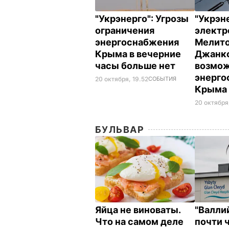
"Укрэнерго": Угрозы
"Укрэн
ограничения
электр
энергоснабжения
Мелито
Крыма в вечерние
Джанко
часы больше нет
возмож
энерго
20 октября, 19.52
СОБЫТИЯ
Крым
20 октября,
БУЛЬВАР
Яйца не виноваты.
"Валли
Что на самом деле
почти 