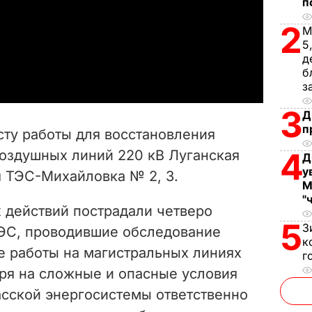
п
l
2
М
5
a
д
б
y
з
3
V
Д
п
сту работы для восстановления
i
4
оздушных линий 220 кВ Луганская
Д
у
 ТЭС-Михайловка № 2, 3.
d
М
"
e
 действий пострадали четверо
5
З
ЭС, проводившие обследование
o
к
 работы на магистральных линиях
г
ря на сложные и опасные условия
асской энергосистемы ответственно