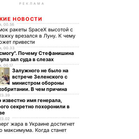
РЕКЛАМА
ЖИЕ НОВОСТИ
, 00.56
ок ракеты SpaceX высотой с
тажку врезался в Луну. К чему
ожет привести
я, 00.33
 смогу". Почему Стефанишина
ула зал суда в слезах
, 00.17
Залужного не было на
встрече Зеленского с
министром обороны
обритании. В чем причина
23.39
 известно имя генерала,
ого секретно похоронили в
ве
23.02
верг жара в Украине достигнет
о максимума. Когда станет
е