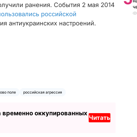
н
получили ранения. События 2 мая 2014
ч
пользовались российской
ия антиукраинских настроений.
ово поле
российская агрессия
а временно оккупированных
Читать