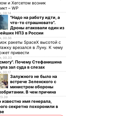
ом и Хегсетом возник
ликт – WP
, 08.14
"Надо на работу идти, а
что-то страшновато".
Дроны атаковали один из
нейших НПЗ в России
, 00.56
ок ракеты SpaceX высотой с
тажку врезался в Луну. К чему
ожет привести
, 00.33
 смогу". Почему Стефанишина
ула зал суда в слезах
, 00.17
Залужного не было на
встрече Зеленского с
министром обороны
обритании. В чем причина
23.39
 известно имя генерала,
ого секретно похоронили в
ве