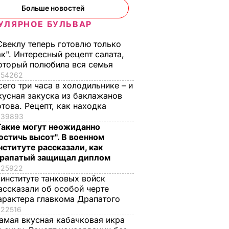
Больше новостей
УЛЯРНОЕ БУЛЬВАР
Свеклу теперь готовлю только
ак". Интересный рецепт салата,
оторый полюбила вся семья
54262
сего три часа в холодильнике – и
кусная закуска из баклажанов
отова. Рецепт, как находка
39893
Такие могут неожиданно
остичь высот". В военном
нституте рассказали, как
рапатый защищал диплом
25922
 институте танковых войск
ассказали об особой черте
арактера главкома Драпатого
22516
амая вкусная кабачковая икра