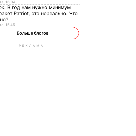
та, 16.04
юк:
В год нам нужно минимум
ракет Patriot, это нереально. Что
ьно?
та, 15.45
Больше блогов
РЕКЛАМА