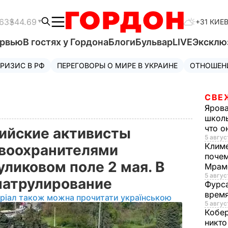
63
$44.69
+31 КИЕ
ервью
В гостях у Гордона
Блоги
Бульвар
LIVE
Эксклю
РИЗИС В РФ
ПЕРЕГОВОРЫ О МИРЕ В УКРАИНЕ
ОТНОШЕН
СВЕ
Яров
школь
что о
ийские активисты
5 авгус
Клим
авоохранителями
почем
уликовом поле 2 мая. В
Мрам
5 август
патрулирование
Фурс
время
ріал також можна прочитати українською
5 авгус
Кобе
никто