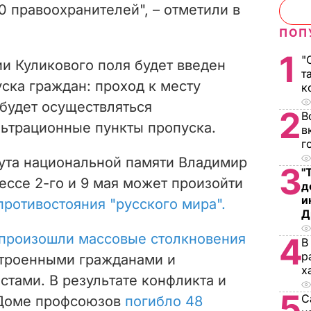
 правоохранителей", – отметили в
ПОП
1
"
ии Куликового поля будет введен
т
ска граждан: проход к месту
к
будет осуществляться
2
В
ьтрационные пункты пропуска.
в
г
тута национальной памяти Владимир
3
"
дессе 2-го и 9 мая может произойти
д
и
ротивостояния "русского мира".
Д
произошли массовые столкновения
4
В
р
строенными гражданами и
х
тами. В результате конфликта и
5
С
 Доме профсоюзов
погибло 48