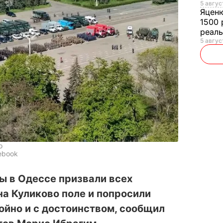
5 авгус
Яцен
1500 
реал
5 авгус
о
ebook
ы в Одессе призвали всех
а Куликово поле и попросили
ойно и с достоинством, сообщил