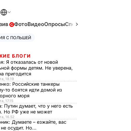
В
зив
Фото
Видео
Опросы
Спецпроекты
Война в Ук
ИЯ С ПОЛЬШЕЙ
ЖИЕ БЛОГИ
ая:
Я отказалась от новой
ной формы детям. Не уверена,
на пригодится
та, 18.19
енко:
Российские танкеры
у-то боятся идти домой из
орного моря
а, 17.15
а:
Путин думает, что у него есть
. Но РФ уже не может
та, 16.52
рник:
Думаете – езжайте, вас
 не осудит. Но...