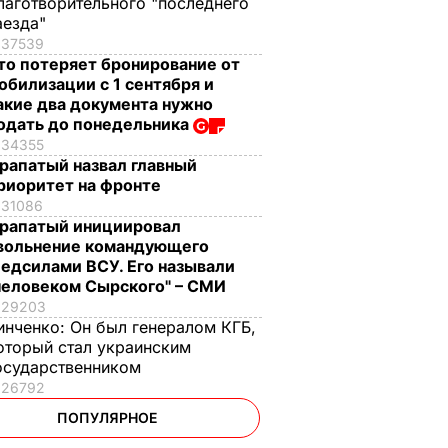
лаготворительного "последнего
аезда"
37539
то потеряет бронирование от
обилизации с 1 сентября и
акие два документа нужно
одать до понедельника
34355
рапатый назвал главный
риоритет на фронте
31086
рапатый инициировал
вольнение командующего
едсилами ВСУ. Его называли
человеком Сырского" – СМИ
29203
инченко:
Он был генералом КГБ,
оторый стал украинским
осударственником
26792
ПОПУЛЯРНОЕ