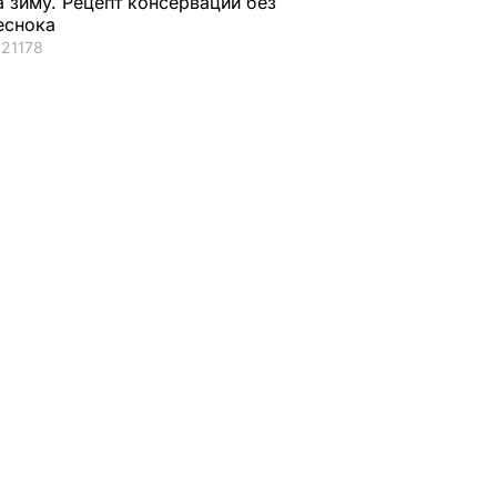
а зиму. Рецепт консервации без
еснока
21178