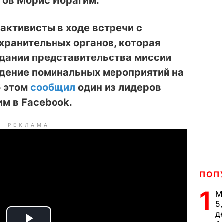
тов Морис Ибрагим.
активисты в ходе встречи с
хранительных органов, которая
здании представительства миссии
едение поминальных мероприятий на
б этом
сообщил
один из лидеров
м в Facebook.
РЕКЛАМА
ПОП
1
М
5
д