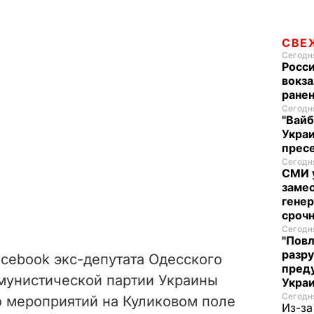
СВЕ
Сегодня
Росси
вокза
ранен
Сегодня
"Вайб
Укра
пресе
Сегодня
СМИ у
замес
генер
сроч
Сегодня
"Повл
разру
cebook экс-депутата Одесского
преду
ммунистической партии Украины
Укра
Сегодня
 мероприятий на Куликовом поле
Из-за