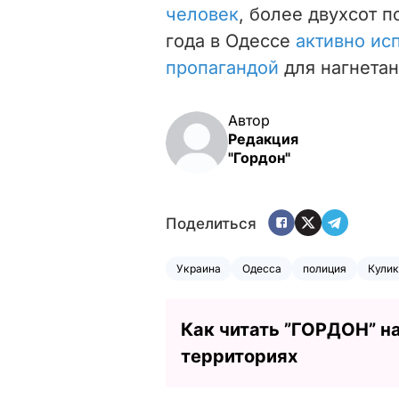
человек
, более двухсот 
года в Одессе
активно ис
пропагандой
для нагнетан
Автор
Редакция
"Гордон"
Поделиться
Украина
Одесса
полиция
Кулик
Как читать ”ГОРДОН” н
территориях