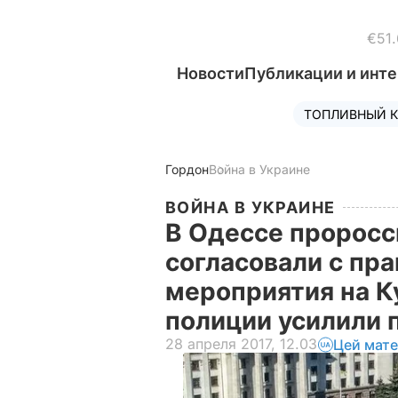
€51.
Новости
Публикации и инт
ТОПЛИВНЫЙ К
Гордон
Война в Украине
ВОЙНА В УКРАИНЕ
В Одессе проросс
согласовали с пр
мероприятия на К
полиции усилили 
28 апреля 2017, 12.03
Цей мате