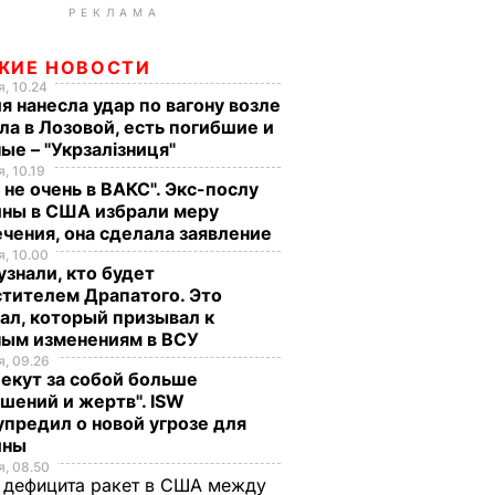
РЕКЛАМА
ЖИЕ НОВОСТИ
, 10.24
я нанесла удар по вагону возле
ла в Лозовой, есть погибшие и
ые – "Укрзалізниця"
, 10.19
 не очень в ВАКС". Экс-послу
ины в США избрали меру
чения, она сделала заявление
, 10.00
знали, кто будет
тителем Драпатого. Это
ал, который призывал к
ным изменениям в ВСУ
, 09.26
екут за собой больше
шений и жертв". ISW
предил о новой угрозе для
ины
, 08.50
 дефицита ракет в США между