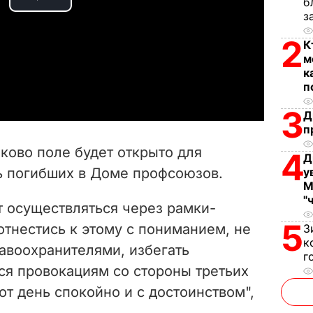
б
P
з
l
2
К
м
a
к
п
y
3
Д
п
V
иково поле будет открыто для
4
Д
i
ь погибших в Доме профсоюзов.
у
М
d
"
т осуществляться через рамки-
5
e
тнестись к этому с пониманием, не
З
к
равоохранителями, избегать
г
o
ся провокациям со стороны третьих
от день спокойно и с достоинством",