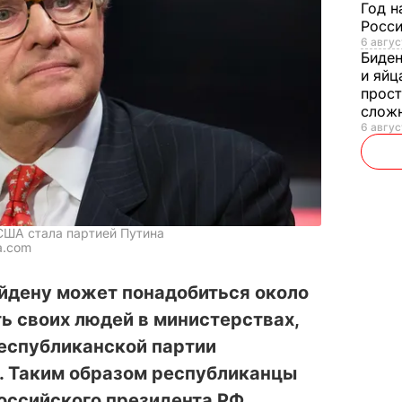
Год н
Росси
6 авгус
Биде
и яйц
прост
слож
6 авгус
США стала партией Путина
a.com
дену может понадобиться около
ть своих людей в министерствах,
Республиканской партии
. Таким образом республиканцы
оссийского президента РФ