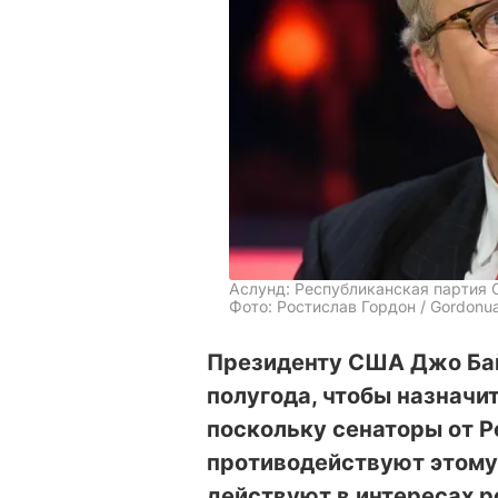
Аслунд: Республиканская партия 
Фото: Ростислав Гордон / Gordonu
Президенту США Джо Бай
полугода, чтобы назначи
поскольку сенаторы от 
противодействуют этому
действуют в интересах р