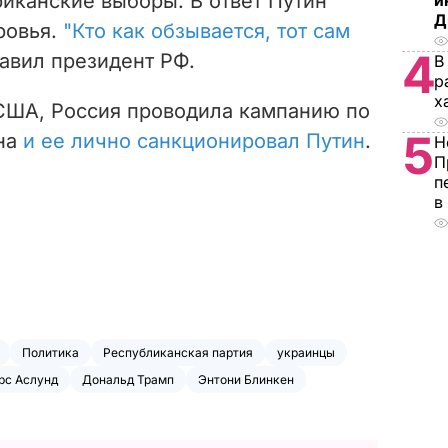
иканские выборы. В ответ Путин
и
Д
ровья.
"Кто как обзывается, тот сам
4
бавил президент РФ.
В
р
х
США, Россия проводила кампанию по
5
на
и ее лично санкционировал Путин
.
Н
П
п
в
Политика
Республиканская партия
украинцы
рс Аслунд
Дональд Трамп
Энтони Блинкен