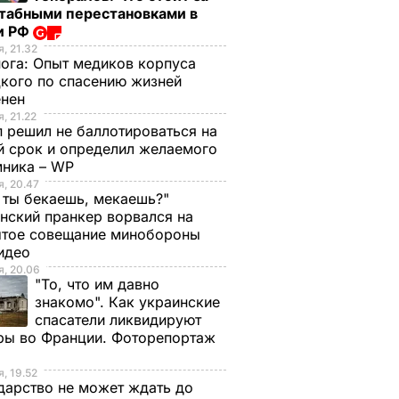
табными перестановками в
и РФ
, 21.32
нога:
Опыт медиков корпуса
кого по спасению жизней
енен
, 21.22
 решил не баллотироваться на
й срок и определил желаемого
мника – WP
, 20.47
 ты бекаешь, мекаешь?"
нский пранкер ворвался на
ытое совещание минобороны
Видео
, 20.06
"То, что им давно
знакомо". Как украинские
спасатели ликвидируют
ры во Франции. Фоторепортаж
, 19.52
дарство не может ждать до