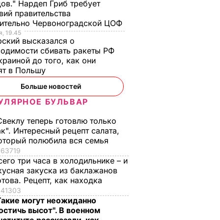
ов." Нардеп Гриб требует
вий правительства
сительно Червоноградской ЦОФ
, 19.45
ский высказался о
одимости сбивать ракеты РФ
краиной до того, как они
ят в Польшу
Больше новостей
УЛЯРНОЕ БУЛЬВАР
Свеклу теперь готовлю только
ак". Интересный рецепт салата,
оторый полюбила вся семья
63719
сего три часа в холодильнике – и
кусная закуска из баклажанов
отова. Рецепт, как находка
41303
Такие могут неожиданно
остичь высот". В военном