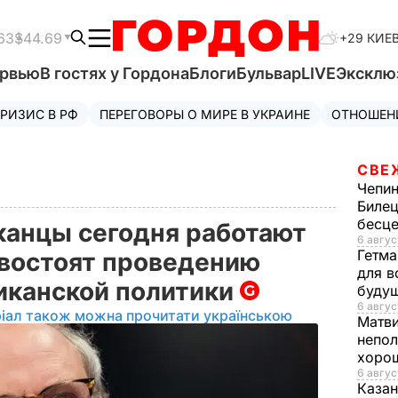
63
$44.69
+29 КИЕ
ервью
В гостях у Гордона
Блоги
Бульвар
LIVE
Эксклю
РИЗИС В РФ
ПЕРЕГОВОРЫ О МИРЕ В УКРАИНЕ
ОТНОШЕН
СВЕ
Чепи
Билец
бесц
канцы сегодня работают
6 авгус
Гетма
ивостоят проведению
для в
иканской политики
буду
6 авгус
іал також можна прочитати українською
Матв
непол
хорош
6 авгус
Казан