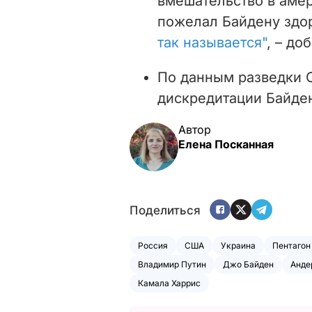
вмешательство в амер
пожелал Байдену здо
так называется"
, – до
По данным разведки 
дискредитации Байде
Автор
Елена Посканная
Поделиться
Россия
США
Украина
Пентагон
Владимир Путин
Джо Байден
Анде
Камала Харрис