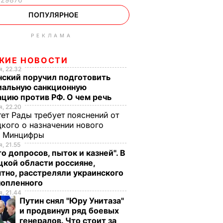
ПОПУЛЯРНОЕ
РЕКЛАМА
ЖИЕ НОВОСТИ
, 22.32
нский поручил подготовить
иальную санкционную
цию против РФ. О чем речь
, 22.20
ет Рады требует пояснений от
кого о назначении нового
ы Минцифры
, 21.55
о допросов, пыток и казней". В
кой области россияне,
тно, расстреляли украинского
нопленного
, 21.44
Путин снял "Юру Унитаза"
и продвинул ряд боевых
генералов. Что стоит за