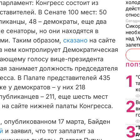
парламент:
Конгресс состоит из
холод
дейст
ставителей. В Сенате 100 мест: 50
отно
иканцы, 48 – демократы, еще два
Сегодня
Сикор
 сенаторы, но они находятся в
необх
над У
ами. Таким образом,
сказано
на сайте
залет
 в нем контролирует Демократическая
шающему голосу вице-президента
ПОП
ая занимает должность председателя
1
"
есса. В Палате представителей 435
т
оже у демократов
– у них 218
к
публиканцев – 211, еще шесть мест
2
В
на сайте нижней
палаты Конгресса.
в
г
 опубликованном 17 марта, Байден
3
"
й
и заявил, что тот заплатит за
д