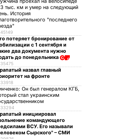
ужчина проехал на велосипеде
,3 тыс. км и умер на следующий
ень. История
лаготворительного "последнего
аезда"
45149
то потеряет бронирование от
обилизации с 1 сентября и
акие два документа нужно
одать до понедельника
35475
рапатый назвал главный
риоритет на фронте
33918
инченко:
Он был генералом КГБ,
оторый стал украинским
осударственником
33294
рапатый инициировал
вольнение командующего
едсилами ВСУ. Его называли
человеком Сырского" – СМИ
29876