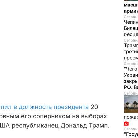
масш
арми
Сегодня
Чепи
Билец
бесц
Сегодня
Трамп
трети
прее
Сегодня
"Чего
Украи
закр
РФ. 
Сегодня
упил в должность президента
20
новным его соперником на выборах
пожа
США республиканец Дональд Трамп.
Сегодня
"Госу