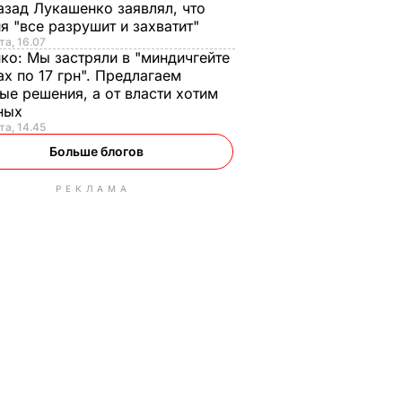
азад Лукашенко заявлял, что
я "все разрушит и захватит"
та, 16.07
нко:
Мы застряли в "миндичгейте
ах по 17 грн". Предлагаем
ые решения, а от власти хотим
ных
та, 14.45
Больше блогов
РЕКЛАМА