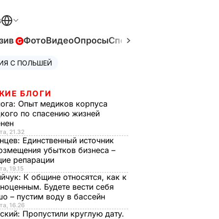
В
зив
Фото
Видео
Опросы
Спецпроекты
Война в Ук
ИЯ С ПОЛЬШЕЙ
ЖИЕ БЛОГИ
нога:
Опыт медиков корпуса
кого по спасению жизней
енен
та, 21.32
нцев:
Единственный источник
озмещения убытков бизнеса –
щие репарации
та, 19.15
ийчук:
К общине относятся, как к
ноценным. Будете вести себя
о – пустим воду в бассейн
та, 16.26
ский:
Пропустили круглую дату.