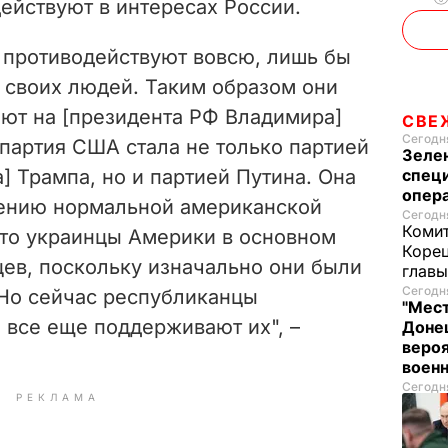
действуют в интересах России.
d
 противодействуют вовсю, лишь бы
e
 своих людей. Таким образом они
ают на [президента РФ Владимира]
СВЕ
o
Сегодня
партия США стала не только партией
Зеле
] Трампа, но и партией Путина. Она
спец
опера
дению нормальной американской
Сегодня
Комит
что украинцы Америки в основном
Корец
цев, поскольку изначально они были
глав
Сегодня
Но сейчас республиканцы
"Мест
 все еще поддерживают их", –
Донец
вероя
воен
Сегодня
РЕКЛАМА