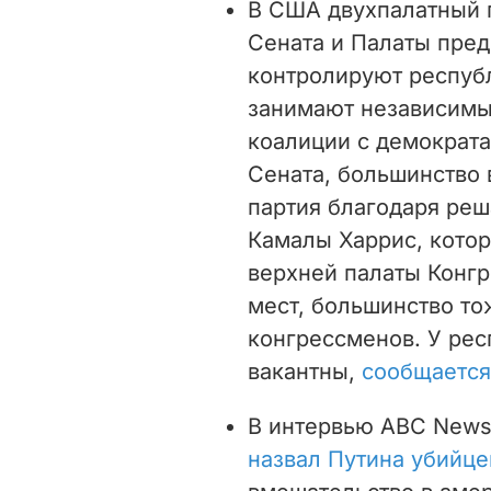
В США
двухпалатный 
Сената и Палаты пред
контролируют республ
занимают независимые
коалиции с демократ
Сената, большинство
партия благодаря ре
Камалы Харрис, котор
верхней палаты Конгр
мест, большинство т
конгрессменов. У рес
вакантны,
сообщается
В интервью ABC News,
назвал Путина убийце