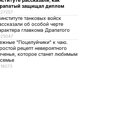
нституте рассказали, как
рапатый защищал диплом
27257
 институте танковых войск
ассказали об особой черте
арактера главкома Драпатого
25047
ежные "Поцелуйчики" к чаю.
ростой рецепт невероятного
еченья, которое станет любимым
 семье
18073