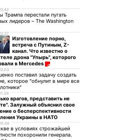
е
22.42
ы Трампа перестали пугать
ых лидеров – The Washington
22.37
Изготовление порно,
встреча с Путиным, Z-
канал. Что известно о
теле дрона "Упырь", которого
рвали в Mercedes
22.03
енко поставил задачу создать
е, которое "обнулит в мире все
илотники"
21.39
ько врагов, представить не
те". Залужный объяснил свое
ение о бесперспективности
пления Украины в НАТО
20.48
кве в условиях строжайшей
тности похоронили генерала.