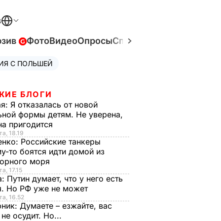
В
юзив
Фото
Видео
Опросы
Спецпроекты
Война в У
ИЯ С ПОЛЬШЕЙ
ЖИЕ БЛОГИ
ая:
Я отказалась от новой
ной формы детям. Не уверена,
на пригодится
та, 18.19
енко:
Российские танкеры
у-то боятся идти домой из
орного моря
а, 17.15
а:
Путин думает, что у него есть
. Но РФ уже не может
та, 16.52
рник:
Думаете – езжайте, вас
 не осудит. Но...