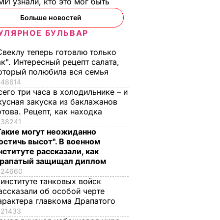
И узнали, кто это мог быть
Больше новостей
УЛЯРНОЕ БУЛЬВАР
Свеклу теперь готовлю только
ак". Интересный рецепт салата,
оторый полюбила вся семья
48614
сего три часа в холодильнике – и
кусная закуска из баклажанов
отова. Рецепт, как находка
38241
Такие могут неожиданно
остичь высот". В военном
нституте рассказали, как
рапатый защищал диплом
24660
С не
 институте танковых войск
ассказали об особой черте
ь за
арактера главкома Драпатого
оворов
21433
 в