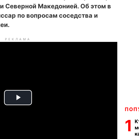
 и Северной Македонией. Об этом в
ссар по вопросам соседства и
еи.
РЕКЛАМА
P
ПОП
l
1
К
м
a
к