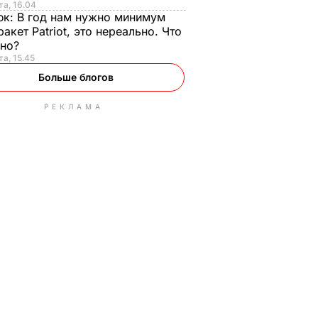
та, 16.04
юк:
В год нам нужно минимум
ракет Patriot, это нереально. Что
ьно?
та, 15.45
Больше блогов
РЕКЛАМА