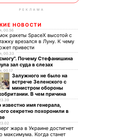
РЕКЛАМА
ЖИЕ НОВОСТИ
, 00.56
ок ракеты SpaceX высотой с
тажку врезался в Луну. К чему
ожет привести
, 00.33
 смогу". Почему Стефанишина
ула зал суда в слезах
, 00.17
Залужного не было на
встрече Зеленского с
министром обороны
обритании. В чем причина
23.39
 известно имя генерала,
ого секретно похоронили в
ве
23.02
верг жара в Украине достигнет
о максимума. Когда станет