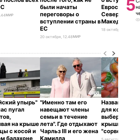
5
С
ЕС
были начаты
Евросоюз Алб
н
ч
переговоры о
Северной
.44
МИР
вступлении страны в
Македонии
ЕС
18 октября, 20.26
МИ
20 октября, 12.48
МИР
йский упырь"
"Именно там его
Названа лучш
час пугал
навещают члены
для консерва
тов,
семьи в течение
выберите ее 
ивая на крыше
лета". Где отдыхают
крышки на ба
цы с косой и
Чарльз III и его жена
"сорвет"
ом балахоне
Камилла
5 августа, 19.34
БУЛ