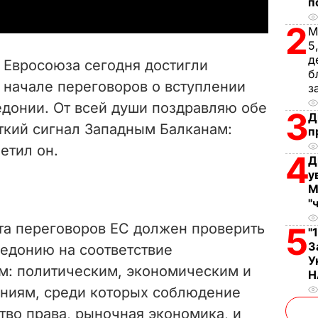
п
y
2
М
V
5
д
 Евросоюза сегодня достигли
б
i
 начале переговоров о вступлении
з
донии. От всей души поздравляю обе
d
3
Д
ткий сигнал Западным Балканам:
п
e
етил он.
4
Д
o
у
М
"
та переговоров ЕС должен проверить
5
"
З
едонию на соответствие
У
м: политическим, экономическим и
Н
ниям, среди которых соблюдение
тво права, рыночная экономика, и