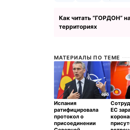
Как читать ”ГОРДОН” н
территориях
МАТЕРИАЛЫ ПО ТЕМЕ
Испания
Сотруд
ратифицировала
ЕС зар
протокол о
корона
присоединении
присут
Северной
встреч