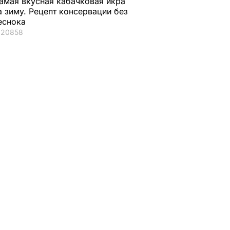
амая вкусная кабачковая икра
ании и
а зиму. Рецепт консервации без
еснока
20858
Р
ая соль
Мария Бурмака: Нам
Нежные
ции,
говорят, что будет
бельгийские вафли
– и
тяжелая зима, и я не
из кисломолочного
нках не
знаю, что делать,
сыра – идеальны д
потому что мне
чаепития. Рецепт с
некуда ехать
точными
ЬВАР