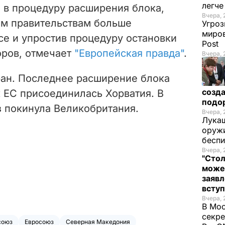
легч
 в процедуру расширения блока,
Вчера, 
м правительствам больше
Угроз
миров
се и упростив процедуру остановки
Post
оров, отмечает
"Европейская правда"
.
Вчера, 
ран. Последнее расширение блока
созда
 к ЕС присоединилась Хорватия. В
подо
 покинула Великобритания.
Вчера, 
Лукаш
оружи
бесп
Вчера, 
"Стол
може
заявл
всту
Вчера, 
В Мос
секре
союз
Евросоюз
Северная Македония