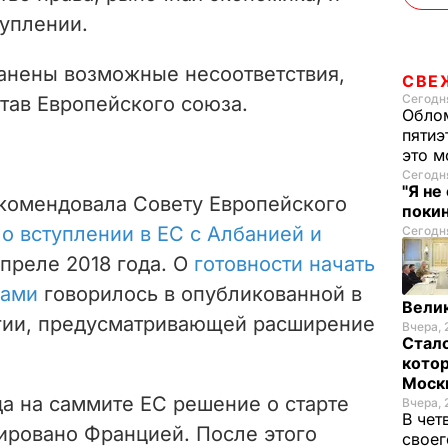
туплении.
ранены возможные несоответствия,
СВЕ
Сегодня
став Европейского союза.
Облом
пятиэ
это м
Сегодня
"Я не
комендовала Совету Европейского
покин
о вступлении в ЕС с Албанией и
Сегодня
преле 2018 года. О
готовности начать
нами
говорилось в опубликованной в
Велик
егии, предусматривающей расширение
Вчера, 
Стало
котор
Моск
да на саммите ЕС решение о старте
Вчера, 
В чет
ировано Францией. После этого
своег