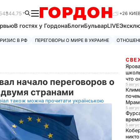
54
$44.75
+26 КИЕ
ервью
В гостях у Гордона
Блоги
Бульвар
LIVE
Экскл
РИЗИС В РФ
ПЕРЕГОВОРЫ О МИРЕ В УКРАИНЕ
ОТНОШЕН
СВЕ
Яров
школь
что о
вал начало переговоров о
5 авгус
Клим
с двумя странами
почем
ріал також можна прочитати українською
Мрам
5 август
Фурс
время
5 авгус
Кобе
никто