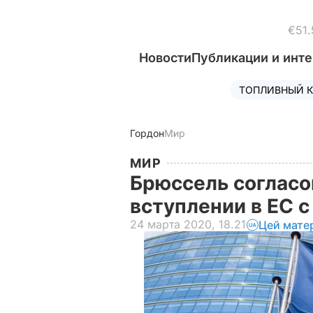
€51.
Новости
Публикации и инт
ТОПЛИВНЫЙ К
Гордон
Мир
МИР
Брюссель согласо
вступлении в ЕС 
24 марта 2020, 18.21
Цей мате