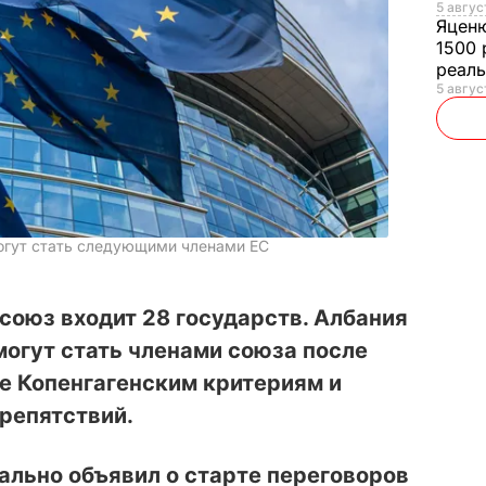
5 авгус
Яцен
1500 
реал
5 авгус
огут стать следующими членами ЕС
союз входит 28 государств. Албания
огут стать членами союза после
е Копенгагенским критериям и
репятствий.
ально объявил о старте переговоров