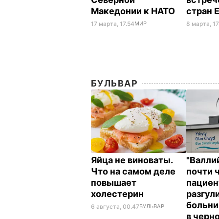
Македонии к НАТО
стран 
17 марта, 17.54
МИР
8 марта, 17
БУЛЬВАР
Яйца не виноваты.
"Валли
Что на самом деле
почти 
повышает
пациен
холестерин
разгул
больни
6 августа, 00.47
БУЛЬВАР
в черн