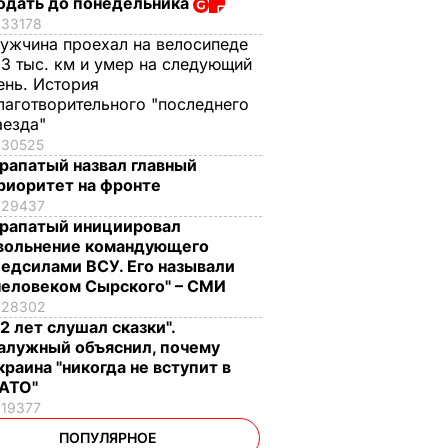
одать до понедельника
33178
ужчина проехал на велосипеде
,3 тыс. км и умер на следующий
ень. История
лаготворительного "последнего
аезда"
30525
рапатый назвал главный
риоритет на фронте
29437
рапатый инициировал
вольнение командующего
едсилами ВСУ. Его называли
человеком Сырского" – СМИ
28302
12 лет слушал сказки".
алужный объяснил, почему
краина "никогда не вступит в
АТО"
19377
ПОПУЛЯРНОЕ