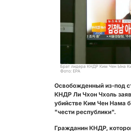
Брат лидера КНДР Ким Чен Ына Ки
Фото: ЕРА
Освобожденный из-под с
КНДР Ли Чхон Чхоль заяв
убийстве Ким Чен Нама 
"чести республики".
Гражданин КНДР, которог