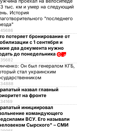
ужчина проехал на велосипеде
,3 тыс. км и умер на следующий
ень. История
лаготворительного "последнего
аезда"
45686
то потеряет бронирование от
обилизации с 1 сентября и
акие два документа нужно
одать до понедельника
35682
инченко:
Он был генералом КГБ,
оторый стал украинским
осударственником
34888
рапатый назвал главный
риоритет на фронте
34169
рапатый инициировал
вольнение командующего
едсилами ВСУ. Его называли
человеком Сырского" – СМИ
29955