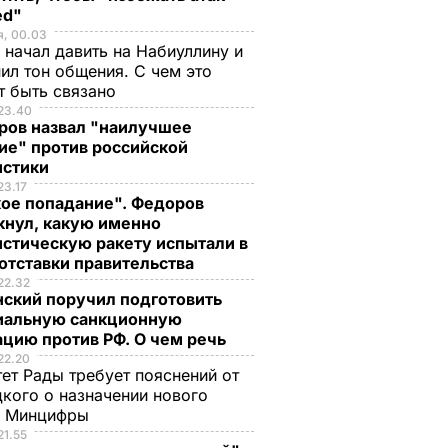
ed"
я, 00.03
 начал давить на Набиуллину и
ил тон общения. С чем это
т быть связано
23.40
ров назвал "наилучшее
ие" против российской
истики
23.17
кое попадание". Федоров
кнул, какую именно
стическую ракету испытали в
отставки правительства
22.32
нский поручил подготовить
иальную санкционную
цию против РФ. О чем речь
22.20
ет Рады требует пояснений от
кого о назначении нового
ы Минцифры
21.55