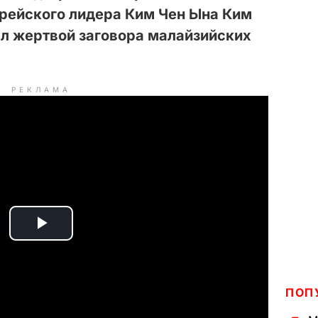
орейского лидера Ким Чен Ына Ким
тал жертвой заговора малайзийских
РЕКЛАМА
P
l
ПОП
a