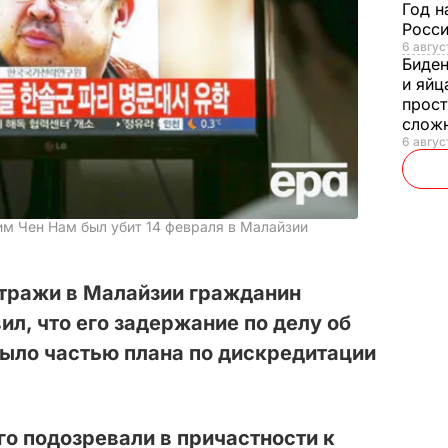
Год н
Росси
6 авгус
Биде
и яйц
прост
слож
6 авгус
м Чен Нам был убит 14 февраля в Малайзии
тражи в Малайзии гражданин
ил, что его задержание по делу об
было частью плана по дискредитации
о подозревали в причастности к