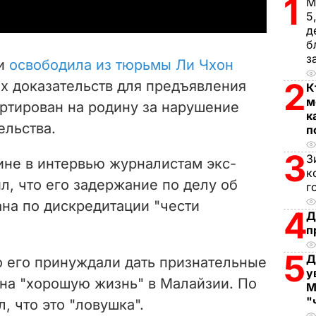
1
М
y
5
д
V
б
з
ии
освободила из тюрьмы Ли Чхон
i
2
х доказательств для предъявления
К
м
ортирован на родину за нарушение
d
к
ельства.
п
e
3
З
ине в интервью журналистам экс-
o
к
, что его задержание по делу об
г
на по дискредитации "чести
4
Д
п
5
Д
о его принуждали дать признательные
у
 на "хорошую жизнь" в Малайзии. По
М
"
л, что это "ловушка".