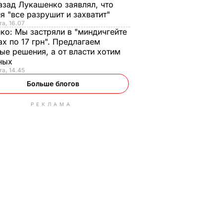
азад Лукашенко заявлял, что
я "все разрушит и захватит"
та, 16.07
нко:
Мы застряли в "миндичгейте
ах по 17 грн". Предлагаем
ые решения, а от власти хотим
ных
та, 14.45
Больше блогов
РЕКЛАМА