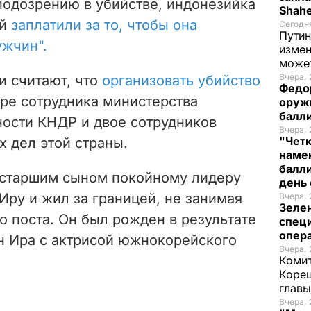
подозрению в убийстве, индонезийка
Shah
ей
заплатили за то, чтобы она
Сегодн
Путин
ужчин".
измен
може
Вчера, 
 считают, что
организовать убийство
Федо
ре сотрудника министерства
оруж
балл
ности КНДР и двое сотрудников
Вчера, 
"Чет
 дел этой страны.
наме
балли
 старшим сыном покойному лидеру
день 
ру и жил за границей, не занимая
Вчера, 
Зеле
о поста. Он был рожден в результате
спец
опера
н Ира с актрисой южнокорейского
Вчера, 
Комит
Корец
глав
Вчера, 