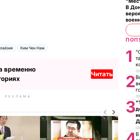
"Мест
В Дон
вероя
воен
ПОП
лайзия
Ким Чен Нам
1
"
т
к
а временно
Читать
2
В
ториях
в
г
РЕКЛАМА
3
"
д
и
Д
4
В