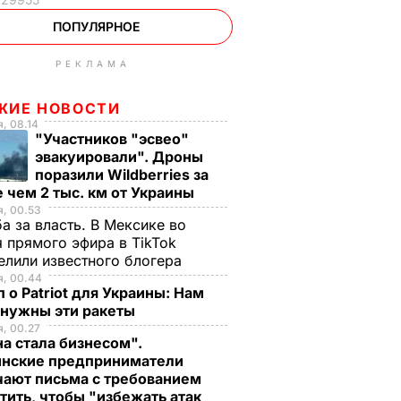
ПОПУЛЯРНОЕ
РЕКЛАМА
ЖИЕ НОВОСТИ
, 08.14
"Участников "эсвео"
эвакуировали". Дроны
поразили Wildberries за
 чем 2 тыс. км от Украины
, 00.53
а за власть. В Мексике во
 прямого эфира в TikTok
елили известного блогера
я, 00.44
 о Patriot для Украины: Нам
 нужны эти ракеты
, 00.27
а стала бизнесом".
инские предприниматели
чают письма с требованием
тить, чтобы "избежать атак