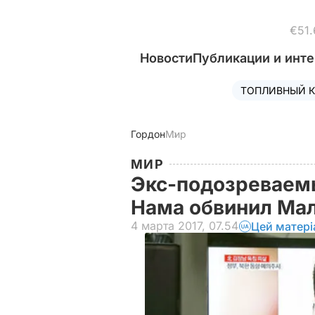
€51.
Новости
Публикации и инт
ТОПЛИВНЫЙ К
Гордон
Мир
МИР
Экс-подозреваемы
Нама обвинил Мал
4 марта 2017, 07.54
Цей матері