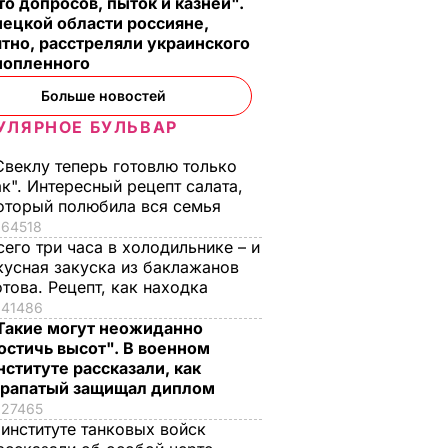
о допросов, пыток и казней".
ецкой области россияне,
тно, расстреляли украинского
нопленного
Больше новостей
УЛЯРНОЕ БУЛЬВАР
Свеклу теперь готовлю только
ак". Интересный рецепт салата,
оторый полюбила вся семья
64518
сего три часа в холодильнике – и
кусная закуска из баклажанов
отова. Рецепт, как находка
41486
Такие могут неожиданно
остичь высот". В военном
нституте рассказали, как
рапатый защищал диплом
27465
 институте танковых войск