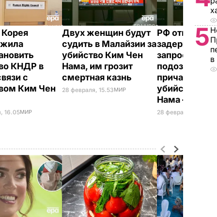
р
х
5
Н
 Корея
Двух женщин будут
РФ отказалас
П
ожила
судить в Малайзии за
задержать п
п
ановить
убийство Ким Чен
запросу Сеул
в
во КНДР в
Нама, им грозит
подозреваем
связи с
смертная казнь
причастности
вом Ким Чен
убийству Ки
28 февраля, 15.53
МИР
Нама – СМИ
, 16.05
МИР
28 февраля, 09.52
М