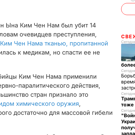
н Ына Ким Чен Нам был убит 14
словам очевидцев преступления,
СВЕ
Сегодня
Ким Чен Нама тканью, пропитанной
илась к медикам, но спасти ее не
более
Сегодня
Борьб
убийцы Ким Чен Нама применили
время
рвно-паралитического действия,
застр
льшинство стран признало это
Сегодн
Трамп
идом химического оружия
,
тоже
Сегодня
рого достаточно для массовой гибели
"Войн
Укра
полу
запла