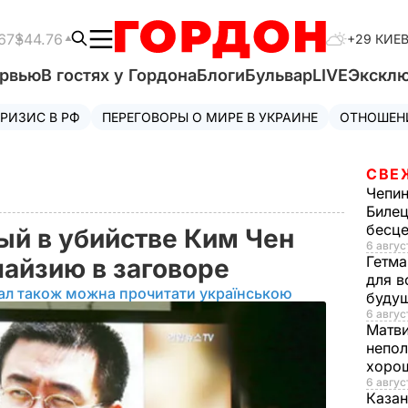
67
$44.76
+29 КИЕ
ервью
В гостях у Гордона
Блоги
Бульвар
LIVE
Экскл
РИЗИС В РФ
ПЕРЕГОВОРЫ О МИРЕ В УКРАИНЕ
ОТНОШЕН
СВЕ
Чепи
Билец
бесц
й в убийстве Ким Чен
6 авгус
Гетма
айзию в заговоре
для в
ал також можна прочитати українською
буду
6 август
Матв
непол
хорош
6 авгус
Казан