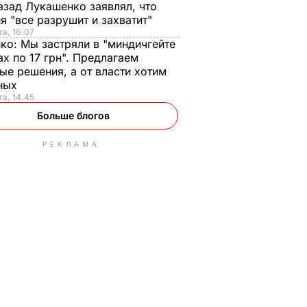
азад Лукашенко заявлял, что
я "все разрушит и захватит"
та, 16.07
нко:
Мы застряли в "миндичгейте
ах по 17 грн". Предлагаем
ые решения, а от власти хотим
ных
та, 14.45
Больше блогов
РЕКЛАМА