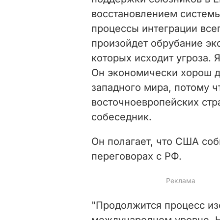
восстановлением системы
процессы интеграции всег
произойдет обрубание эко
которых исходит угроза. 
Он экономически хорош д
западного мира, потому ч
восточноевропейских стра
собеседник.
Он полагает, что США со
переговорах с РФ.
"Продолжится процесс и
международном уровне. Н