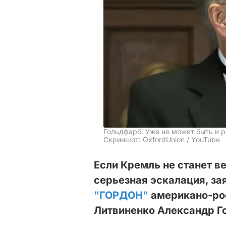
Гольдфарб: Уже не может быть и 
Скриншот: OxfordUnion / YouTube
Если Кремль не станет в
серьезная эскалация, за
"ГОРДОН"
американо-рос
Литвиненко Александр Г