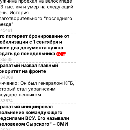
ужчина проехал на велосипеде
,3 тыс. км и умер на следующий
ень. История
лаготворительного "последнего
аезда"
45491
то потеряет бронирование от
обилизации с 1 сентября и
акие два документа нужно
одать до понедельника
35535
рапатый назвал главный
риоритет на фронте
34069
инченко:
Он был генералом КГБ,
оторый стал украинским
осударственником
33674
рапатый инициировал
вольнение командующего
едсилами ВСУ. Его называли
человеком Сырского" – СМИ
29911