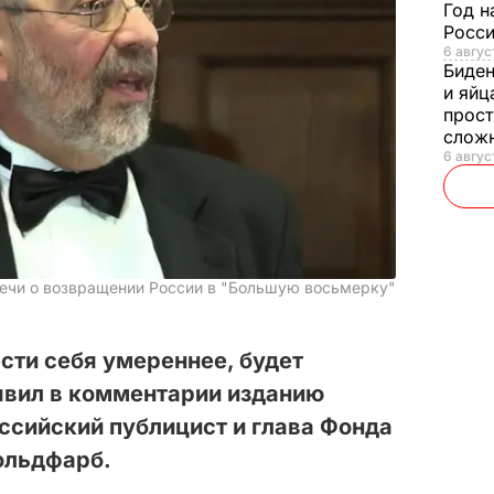
Год н
Росси
6 авгус
Биде
и яйц
прост
слож
6 авгус
речи о возвращении России в "Большую восьмерку"
ести себя умереннее, будет
явил в комментарии изданию
сийский публицист и глава Фонда
ольдфарб.