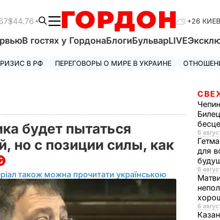
67
$44.76
+26 КИЕ
ервью
В гостях у Гордона
Блоги
Бульвар
LIVE
Экскл
РИЗИС В РФ
ПЕРЕГОВОРЫ О МИРЕ В УКРАИНЕ
ОТНОШЕН
СВЕ
Чепи
Билец
бесц
ка будет пытаться
6 авгус
Гетма
й, но с позиции силы, как
для в
буду
6 август
ріал також можна прочитати українською
Матв
непол
хорош
6 авгус
Казан