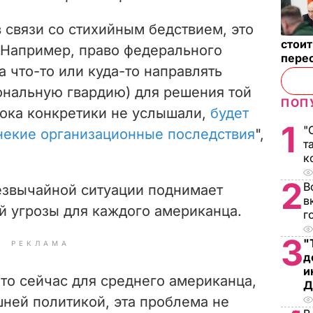
 связи со стихийным бедствием, это
стои
. Например, право федерального
пере
а что-то или куда-то направлять
нальную гвардию) для решения той
ПОП
ока конкретики не услышали,
будет
1
"
некие организационные последствия
",
т
к
2
В
звычайной ситуации поднимает
в
й угрозы для каждого американца.
г
3
"
РЕКЛАМА
д
и
что сейчас для среднего американца,
Д
ней политикой, эта проблема не