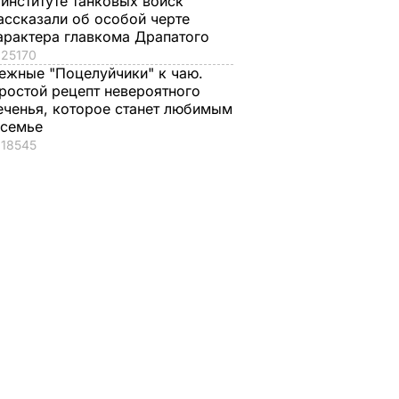
 институте танковых войск
ассказали об особой черте
арактера главкома Драпатого
25170
ежные "Поцелуйчики" к чаю.
ростой рецепт невероятного
еченья, которое станет любимым
 семье
18545