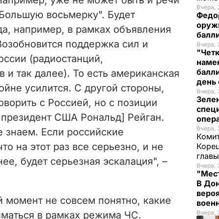
Вчера, 
"Большую восьмерку".
Будет
Федо
оруж
да, например, в рамках объявления
балл
Возобновится поддержка сил и
Вчера, 
"Чет
оссии (радиостанций,
наме
балли
и так далее). То есть американская
день 
йне усилится. С другой стороны,
Вчера, 
Зеле
оворить с Россией, но с позиции
спец
й президент США Рональд] Рейган.
опера
Вчера, 
е знаем. Если российские
Комит
то на этот раз все серьезно, и не
Корец
глав
ее, будет серьезная эскалация", –
Вчера, 
"Мест
В Дон
вероя
й момент не совсем понятно, какие
воен
Вчера, 
иматься в рамках режима ЧС.