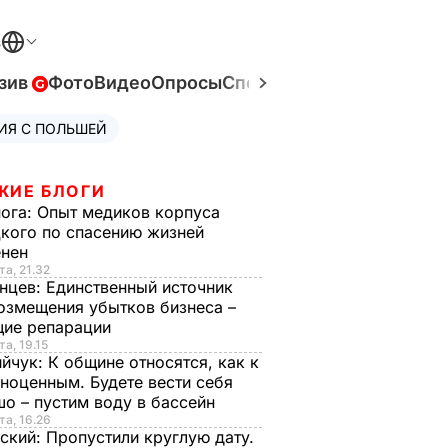
В
зив
Фото
Видео
Опросы
Спецпроекты
Война в Ук
ИЯ С ПОЛЬШЕЙ
ЖИЕ БЛОГИ
нога:
Опыт медиков корпуса
кого по спасению жизней
енен
та, 21.32
нцев:
Единственный источник
озмещения убытков бизнеса –
щие репарации
та, 19.15
ийчук:
К общине относятся, как к
ноценным. Будете вести себя
о – пустим воду в бассейн
та, 16.26
ский:
Пропустили круглую дату.