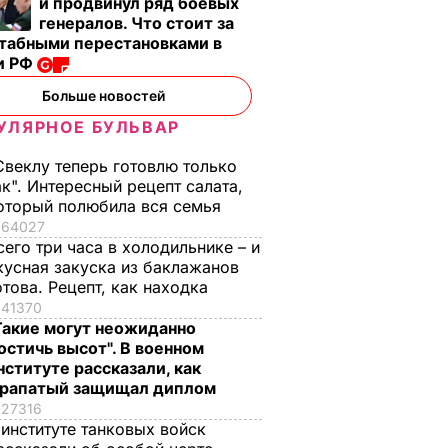
и продвинул ряд боевых
генералов. Что стоит за
табными перестановками в
и РФ
Больше новостей
УЛЯРНОЕ БУЛЬВАР
Свеклу теперь готовлю только
ак". Интересный рецепт салата,
оторый полюбила вся семья
64027
сего три часа в холодильнике – и
кусная закуска из баклажанов
отова. Рецепт, как находка
41370
Такие могут неожиданно
остичь высот". В военном
нституте рассказали, как
рапатый защищал диплом
27316
 институте танковых войск