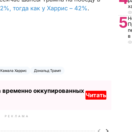
р
х
2%, тогда как у Харрис – 42%
.
5
Н
П
п
в
Камала Харрис
Дональд Трамп
а временно оккупированных
Читать
РЕКЛАМА