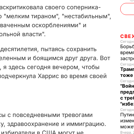
o
аскритиковала своего соперника-
о "мелким тираном", "нестабильным",
хваченным оскорблениями" и
ольной власти".
СВЕ
Сегодня
Борьб
десятилетия, пытаясь сохранить
время
еленным и боящимся друг друга. Вот
застр
Сегодня
, я здесь сегодня вечером, чтобы
Трамп
тоже
– подчеркнула Харрис во время своей
Сегодня
"Войн
пред
с тре
"избе
Сегодня
исы с повседневными тревогами
Путин
измен
у, здравоохранение и иммиграцию.
може
 избиратели в США могут не
Вчера, 