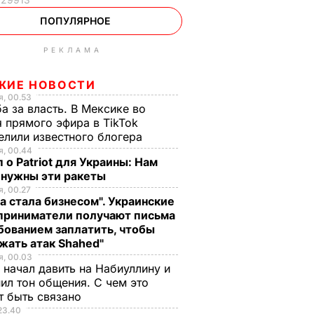
ПОПУЛЯРНОЕ
РЕКЛАМА
ЖИЕ НОВОСТИ
, 00.53
а за власть. В Мексике во
 прямого эфира в TikTok
елили известного блогера
, 00.44
 о Patriot для Украины: Нам
 нужны эти ракеты
, 00.27
а стала бизнесом". Украинские
приниматели получают письма
бованием заплатить, чтобы
жать атак Shahed"
, 00.03
 начал давить на Набиуллину и
ил тон общения. С чем это
т быть связано
23.40