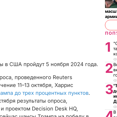
масш
арми
ПОП
1
"
т
к
2
 в США пройдут 5 ноября 2024 года.
В
в
г
роса, проведенного Reuters
3
ечение 11–13 октября, Харрис
"
д
рампа до трех процентных пунктов
.
и
тября результаты опроса,
Д
 и проектом Decision Desk HQ,
4
В
 сейчас шансы Трампа на победу в