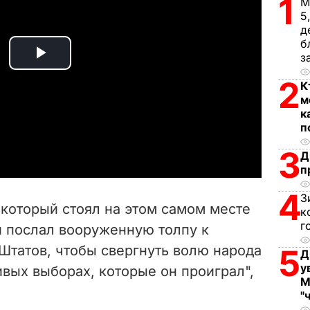
1
М
5
д
б
з
P
2
К
l
м
к
a
п
3
Д
y
п
V
4
З
, который стоял на этом самом месте
к
i
г
и послал вооруженную толпу к
татов, чтобы свергнуть волю народа
5
d
Д
у
вых выборах, которые он проиграл",
М
e
"