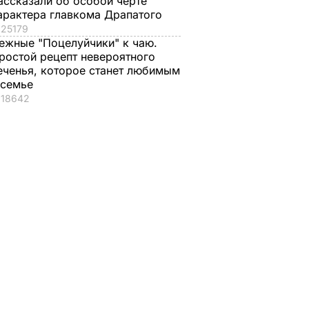
ассказали об особой черте
арактера главкома Драпатого
25179
ежные "Поцелуйчики" к чаю.
ростой рецепт невероятного
еченья, которое станет любимым
 семье
18642