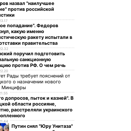
ров назвал "наилучшее
ие" против российской
истики
23.17
ое попадание". Федоров
нул, какую именно
стическую ракету испытали в
отставки правительства
22.32
нский поручил подготовить
иальную санкционную
цию против РФ. О чем речь
22.20
ет Рады требует пояснений от
кого о назначении нового
ы Минцифры
21.55
о допросов, пыток и казней". В
кой области россияне,
тно, расстреляли украинского
нопленного
21.44
Путин снял "Юру Унитаза"