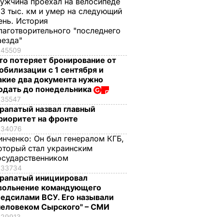
ужчина проехал на велосипеде
,3 тыс. км и умер на следующий
ень. История
лаготворительного "последнего
аезда"
45509
то потеряет бронирование от
обилизации с 1 сентября и
акие два документа нужно
одать до понедельника
35547
рапатый назвал главный
риоритет на фронте
34076
инченко:
Он был генералом КГБ,
оторый стал украинским
осударственником
33734
рапатый инициировал
вольнение командующего
едсилами ВСУ. Его называли
человеком Сырского" – СМИ
29913