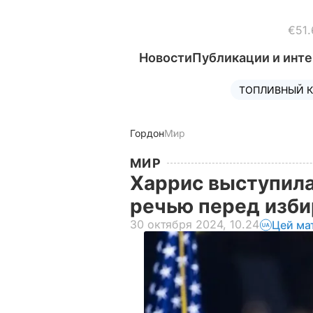
€51.
Новости
Публикации и инт
ТОПЛИВНЫЙ К
Гордон
Мир
МИР
Харрис выступила
речью перед изб
30 октября 2024, 10.24
Цей ма