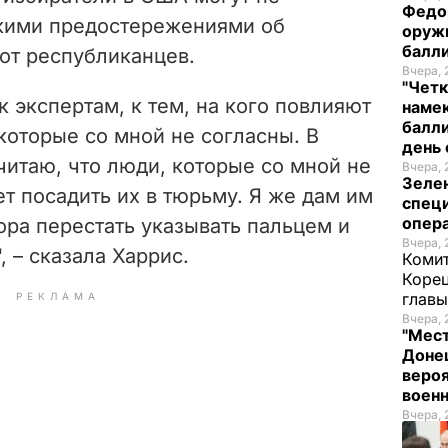
Федо
скими предостережениями об
оруж
балл
от республиканцев.
Вчера, 
"Четк
 экспертам, к тем, на кого повлияют
намек
балли
которые со мной не согласны. В
день 
считаю, что люди, которые со мной не
Вчера, 
Зеле
ет посадить их в тюрьму. Я же дам им
спец
опера
ора перестать указывать пальцем и
Вчера, 
, – сказала Харрис.
Комит
Корец
глав
РЕКЛАМА
Вчера, 
"Мест
Донец
вероя
воен
Вчера, 