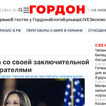
67
$44.76
+26 КИЕ
ервью
В гостях у Гордона
Блоги
Бульвар
LIVE
Эксклю
РИЗИС В РФ
ПЕРЕГОВОРЫ О МИРЕ В УКРАИНЕ
ОТНОШЕН
СВЕ
Чепи
Билец
бесц
 со своей заключительной
6 авгус
Гетма
ирателями
для в
теріал також можна прочитати українською
буду
6 авгус
Матв
непол
хорош
6 авгус
Казан