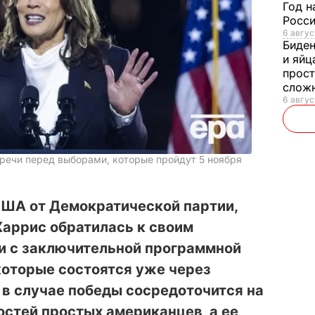
Год н
Росси
6 авгус
Биде
и яйц
прост
слож
6 авгус
речи перед выборами, которые пройдут 5 ноября
США от Демократической партии,
Харрис обратилась к своим
ии с заключительной программной
которые состоятся уже через
о в случае победы сосредоточится на
стей простых американцев, а ее