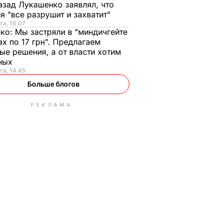
азад Лукашенко заявлял, что
я "все разрушит и захватит"
та, 16.07
нко:
Мы застряли в "миндичгейте
ах по 17 грн". Предлагаем
ые решения, а от власти хотим
ных
та, 14.45
Больше блогов
РЕКЛАМА