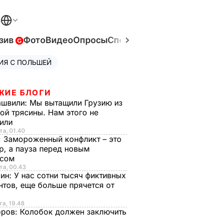
В
зив
Фото
Видео
Опросы
Спецпроекты
Война в Ук
ИЯ С ПОЛЬШЕЙ
ЖИЕ БЛОГИ
ашвили:
Мы вытащили Грузию из
ой трясины. Нам этого не
тили
та, 01.40
:
Замороженный конфликт – это
р, а пауза перед новым
исом
та, 00.43
рин:
У нас сотни тысяч фиктивных
нтов, еще больше прячется от
та, 19.48
оров:
Колобок должен заключить