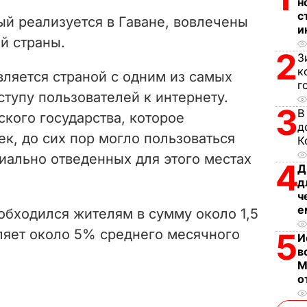
V
н
с
ый реализуется в Гаване, вовлечены
и
i
й страны.
2
З
d
к
вляется страной с одним из самых
г
e
ступу пользователей к интернету.
3
В
кого государства, которое
o
д
ек, до сих пор могло пользоваться
К
иально отведенных для этого местах
4
Д
д
ч
е
 обходился жителям в сумму около 1,5
вляет около 5% среднего месячного
5
И
в
М
о