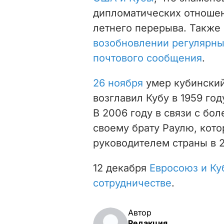
дипломатических отношен
летнего перерыва. Т
акже 
возобновлении регулярн
почтового сообщения
.
26 ноября
умер кубинский
возглавил Кубу в 1959 год
В 2006 году в связи с бо
своему брату Раулю, кот
руководителем страны в 2
12 декабря
Евросоюз и Ку
сотрудничестве
.
Автор
Редакция