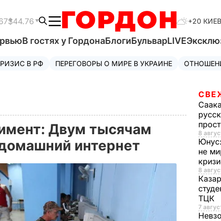
67
$44.76
+20 КИЕ
ервью
В гостях у Гордона
Блоги
Бульвар
LIVE
Эксклю
РИЗИС В РФ
ПЕРЕГОВОРЫ О МИРЕ В УКРАИНЕ
ОТНОШЕН
СВЕ
Саак
русск
прос
имент: Двум тысячам
8 авгус
Юнус
 домашний интернет
не ми
криз
8 авгус
Каза
студе
ТЦК
7 авгус
Невз