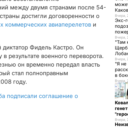
может
ий между двумя странами после 54-
Како
страны достигли договоренности о
Вчера, 
Экс-г
ых коммерческих авиаперелетов
и
подоз
поже
Вчера, 
"Там 
 диктатор Фидель Кастро. Он
Щерба
Лоба
у в результате военного переворота.
Вчера, 
"Я не
лезнью он временно передал власть
расск
орый стал полноправным
в бо
008 году.
Вчера, 
ба подписали соглашение о
Кова
генет
"гер
Вчера, 
Неиз