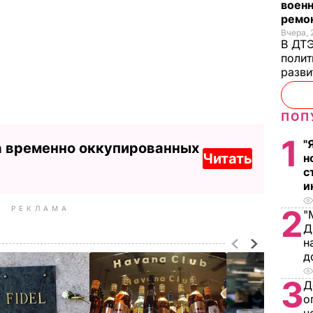
военн
ремон
Вчера, 
В ДТЭ
полит
разви
ПОП
1
"
а временно оккупированных
Читать
н
с
и
2
РЕКЛАМА
"
Д
н
д
3
Д
о