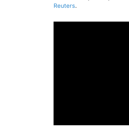
Reuters
.