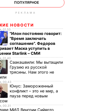
ПОПУЛЯРНОЕ
РЕКЛАМА
ЖИЕ НОВОСТИ
, 01.53
"Илон постоянно говорит:
"Время заключать
соглашение". Федоров
ривает Маска уступить в
ении Starlink – СМИ
, 01.40
Саакашвили:
Мы вытащили
Грузию из русской
трясины. Нам этого не
тили
, 00.43
Юнус:
Замороженный
конфликт – это не мир, а
пауза перед новым
исом
, 00.31
лаве МИД Венгрии Сийярто