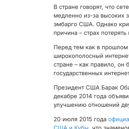
В стране говорят, что сет
медленно из-за высоких за
эмбарго США. Однако крит
причина – страх потерять
Перед тем как в прошлом 
широкополосный интернет
стране – как правило, он
государственных интернет
Президент США Барак Оба
декабре 2014 года объяви
улучшению отношений дву
20 июля 2015 года
официа
США и Кубы
, что знамен