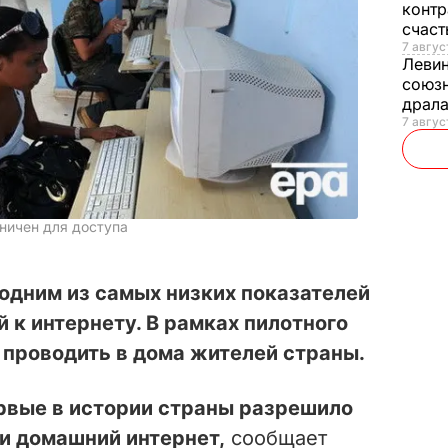
контр
счас
7 авгус
Леви
союзн
драла
7 август
ничен для доступа
 одним из самых низких показателей
 к интернету. В рамках пилотного
 проводить в дома жителей страны.
рвые в истории страны разрешило
и домашний интернет,
сообщает