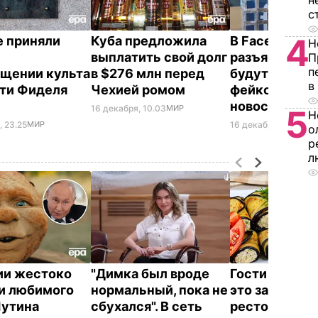
н
с
4
е приняли
Куба предложила
В Facebook
Н
о
выплатить свой долг
разъяснили, 
П
п
щении культа
в $276 млн перед
будут бороть
в
ти Фиделя
Чехией ромом
фейковыми
о
новостями
16 декабря, 10.03
МИР
5
Н
, 23.25
МИР
16 декабря, 09.41
МИ
о
р
л
ии жестоко
"Димка был вроде
Гости думают
и любимого
нормальный, пока не
это закуска и
Путина
сбухался". В сеть
ресторана. К