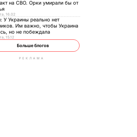
акт на СВО. Орки умирали бы от
тья
та, 16.02
н:
У Украины реально нет
иков. Им важно, чтобы Украина
сь, но не побеждала
а, 15.12
Больше блогов
РЕКЛАМА