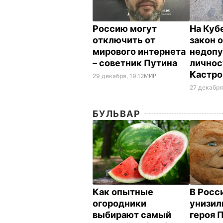
Россию могут
На Куб
отключить от
закон 
мирового интернета
недопу
– советник Путина
личнос
Кастр
29 декабря, 19.12
МИР
27 декабря
БУЛЬВАР
Как опытные
В Росс
огородники
унизил
выбирают самый
героя 