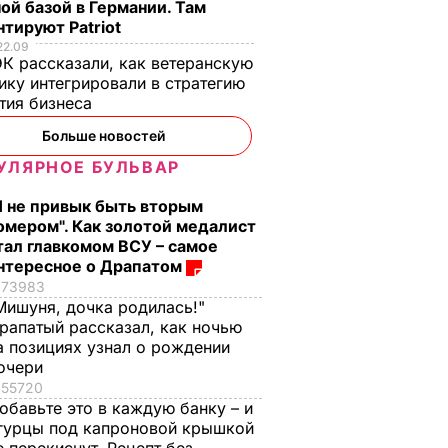
ой базой в Германии. Там
тируют Patriot
22.09
К рассказали, как ветеранскую
ику интегрировали в стратегию
тия бизнеса
Больше новостей
УЛЯРНОЕ БУЛЬВАР
Я не привык быть вторым
омером". Как золотой медалист
тал главкомом ВСУ – самое
нтересное о Драпатом
73983
Мишуня, дочка родилась!"
рапатый рассказал, как ночью
а позициях узнал о рождении
очери
55720
обавьте это в каждую банку – и
гурцы под капроновой крышкой