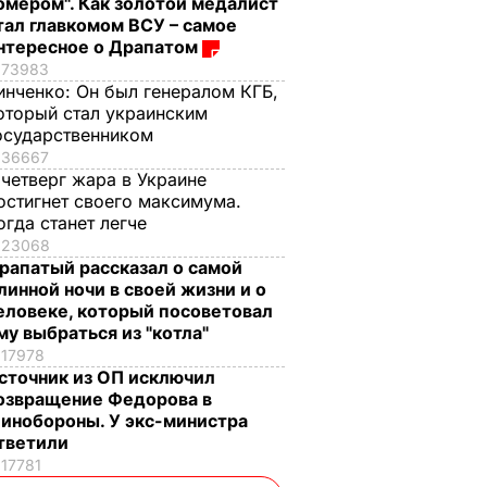
омером". Как золотой медалист
тал главкомом ВСУ – самое
нтересное о Драпатом
73983
инченко:
Он был генералом КГБ,
оторый стал украинским
осударственником
36667
 четверг жара в Украине
остигнет своего максимума.
огда станет легче
23068
рапатый рассказал о самой
линной ночи в своей жизни и о
еловеке, который посоветовал
му выбраться из "котла"
17978
сточник из ОП исключил
озвращение Федорова в
инобороны. У экс-министра
тветили
17781