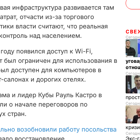
евая инфраструктура развивается там
трат, отчасти из-за торгового
ики власти считают, что реальная
СВЕ
 контроль над населением.
Сегодня
году появился доступ к Wi-Fi,
 был ограничен для использования в
угова
отнош
 был доступен для компьютеров в
Сегодня
-салонах и дорогих отелях.
ма и лидер Кубы Рауль Кастро в
прос
ли о начале переговоров по
Сегодня
х стран.
криз
льно возобновили работу посольства
Сегодня
овало восстановление
Экс-г