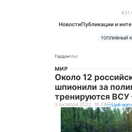
€51.
Новости
Публикации и инт
ТОПЛИВНЫЙ К
Гордон
Мир
МИР
Около 12 российск
шпионили за поли
тренируются ВСУ
2 октября 2022, 16.24
Цей мат