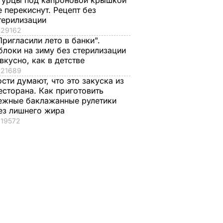
гурцы под капроновой крышкой
е перекиснут. Рецепт без
терилизации
29162
Пригласили лето в банки".
блоки на зиму без стерилизации
 вкусно, как в детстве
21689
ости думают, что это закуска из
есторана. Как приготовить
ежные баклажанные рулетики
ез лишнего жира
19572