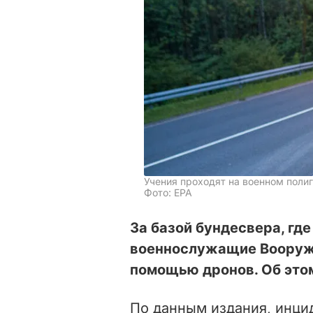
Учения проходят на военном поли
Фото: ЕРА
За базой бундесвера, гд
военнослужащие Вооруже
помощью дронов. Об это
По данным издания, инци