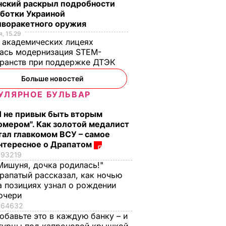
нский раскрыл подробности
аботки Украиной
иворакетного оружия
, 15.29
 академических лицеях
ась модернизация STEM-
ранств при поддержке ДТЭК​
Больше новостей
УЛЯРНОЕ БУЛЬВАР
Я не привык быть вторым
омером". Как золотой медалист
тал главкомом ВСУ – самое
нтересное о Драпатом
93219
Мишуня, дочка родилась!"
рапатый рассказал, как ночью
а позициях узнал о рождении
очери
64632
обавьте это в каждую банку – и