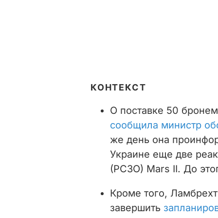
КОНТЕКСТ
О поставке 50 броне
сообщила министр об
же день она проинфор
Украине еще две реак
(РСЗО) Mars II. До э
Кроме того, Ламбрех
завершить
запланиро