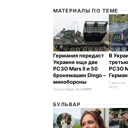
МАТЕРИАЛЫ ПО ТЕМЕ
Германия передаст
В Укра
Украине еще две
третью
РСЗО Mars II и 50
РСЗО Ma
бронемашин Dingo –
Герман
минобороны
1 августа,
14.31
15 сентября, 18.05
МИР
БУЛЬВАР