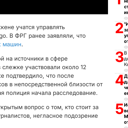
н
y
с
и
V
2
"
кене учатся управлять
з
i
o. В ФРГ ранее заявляли, что
у
о
х машин
.
d
3
В
e
ой на источники в сфере
д
К
в слежке участвовали около 12
o
4
е подтвердило, что после
Д
д
ов в непосредственной близости от
ч
ая полиция начала расследование.
е
5
И
крытым вопрос о том, кто стоит за
в
урналистов, негласное подозрение
М
о