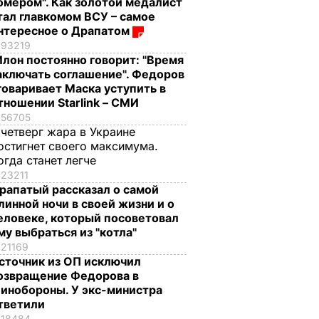
омером". Как золотой медалист
тал главкомом ВСУ – самое
нтересное о Драпатом
93219
Илон постоянно говорит: "Время
аключать соглашение". Федоров
говаривает Маска уступить в
тношении Starlink – СМИ
56705
 четверг жара в Украине
остигнет своего максимума.
огда станет легче
23211
рапатый рассказал о самой
линной ночи в своей жизни и о
еловеке, который посоветовал
му выбраться из "котла"
21169
сточник из ОП исключил
озвращение Федорова в
инобороны. У экс-министра
тветили
18484