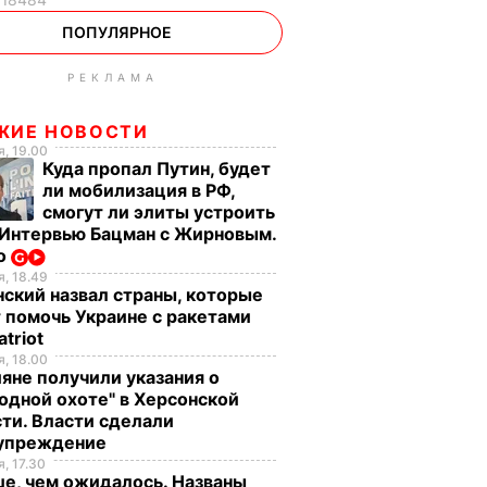
ПОПУЛЯРНОЕ
РЕКЛАМА
ЖИЕ НОВОСТИ
, 19.00
Куда пропал Путин, будет
ли мобилизация в РФ,
смогут ли элиты устроить
 Интервью Бацман с Жирновым.
о
, 18.49
ский назвал страны, которые
 помочь Украине с ракетами
atriot
, 18.00
яне получили указания о
одной охоте" в Херсонской
ти. Власти сделали
упреждение
, 17.30
е, чем ожидалось. Названы