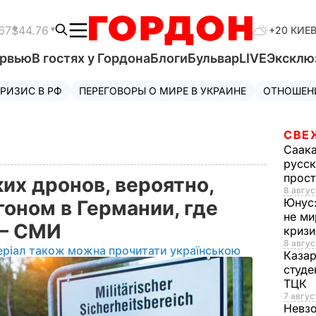
67
$44.76
+20 КИЕ
ервью
В гостях у Гордона
Блоги
Бульвар
LIVE
Эксклю
РИЗИС В РФ
ПЕРЕГОВОРЫ О МИРЕ В УКРАИНЕ
ОТНОШЕН
СВЕ
Саак
русск
прос
их дронов, вероятно,
8 авгус
Юнус
гоном в Германии, где
не ми
 – СМИ
криз
8 авгус
еріал також можна прочитати українською
Каза
студе
ТЦК
7 авгус
Невз