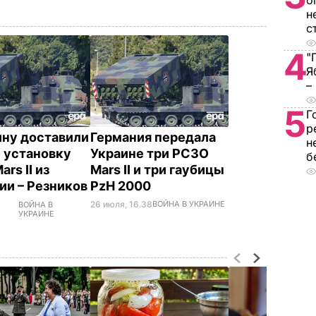
о
н
с
4
"
Я
–
5
Г
р
ину доставили
Германия передала
н
 установку
Украине три РСЗО
б
rs II из
Mars II и три гаубицы
ии – Резников
PzH 2000
26 июля, 16.38
ВОЙНА В УКРАИНЕ
ВОЙНА В
УКРАИНЕ