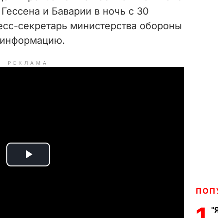
Гессена и Баварии в ночь с 30
ресс-секретарь министерства обороны
 информацию.
РЕКЛАМА
P
l
ПОП
a
1
"