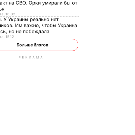
акт на СВО. Орки умирали бы от
тья
та, 16.02
н:
У Украины реально нет
иков. Им важно, чтобы Украина
сь, но не побеждала
а, 15.12
Больше блогов
РЕКЛАМА