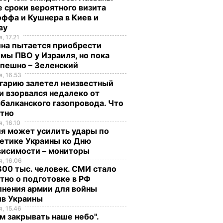
 сроки вероятного визита
ффа и Кушнера в Киев и
ву
, 17.21
ина пытается приобрести
мы ПВО у Израиля, но пока
спешно – Зеленский
, 16.53
гарию залетел неизвестный
и взорвался недалеко от
балканского газопровода. Что
стно
, 16.10
я может усилить удары по
етике Украины ко Дню
висимости – мониторы
, 16.06
00 тыс. человек. СМИ стало
тно о подготовке в РФ
лнения армии для войны
ив Украины
, 15.46
м закрывать наше небо".