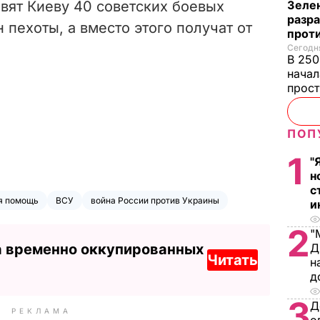
вят Киеву 40 советских боевых
Зеле
разр
пехоты, а вместо этого получат от
прот
Сегодня
В 250
начал
прост
ПОП
1
"
н
с
я помощь
ВСУ
война России против Украины
и
2
"
а временно оккупированных
Д
Читать
н
д
3
Д
РЕКЛАМА