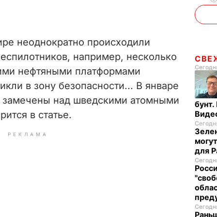
ире неоднократно происходили
еспилотников, например, несколько
СВЕ
Сегодня
кими нефтяными платформами
икли в зону безопасности... В январе
и замечены над шведскими атомными
бунт.
рится в статье.
Виде
Сегодня
Зелен
РЕКЛАМА
могут
для P
Сегодня
Росси
"своб
облас
пред
Сегодня
Раньш