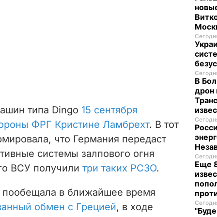
новые
Витко
Моск
Сегодня
Укра
систе
безу
Сегодня
В Бол
дрон 
Транс
машин типа Dingo
15 сентября
изве
Сегодня
ороны ФРГ Кристине Ламбрехт
. В тот
Росси
энерг
мировала, что Германия передаст
Неза
тивные системы залпового огня
Сегодня
Еще 8
того ВСУ получили
три таких РСЗО
.
извес
попо
т пообещала в ближайшее время
прот
Сегодня
ванный обмен с Грецией
, в ходе
"Буде