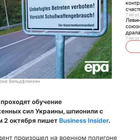
контр
счас
7 авгус
Леви
союзн
драла
7 август
гоне Вильдфлеккен
е проходят обучение
нных сил Украины, шпионили с
м 2 октября пишет
Business Insider
.
дент произошел на военном полигоне