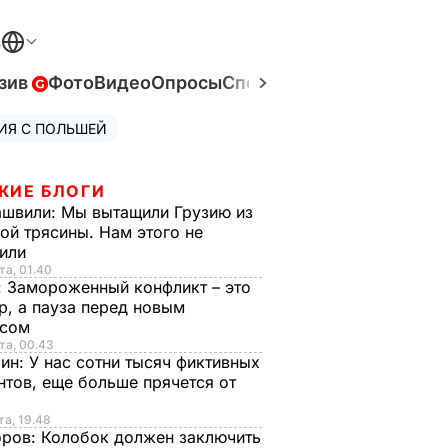
В
зив
Фото
Видео
Опросы
Спецпроекты
Война в Ук
ИЯ С ПОЛЬШЕЙ
ЖИЕ БЛОГИ
ашвили:
Мы вытащили Грузию из
ой трясины. Нам этого не
тили
та, 01.40
:
Замороженный конфликт – это
р, а пауза перед новым
исом
та, 00.43
рин:
У нас сотни тысяч фиктивных
нтов, еще больше прячется от
та, 19.48
оров:
Колобок должен заключить