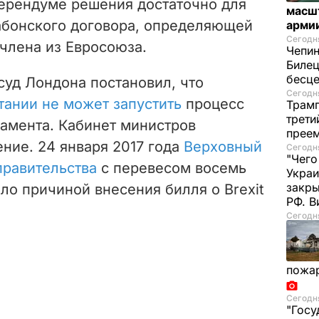
ферендуме решения достаточно для
масш
сабонского договора, определяющей
арми
Сегодня
члена из Евросоюза.
Чепи
Билец
бесц
суд Лондона постановил, что
Сегодня
тании не может запустить
процесс
Трамп
трети
ламента. Кабинет министров
прее
ние. 24 января 2017 года
Верховный
Сегодня
"Чего
правительства
с перевесом восемь
Украи
закр
ало причиной внесения билля о Brexit
РФ. 
Сегодня
пожа
Сегодня
"Госу