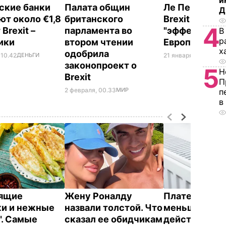
и
ские банки
Палата общин
Ле Пен заявил
Д
ют около €1,8
британского
Brexit спров
4
 Brexit –
парламента во
"эффект доми
В
р
ики
втором чтении
Европе
х
одобрила
 10.42
ДЕНЬГИ
21 января, 15.12
МИР
законопроект о
5
Н
Brexit
П
2 февраля, 00.33
МИР
п
в
тящие
Жену Роналду
Платежки ст
и и нежные
назвали толстой. Что
меньше –
". Самые
сказал ее обидчикам
действенные