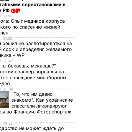
табными перестановками в
и РФ
, 21.32
нога:
Опыт медиков корпуса
кого по спасению жизней
енен
, 21.22
 решил не баллотироваться на
й срок и определил желаемого
мника – WP
, 20.47
 ты бекаешь, мекаешь?"
нский пранкер ворвался на
ытое совещание минобороны
Видео
, 20.06
"То, что им давно
знакомо". Как украинские
спасатели ликвидируют
ры во Франции. Фоторепортаж
, 19.52
дарство не может ждать до