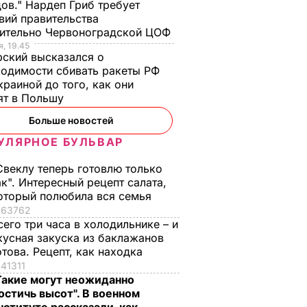
ов." Нардеп Гриб требует
вий правительства
сительно Червоноградской ЦОФ
, 19.45
ский высказался о
одимости сбивать ракеты РФ
краиной до того, как они
ят в Польшу
Больше новостей
УЛЯРНОЕ БУЛЬВАР
Свеклу теперь готовлю только
ак". Интересный рецепт салата,
оторый полюбила вся семья
63762
сего три часа в холодильнике – и
кусная закуска из баклажанов
отова. Рецепт, как находка
41311
Такие могут неожиданно
остичь высот". В военном