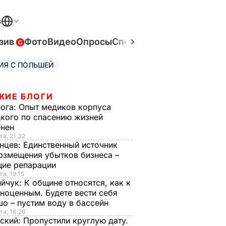
В
зив
Фото
Видео
Опросы
Спецпроекты
Война в Ук
ИЯ С ПОЛЬШЕЙ
ЖИЕ БЛОГИ
нога:
Опыт медиков корпуса
кого по спасению жизней
енен
та, 21.32
нцев:
Единственный источник
озмещения убытков бизнеса –
щие репарации
та, 19.15
ийчук:
К общине относятся, как к
ноценным. Будете вести себя
о – пустим воду в бассейн
та, 16.26
ский:
Пропустили круглую дату.