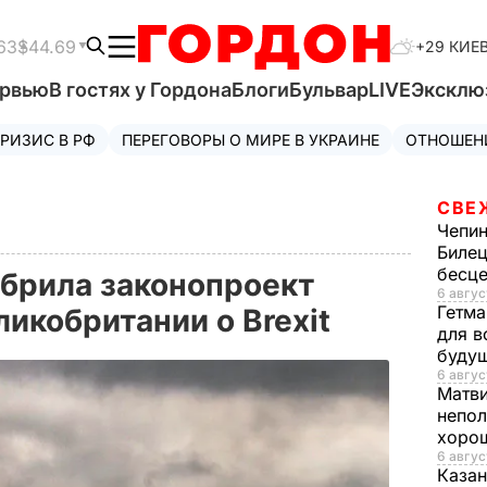
63
$44.69
+29 КИЕ
ервью
В гостях у Гордона
Блоги
Бульвар
LIVE
Эксклю
РИЗИС В РФ
ПЕРЕГОВОРЫ О МИРЕ В УКРАИНЕ
ОТНОШЕН
СВЕ
Чепи
Билец
бесц
брила законопроект
6 авгус
Гетма
ликобритании о Brexit
для в
буду
6 авгус
Матв
непол
хорош
6 авгус
Казан