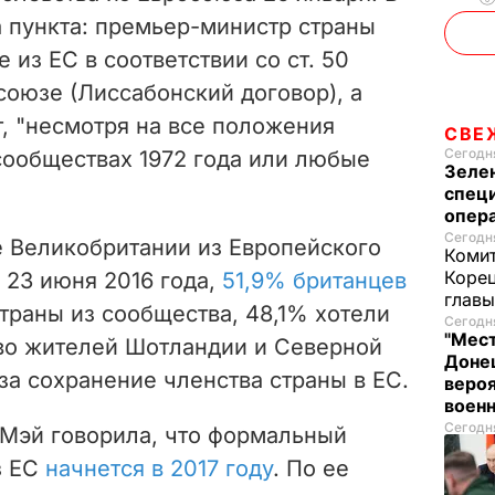
а пункта: премьер-министр страны
 из ЕС в соответствии со ст. 50
союзе (Лиссабонский договор), а
т, "несмотря на все положения
СВЕ
Сегодня
сообществах 1972 года или любые
Зеле
спец
опера
Сегодня
 Великобритании из Европейского
Комит
Корец
 23 июня 2016 года,
51,9% британцев
глав
траны из сообщества, 48,1% хотели
Сегодня
"Мест
тво жителей Шотландии и Северной
Донец
а сохранение членства страны в ЕС.
вероя
воен
Сегодня
Мэй говорила, что формальный
з ЕС
начнется в 2017 году
. По ее