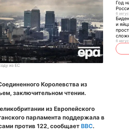
Год н
Росси
6 авгус
Биде
и яйц
прост
слож
6 авгус
ходу из ЕС
Соединенного Королевства из
ьем, заключительном чтении.
еликобритании из Европейского
танского парламента поддержала в
сами против 122, сообщает
BBC
.