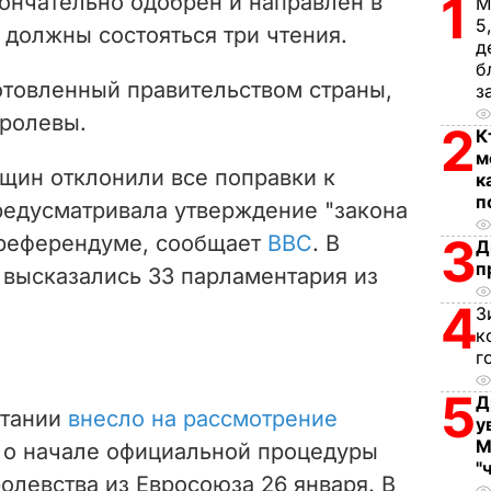
1
ончательно одобрен и направлен в
М
5
 должны состояться три чтения.
д
б
отовленный правительством страны,
з
оролевы.
2
К
м
щин отклонили все поправки к
к
п
предусматривала утверждение "закона
3
м референдуме, сообщает
ВВС
. В
Д
п
 высказались 33 парламентария из
4
З
к
г
5
Д
итании
внесло на рассмотрение
у
М
о начале официальной процедуры
"
олевства из Евросоюза 26 января. В