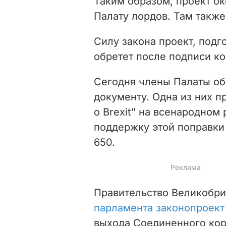
Таким образом, проект ок
Палату лордов. Там также
Силу закона проект, подг
обретет после подписи к
Сегодня члены Палаты об
документу. Одна из них 
о Brexit" на всенародно
поддержку этой поправки
650.
Правительство Великобр
парламента законопроект
выхода Соединенного кор