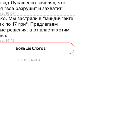
азад Лукашенко заявлял, что
я "все разрушит и захватит"
та, 16.07
нко:
Мы застряли в "миндичгейте
ах по 17 грн". Предлагаем
ые решения, а от власти хотим
ных
та, 14.45
Больше блогов
РЕКЛАМА