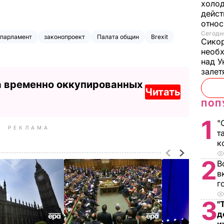
холод
дейст
отно
Сегодня
парламент
законопроект
Палата общин
Brexit
Сикор
необх
над У
залет
а временно оккупированных
Читать
ПОП
1
"
РЕКЛАМА
т
к
2
В
в
г
3
"
д