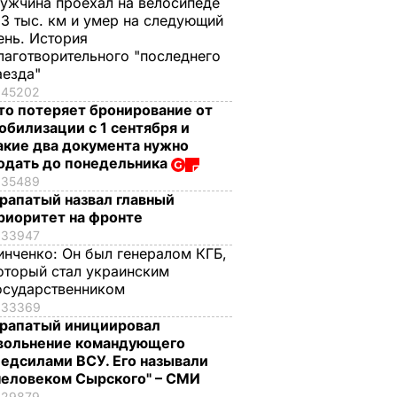
ужчина проехал на велосипеде
,3 тыс. км и умер на следующий
ень. История
лаготворительного "последнего
аезда"
45202
то потеряет бронирование от
обилизации с 1 сентября и
акие два документа нужно
одать до понедельника
35489
рапатый назвал главный
риоритет на фронте
33947
инченко:
Он был генералом КГБ,
оторый стал украинским
осударственником
33369
рапатый инициировал
вольнение командующего
едсилами ВСУ. Его называли
человеком Сырского" – СМИ
29879