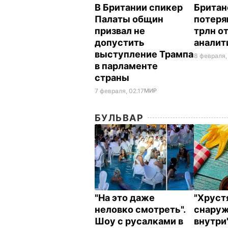
В Британии спикер
Британ
Палаты общин
потеря
призвал не
трлн от
допустить
аналит
выступление Трампа
8 февраля,
в парламенте
страны
7 февраля, 02.17
МИР
БУЛЬВАР
"На это даже
"Хрус
неловко смотреть".
снаруж
Шоу с русалками в
внутри