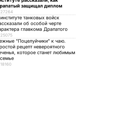
нституте рассказали, как
а, что
рапатый защищал диплом
оцирует
27264
но" в
 институте танковых войск
ассказали об особой черте
арактера главкома Драпатого
25075
ежные "Поцелуйчики" к чаю.
ростой рецепт невероятного
еченья, которое станет любимым
 семье
18160
анут
Почему Чарльз III на
Галета с
самом деле
помидорами
проигнорировал 45-
готовится легко, а