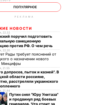
ПОПУЛЯРНОЕ
РЕКЛАМА
ЖИЕ НОВОСТИ
, 22.32
нский поручил подготовить
иальную санкционную
цию против РФ. О чем речь
, 22.20
ет Рады требует пояснений от
кого о назначении нового
ы Минцифры
, 21.55
о допросов, пыток и казней". В
кой области россияне,
тно, расстреляли украинского
нопленного
, 21.44
Путин снял "Юру Унитаза"
и продвинул ряд боевых
генералов. Что стоит за